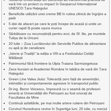
vară într-un proiect cu impact în Geoparcul Internațional
UNESCO Țara Hațegului
Beneficiile utilizării unei creme BB în rutina zilnică de îngrijire a
pielii
5 idei de afaceri pe care le poți începe de acasă și unde un
curier rapid îți poate ușura munca
Sărbătoare cu recunoștință pentru eroi, de Sf. Ilie, pe muntele
Tulișa de la Uricani
20 Iulie – Ziua Lucrătorului din Serviciile Publice de alimentare
cu apă și de canalizare
„Istorie și Tradiții” la ediția a VIII-a a Festivalului Cetății
Mălăiești
Patrimoniul fără frontiere la Ulpia Traiana Sarmizegetusa
Zece bursieri ai Academiei Române în tabăra de vară din Țara
Hațegului
Green Line Valea Jiului: Toleranță zero față de amenințări,
intimidări și comportamente agresive în transportul public
Dr.ing. Benor Voicescu, împreună cu o seamă de profesori
emeriți ai Universității din Petroșani au fost onorați de
Facultatea de Mine
Continuă asfaltările, pe mai multe artere rutiere din Petroșani
Corvinul Hunedoara revine în Superliga luni, 20 iulie, cu meciul