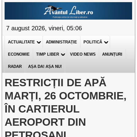
7 august 2026, vineri, 05:06
ACTUALITATE
ADMINISTRAȚIE
POLITICĂ
ECONOMIE
TIMP LIBER
VIDEO NEWS
ANUNȚURI
RADAR
AȘA DA! AȘA NU!
RESTRICȚII DE APĂ
MARȚI, 26 OCTOMBRIE,
ÎN CARTIERUL
AEROPORT DIN
PETROȘANI