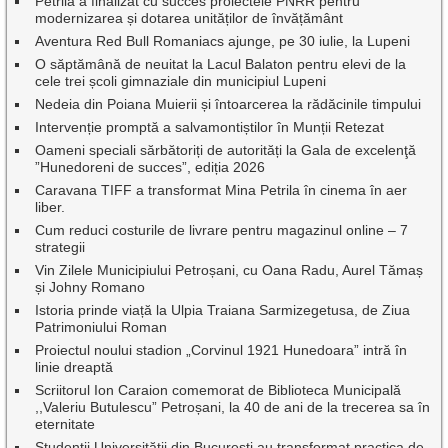
Petrila a finalizat cu succes proiectele PNRR pentru
modernizarea și dotarea unităților de învățământ
Aventura Red Bull Romaniacs ajunge, pe 30 iulie, la Lupeni
O săptămână de neuitat la Lacul Balaton pentru elevi de la
cele trei școli gimnaziale din municipiul Lupeni
Nedeia din Poiana Muierii și întoarcerea la rădăcinile timpului
Intervenție promptă a salvamontiștilor în Munții Retezat
Oameni speciali sărbătoriți de autorități la Gala de excelenţă
”Hunedoreni de succes”, ediția 2026
Caravana TIFF a transformat Mina Petrila în cinema în aer
liber.
Cum reduci costurile de livrare pentru magazinul online – 7
strategii
Vin Zilele Municipiului Petroșani, cu Oana Radu, Aurel Tămaș
și Johny Romano
Istoria prinde viață la Ulpia Traiana Sarmizegetusa, de Ziua
Patrimoniului Roman
Proiectul noului stadion „Corvinul 1921 Hunedoara” intră în
linie dreaptă
Scriitorul Ion Caraion comemorat de Biblioteca Municipală
,,Valeriu Butulescu” Petroșani, la 40 de ani de la trecerea sa în
eternitate
Studenții Universității din București au transformat practica de