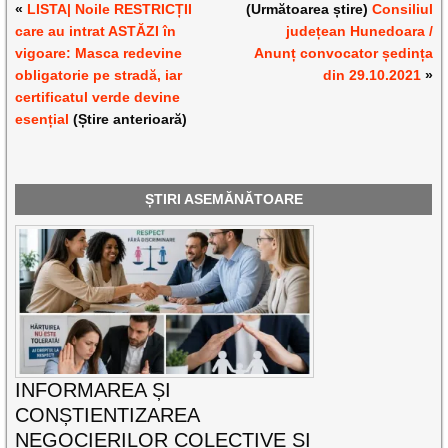
«
LISTA| Noile RESTRICȚII
(Următoarea știre)
Consiliul
care au intrat ASTĂZI în
județean Hunedoara /
vigoare: Masca redevine
Anunț convocator ședința
obligatorie pe stradă, iar
din 29.10.2021
»
certificatul verde devine
esențial
(Știre anterioară)
ȘTIRI ASEMĂNĂTOARE
INFORMAREA ȘI
CONȘTIENTIZAREA
NEGOCIERILOR COLECTIVE ȘI