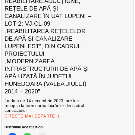
REABILITARE ADUCȚIUNE,
REȚELE DE APĂ ȘI
CANALIZARE ÎN UAT LUPENI –
LOT 2: VJ-CL-09
„REABILITAREA REȚELELOR
DE APĂ ȘI CANALIZARE
LUPENI EST”, DIN CADRUL
PROIECTULUI
„MODERNIZAREA
INFRASTRUCTURII DE APĂ ȘI
APĂ UZATĂ ÎN JUDEȚUL
HUNEDOARA (VALEA JIULUI)
2014 – 2020”
La data de 14 decembrie 2023, are loc
recepția la terminarea lucrărilor din cadrul
contractului
CITEȘTE MAI DEPARTE
Distribuie acest articol