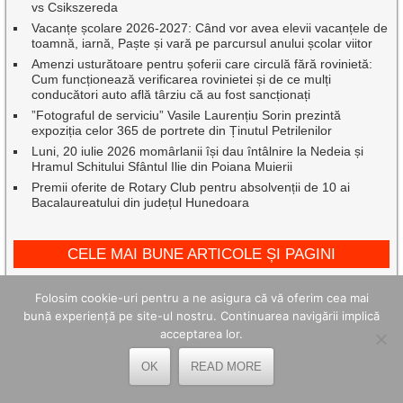
vs Csikszereda
Vacanțe școlare 2026-2027: Când vor avea elevii vacanțele de
toamnă, iarnă, Paște și vară pe parcursul anului școlar viitor
Amenzi usturătoare pentru șoferii care circulă fără rovinietă:
Cum funcționează verificarea rovinietei și de ce mulți
conducători auto află târziu că au fost sancționați
”Fotograful de serviciu” Vasile Laurențiu Sorin prezintă
expoziția celor 365 de portrete din Ținutul Petrilenilor
Luni, 20 iulie 2026 momârlanii își dau întâlnire la Nedeia și
Hramul Schitului Sfântul Ilie din Poiana Muierii
Premii oferite de Rotary Club pentru absolvenții de 10 ai
Bacalaureatului din județul Hunedoara
CELE MAI BUNE ARTICOLE ȘI PAGINI
Folosim cookie-uri pentru a ne asigura că vă oferim cea mai
bună experiență pe site-ul nostru. Continuarea navigării implică
acceptarea lor.
OK
READ MORE