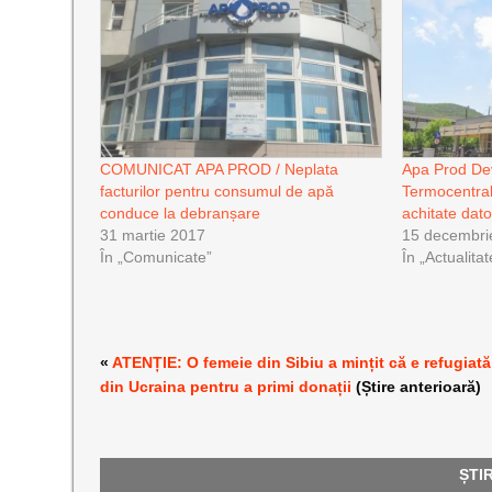
COMUNICAT APA PROD / Neplata
Apa Prod De
facturilor pentru consumul de apă
Termocentral
conduce la debranșare
achitate dator
31 martie 2017
15 decembri
În „Comunicate”
În „Actualitat
«
ATENȚIE: O femeie din Sibiu a mințit că e refugiată
din Ucraina pentru a primi donații
(Știre anterioară)
ȘTI