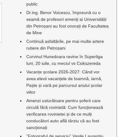
public
Dr.ing. Benor Voicescu, împreună cu o
seamă de profesori emeriți ai Universității
din Petroșani au fost onorați de Facultatea
de Mine
Continuă asfaltările, pe mai multe artere
rutiere din Petroșani
Corvinul Hunedoara revine în Superliga
luni, 20 iulie, cu meciul vs Csikszereda
Vacanțe școlare 2026-2027: Când vor
avea elevii vacanțele de toamnă, iarnă,
Paște și vară pe parcursul anului școlar
viitor
Amenzi usturătoare pentru șoferii care
circulă fără rovinietă: Cum funcționează
verificarea rovinietei și de ce mulți
conducători auto află târziu că au fost
sancționați
”Fotograful de serviciu” Vasile Laurențiu