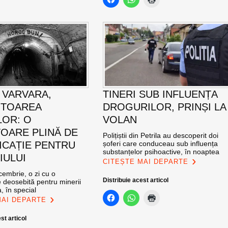
 VARVARA,
TINERI SUB INFLUENȚA
ITOAREA
DROGURILOR, PRINȘI LA
LOR: O
VOLAN
OARE PLINĂ DE
Polițiștii din Petrila au descoperit doi
ICAȚIE PENTRU
șoferi care conduceau sub influența
substanțelor psihoactive, în noaptea
IULUI
CITEȘTE MAI DEPARTE
cembrie, o zi cu o
Distribuie acest articol
 deosebită pentru minerii
, în special
MAI DEPARTE
st articol