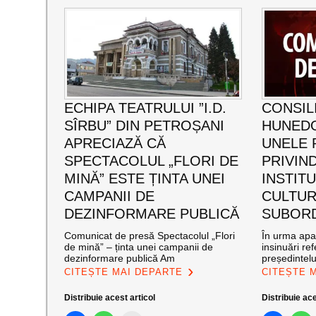
ECHIPA TEATRULUI ”I.D.
CONSIL
SÎRBU” DIN PETROȘANI
HUNED
APRECIAZĂ CĂ
UNELE 
SPECTACOLUL „FLORI DE
PRIVIND
MINĂ” ESTE ȚINTA UNEI
INSTITU
CAMPANII DE
CULTUR
DEZINFORMARE PUBLICĂ
SUBOR
Comunicat de presă Spectacolul „Flori
În urma apar
de mină” – ținta unei campanii de
insinuări ref
dezinformare publică Am
președintelu
CITEȘTE MAI DEPARTE
CITEȘTE 
Distribuie acest articol
Distribuie ace