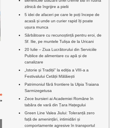
Beneficiile utilizării unei creme BB în rutina
zilnică de îngrijire a pielii
5 idei de afaceri pe care le poți începe de
acasă și unde un curier rapid îți poate
ușura munca
Sărbătoare cu recunoștință pentru eroi, de
Sf. Ilie, pe muntele Tulișa de la Uricani
20 Iulie – Ziua Lucrătorului din Serviciile
Publice de alimentare cu apă și de
canalizare
„Istorie și Tradiții” la ediția a VIII-a a
Festivalului Cetății Mălăiești
Patrimoniul fără frontiere la Ulpia Traiana
Sarmizegetusa
te
Zece bursieri ai Academiei Române în
»
tabăra de vară din Țara Hațegului
Green Line Valea Jiului: Toleranță zero
față de amenințări, intimidări și
comportamente agresive în transportul