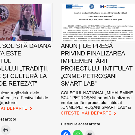
 SOLISTĂ DAIANA
ANUNȚ DE PRESĂ
A ESTE
PRIVIND FINALIZAREA
TUL
IMPLEMENTĂRII
LULUI „TRADIȚII,
PROIECTULUI INTITULAT
 ȘI CULTURĂ LA
„CNME-PETROȘANI
DE RETEZAT”
SMART LAB”
ulcan a găzduit zilele
COLEGIUL NAȚIONAL „MIHAI EMINE
uă ediție a Festivalului de
SCU” PETROȘANI anunță finalizarea
ii, istorie
implementării proiectului intitulat
„CNME-PETROȘANI SMART LAB” și
MAI DEPARTE
CITEȘTE MAI DEPARTE
st articol
Distribuie acest articol