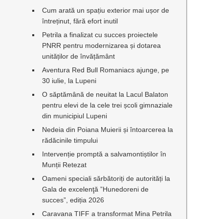
Cum arată un spațiu exterior mai ușor de
întreținut, fără efort inutil
Petrila a finalizat cu succes proiectele
PNRR pentru modernizarea și dotarea
unităților de învățământ
Aventura Red Bull Romaniacs ajunge, pe
30 iulie, la Lupeni
O săptămână de neuitat la Lacul Balaton
pentru elevi de la cele trei școli gimnaziale
din municipiul Lupeni
Nedeia din Poiana Muierii și întoarcerea la
rădăcinile timpului
Intervenție promptă a salvamontiștilor în
Munții Retezat
Oameni speciali sărbătoriți de autorități la
Gala de excelenţă ”Hunedoreni de
succes”, ediția 2026
Caravana TIFF a transformat Mina Petrila