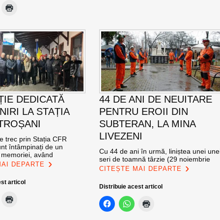
ȚIE DEDICATĂ
44 DE ANI DE NEUITARE
NIRI LA STAȚIA
PENTRU EROII DIN
TROȘANI
SUBTERAN, LA MINA
LIVEZENI
re trec prin Stația CFR
nt întâmpinați de un
Cu 44 de ani în urmă, liniștea unei une
l memoriei, având
seri de toamnă târzie (29 noiembrie
MAI DEPARTE
CITEȘTE MAI DEPARTE
st articol
Distribuie acest articol