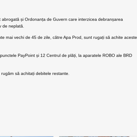
fost abrogată și Ordonanța de Guvern care interzicea debranșarea
iv de neplată.
tante mai vechi de 45 de zile, către Apa Prod, sunt rugați să achite acest
oate punctele PayPoint și 12 Centrul de plăți, la aparatele ROBO ale BRD
rugăm să achitați debitele restante.