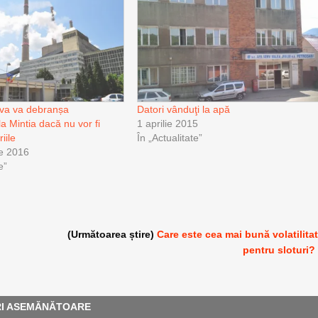
va va debranșa
Datori vânduţi la apă
a Mintia dacă nu vor fi
1 aprilie 2015
iile
În „Actualitate”
e 2016
e”
(Următoarea știre)
Care este cea mai bună volatilita
pentru sloturi?
RI ASEMĂNĂTOARE