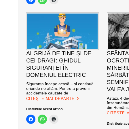
AI GRIJĂ DE TINE ȘI DE
SFÂNTA
CEI DRAGI: GHIDUL
OCROT
SIGURANȚEI ÎN
MINERI
DOMENIUL ELECTRIC
SĂRBĂT
SEMNIF
Siguranța începe acasă – și continuă
oriunde ne aflăm. Pentru a preveni
VALEA J
accidentele cauzate de
Astăzi, 4 de
CITEȘTE MAI DEPARTE
însemnătate
din România
Distribuie acest articol
CITEȘTE 
Distribuie ace