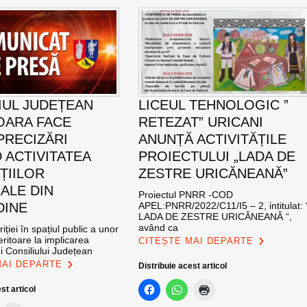
IUL JUDEȚEAN
LICEUL TEHNOLOGIC ”
OARA FACE
RETEZAT” URICANI
PRECIZĂRI
ANUNȚĂ ACTIVITĂȚILE
 ACTIVITATEA
PROIECTULUI „LADA DE
ȚIILOR
ZESTRE URICĂNEANĂ”
ALE DIN
Proiectul PNRR -COD
DINE
APEL:PNRR/2022/C11/I5 – 2, intitulat: 
LADA DE ZESTRE URICĂNEANĂ “,
având ca
iției în spațiul public a unor
eritoare la implicarea
CITEȘTE MAI DEPARTE
i Consiliului Județean
MAI DEPARTE
Distribuie acest articol
st articol