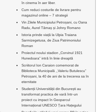
în cinema în aer liber.
Cum reduci costurile de livrare pentru
magazinul online – 7 strategii
Vin Zilele Municipiului Petroșani, cu Oana
Radu, Aurel Tămaș și Johny Romano
e
Istoria prinde viață la Ulpia Traiana
Sarmizegetusa, de Ziua Patrimoniului
Roman
Proiectul noului stadion „Corvinul 1921
Hunedoara” intră în linie dreaptă
Scriitorul Ion Caraion comemorat de
Biblioteca Municipală ,,Valeriu Butulescu”
Petroșani, la 40 de ani de la trecerea sa în
eternitate
Studenții Universității din București au
transformat practica de vară într-un
proiect cu impact în Geoparcul
Internațional UNESCO Țara Hațegului