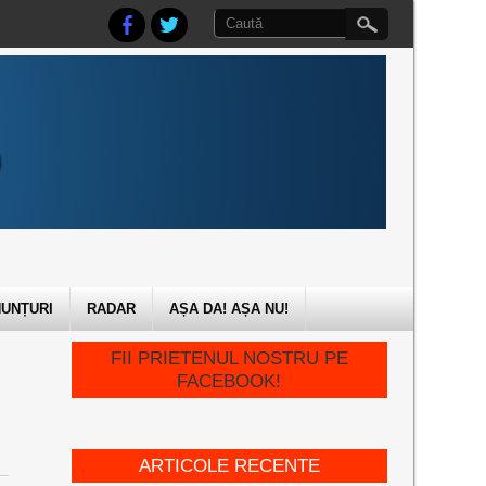
UNȚURI
RADAR
AȘA DA! AȘA NU!
FII PRIETENUL NOSTRU PE
FACEBOOK!
ARTICOLE RECENTE