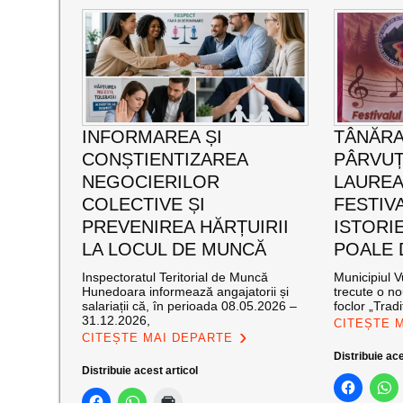
INFORMAREA ȘI
TÂNĂRA
CONȘTIENTIZAREA
PÂRVUȚ
NEGOCIERILOR
LAUREA
COLECTIVE ȘI
FESTIVA
PREVENIREA HĂRȚUIRII
ISTORIE
LA LOCUL DE MUNCĂ
POALE 
Inspectoratul Teritorial de Muncă
Municipiul V
Hunedoara informează angajatorii și
trecute o no
salariații că, în perioada 08.05.2026 –
foclor „Tradiț
31.12.2026,
CITEȘTE 
CITEȘTE MAI DEPARTE
Distribuie ace
Distribuie acest articol