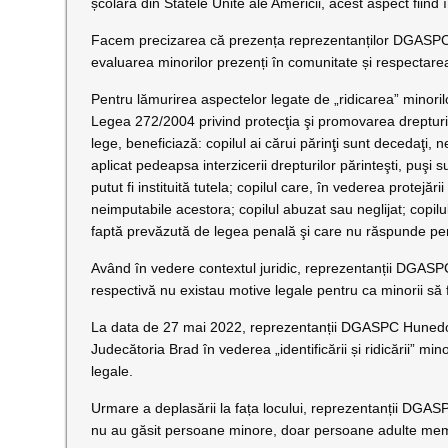
școlară din Statele Unite ale Americii, acest aspect fiind î
Facem precizarea că prezența reprezentanților DGASPC
evaluarea minorilor prezenți în comunitate și respectarea
Pentru lămurirea aspectelor legate de „ridicarea” minorilor 
Legea 272/2004 privind protecţia şi promovarea drepturilo
lege, beneficiază: copilul ai cărui părinţi sunt decedaţi, n
aplicat pedeapsa interzicerii drepturilor părinteşti, puşi 
putut fi instituită tutela; copilul care, în vederea protejări
neimputabile acestora; copilul abuzat sau neglijat; copilul 
faptă prevăzută de legea penală şi care nu răspunde pe
Având în vedere contextul juridic, reprezentanții DGASPC 
respectivă nu existau motive legale pentru ca minorii să fi
La data de 27 mai 2022, reprezentanții DGASPC Hunedoar
Judecătoria Brad în vederea „identificării și ridicării” mino
legale.
Urmare a deplasării la fața locului, reprezentanții DGASP
nu au găsit persoane minore, doar persoane adulte membr