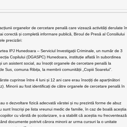
l acțiunii organelor de cercetare penală care vizează activități derulate î
i corectă și completă informare publică, Biroul de Presă al Consiliului
le precizări:
partea IPJ Hunedoara – Serviciul Investigații Criminale, un număr de 3
otecția Copilului (DGASPC) Hunedoara, instituție aflată în subordinea
i un asistent social, au însoțit organele de cercetare penală la
de Sus, comuna Ribița, la membrii comunității „Copiii Soarelui”.
vârste cuprinse între 4 luni și 12 ani care erau însoțiți de aparținători
). Minorii au fost identificați de către organele de cercetare penală în
i au o dezvoltare fizică adecvată vârstei și nu prezintă forme de abuz
 nu sunt înscriși pe lista vreunui medic de familie, în caz de boală aceștia
copiilor cu vârstă de școlarizare, s-a stabilit că aceștia nu frecventează
ând documente potrivit cărora minorii ar urma cursuri la o unitate