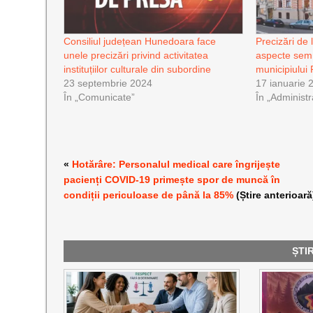
Consiliul județean Hunedoara face
Precizări de 
unele precizări privind activitatea
aspecte semn
instituțiilor culturale din subordine
municipiului 
23 septembrie 2024
17 ianuarie 
În „Comunicate”
În „Administr
«
Hotărâre: Personalul medical care îngrijește
pacienți COVID-19 primește spor de muncă în
condiții periculoase de până la 85%
(Știre anterioară
ȘTI