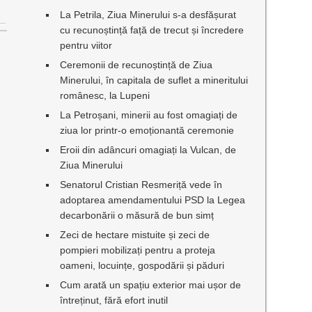
La Petrila, Ziua Minerului s-a desfășurat
cu recunoștință față de trecut și încredere
pentru viitor
Ceremonii de recunoștință de Ziua
n
Minerului, în capitala de suflet a mineritului
românesc, la Lupeni
La Petroșani, minerii au fost omagiați de
ziua lor printr-o emoționantă ceremonie
Eroii din adâncuri omagiați la Vulcan, de
Ziua Minerului
Senatorul Cristian Resmeriță vede în
adoptarea amendamentului PSD la Legea
decarbonării o măsură de bun simț
Zeci de hectare mistuite și zeci de
pompieri mobilizați pentru a proteja
oameni, locuințe, gospodării și păduri
Cum arată un spațiu exterior mai ușor de
întreținut, fără efort inutil