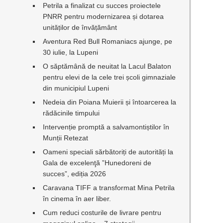
Petrila a finalizat cu succes proiectele
PNRR pentru modernizarea și dotarea
unităților de învățământ
Aventura Red Bull Romaniacs ajunge, pe
n
30 iulie, la Lupeni
O săptămână de neuitat la Lacul Balaton
pentru elevi de la cele trei școli gimnaziale
din municipiul Lupeni
Nedeia din Poiana Muierii și întoarcerea la
rădăcinile timpului
Intervenție promptă a salvamontiștilor în
Munții Retezat
Oameni speciali sărbătoriți de autorități la
Gala de excelenţă ”Hunedoreni de
succes”, ediția 2026
Caravana TIFF a transformat Mina Petrila
în cinema în aer liber.
Cum reduci costurile de livrare pentru