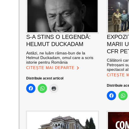
S-A STINS O LEGENDĂ:
EXPOZI
HELMUT DUCKADAM
MARII U
CFR PE
Astăzi, ne luăm rămas-bun de la
Helmut Duckadam, omul care a scris
Călătorii ca
istorie pentru România
Petroșani su
CITEȘTE MAI DEPARTE
spectacol a
CITEȘTE 
Distribuie acest articol
Distribuie ace