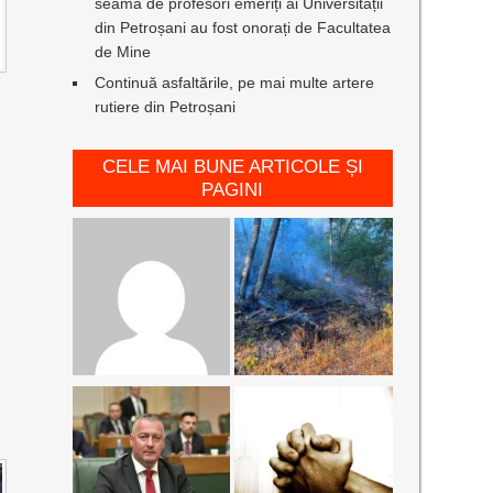
seamă de profesori emeriți ai Universității
din Petroșani au fost onorați de Facultatea
de Mine
Continuă asfaltările, pe mai multe artere
rutiere din Petroșani
CELE MAI BUNE ARTICOLE ȘI
PAGINI