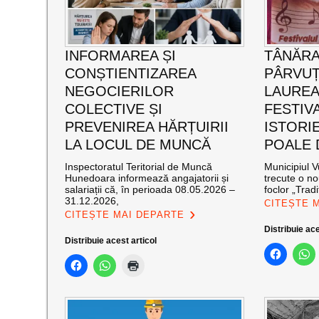
INFORMAREA ȘI
TÂNĂRA
CONȘTIENTIZAREA
PÂRVUȚ
NEGOCIERILOR
LAUREA
COLECTIVE ȘI
FESTIVA
PREVENIREA HĂRȚUIRII
ISTORIE
LA LOCUL DE MUNCĂ
POALE 
Inspectoratul Teritorial de Muncă
Municipiul V
Hunedoara informează angajatorii și
trecute o no
salariații că, în perioada 08.05.2026 –
foclor „Tradiț
31.12.2026,
CITEȘTE 
CITEȘTE MAI DEPARTE
Distribuie ace
Distribuie acest articol