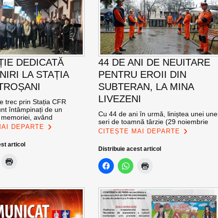
ȚIE DEDICATĂ
44 DE ANI DE NEUITARE
NIRI LA STAȚIA
PENTRU EROII DIN
TROȘANI
SUBTERAN, LA MINA
LIVEZENI
re trec prin Stația CFR
nt întâmpinați de un
Cu 44 de ani în urmă, liniștea unei une
l memoriei, având
seri de toamnă târzie (29 noiembrie
MAI DEPARTE
CITEȘTE MAI DEPARTE
st articol
Distribuie acest articol