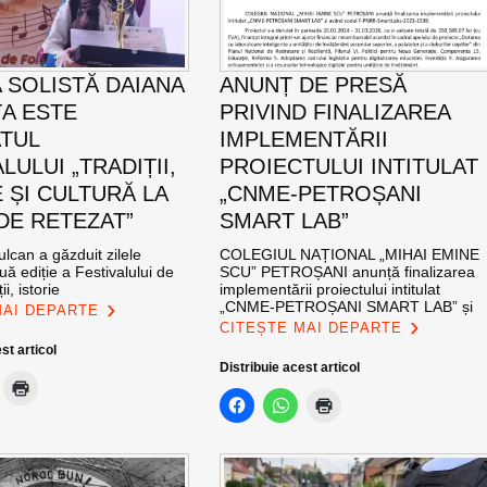
 SOLISTĂ DAIANA
ANUNȚ DE PRESĂ
A ESTE
PRIVIND FINALIZAREA
TUL
IMPLEMENTĂRII
LULUI „TRADIȚII,
PROIECTULUI INTITULAT
 ȘI CULTURĂ LA
„CNME-PETROȘANI
DE RETEZAT”
SMART LAB”
ulcan a găzduit zilele
COLEGIUL NAȚIONAL „MIHAI EMINE
uă ediție a Festivalului de
SCU” PETROȘANI anunță finalizarea
ii, istorie
implementării proiectului intitulat
„CNME-PETROȘANI SMART LAB” și
MAI DEPARTE
CITEȘTE MAI DEPARTE
st articol
Distribuie acest articol