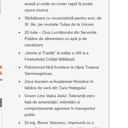
acasă și unde un curier rapid îți poate
ușura munca
Sărbătoare cu recunoștință pentru eroi, de
Sf. Ilie, pe muntele Tulișa de la Uricani
20 Iulie – Ziua Lucrătorului din Serviciile
Publice de alimentare cu apă și de
canalizare
„Istorie și Tradiții” la ediția a VIII-a a
Festivalului Cetății Mălăiești
E
Patrimoniul fără frontiere la Ulpia Traiana
Ă
Sarmizegetusa
»
Zece bursieri ai Academiei Române în
tabăra de vară din Țara Hațegului
Green Line Valea Jiului: Toleranță zero
față de amenințări, intimidări și
comportamente agresive în transportul
public
Dr.ing. Benor Voicescu, împreună cu o