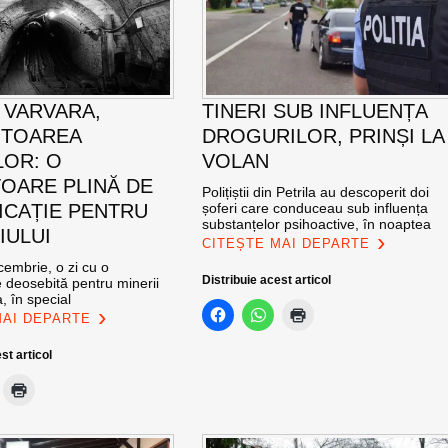
 VARVARA,
TINERI SUB INFLUENȚA
ITOAREA
DROGURILOR, PRINȘI LA
LOR: O
VOLAN
OARE PLINĂ DE
Polițiștii din Petrila au descoperit doi
ICAȚIE PENTRU
șoferi care conduceau sub influența
substanțelor psihoactive, în noaptea
IULUI
CITEȘTE MAI DEPARTE
cembrie, o zi cu o
Distribuie acest articol
 deosebită pentru minerii
, în special
MAI DEPARTE
st articol