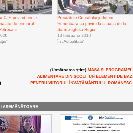
la CJH privind unele
Precizările Consiliului județean
alate de primarul
Hunedoara cu privire la situația de la
Petroșani
Sarmizegtusa Regia
2020
13 februarie 2018
ație”
În „Actualitate”
(Următoarea știre)
MASA ȘI PROGRAMEL
ALIMENTARE DIN ȘCOLI, UN ELEMENT DE BAZ
)
PENTRU VIITORUL ÎNVĂȚĂMÂNTULUI ROMÂNESC
RI ASEMĂNĂTOARE