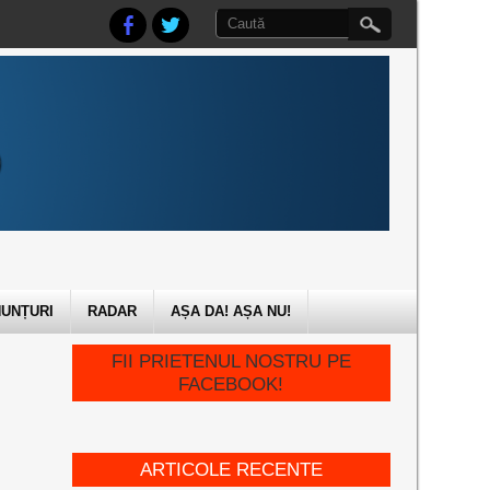
UNȚURI
RADAR
AȘA DA! AȘA NU!
FII PRIETENUL NOSTRU PE
FACEBOOK!
ARTICOLE RECENTE