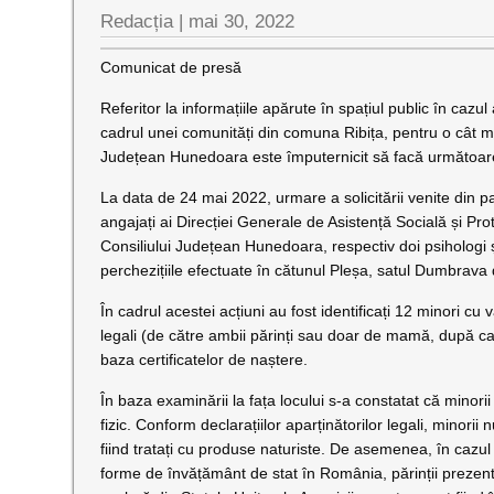
Redacția |
mai 30, 2022
Comunicat de presă
Referitor la informațiile apărute în spațiul public în cazu
cadrul unei comunități din comuna Ribița, pentru o cât ma
Județean Hunedoara este împuternicit să facă următoare
La data de 24 mai 2022, urmare a solicitării venite din 
angajați ai Direcției Generale de Asistență Socială și Pr
Consiliului Județean Hunedoara, respectiv doi psihologi ș
perchezițiile efectuate în cătunul Pleșa, satul Dumbrava 
În cadrul acestei acțiuni au fost identificați 12 minori cu 
legali (de către ambii părinți sau doar de mamă, după caz
baza certificatelor de naștere.
În baza examinării la fața locului s-a constatat că minori
fizic. Conform declarațiilor aparținătorilor legali, minorii
fiind tratați cu produse naturiste. De asemenea, în cazul 
forme de învățământ de stat în România, părinții prezent