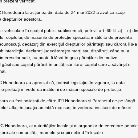
n prezent verificat.
 Hunedoara la acțiunea din data de 24 mai 2022 a avut ca scop
 drepturilor acestora.
vehiculate în spațiul public, subliniem că, potrivit art. 60 lit. a) – e) di
r copilului, de măsurile de protecţie specială, instituite de prezenta
ecunoscuţi, decăzuţi din exerciţiul drepturilor părinteşti sau cărora li s-a
sub interdicţie, declaraţi judecătoreşte morţi sau dispăruţi, când nu a
i intereselor sale, nu poate fi lăsat în grija părinţilor din motive
găsit sau copilul părăsit în unităţi sanitare; copilul care a săvârşit o
nal.
Hunedoara au apreciat că, potrivit legislației în vigoare, la data
e preluați în vederea instituirii de măsuri speciale de protecție.
a au fost solicitați de către IPJ Hunedoara și Parchetul de pe lângă
rilor aflați în locația amintită mai sus, în vederea instituirii de măsuri
C Hunedoara, ai autorităților locale și ai organelor de cercetare penale
e ale comunității, mamele și copii nefiind în locație.