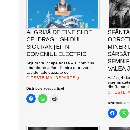
AI GRIJĂ DE TINE ȘI DE
SFÂNTA
CEI DRAGI: GHIDUL
OCROT
SIGURANȚEI ÎN
MINERI
DOMENIUL ELECTRIC
SĂRBĂT
SEMNIF
Siguranța începe acasă – și continuă
oriunde ne aflăm. Pentru a preveni
VALEA J
accidentele cauzate de
Astăzi, 4 de
CITEȘTE MAI DEPARTE
însemnătate
din România
Distribuie acest articol
CITEȘTE 
Distribuie ace