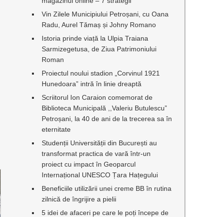
magazinul online – 7 strategii
Vin Zilele Municipiului Petroșani, cu Oana
Radu, Aurel Tămaș și Johny Romano
Istoria prinde viață la Ulpia Traiana
Sarmizegetusa, de Ziua Patrimoniului
Roman
Proiectul noului stadion „Corvinul 1921
Hunedoara” intră în linie dreaptă
Scriitorul Ion Caraion comemorat de
Biblioteca Municipală ,,Valeriu Butulescu”
Petroșani, la 40 de ani de la trecerea sa în
eternitate
Studenții Universității din București au
transformat practica de vară într-un
proiect cu impact în Geoparcul
Internațional UNESCO Țara Hațegului
Beneficiile utilizării unei creme BB în rutina
zilnică de îngrijire a pielii
5 idei de afaceri pe care le poți începe de