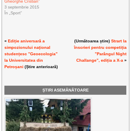
Gheorghe Cristian”
3 septembrie 2015
În „Sport”
«
Ediție aniversară a
(Următoarea știre)
Strart la
simpozionului național
înscrieri pentru competiția
studențesc ”Geoecologia”
”Parângul Night
la Universitatea din
Challange”, ediția a X-a
»
Petroșani
(Știre anterioară)
ȘTIRI ASEMĂNĂTOARE