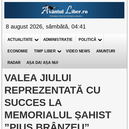
8 august 2026, sâmbătă, 04:41
ACTUALITATE
ADMINISTRAȚIE
POLITICĂ
ECONOMIE
TIMP LIBER
VIDEO NEWS
ANUNȚURI
RADAR
AȘA DA! AȘA NU!
VALEA JIULUI
REPREZENTATĂ CU
SUCCES LA
MEMORIALUL ȘAHIST
”PIUS BRÂNZEU”