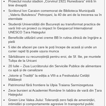
Proiectul noului stadion „Corvinul 1921 Hunedoara” intră în
linie dreaptă
Scriitorul Ion Caraion comemorat de Biblioteca Municipală
,,Valeriu Butulescu” Petroșani, la 40 de ani de la trecerea sa în
eternitate
Studenții Universității din București au transformat practica de
vară într-un proiect cu impact în Geoparcul Internațional
UNESCO Țara Hațegului
Beneficiile utilizării unei creme BB în rutina zilnică de îngrijire a
pielii
5 idei de afaceri pe care le poți începe de acasă și unde un
curier rapid îți poate ușura munca
Sărbătoare cu recunoștință pentru eroi, de Sf. Ilie, pe muntele
Tulișa de la Uricani
20 Iulie – Ziua Lucrătorului din Serviciile Publice de alimentare
cu apă și de canalizare
„Istorie și Tradiții” la ediția a VIII-a a Festivalului Cetății
Mălăiești
Patrimoniul fără frontiere la Ulpia Traiana Sarmizegetusa
Zece bursieri ai Academiei Române în tabăra de vară din Țara
Hațegului
Green Line Valea Jiului: Toleranță zero față de amenințări,
intimidări și comportamente agresive în transportul public