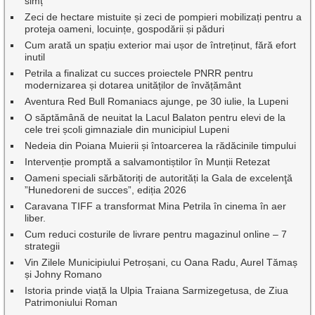
simț
Zeci de hectare mistuite și zeci de pompieri mobilizați pentru a
proteja oameni, locuințe, gospodării și păduri
Cum arată un spațiu exterior mai ușor de întreținut, fără efort
inutil
Petrila a finalizat cu succes proiectele PNRR pentru
modernizarea și dotarea unităților de învățământ
Aventura Red Bull Romaniacs ajunge, pe 30 iulie, la Lupeni
O săptămână de neuitat la Lacul Balaton pentru elevi de la
cele trei școli gimnaziale din municipiul Lupeni
Nedeia din Poiana Muierii și întoarcerea la rădăcinile timpului
Intervenție promptă a salvamontiștilor în Munții Retezat
Oameni speciali sărbătoriți de autorități la Gala de excelenţă
”Hunedoreni de succes”, ediția 2026
Caravana TIFF a transformat Mina Petrila în cinema în aer
liber.
Cum reduci costurile de livrare pentru magazinul online – 7
strategii
Vin Zilele Municipiului Petroșani, cu Oana Radu, Aurel Tămaș
și Johny Romano
Istoria prinde viață la Ulpia Traiana Sarmizegetusa, de Ziua
Patrimoniului Roman