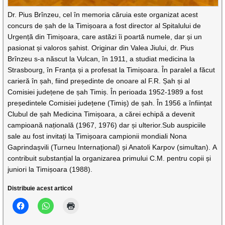
Dr. Pius Brînzeu, cel în memoria căruia este organizat acest
concurs de șah de la Timișoara a fost director al Spitalului de
Urgență din Timișoara, care astăzi îi poartă numele, dar și un
pasionat și valoros șahist. Originar din Valea Jiului, dr. Pius
Brînzeu s-a născut la Vulcan, în 1911, a studiat medicina la
Strasbourg, în Franța și a profesat la Timișoara. În paralel a făcut
carieră în șah, fiind președinte de onoare al F.R. Șah și al
Comisiei județene de șah Timiș. În perioada 1952-1989 a fost
președintele Comisiei județene (Timiș) de șah. În 1956 a înființat
Clubul de șah Medicina Timișoara, a cărei echipă a devenit
campioană națională (1967, 1976) dar și ulterior.Sub auspiciile
sale au fost invitați la Timișoara campionii mondiali Nona
Gaprindașvili (Turneu Internațional) și Anatoli Karpov (simultan). A
contribuit substanțial la organizarea primului C.M. pentru copii și
juniori la Timișoara (1988).
Distribuie acest articol