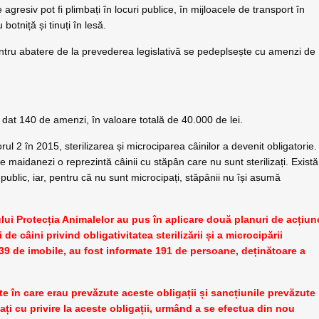
 agresiv pot fi plimbați în locuri publice, în mijloacele de transport în
botniță și tinuți în lesă.
ru abatere de la prevederea legislativă se pedeplsește cu amenzi de
 a dat 140 de amenzi, în valoare totală de 40.000 de lei.
rul 2 în 2015, sterilizarea și microciparea câinilor a devenit obligatorie.
maidanezi o reprezintă câinii cu stăpân care nu sunt sterilizați. Există
l public, iar, pentru că nu sunt microcipați, stăpânii nu își asumă
iului Protecția Animalelor au pus în aplicare două planuri de acțiun
de câini privind obligativitatea sterilizării și a microcipării
639 de imobile, au fost informate 191 de persoane, deținătoare a
te în care erau prevăzute aceste obligații și sancțiunile prevăzute
ați cu privire la aceste obligații, urmând a se efectua din nou