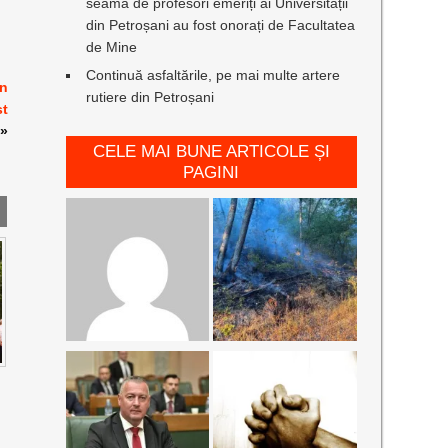
seamă de profesori emeriți ai Universității
din Petroșani au fost onorați de Facultatea
de Mine
Continuă asfaltările, pe mai multe artere
în
rutiere din Petroșani
st
»
CELE MAI BUNE ARTICOLE ȘI
PAGINI