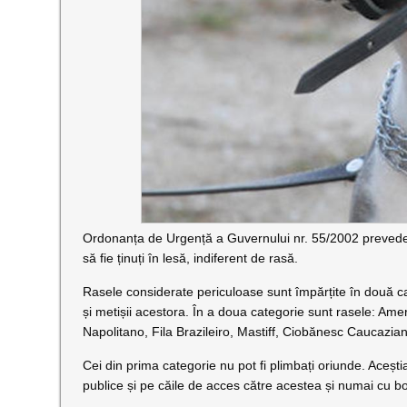
Ordonanța de Urgență a Guvernului nr. 55/2002 prevede că 
să fie ținuți în lesă, indiferent de rasă.
Rasele considerate periculoase sunt împărțite în două cat
și metișii acestora. În a doua categorie sunt rasele: Amer
Napolitano, Fila Brazileiro, Mastiff, Ciobănesc Caucazian
Cei din prima categorie nu pot fi plimbați oriunde. Aceștia 
publice și pe căile de acces către acestea și numai cu bot