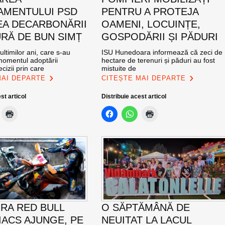
MENTULUI PSD
PENTRU A PROTEJA
EA DECARBONĂRII
OAMENI, LOCUINȚE,
RĂ DE BUN SIMȚ
GOSPODĂRII ȘI PĂDURI
ultimilor ani, care s-au
ISU Hunedoara informează că zeci de
momentul adoptării
hectare de terenuri și păduri au fost
cizii prin care
mistuite de
MAI DEPARTE
CITEȘTE MAI DEPARTE
st articol
Distribuie acest articol
RA RED BULL
O SĂPTĂMÂNĂ DE
ACS AJUNGE, PE
NEUITAT LA LACUL