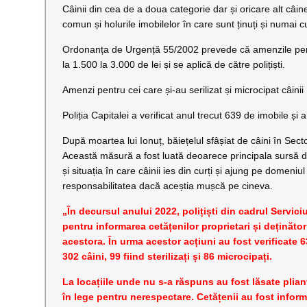
Câinii din cea de a doua categorie dar și oricare alt câine
comun și holurile imobilelor în care sunt ținuți și numai cu 
Ordonanța de Urgență 55/2002 prevede că amenzile pent
la 1.500 la 3.000 de lei și se aplică de către polițiști.
Amenzi pentru cei care și-au serilizat și microcipat câinii
Poliția Capitalei a verificat anul trecut 639 de imobile și
După moartea lui Ionuț, băiețelul sfâșiat de câini în Secto
Această măsură a fost luată deoarece principala sursă de 
și situația în care câinii ies din curți și ajung pe domeniu
responsabilitatea dacă aceștia mușcă pe cineva.
„În decursul anului 2022, polițiști din cadrul Servic
pentru informarea cetățenilor proprietari și deținători 
acestora. În urma acestor acțiuni au fost verificate 
302 câini, 99 fiind sterilizați și 86 microcipați.
La locațiile unde nu s-a răspuns au fost lăsate plian
în lege pentru nerespectare. Cetățenii au fost inform