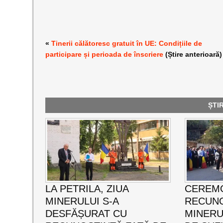
«
Tinerii călătoresc gratuit în UE: Condițiile de
participare și perioada de înscriere
(Știre anterioară)
ȘTI
LA PETRILA, ZIUA
CEREMO
MINERULUI S-A
RECUNO
DESFĂȘURAT CU
MINERUL