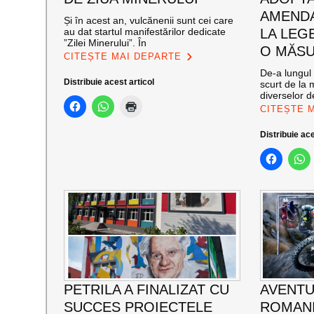
AMENDA
Și în acest an, vulcănenii sunt cei care
au dat startul manifestărilor dedicate
LA LEG
”Zilei Minerului”. În
O MĂSU
CITEȘTE MAI DEPARTE
De-a lungul 
Distribuie acest articol
scurt de la 
diverselor de
CITEȘTE 
Distribuie ace
PETRILA A FINALIZAT CU
AVENTU
SUCCES PROIECTELE
ROMANI