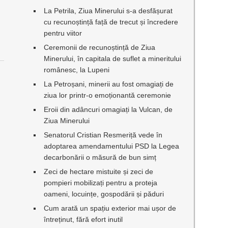
La Petrila, Ziua Minerului s-a desfășurat
cu recunoștință față de trecut și încredere
pentru viitor
Ceremonii de recunoștință de Ziua
Minerului, în capitala de suflet a mineritului
românesc, la Lupeni
La Petroșani, minerii au fost omagiați de
ziua lor printr-o emoționantă ceremonie
Eroii din adâncuri omagiați la Vulcan, de
Ziua Minerului
Senatorul Cristian Resmeriță vede în
adoptarea amendamentului PSD la Legea
decarbonării o măsură de bun simț
Zeci de hectare mistuite și zeci de
pompieri mobilizați pentru a proteja
oameni, locuințe, gospodării și păduri
Cum arată un spațiu exterior mai ușor de
întreținut, fără efort inutil