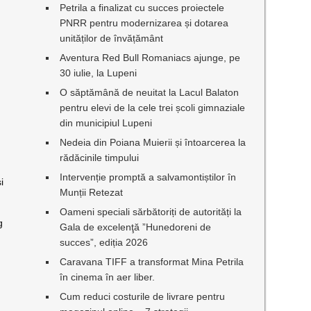
Petrila a finalizat cu succes proiectele
PNRR pentru modernizarea și dotarea
unităților de învățământ
Aventura Red Bull Romaniacs ajunge, pe
30 iulie, la Lupeni
O săptămână de neuitat la Lacul Balaton
pentru elevi de la cele trei școli gimnaziale
din municipiul Lupeni
Nedeia din Poiana Muierii și întoarcerea la
rădăcinile timpului
Intervenție promptă a salvamontiștilor în
i
Munții Retezat
Oameni speciali sărbătoriți de autorități la
g
Gala de excelenţă ”Hunedoreni de
succes”, ediția 2026
Caravana TIFF a transformat Mina Petrila
în cinema în aer liber.
Cum reduci costurile de livrare pentru