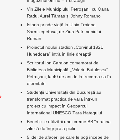
magazinul online – 7 strategii
Vin Zilele Municipiului Petroșani, cu Oana
Radu, Aurel Tămaș și Johny Romano
Istoria prinde viață la Ulpia Traiana
Sarmizegetusa, de Ziua Patrimoniului
Roman
Proiectul noului stadion „Corvinul 1921
Hunedoara” intră în linie dreaptă
Scriitorul Ion Caraion comemorat de
Biblioteca Municipală ,,Valeriu Butulescu”
Petroșani, la 40 de ani de la trecerea sa în
eternitate
Studenții Universității din București au
e
transformat practica de vară într-un
proiect cu impact în Geoparcul
Internațional UNESCO Țara Hațegului
Beneficiile utilizării unei creme BB în rutina
zilnică de îngrijire a pielii
5 idei de afaceri pe care le poți începe de