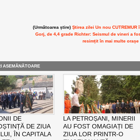
(Următoarea știre)
Ştirea zilei Un nou CUTREMUR 
Gorj, de 4,4 grade Richter: Seismul de vineri a fo
resimțit în mai multe orașe
RI ASEMĂNĂTOARE
NII DE
LA PETROȘANI, MINERII
ȘTINȚĂ DE ZIUA
AU FOST OMAGIAȚI DE
UI, ÎN CAPITALA
ZIUA LOR PRINTR-O