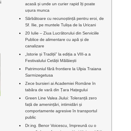
i
acasă și unde un curier rapid îți poate
ușura munca
Sărbătoare cu recunoștință pentru eroi, de
Sf. Ilie, pe muntele Tulișa de la Uricani
20 Iulie – Ziua Lucrătorului din Serviciile
Publice de alimentare cu apă și de
canalizare
„Istorie și Tradiții” la ediția a VIII-a a
Festivalului Cetății Mălăiești
Patrimoniul fără frontiere la Ulpia Traiana
Sarmizegetusa
Zece bursieri ai Academiei Române în
tabăra de vară din Țara Hațegului
Green Line Valea Jiului: Toleranță zero
față de amenințări, intimidări și
comportamente agresive în transportul
public
Dr.ing. Benor Voicescu, împreună cu o