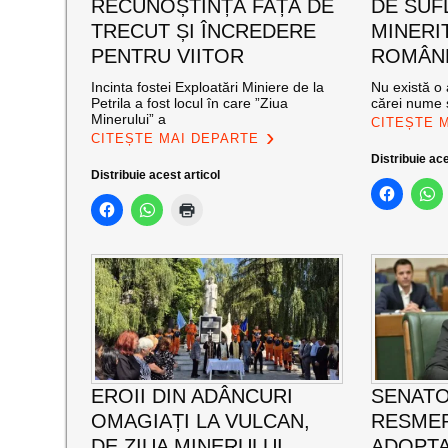
RECUNOȘTINȚĂ FAȚĂ DE
DE SUF
TRECUT ȘI ÎNCREDERE
MINERI
PENTRU VIITOR
ROMÂNE
Incinta fostei Exploatări Miniere de la
Nu există o 
Petrila a fost locul în care ”Ziua
cărei nume s
Minerului” a
CITEȘTE 
CITEȘTE MAI DEPARTE
Distribuie ace
Distribuie acest articol
EROII DIN ADÂNCURI
SENATO
OMAGIAȚI LA VULCAN,
RESMER
DE ZIUA MINERULUI
ADOPT