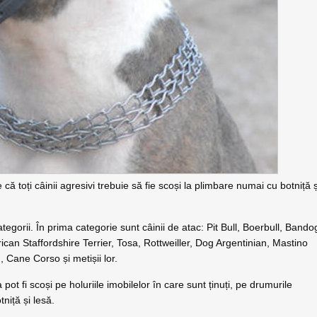
toți câinii agresivi trebuie să fie scoși la plimbare numai cu botniță ș
egorii. În prima categorie sunt câinii de atac: Pit Bull, Boerbull, Bando
ican Staffordshire Terrier, Tosa, Rottweiller, Dog Argentinian, Mastino
, Cane Corso și metișii lor.
pot fi scoși pe holuriile imobilelor în care sunt ținuți, pe drumurile
niță și lesă.