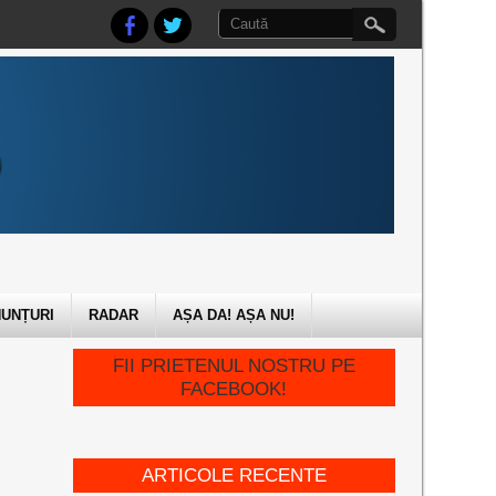
UNȚURI
RADAR
AȘA DA! AȘA NU!
FII PRIETENUL NOSTRU PE
FACEBOOK!
ARTICOLE RECENTE