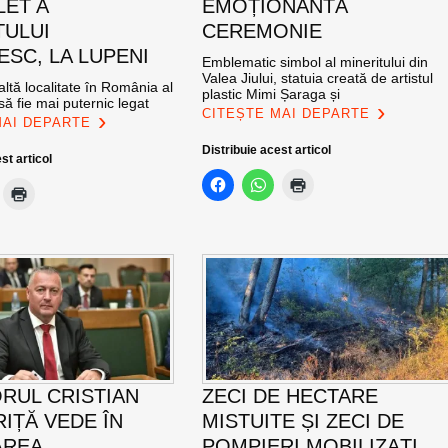
LET A
EMOȚIONANTĂ
TULUI
CEREMONIE
SC, LA LUPENI
Emblematic simbol al mineritului din
Valea Jiului, statuia creată de artistul
altă localitate în România al
plastic Mimi Șaraga și
ă fie mai puternic legat
CITEȘTE MAI DEPARTE
MAI DEPARTE
Distribuie acest articol
st articol
RUL CRISTIAN
ZECI DE HECTARE
IȚĂ VEDE ÎN
MISTUITE ȘI ZECI DE
AREA
POMPIERI MOBILIZAȚI