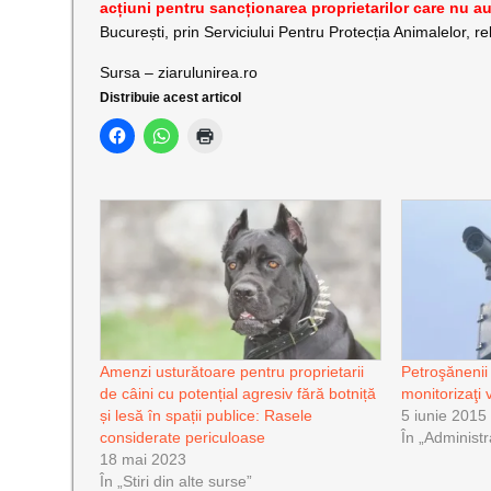
acțiuni pentru sancționarea proprietarilor care nu au 
București, prin Serviciului Pentru Protecția Animalelor, r
Sursa – ziarulunirea.ro
Distribuie acest articol
Amenzi usturătoare pentru proprietarii
Petroşănenii
de câini cu potențial agresiv fără botniță
monitorizaţi 
și lesă în spații publice: Rasele
5 iunie 2015
considerate periculoase
În „Administr
18 mai 2023
În „Stiri din alte surse”