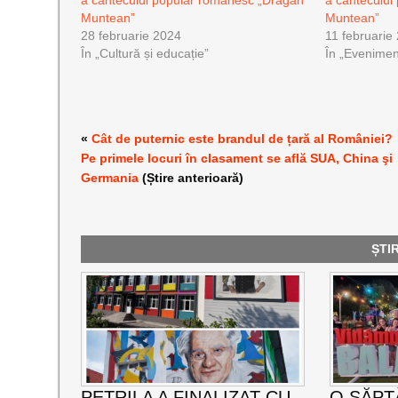
Muntean”
Muntean”
28 februarie 2024
11 februarie
În „Cultură și educație”
În „Evenimen
«
Cât de puternic este brandul de țară al României?
Pe primele locuri în clasament se află SUA, China şi
Germania
(Știre anterioară)
ȘTI
PETRILA A FINALIZAT CU
O SĂPT