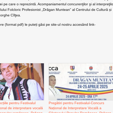
i pe care o reprezintă. Acompaniamentul concurenţilor şi al interpreţil
mblului Folcloric Profesionist „Drăgan Muntean” al Centrului de Cultură și
eorghe Cîlţea.
iere (format pdf) le puteți găsi pe site-ul nostru accesând link-
cțiile pentru Festivalul
Pregătiri pentru Festivalul-Concurs
onal de interpretare vocală
Național de Interpretare Vocală a
 popular românesc „Drăgan
Cântecului Popular Românesc „Drăgan