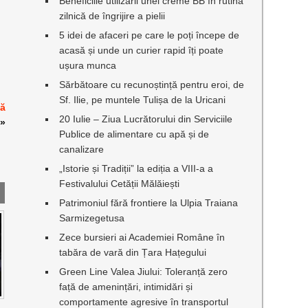
Beneficiile utilizării unei creme BB în rutina
zilnică de îngrijire a pielii
5 idei de afaceri pe care le poți începe de
acasă și unde un curier rapid îți poate
ușura munca
Sărbătoare cu recunoștință pentru eroi, de
Sf. Ilie, pe muntele Tulișa de la Uricani
lă
20 Iulie – Ziua Lucrătorului din Serviciile
»
Publice de alimentare cu apă și de
canalizare
„Istorie și Tradiții” la ediția a VIII-a a
Festivalului Cetății Mălăiești
Patrimoniul fără frontiere la Ulpia Traiana
Sarmizegetusa
Zece bursieri ai Academiei Române în
tabăra de vară din Țara Hațegului
Green Line Valea Jiului: Toleranță zero
față de amenințări, intimidări și
comportamente agresive în transportul