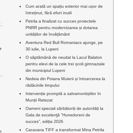
Cum arată un spațiu exterior mai ușor de
întreținut, fără efort inutil
Petrila a finalizat cu succes proiectele
PNRR pentru modernizarea și dotarea
unităților de învățământ
Aventura Red Bull Romaniacs ajunge, pe
e
30 iulie, la Lupeni
O săptămână de neuitat la Lacul Balaton
pentru elevi de la cele trei școli gimnaziale
din municipiul Lupeni
Nedeia din Poiana Muierii și întoarcerea la
rădăcinile timpului
Intervenție promptă a salvamontiștilor în
Munții Retezat
Oameni speciali sărbătoriți de autorități la
Gala de excelenţă ”Hunedoreni de
succes”, ediția 2026
Caravana TIFF a transformat Mina Petrila
n