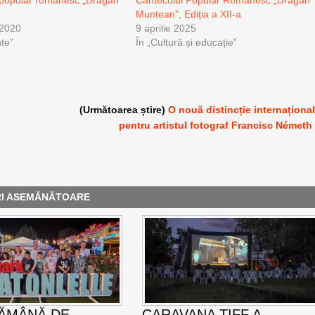
Muntean”, Ediția a XII-a
 2020
9 aprilie 2025
te”
În „Cultură și educație”
(Următoarea știre)
O nouă distincție internaționa
pentru artistul fotograf Francisc Németh
RI ASEMĂNĂTOARE
ĂMÂNĂ DE
CARAVANA TIFF A