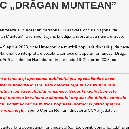
C „DRĂGAN MUNTEAN”
anizează și în acest an tradiționalul Festival Concurs Naţional de
gan Muntean”, eveniment ajuns la ediția aniversară cu numărul zece.
9 aprilie 2023, tinerii interpreţi de muzică populară din țară şi de pest
s Naţional de interpretare vocală a cântecului popular românesc „Drăgan
i Artă al judeţului Hunedoara, în perioada 19-21 aprilie 2023, cu
 interesul și aprecierea publicului și a specialiștilor, acest
 mai cunoscute în țară, asta datorită faptului că mulți dintre
scute în lumea folclorului românesc. Scopul manifestării este
 şi punerea în valoare a cântecului popular din diferite zone ale
atori, solişti vocali de muzică populară, dornici și preocupați să
ce româneşti”
,
spune Ciprian Roman, directorul CCA al județului
n cântec fără acompaniament muzical (cântec doinit, doină, baladă) şi u