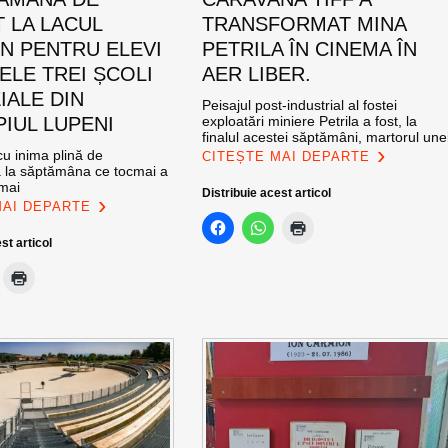
T LA LACUL
TRANSFORMAT MINA
N PENTRU ELEVI
PETRILA ÎN CINEMA ÎN
ELE TREI ȘCOLI
AER LIBER.
IALE DIN
Peisajul post-industrial al fostei
PIUL LUPENI
exploatări miniere Petrila a fost, la
finalul acestei săptămâni, martorul une
u inima plină de
CITEȘTE MAI DEPARTE
ă la săptămâna ce tocmai a
 mai
Distribuie acest articol
MAI DEPARTE
st articol