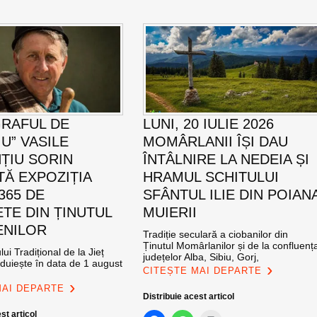
RAFUL DE
LUNI, 20 IULIE 2026
U” VASILE
MOMÂRLANII ÎȘI DAU
ȚIU SORIN
ÎNTÂLNIRE LA NEDEIA ȘI
TĂ EXPOZIȚIA
HRAMUL SCHITULUI
365 DE
SFÂNTUL ILIE DIN POIAN
TE DIN ȚINUTUL
MUIERII
ENILOR
Tradiție seculară a ciobanilor din
Ținutul Momârlanilor și de la confluenț
ui Tradițional de la Jieț
județelor Alba, Sibiu, Gorj,
zduiește în data de 1 august
CITEȘTE MAI DEPARTE
MAI DEPARTE
Distribuie acest articol
st articol