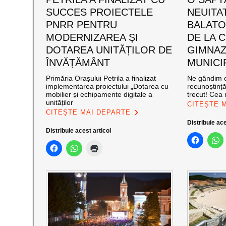
SUCCES PROIECTELE
NEUITA
PNRR PENTRU
BALATO
MODERNIZAREA ȘI
DE LA C
DOTAREA UNITĂȚILOR DE
GIMNAZ
ÎNVĂȚĂMÂNT
MUNICI
Primăria Orașului Petrila a finalizat
Ne gândim c
implementarea proiectului „Dotarea cu
recunoștinț
mobilier și echipamente digitale a
trecut! Cea
unităților
CITEȘTE 
CITEȘTE MAI DEPARTE
Distribuie ace
Distribuie acest articol