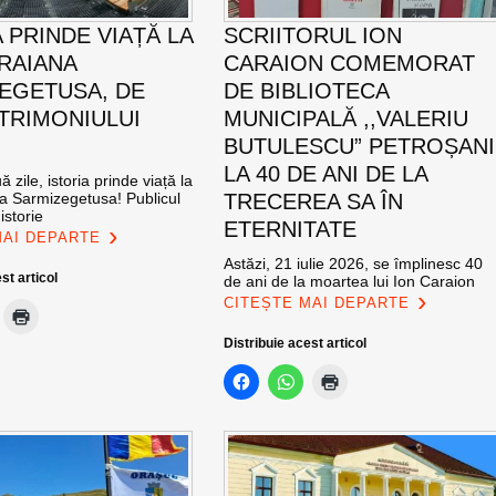
 PRINDE VIAȚĂ LA
SCRIITORUL ION
TRAIANA
CARAION COMEMORAT
EGETUSA, DE
DE BIBLIOTECA
ATRIMONIULUI
MUNICIPALĂ ,,VALERIU
BUTULESCU” PETROȘANI
LA 40 DE ANI DE LA
 zile, istoria prinde viață la
na Sarmizegetusa! Publicul
TRECEREA SA ÎN
istorie
ETERNITATE
MAI DEPARTE
Astăzi, 21 iulie 2026, se împlinesc 40
st articol
de ani de la moartea lui Ion Caraion
CITEȘTE MAI DEPARTE
Distribuie acest articol