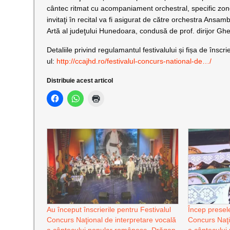
cântec ritmat cu acompaniament orchestral, specific zone
invitaţi în recital va fi asigurat de către orchestra Ansa
Artă al judeţului Hunedoara, condusă de prof. dirijor Gh
Detaliile privind regulamantul festivalului și fișa de înscr
ul:
http://ccajhd.ro/festivalul-concurs-national-de…/
Distribuie acest articol
Au început înscrierile pentru Festivalul
Încep presele
Concurs Naţional de interpretare vocală
Concurs Naţi
a cântecului popular românesc „Drăgan
a cântecului