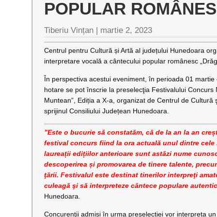
POPULAR ROMÂNES
Tiberiu Vințan |
martie 2, 2023
Centrul pentru Cultură și Artă al județului Hunedoara org
interpretare vocală a cântecului popular românesc „Dră
În perspectiva acestui eveniment, în perioada 01 martie – 
hotare se pot înscrie la preselecţia Festivalului Concur
Muntean”, Ediția a X-a, organizat de Centrul de Cultură ş
sprijinul Consiliului Județean Hunedoara.
”Este o bucurie să constatăm, că de la an la an crește
festival concurs fiind la ora actuală unul dintre cele
laureații edițiilor anterioare sunt astăzi nume cuno
descoperirea și promovarea de tinere talente, precum
ţării. Festivalul este destinat tinerilor interpreţi am
culeagă şi să interpreteze cântece populare autenti
Hunedoara.
Concurenţii admiși în urma preselecției vor interpreta u