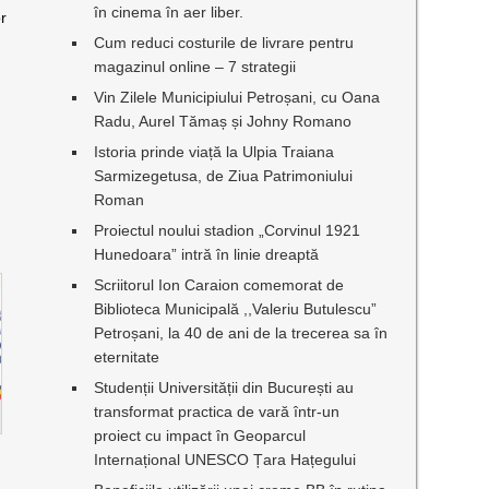
în cinema în aer liber.
or
Cum reduci costurile de livrare pentru
magazinul online – 7 strategii
Vin Zilele Municipiului Petroșani, cu Oana
Radu, Aurel Tămaș și Johny Romano
Istoria prinde viață la Ulpia Traiana
Sarmizegetusa, de Ziua Patrimoniului
Roman
Proiectul noului stadion „Corvinul 1921
Hunedoara” intră în linie dreaptă
Scriitorul Ion Caraion comemorat de
Biblioteca Municipală ,,Valeriu Butulescu”
Petroșani, la 40 de ani de la trecerea sa în
eternitate
Studenții Universității din București au
transformat practica de vară într-un
proiect cu impact în Geoparcul
Internațional UNESCO Țara Hațegului