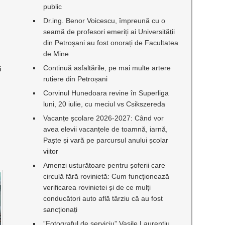
public
Dr.ing. Benor Voicescu, împreună cu o
seamă de profesori emeriți ai Universității
din Petroșani au fost onorați de Facultatea
de Mine
Continuă asfaltările, pe mai multe artere
i
rutiere din Petroșani
Corvinul Hunedoara revine în Superliga
luni, 20 iulie, cu meciul vs Csikszereda
Vacanțe școlare 2026-2027: Când vor
avea elevii vacanțele de toamnă, iarnă,
Paște și vară pe parcursul anului școlar
viitor
Amenzi usturătoare pentru șoferii care
circulă fără rovinietă: Cum funcționează
verificarea rovinietei și de ce mulți
conducători auto află târziu că au fost
sancționați
”Fotograful de serviciu” Vasile Laurențiu