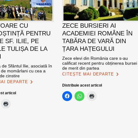
TOARE CU
ZECE BURSIERI AI
ȘTINȚĂ PENTRU
ACADEMIEI ROMÂNE ÎN
E SF. ILIE, PE
TABĂRA DE VARĂ DIN
E TULIȘA DE LA
ȚARA HAȚEGULUI
I
Zece elevi din România care s-au
calificat recent pentru obținerea bursei
de Sfântul Ilie, asociată în
de merit din partea
e de momârlani cu cea a
CITEȘTE MAI DEPARTE
de cinstire
MAI DEPARTE
Distribuie acest articol
st articol