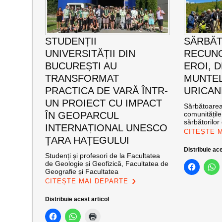
STUDENȚII
SĂRBĂ
UNIVERSITĂȚII DIN
RECUNO
BUCUREȘTI AU
EROI, D
TRANSFORMAT
MUNTEL
PRACTICA DE VARĂ ÎNTR-
URICAN
UN PROIECT CU IMPACT
Sărbătoarea 
ÎN GEOPARCUL
comunitățil
sărbătorilor 
INTERNAȚIONAL UNESCO
CITEȘTE 
ȚARA HAȚEGULUI
Distribuie ace
Studenți și profesori de la Facultatea
de Geologie și Geofizică, Facultatea de
Geografie și Facultatea
CITEȘTE MAI DEPARTE
Distribuie acest articol