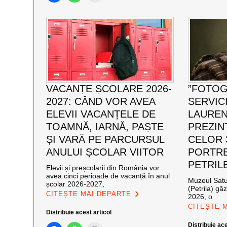
VACANȚE ȘCOLARE 2026-
”FOTOG
2027: CÂND VOR AVEA
SERVICI
ELEVII VACANȚELE DE
LAUREN
TOAMNĂ, IARNĂ, PAȘTE
PREZIN
ȘI VARĂ PE PARCURSUL
CELOR 
ANULUI ȘCOLAR VIITOR
PORTRE
PETRIL
Elevii și preșcolarii din România vor
avea cinci perioade de vacanță în anul
Muzeul Satul
școlar 2026-2027,
(Petrila) gă
CITEȘTE MAI DEPARTE
2026, o
CITEȘTE 
Distribuie acest articol
Distribuie ace