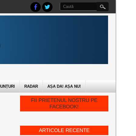
UNȚURI
RADAR
AȘA DA! AȘA NU!
FII PRIETENUL NOSTRU PE
FACEBOOK!
ARTICOLE RECENTE