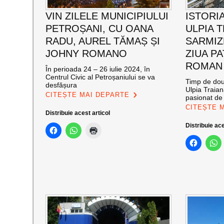
VIN ZILELE MUNICIPIULUI
ISTORIA
PETROȘANI, CU OANA
ULPIA 
RADU, AUREL TĂMAȘ ȘI
SARMIZ
JOHNY ROMANO
ZIUA P
ROMAN
În perioada 24 – 26 iulie 2024, în
Centrul Civic al Petroșaniului se va
Timp de două
desfășura
Ulpia Traia
CITEȘTE MAI DEPARTE
pasionat de 
CITEȘTE 
Distribuie acest articol
Distribuie ace