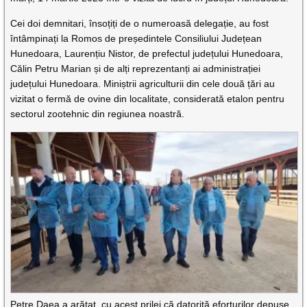
Cei doi demnitari, însoțiți de o numeroasă delegație, au fost
întâmpinați la Romos de președintele Consiliului Județean
Hunedoara, Laurențiu Nistor, de prefectul județului Hunedoara,
Călin Petru Marian și de alți reprezentanți ai administrației
județului Hunedoara. Miniștrii agriculturii din cele două țări au
vizitat o fermă de ovine din localitate, considerată etalon pentru
sectorul zootehnic din regiunea noastră.
Petre Daea a arătat, cu acest prilej că datorită eforturilor depuse