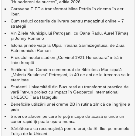
”Hunedoreni de succes”, ediția 2026
Caravana TIFF a transformat Mina Petrila în cinema în aer
liber.
Cum reduci costurile de livrare pentru magazinul online – 7
strategii
Vin Zilele Municipiului Petroșani, cu Oana Radu, Aurel Tămaș
și Johny Romano
Istoria prinde viață la Ulpia Traiana Sarmizegetusa, de Ziua
Patrimoniului Roman
Proiectul noului stadion „Corvinul 1921 Hunedoara” intră în
linie dreaptă
Scriitorul Ion Caraion comemorat de Biblioteca Municipală
,,Valeriu Butulescu” Petroșani, la 40 de ani de la trecerea sa în
eternitate
Studenții Universității din București au transformat practica de
vară într-un proiect cu impact în Geoparcul Internațional
UNESCO Țara Hațegului
Beneficiile utilizării unei creme BB în rutina zilnică de îngrijire a
pielii
5 idei de afaceri pe care le poți începe de acasă și unde un
curier rapid îți poate ușura munca
Sărbătoare cu recunoștință pentru eroi, de Sf. Ilie, pe muntele
Tulișa de la Uricani