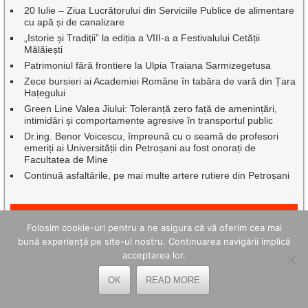
20 Iulie – Ziua Lucrătorului din Serviciile Publice de alimentare
cu apă și de canalizare
„Istorie și Tradiții” la ediția a VIII-a a Festivalului Cetății
Mălăiești
Patrimoniul fără frontiere la Ulpia Traiana Sarmizegetusa
Zece bursieri ai Academiei Române în tabăra de vară din Țara
Hațegului
Green Line Valea Jiului: Toleranță zero față de amenințări,
intimidări și comportamente agresive în transportul public
Dr.ing. Benor Voicescu, împreună cu o seamă de profesori
emeriți ai Universității din Petroșani au fost onorați de
Facultatea de Mine
Continuă asfaltările, pe mai multe artere rutiere din Petroșani
CELE MAI BUNE ARTICOLE ȘI PAGINI
Folosim cookie-uri pentru a ne asigura că vă oferim cea mai
bună experiență pe site-ul nostru. Continuarea navigării implică
acceptarea lor.
OK
READ MORE