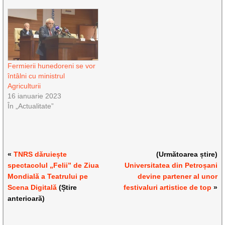
Fermierii hunedoreni se vor
întâlni cu ministrul
Agriculturii
16 ianuarie 2023
În „Actualitate”
«
TNRS dăruiește
(Următoarea știre)
spectacolul „Felii” de Ziua
Universitatea din Petroșani
Mondială a Teatrului pe
devine partener al unor
Scena Digitală
(Știre
festivaluri artistice de top
»
anterioară)