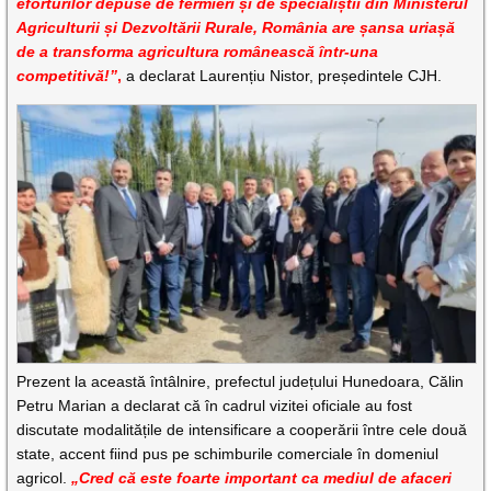
eforturilor depuse de fermieri și de specialiștii din Ministerul
Agriculturii și Dezvoltării Rurale, România are șansa uriașă
de a transforma agricultura românească într-una
competitivă!”
,
a declarat Laurențiu Nistor, președintele CJH.
Prezent la această întâlnire, prefectul județului Hunedoara, Călin
Petru Marian a declarat că în cadrul vizitei oficiale au fost
discutate modalitățile de intensificare a cooperării între cele două
state, accent fiind pus pe schimburile comerciale în domeniul
agricol.
„Cred că este foarte important ca mediul de afaceri