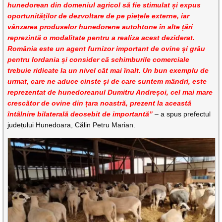
hunedorean din domeniul agricol să fie stimulat și expus
oportunităților de dezvoltare de pe piețele externe, iar
vânzarea produselor hunedorene autohtone în alte țări
reprezintă o modalitate pentru a realiza acest deziderat.
România este un agent furnizor important de ovine și grâu
pentru Iordania și consider că schimburile comerciale
trebuie ridicate la un nivel cât mai înalt. Un bun exemplu de
urmat, care ne aduce cinste și de care suntem mândri, este
reprezentat de hunedoreanul Dumitru Andreșoi, cel mai mare
crescător de ovine din țara noastră, prezent la această
întâlnire bilaterală deosebit de importantă”
– a spus prefectul
județului Hunedoara, Călin Petru Marian.