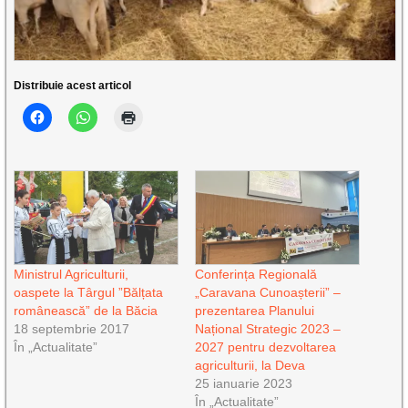
Distribuie acest articol
Ministrul Agriculturii,
Conferința Regională
oaspete la Târgul ”Bălțata
„Caravana Cunoașterii” –
românească” de la Băcia
prezentarea Planului
18 septembrie 2017
Național Strategic 2023 –
În „Actualitate”
2027 pentru dezvoltarea
agriculturii, la Deva
25 ianuarie 2023
În „Actualitate”