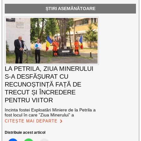
ȘTIRI ASEMĂNĂTOARE
LA PETRILA, ZIUA MINERULUI
S-A DESFĂȘURAT CU
RECUNOȘTINȚĂ FAȚĂ DE
TRECUT ȘI ÎNCREDERE
PENTRU VIITOR
Incinta fostei Exploatări Miniere de la Petrila a
fost locul în care ”Ziua Minerului” a
CITEȘTE MAI DEPARTE
Distribuie acest articol