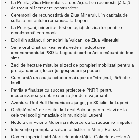
La Petrila, Ziua Minerului s-a desfășurat cu recunoștință față
de trecut și încredere pentru viitor
Ceremonii de recunoștință de Ziua Minerului, în capitala de
suflet a mineritului românesc, la Lupeni
La Petroșani, minerii au fost omagiați de ziua lor printr-o
emoționantă ceremonie
Eroii din adâncuri omagiați la Vulcan, de Ziua Minerului
Senatorul Cristian Resmeriță vede în adoptarea
amendamentului PSD la Legea decarbonării o măsură de bun
simț
Zeci de hectare mistuite și zeci de pompieri mobilizați pentru a
proteja oameni, locuințe, gospodării și păduri
Cum arată un spațiu exterior mai ușor de întreținut, fără efort
inutil
Petrila a finalizat cu succes proiectele PNRR pentru
modernizarea și dotarea unităților de învățământ
Aventura Red Bull Romaniacs ajunge, pe 30 iulie, la Lupeni
O săptămână de neuitat la Lacul Balaton pentru elevi de la
cele trei școli gimnaziale din municipiul Lupeni
Nedeia din Poiana Muierii și întoarcerea la rădăcinile timpului
Intervenție promptă a salvamontiștilor în Munții Retezat
Oameni speciali sărbătoriți de autorități la Gala de excelenţă