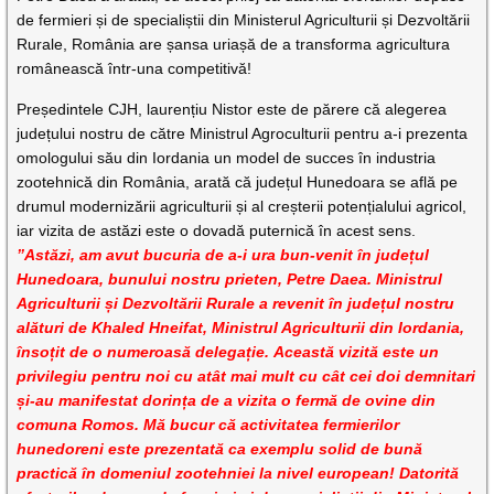
de fermieri și de specialiștii din Ministerul Agriculturii și Dezvoltării
Rurale, România are șansa uriașă de a transforma agricultura
românească într-una competitivă!
Președintele CJH, laurențiu Nistor este de părere că alegerea
județului nostru de către Ministrul Agroculturii pentru a-i prezenta
omologului său din Iordania un model de succes în industria
zootehnică din România, arată că județul Hunedoara se află pe
drumul modernizării agriculturii și al creșterii potențialului agricol,
iar vizita de astăzi este o dovadă puternică în acest sens.
”Astăzi, am avut bucuria de a-i ura bun-venit în județul
Hunedoara, bunului nostru prieten, Petre Daea. Ministrul
Agriculturii și Dezvoltării Rurale a revenit în județul nostru
alături de Khaled Hneifat, Ministrul Agriculturii din Iordania,
însoțit de o numeroasă delegație. Această vizită este un
privilegiu pentru noi cu atât mai mult cu cât cei doi demnitari
și-au manifestat dorința de a vizita o fermă de ovine din
comuna Romos. Mă bucur că activitatea fermierilor
hunedoreni este prezentată ca exemplu solid de bună
practică în domeniul zootehniei la nivel european! Datorită