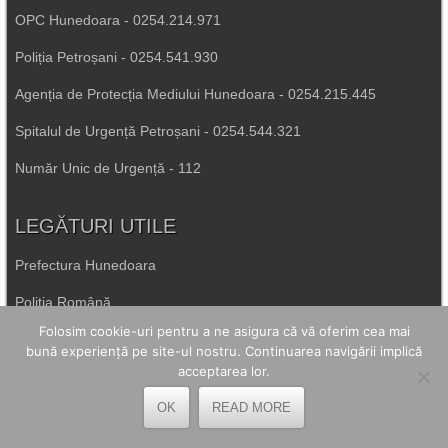
OPC Hunedoara - 0254.214.971
Poliția Petroșani - 0254.541.930
Agenția de Protecția Mediului Hunedoara - 0254.215.445
Spitalul de Urgență Petroșani - 0254.544.321
Număr Unic de Urgență - 112
LEGĂTURI UTILE
Prefectura Hunedoara
Poliția Română
Folosim cookie-uri pentru a ne asigura că vă oferim cea mai
Inspectoratul Școlar Hunedoara
bună experiență pe site-ul nostru. Continuarea navigării implică
acceptarea lor.
Consiliul Județean Hunedoara
OK
READ MORE
Primăria Petrila