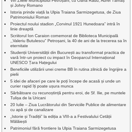
Vin Zilele Municipiului Petroșani, cu Oana Radu, Aurel Tămaș
și Johny Romano
Istoria prinde viață la Ulpia Traiana Sarmizegetusa, de Ziua
Patrimoniului Roman
Proiectul noului stadion „Corvinul 1921 Hunedoara” intră în
linie dreaptă
Scriitorul Ion Caraion comemorat de Biblioteca Municipală
,,Valeriu Butulescu” Petroșani, la 40 de ani de la trecerea sa în
eternitate
Studenții Universității din București au transformat practica de
vară într-un proiect cu impact în Geoparcul Internațional
UNESCO Țara Hațegului
Beneficiile utilizării unei creme BB în rutina zilnică de îngrijire a
pielii
5 idei de afaceri pe care le poți începe de acasă și unde un
curier rapid îți poate ușura munca
Sărbătoare cu recunoștință pentru eroi, de Sf. Ilie, pe muntele
Tulișa de la Uricani
20 Iulie – Ziua Lucrătorului din Serviciile Publice de alimentare
cu apă și de canalizare
„Istorie și Tradiții” la ediția a VIII-a a Festivalului Cetății
Mălăiești
Patrimoniul fără frontiere la Ulpia Traiana Sarmizegetusa