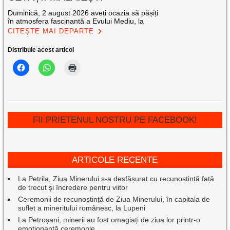
Duminică, 2 august 2026 aveți ocazia să pășiți
în atmosfera fascinantă a Evului Mediu, la
CITEȘTE MAI DEPARTE
Distribuie acest articol
FII PRIETENUL NOSTRU PE FACEBOOK!
ARTICOLE RECENTE
La Petrila, Ziua Minerului s-a desfășurat cu recunoștință față
de trecut și încredere pentru viitor
Ceremonii de recunoștință de Ziua Minerului, în capitala de
suflet a mineritului românesc, la Lupeni
La Petroșani, minerii au fost omagiați de ziua lor printr-o
emoționantă ceremonie