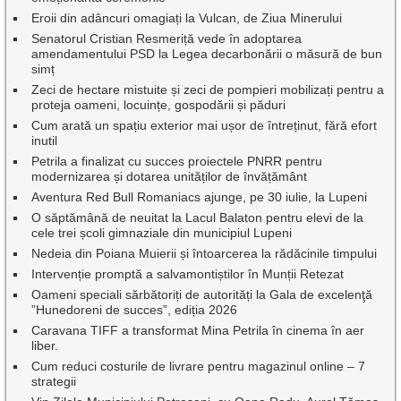
Eroii din adâncuri omagiați la Vulcan, de Ziua Minerului
Senatorul Cristian Resmeriță vede în adoptarea
amendamentului PSD la Legea decarbonării o măsură de bun
simț
Zeci de hectare mistuite și zeci de pompieri mobilizați pentru a
proteja oameni, locuințe, gospodării și păduri
Cum arată un spațiu exterior mai ușor de întreținut, fără efort
inutil
Petrila a finalizat cu succes proiectele PNRR pentru
modernizarea și dotarea unităților de învățământ
Aventura Red Bull Romaniacs ajunge, pe 30 iulie, la Lupeni
O săptămână de neuitat la Lacul Balaton pentru elevi de la
cele trei școli gimnaziale din municipiul Lupeni
Nedeia din Poiana Muierii și întoarcerea la rădăcinile timpului
Intervenție promptă a salvamontiștilor în Munții Retezat
Oameni speciali sărbătoriți de autorități la Gala de excelenţă
”Hunedoreni de succes”, ediția 2026
Caravana TIFF a transformat Mina Petrila în cinema în aer
liber.
Cum reduci costurile de livrare pentru magazinul online – 7
strategii