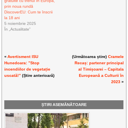
gratuite cu trenul în Europa,
prin noua rundă
DiscoverEU: Cum te înscrii
la 18 ani
5 noiembrie 2025
În „Actualitate”
«
Avertisment ISU
(Următoarea știre)
Cramele
Hunedoara: ”Stop
Recaș: partener principal
incendiilor de vegetație
al Timișoarei – Capitala
uscată!”
(Știre anterioară)
Europeană a Culturii în
2023
»
ȘTIRI ASEMĂNĂTOARE