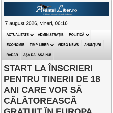
7 august 2026, vineri, 06:16
ACTUALITATE
ADMINISTRAȚIE
POLITICĂ
ECONOMIE
TIMP LIBER
VIDEO NEWS
ANUNȚURI
RADAR
AȘA DA! AȘA NU!
START LA ÎNSCRIERI
PENTRU TINERII DE 18
ANI CARE VOR SĂ
CĂLĂTOREASCĂ
GRATUIT ÎN EUROPA