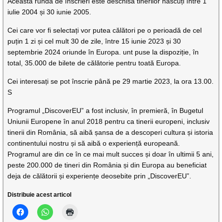
Această rundă de înscrieri este deschisă tinerilor născuți între 1
iulie 2004 și 30 iunie 2005.
Cei care vor fi selectați vor putea călători pe o perioadă de cel
puțin 1 zi și cel mult 30 de zile, între 15 iunie 2023 și 30
septembrie 2024 oriunde în Europa. unt puse la dispoziție, în
total, 35.000 de bilete de călătorie pentru toată Europa.
Cei interesați se pot înscrie până pe 29 martie 2023, la ora 13.00.
S
Programul „DiscoverEU” a fost inclusiv, în premieră, în Bugetul
Uniunii Europene în anul 2018 pentru ca tinerii europeni, inclusiv
tinerii din România, să aibă șansa de a descoperi cultura și istoria
continentului nostru și să aibă o experiență europeană.
Programul are din ce în ce mai mult succes și doar în ultimii 5 ani,
peste 200.000 de tineri din România și din Europa au beneficiat
deja de călătorii și experiențe deosebite prin „DiscoverEU”.
Distribuie acest articol