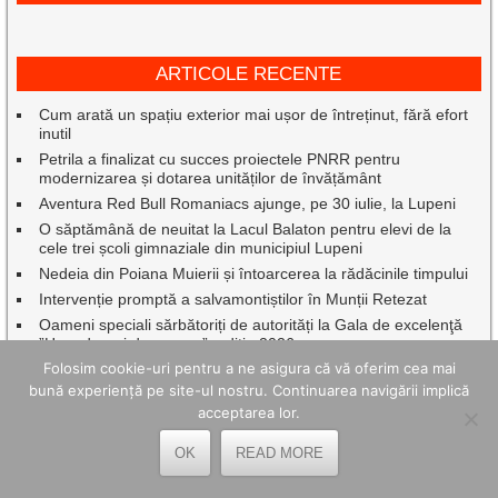
ARTICOLE RECENTE
Cum arată un spațiu exterior mai ușor de întreținut, fără efort
inutil
Petrila a finalizat cu succes proiectele PNRR pentru
modernizarea și dotarea unităților de învățământ
Aventura Red Bull Romaniacs ajunge, pe 30 iulie, la Lupeni
O săptămână de neuitat la Lacul Balaton pentru elevi de la
cele trei școli gimnaziale din municipiul Lupeni
Nedeia din Poiana Muierii și întoarcerea la rădăcinile timpului
Intervenție promptă a salvamontiștilor în Munții Retezat
Oameni speciali sărbătoriți de autorități la Gala de excelenţă
”Hunedoreni de succes”, ediția 2026
Folosim cookie-uri pentru a ne asigura că vă oferim cea mai
Caravana TIFF a transformat Mina Petrila în cinema în aer
liber.
bună experiență pe site-ul nostru. Continuarea navigării implică
acceptarea lor.
Cum reduci costurile de livrare pentru magazinul online – 7
strategii
OK
READ MORE
Vin Zilele Municipiului Petroșani, cu Oana Radu, Aurel Tămaș
și Johny Romano