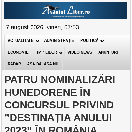
7 august 2026, vineri, 07:53
ACTUALITATE
ADMINISTRAȚIE
POLITICĂ
ECONOMIE
TIMP LIBER
VIDEO NEWS
ANUNȚURI
RADAR
AȘA DA! AȘA NU!
PATRU NOMINALIZĂRI
HUNEDORENE ÎN
CONCURSUL PRIVIND
”DESTINAȚIA ANULUI
2023” ÎN ROMÂNIA.