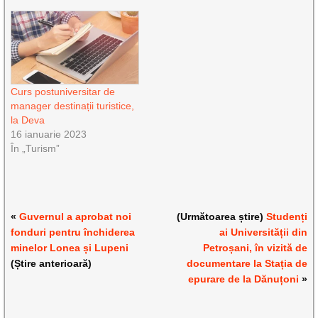
Curs postuniversitar de
manager destinații turistice,
la Deva
16 ianuarie 2023
În „Turism”
«
Guvernul a aprobat noi
(Următoarea știre)
Studenți
fonduri pentru închiderea
ai Universității din
minelor Lonea și Lupeni
Petroșani, în vizită de
(Știre anterioară)
documentare la Stația de
epurare de la Dănuțoni
»