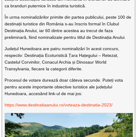
ca branduri puternice în industria turistică.
În urma nominalizărilor primite din partea publicului, peste 100 de
destinații turistice din România s-au înscris formal în Clubul
Destinația Anului, iar 60 dintre acestea au trecut de faza
preliminară, fiind nominalizate pentru titlul de Destinația Anului.
Județul Hunedoara are patru nominalizări în acest concurs,
respectiv: Destinația Ecoturistică Țara Hațegului – Retezat,
Castelul Corvinilor, Conacul Archia și Dinosaur World
Transylvania, fiecare la categorii diferite.
Procesul de votare durează doar câteva secunde. Puteți vota
pentru aceste importante obiective turistice ale județului
Hunedoara, accesând link-ul de mai jos:
https://www.destinatiaanului.ro/voteaza-destinatia-2023/