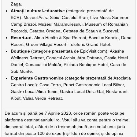
Zaga.
Atracții cultural-educative
(categorie prezentată de
BCR): Muzeul Astra Sibiu, Castelul Bran, Live Music Summer
Camp Brezoi, Muzeul Maramureșului, Museum of Romanian
Records, Cetatea Oradea, Cetatea de Scaun a Sucevei.
Resort-uri:
Alma Health & Spa Retreat, Bacolux Koralio, Dana
Resort, Green Village Resort, Teleferic Grand Hotel.
Boutique
(categorie prezentată de EpicVisit.com): Akasha
Wellness Retreat, Conacul Archia, Atra Doftana, Castle Hotel
Daniel, Conacul lui Maldăr, Pleiada Boutique Hotel, Casa de
Sub Munte.
Experiențe Gastronomice
(categorie prezentată de Asociația
Gastro Local): Casa Terra, Punct Gastronomic Local Bilbor,
Gastro Local Alina Tonie, Gastro Local Delia Gal, Restaurant
Kibuț, Valea Verde Retreat.
De acum și până pe 7 Aprilie 2023, orice român poate vota pe
platforma destinatiaanului.ro. Votul său va conta pentru o treime
din scorul total, alături de o treime obținută prin votul unui juriu
format din peste 100 de experți și lideri de opinie, și de opinia