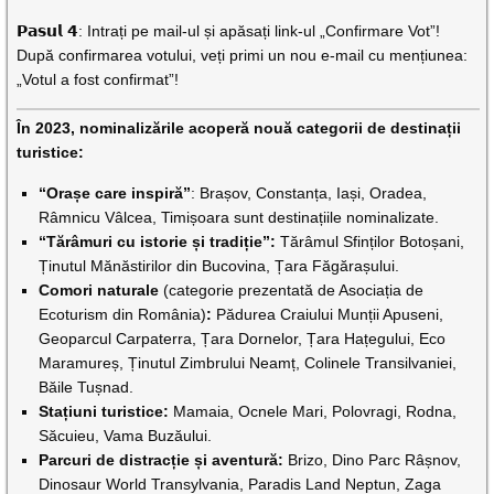
𝗣𝗮𝘀𝘂𝗹 𝟰: Intrați pe mail-ul și apăsați link-ul „Confirmare Vot”!
După confirmarea votului, veți primi un nou e-mail cu mențiunea:
„Votul a fost confirmat”!
În 2023, nominalizările acoperă nouă categorii de destinații
turistice:
“Orașe care inspiră”
: Brașov, Constanța, Iași, Oradea,
Râmnicu Vâlcea, Timișoara sunt destinațiile nominalizate.
“Tărâmuri cu istorie și tradiție”:
Tărâmul Sfinților Botoșani,
Ținutul Mănăstirilor din Bucovina, Țara Făgărașului.
Comori naturale
(categorie prezentată de Asociația de
Ecoturism din România)
:
Pădurea Craiului Munții Apuseni,
Geoparcul Carpaterra, Țara Dornelor, Țara Hațegului, Eco
Maramureș, Ținutul Zimbrului Neamț, Colinele Transilvaniei,
Băile Tușnad.
Stațiuni turistice:
Mamaia, Ocnele Mari, Polovragi, Rodna,
Săcuieu, Vama Buzăului.
Parcuri de distracție și aventură:
Brizo, Dino Parc Râșnov,
Dinosaur World Transylvania, Paradis Land Neptun, Zaga