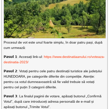
Procesul de vot este unul foarte simplu, în doar patru pași, după
cum urmează:
𝗣𝗮𝘀𝘂𝗹 𝟭: Accesați link-ul:
https://www.destinatiaanului.ro/voteaza-
destinatia-2023/
𝗣𝗮𝘀𝘂𝗹 𝟮: Votați pentru cele patru destinații turistice ale județului
HUNEDOARA, pe categoriile diferite din competiție. Atenție:
pentru ca votul dumneavoastră să fie valid trebuie să votați
pentru cel puțin 3 categorii diferite.
𝗣𝗮𝘀𝘂𝗹 𝟯: La finalul paginii de votare, apăsați butonul „Confirmă
Votul”, după care introduceți adresa personală de e-mail și
apăsați butonul „Trimite Votul”.