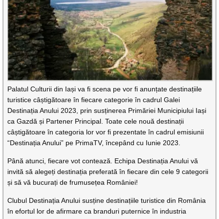
Palatul Culturii din Iași va fi scena pe vor fi anunțate destinațiile
turistice câștigătoare în fiecare categorie în cadrul Galei
Destinația Anului 2023, prin susținerea Primăriei Municipiului Iași
ca Gazdă și Partener Principal. Toate cele nouă destinații
câștigătoare în categoria lor vor fi prezentate în cadrul emisiunii
“Destinația Anului” pe PrimaTV, începând cu Iunie 2023.
Până atunci, fiecare vot contează. Echipa Destinația Anului vă
invită să alegeți destinația preferată în fiecare din cele 9 categorii
și să vă bucurați de frumusețea României!
Clubul Destinația Anului susține destinațiile turistice din România
în efortul lor de afirmare ca branduri puternice în industria