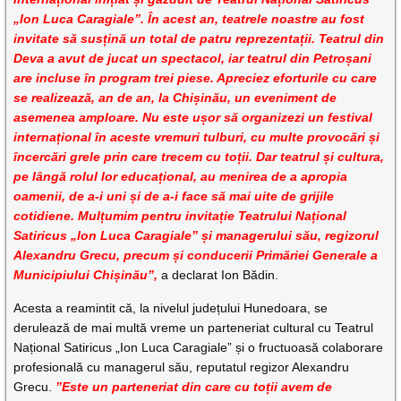
„Ion Luca Caragiale”. În acest an, teatrele noastre au fost
invitate să susțină un total de patru reprezentații. Teatrul din
Deva a avut de jucat un spectacol, iar teatrul din Petroșani
are incluse în program trei piese. Apreciez eforturile cu care
se realizează, an de an, la Chișinău, un eveniment de
asemenea amploare. Nu este ușor să organizezi un festival
internațional în aceste vremuri tulburi, cu multe provocări și
încercări grele prin care trecem cu toții. Dar teatrul și cultura,
pe lângă rolul lor educațional, au menirea de a apropia
oamenii, de a-i uni și de a-i face să mai uite de grijile
cotidiene. Mulțumim pentru invitație Teatrului Național
Satiricus „Ion Luca Caragiale” și managerului său, regizorul
Alexandru Grecu, precum și conducerii Primăriei Generale a
Municipiului Chișinău”,
a declarat Ion Bădin.
Acesta a reamintit că, la nivelul județului Hunedoara, se
derulează de mai multă vreme un parteneriat cultural cu Teatrul
Național Satiricus „Ion Luca Caragiale” și o fructuoasă colaborare
profesională cu managerul său, reputatul regizor Alexandru
Grecu.
”Este un parteneriat din care cu toții avem de