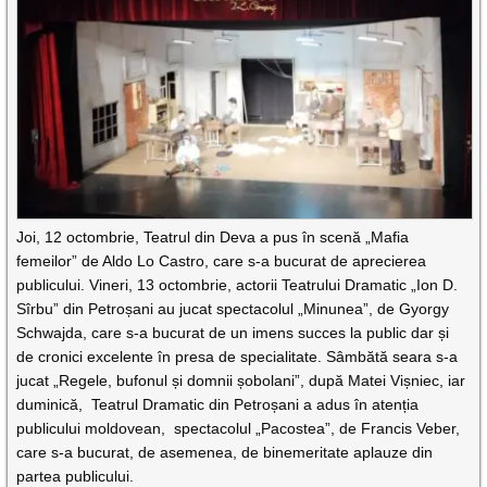
Joi, 12 octombrie, Teatrul din Deva a pus în scenă „Mafia
femeilor” de Aldo Lo Castro, care s-a bucurat de aprecierea
publicului. Vineri, 13 octombrie, actorii Teatrului Dramatic „Ion D.
Sîrbu” din Petroșani au jucat spectacolul „Minunea”, de Gyorgy
Schwajda, care s-a bucurat de un imens succes la public dar și
de cronici excelente în presa de specialitate. Sâmbătă seara s-a
jucat „Regele, bufonul și domnii șobolani”, după Matei Vișniec, iar
duminică, Teatrul Dramatic din Petroșani a adus în atenția
publicului moldovean, spectacolul „Pacostea”, de Francis Veber,
care s-a bucurat, de asemenea, de binemeritate aplauze din
partea publicului.