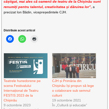
câștigat, mai ales că oamenii de teatru de la Chișinău sunt
renumiți pentru talentul, creativitatea și dăruirea lor”
,
a
precizat Ion Bădin, vicepreședintele CJH.
Distribuie acest articol
Teatrele hunedorene pe
CJH și Primăria din
scena Festivalului
Chișinău își propun să lege
Internațional de Teatru
o colaborare sub semnul
FESTIS 2023 de la
culturii
Chișinău
19 octombrie 2021
9 octombrie 2023
În „Cultură și educație”