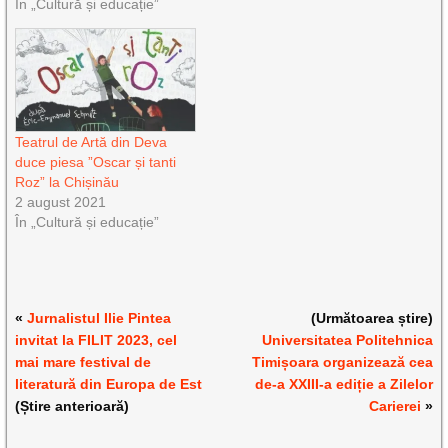
În „Cultură și educație”
Teatrul de Artă din Deva
duce piesa ”Oscar și tanti
Roz” la Chișinău
2 august 2021
În „Cultură și educație”
«
Jurnalistul Ilie Pintea
(Următoarea știre)
invitat la FILIT 2023, cel
Universitatea Politehnica
mai mare festival de
Timișoara organizează cea
literatură din Europa de Est
de-a XXIII-a ediție a Zilelor
(Știre anterioară)
Carierei
»