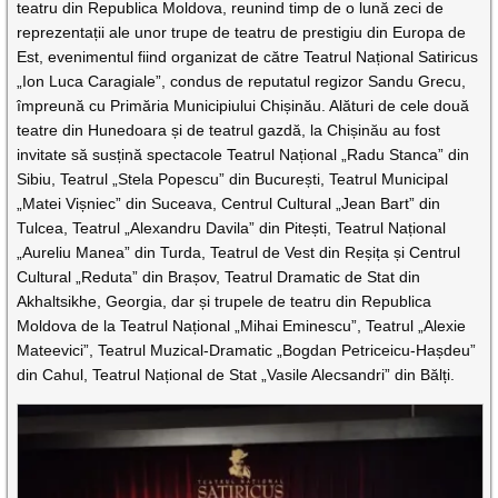
teatru din Republica Moldova, reunind timp de o lună zeci de
reprezentații ale unor trupe de teatru de prestigiu din Europa de
Est, evenimentul fiind organizat de către Teatrul Național Satiricus
„Ion Luca Caragiale”, condus de reputatul regizor Sandu Grecu,
împreună cu Primăria Municipiului Chișinău. Alături de cele două
teatre din Hunedoara și de teatrul gazdă, la Chișinău au fost
invitate să susțină spectacole Teatrul Național „Radu Stanca” din
Sibiu, Teatrul „Stela Popescu” din București, Teatrul Municipal
„Matei Vișniec” din Suceava, Centrul Cultural „Jean Bart” din
Tulcea, Teatrul „Alexandru Davila” din Pitești, Teatrul Național
„Aureliu Manea” din Turda, Teatrul de Vest din Reșița și Centrul
Cultural „Reduta” din Brașov, Teatrul Dramatic de Stat din
Akhaltsikhe, Georgia, dar și trupele de teatru din Republica
Moldova de la Teatrul Național „Mihai Eminescu”, Teatrul „Alexie
Mateevici”, Teatrul Muzical-Dramatic „Bogdan Petriceicu-Hașdeu”
din Cahul, Teatrul Național de Stat „Vasile Alecsandri” din Bălți.