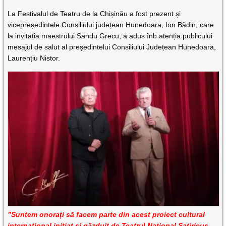
La Festivalul de Teatru de la Chișinău a fost prezent și
vicepreședintele Consiliului județean Hunedoara, Ion Bădin, care
la invitația maestrului Sandu Grecu, a adus înb atenția publicului
mesajul de salut al președintelui Consiliului Județean Hunedoara,
Laurențiu Nistor.
”Suntem onorați să facem parte din acest proiect cultural
internațional inițiat și găzduit de Teatrul Național Satiricus