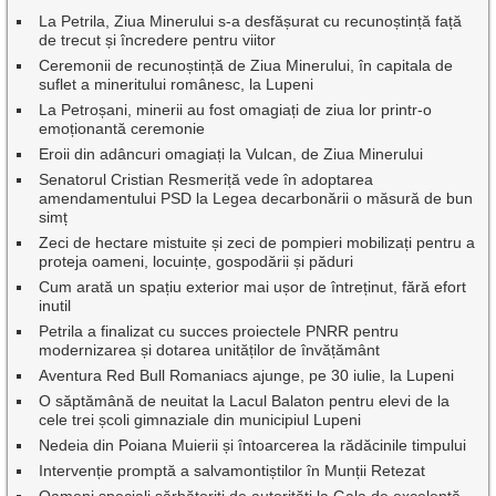
La Petrila, Ziua Minerului s-a desfășurat cu recunoștință față
de trecut și încredere pentru viitor
Ceremonii de recunoștință de Ziua Minerului, în capitala de
suflet a mineritului românesc, la Lupeni
La Petroșani, minerii au fost omagiați de ziua lor printr-o
emoționantă ceremonie
Eroii din adâncuri omagiați la Vulcan, de Ziua Minerului
Senatorul Cristian Resmeriță vede în adoptarea
amendamentului PSD la Legea decarbonării o măsură de bun
simț
Zeci de hectare mistuite și zeci de pompieri mobilizați pentru a
proteja oameni, locuințe, gospodării și păduri
Cum arată un spațiu exterior mai ușor de întreținut, fără efort
inutil
Petrila a finalizat cu succes proiectele PNRR pentru
modernizarea și dotarea unităților de învățământ
Aventura Red Bull Romaniacs ajunge, pe 30 iulie, la Lupeni
O săptămână de neuitat la Lacul Balaton pentru elevi de la
cele trei școli gimnaziale din municipiul Lupeni
Nedeia din Poiana Muierii și întoarcerea la rădăcinile timpului
Intervenție promptă a salvamontiștilor în Munții Retezat