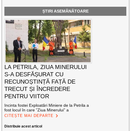
ȘTIRI ASEMĂNĂTOARE
LA PETRILA, ZIUA MINERULUI
S-A DESFĂȘURAT CU
RECUNOȘTINȚĂ FAȚĂ DE
TRECUT ȘI ÎNCREDERE
PENTRU VIITOR
Incinta fostei Exploatări Miniere de la Petrila a
fost locul în care ”Ziua Minerului” a
CITEȘTE MAI DEPARTE
Distribuie acest articol