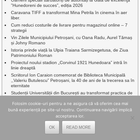
Oameni speciali sărbătoriți de autorități la Gala de excelenţă
”Hunedoreni de succes”, ediția 2026
Caravana TIFF a transformat Mina Petrila în cinema în aer
liber.
Cum reduci costurile de livrare pentru magazinul online – 7
strategii
Vin Zilele Municipiului Petroșani, cu Oana Radu, Aurel Tămaș
și Johny Romano
Istoria prinde viață la Ulpia Traiana Sarmizegetusa, de Ziua
Patrimoniului Roman
Proiectul noului stadion „Corvinul 1921 Hunedoara” intră în
linie dreaptă
Scriitorul Ion Caraion comemorat de Biblioteca Municipală
,,Valeriu Butulescu” Petroșani, la 40 de ani de la trecerea sa în
eternitate
Studenții Universității din București au transformat practica de
vară într-un proiect cu impact în Geoparcul Internațional
Folosim cookie-uri pentru a ne asigura că vă oferim cea mai
UNESCO Țara Hațegului
bună experiență pe site-ul nostru. Continuarea navigării implică
Beneficiile utilizării unei creme BB în rutina zilnică de îngrijire a
acceptarea lor.
pielii
5 idei de afaceri pe care le poți începe de acasă și unde un
OK
READ MORE
curier rapid îți poate ușura munca
Sărbătoare cu recunoștință pentru eroi, de Sf. Ilie, pe muntele