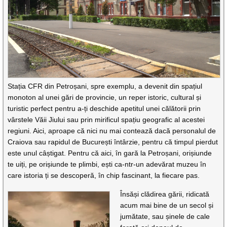
Stația CFR din Petroșani, spre exemplu, a devenit din spațiul
monoton al unei gări de provincie, un reper istoric, cultural și
turistic perfect pentru a-ți deschide apetitul unei călătorii prin
vârstele Văii Jiului sau prin mirificul spațiu geografic al acestei
regiuni. Aici, aproape că nici nu mai contează dacă personalul de
Craiova sau rapidul de București întârzie, pentru că timpul pierdut
este unul câștigat. Pentru că aici, în gară la Petroșani, orișiunde
te uiți, pe orișiunde te plimbi, ești ca-ntr-un adevărat muzeu în
care istoria ți se descoperă, în chip fascinant, la fiecare pas.
Însăși clădirea gării, ridicată
acum mai bine de un secol și
jumătate, sau șinele de cale