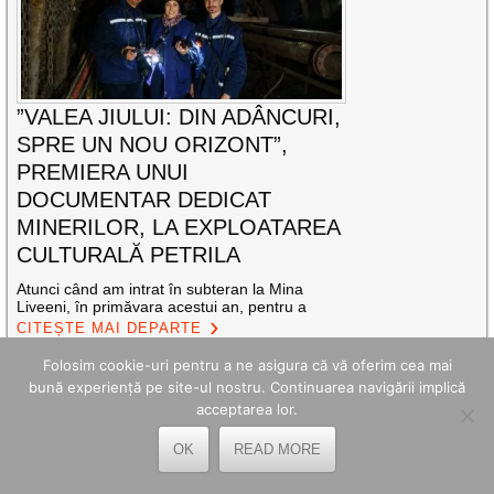
”VALEA JIULUI: DIN ADÂNCURI,
SPRE UN NOU ORIZONT”,
PREMIERA UNUI
DOCUMENTAR DEDICAT
MINERILOR, LA EXPLOATAREA
CULTURALĂ PETRILA
Atunci când am intrat în subteran la Mina
Liveeni, în primăvara acestui an, pentru a
CITEȘTE MAI DEPARTE
Folosim cookie-uri pentru a ne asigura că vă oferim cea mai
Distribuie acest articol
bună experiență pe site-ul nostru. Continuarea navigării implică
acceptarea lor.
OK
READ MORE