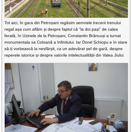
Tot aici, în gara din Petroșani regăsim semnele trecerii trenului
regal așa cum aflăm și despre faptul că ”la doi pași” de calea
ferată, în Uzinele de la Petroșani, Constantin Brâncuși a turnat
monumentala sa Coloană a Infinitului. Iar Dorel Șchiopu e în stare
să-ți vorbească la nesfârșit, ca un adevărat șef de gară, despre
reperele istorice și despre valorile intelectualității din Valea Jiului.