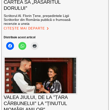
CARTEA SA „RĂSĂRITUL
DORULUI”
Scriitorul Al. Florin Țene, președintele Ligii
Scriitorilor din România publică o frumoasă
recenzie a uneia
CITEȘTE MAI DEPARTE
Distribuie acest articol
VALEA JIULUI, DE LA ”ȚARA
CĂRBUNELUI” LA ”ȚINUTUL
MOMÂRLANILOR”