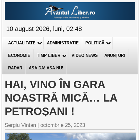
10 august 2026, luni, 02:48
ACTUALITATE
ADMINISTRAȚIE
POLITICĂ
ECONOMIE
TIMP LIBER
VIDEO NEWS
ANUNȚURI
RADAR
AȘA DA! AȘA NU!
HAI, VINO ÎN GARA
NOASTRĂ MICĂ… LA
PETROȘANI !
Sergiu Vintan |
octombrie 25, 2023