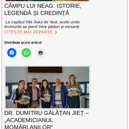
CÂMPU LUI NEAG: ISTORIE,
LEGENDĂ ȘI CREDINȚĂ
La capătul Văii Jiului de Vest, acolo unde
drumurile se pierd între păduri și versanți
CITEȘTE MAI DEPARTE
Distribuie acest articol
DR. DUMITRU GĂLĂȚAN JIEȚ –
„ACADEMICIANUL
MOMÂRLANILOR”