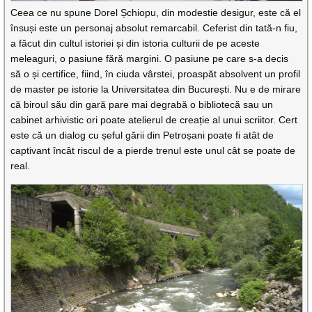
Ceea ce nu spune Dorel Șchiopu, din modestie desigur, este că el
însuși este un personaj absolut remarcabil. Ceferist din tată-n fiu,
a făcut din cultul istoriei și din istoria culturii de pe aceste
meleaguri, o pasiune fără margini. O pasiune pe care s-a decis
să o și certifice, fiind, în ciuda vârstei, proaspăt absolvent un profil
de master pe istorie la Universitatea din București. Nu e de mirare
că biroul său din gară pare mai degrabă o bibliotecă sau un
cabinet arhivistic ori poate atelierul de creație al unui scriitor. Cert
este că un dialog cu șeful gării din Petroșani poate fi atât de
captivant încât riscul de a pierde trenul este unul cât se poate de
real.