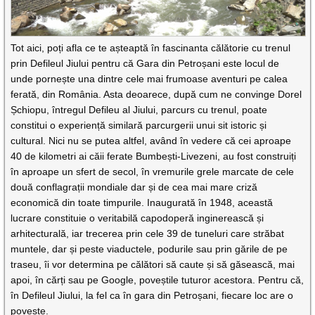
Tot aici, poți afla ce te așteaptă în fascinanta călătorie cu trenul
prin Defileul Jiului pentru că Gara din Petroșani este locul de
unde pornește una dintre cele mai frumoase aventuri pe calea
ferată, din România. Asta deoarece, după cum ne convinge Dorel
Șchiopu, întregul Defileu al Jiului, parcurs cu trenul, poate
constitui o experiență similară parcurgerii unui sit istoric și
cultural. Nici nu se putea altfel, având în vedere că cei aproape
40 de kilometri ai căii ferate Bumbești-Livezeni, au fost construiți
în aproape un sfert de secol, în vremurile grele marcate de cele
două conflagrații mondiale dar și de cea mai mare criză
economică din toate timpurile. Inaugurată în 1948, această
lucrare constituie o veritabilă capodoperă inginerească și
arhitecturală, iar trecerea prin cele 39 de tuneluri care străbat
muntele, dar și peste viaductele, podurile sau prin gările de pe
traseu, îi vor determina pe călători să caute și să găsească, mai
apoi, în cărți sau pe Google, poveștile tuturor acestora. Pentru că,
în Defileul Jiului, la fel ca în gara din Petroșani, fiecare loc are o
poveste.