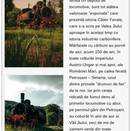
ferată ori depoul de
locomotive, sunt tot atâtea
valoroase ”exponate” care
prezintă istoria Căilor Ferate,
care s-a scris pe Valea Jiului
aproape în același timp cu
istoria industriei carbonifere.
Mărfarele cu cărbuni au pornit
de aici, acum 150 de ani, în
toate colțurile Imperiului
Austro-Ungar și mai apoi, ale
României Mari, pe calea ferată
Petroșani – Simeria, unul
dintre primele ”drumuri de fier”
de la noi. Iar prin ceața
ridicată de fumul dens al
primelor locomotive cu abur,
pe peronul gării din Petroșani,
au coborât în anii de aur ai
Văii Jiului, zeci de mii de
oameni veniți din toate