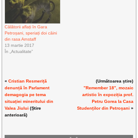
Călătorii aflați în Gara
Petroșani, speriați doi câini
din rasa Amstaff
13 martie 2017
În „Actualitate”
«
Cristian Resmeriță
(Următoarea știre)
denunță în Parlament
”Remember 18”, mozaic
demagogia pe tema
artistic în expoziția prof.
situației mineritului din
Petru Gorea la Casa
Valea Jiului
(Știre
Studenților din Petroșani
»
anterioară)