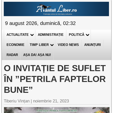
9 august 2026, duminică, 02:32
ACTUALITATE
ADMINISTRAȚIE
POLITICĂ
ECONOMIE
TIMP LIBER
VIDEO NEWS
ANUNȚURI
RADAR
AȘA DA! AȘA NU!
O INVITAȚIE DE SUFLET
ÎN ”PETRILA FAPTELOR
BUNE”
Tiberiu Vințan |
noiembrie 21, 2023