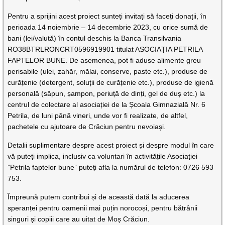
Pentru a sprijini acest proiect sunteți invitați să faceți donații, în
perioada 14 noiembrie – 14 decembrie 2023, cu orice sumă de
bani (lei/valută) în contul deschis la Banca Transilvania
RO38BTRLRONCRT0596919901 titulat ASOCIAȚIA PETRILA
FAPTELOR BUNE. De asemenea, pot fi aduse alimente greu
perisabile (ulei, zahăr, mălai, conserve, paste etc.), produse de
curățenie (detergent, soluții de curățenie etc.), produse de igienă
personală (săpun, șampon, periuță de dinți, gel de duș etc.) la
centrul de colectare al asociației de la Școala Gimnazială Nr. 6
Petrila, de luni până vineri, unde vor fi realizate, de altfel,
pachetele cu ajutoare de Crăciun pentru nevoiași.
Detalii suplimentare despre acest proiect și despre modul în care
vă puteți implica, inclusiv ca voluntari în activitățile Asociației
”Petrila faptelor bune” puteți afla la numărul de telefon: 0726 593
753.
Împreună putem contribui și de această dată la aducerea
speranței pentru oamenii mai puțin norocoși, pentru bătrânii
singuri și copiii care au uitat de Moș Crăciun.