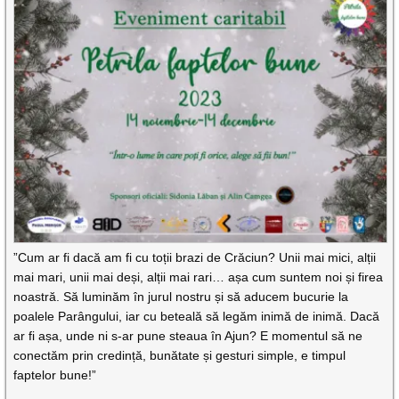
”Cum ar fi dacă am fi cu toții brazi de Crăciun? Unii mai mici, alții
mai mari, unii mai deși, alții mai rari… așa cum suntem noi și firea
noastră. Să luminăm în jurul nostru și să aducem bucurie la
poalele Parângului, iar cu beteală să legăm inimă de inimă. Dacă
ar fi așa, unde ni s-ar pune steaua în Ajun? E momentul să ne
conectăm prin credință, bunătate și gesturi simple, e timpul
faptelor bune!”