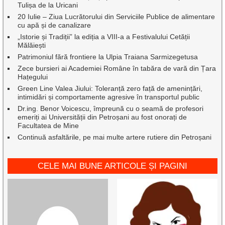
Tulișa de la Uricani
20 Iulie – Ziua Lucrătorului din Serviciile Publice de alimentare
cu apă și de canalizare
„Istorie și Tradiții” la ediția a VIII-a a Festivalului Cetății
Mălăiești
Patrimoniul fără frontiere la Ulpia Traiana Sarmizegetusa
Zece bursieri ai Academiei Române în tabăra de vară din Țara
Hațegului
Green Line Valea Jiului: Toleranță zero față de amenințări,
intimidări și comportamente agresive în transportul public
Dr.ing. Benor Voicescu, împreună cu o seamă de profesori
emeriți ai Universității din Petroșani au fost onorați de
Facultatea de Mine
Continuă asfaltările, pe mai multe artere rutiere din Petroșani
CELE MAI BUNE ARTICOLE ȘI PAGINI