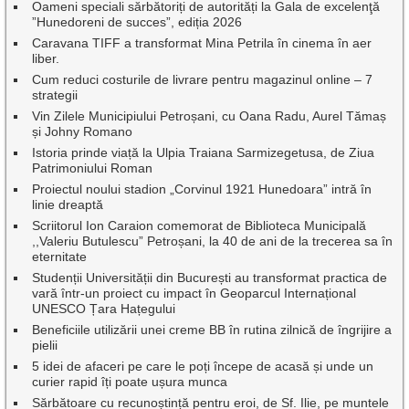
Oameni speciali sărbătoriți de autorități la Gala de excelenţă
”Hunedoreni de succes”, ediția 2026
Caravana TIFF a transformat Mina Petrila în cinema în aer
liber.
Cum reduci costurile de livrare pentru magazinul online – 7
strategii
Vin Zilele Municipiului Petroșani, cu Oana Radu, Aurel Tămaș
și Johny Romano
Istoria prinde viață la Ulpia Traiana Sarmizegetusa, de Ziua
Patrimoniului Roman
Proiectul noului stadion „Corvinul 1921 Hunedoara” intră în
linie dreaptă
Scriitorul Ion Caraion comemorat de Biblioteca Municipală
,,Valeriu Butulescu” Petroșani, la 40 de ani de la trecerea sa în
eternitate
Studenții Universității din București au transformat practica de
vară într-un proiect cu impact în Geoparcul Internațional
UNESCO Țara Hațegului
Beneficiile utilizării unei creme BB în rutina zilnică de îngrijire a
pielii
5 idei de afaceri pe care le poți începe de acasă și unde un
curier rapid îți poate ușura munca
Sărbătoare cu recunoștință pentru eroi, de Sf. Ilie, pe muntele