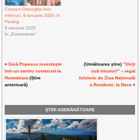
Concert Gheorghe Iovu
miercuri, 8 ianuarie 2020, în
Parâng
8 ianuarie 2020
În „Evenimente”
«
Gică Popescu investeşte
(Următoarea știre)
”Uniți
într-un centru comercial la
sub tricolor!” – regal
Hunedoara
(Știre
folcloric de Ziua Națională
anterioară)
a României, la Deva
»
ȘTIRI ASEMĂNĂTOARE