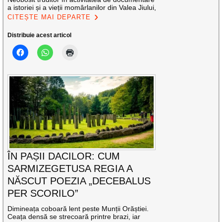
a istoriei și a vieții momârlanilor din Valea Jiului,
CITEȘTE MAI DEPARTE
Distribuie acest articol
ÎN PAȘII DACILOR: CUM
SARMIZEGETUSA REGIA A
NĂSCUT POEZIA „DECEBALUS
PER SCORILO”
Dimineața coboară lent peste Munții Orăștiei.
Ceața densă se strecoară printre brazi, iar