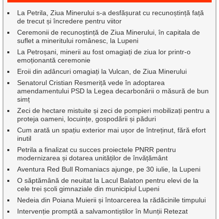
La Petrila, Ziua Minerului s-a desfășurat cu recunoștință față
de trecut și încredere pentru viitor
Ceremonii de recunoștință de Ziua Minerului, în capitala de
suflet a mineritului românesc, la Lupeni
La Petroșani, minerii au fost omagiați de ziua lor printr-o
emoționantă ceremonie
Eroii din adâncuri omagiați la Vulcan, de Ziua Minerului
Senatorul Cristian Resmeriță vede în adoptarea
amendamentului PSD la Legea decarbonării o măsură de bun
simț
Zeci de hectare mistuite și zeci de pompieri mobilizați pentru a
proteja oameni, locuințe, gospodării și păduri
Cum arată un spațiu exterior mai ușor de întreținut, fără efort
inutil
Petrila a finalizat cu succes proiectele PNRR pentru
modernizarea și dotarea unităților de învățământ
Aventura Red Bull Romaniacs ajunge, pe 30 iulie, la Lupeni
O săptămână de neuitat la Lacul Balaton pentru elevi de la
cele trei școli gimnaziale din municipiul Lupeni
Nedeia din Poiana Muierii și întoarcerea la rădăcinile timpului
Intervenție promptă a salvamontiștilor în Munții Retezat