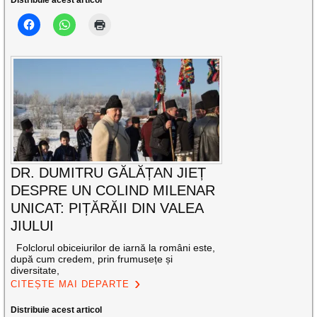
DR. DUMITRU GĂLĂȚAN JIEȚ
DESPRE UN COLIND MILENAR
UNICAT: PIȚĂRĂII DIN VALEA
JIULUI
Folclorul obiceiurilor de iarnă la români este,
după cum credem, prin frumusețe și
diversitate,
CITEȘTE MAI DEPARTE
Distribuie acest articol