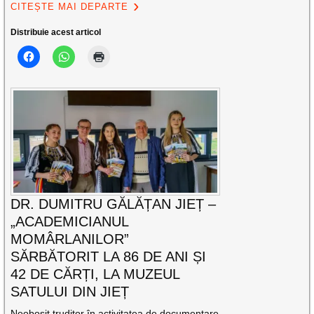
CITEȘTE MAI DEPARTE
Distribuie acest articol
DR. DUMITRU GĂLĂȚAN JIEȚ –
„ACADEMICIANUL
MOMÂRLANILOR”
SĂRBĂTORIT LA 86 DE ANI ȘI
42 DE CĂRȚI, LA MUZEUL
SATULUI DIN JIEȚ
Neobosit truditor în activitatea de documentare