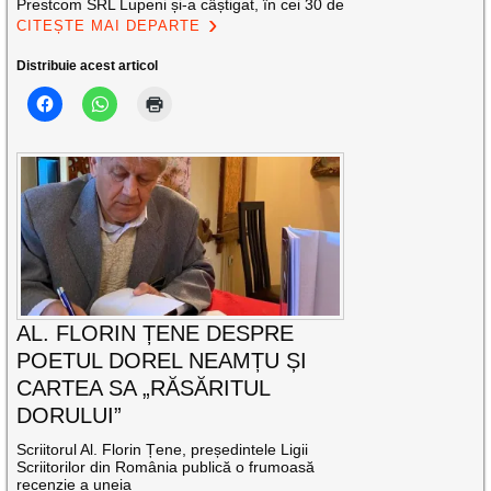
Prestcom SRL Lupeni și-a câștigat, în cei 30 de
CITEȘTE MAI DEPARTE
Distribuie acest articol
AL. FLORIN ȚENE DESPRE
POETUL DOREL NEAMȚU ȘI
CARTEA SA „RĂSĂRITUL
DORULUI”
Scriitorul Al. Florin Țene, președintele Ligii
Scriitorilor din România publică o frumoasă
recenzie a uneia