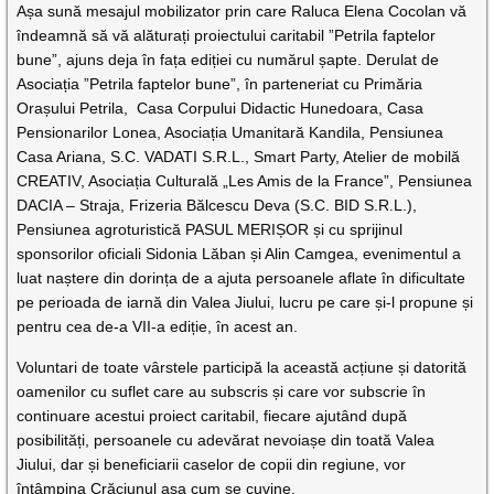
Așa sună mesajul mobilizator prin care Raluca Elena Cocolan vă
îndeamnă să vă alăturați proiectului caritabil ”Petrila faptelor
bune”, ajuns deja în fața ediției cu numărul șapte. Derulat de
Asociația ”Petrila faptelor bune”, în parteneriat cu Primăria
Orașului Petrila, Casa Corpului Didactic Hunedoara, Casa
Pensionarilor Lonea, Asociația Umanitară Kandila, Pensiunea
Casa Ariana, S.C. VADATI S.R.L., Smart Party, Atelier de mobilă
CREATIV, Asociația Culturală „Les Amis de la France”, Pensiunea
DACIA – Straja, Frizeria Bălcescu Deva (S.C. BID S.R.L.),
Pensiunea agroturistică PASUL MERIȘOR și cu sprijinul
sponsorilor oficiali Sidonia Lăban și Alin Camgea, evenimentul a
luat naștere din dorința de a ajuta persoanele aflate în dificultate
pe perioada de iarnă din Valea Jiului, lucru pe care și-l propune și
pentru cea de-a VII-a ediție, în acest an.
Voluntari de toate vârstele participă la această acțiune și datorită
oamenilor cu suflet care au subscris și care vor subscrie în
continuare acestui proiect caritabil, fiecare ajutând după
posibilități, persoanele cu adevărat nevoiașe din toată Valea
Jiului, dar și beneficiarii caselor de copii din regiune, vor
întâmpina Crăciunul așa cum se cuvine.