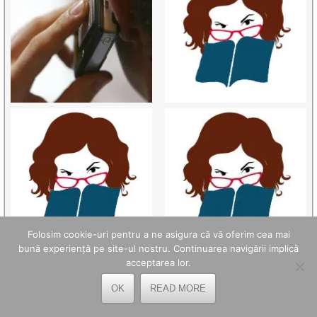
Folosim cookie-uri pentru a ne asigura că vă oferim cea mai
bună experiență pe site-ul nostru. Continuarea navigării implică
acceptarea lor.
OK
READ MORE