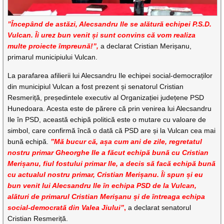
”Începând de astăzi, Alecsandru Ile se alătură echipei P.S.D.
Vulcan. Îi urez bun venit și sunt convins că vom realiza
multe proiecte împreună!”,
a declarat Cristian Merișanu,
primarul municipiului Vulcan.
La parafarea afilierii lui Alecsandru Ile echipei social-democraților
din municipiul Vulcan a fost prezent și senatorul Cristian
Resmeriță, președintele executiv al Organizației județene PSD
Hunedoara. Acesta este de părere că prin venirea lui Alecsandru
Ile în PSD, această echipă politică este o mutare cu valoare de
simbol, care confirmă încă o dată că PSD are și la Vulcan cea mai
bună echipă.
”Mă bucur că, așa cum ani de zile, regretatul
nostru primar Gheorghe Ile a făcut echipă bună cu Cristian
Merișanu, fiul fostului primar Ile, a decis să facă echipă bună
cu actualul nostru primar, Cristian Merișanu. Îi spun și eu
bun venit lui Alecsandru Ile în echipa PSD de la Vulcan,
alături de primarul Cristian Merișanu și de întreaga echipa
social-democrată din Valea Jiului”
,
a declarat senatorul
Cristian Resmeriță.