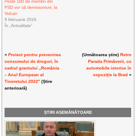
Peste 100 de membri din
PSD vor să demisioneze, la
Vulcan
9 februarie 2016
În „Actualitate”
«
Proiect pentru prevenirea
(Următoarea știre)
Retro
consumului de droguri, în
Parada Primăverii, cu
cadrul grantului „România
automobile istorice în
– Anul European al
expoziție la Brad
»
Tineretului 2022″
(Știre
anterioară)
ȘTIRI ASEMĂNĂTOARE