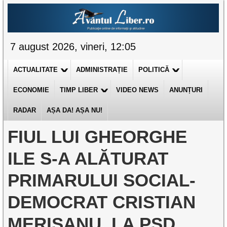
7 august 2026, vineri, 12:05
ACTUALITATE
ADMINISTRAȚIE
POLITICĂ
ECONOMIE
TIMP LIBER
VIDEO NEWS
ANUNȚURI
RADAR
AȘA DA! AȘA NU!
FIUL LUI GHEORGHE
ILE S-A ALĂTURAT
PRIMARULUI SOCIAL-
DEMOCRAT CRISTIAN
MERIȘANU, LA PSD