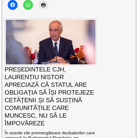
PREȘEDINTELE CJH,
LAURENȚIU NISTOR
APRECIAZĂ CĂ STATUL ARE
OBLIGAȚIA SĂ ÎȘI PROTEJEZE
CETĂȚENII ȘI SĂ SUSȚINĂ
COMUNITĂȚILE CARE
MUNCESC, NU SĂ LE
ÎMPOVĂREZE
În aceste zile premergătoare dezbaterilor care
urmează în Parlamentul României, pe