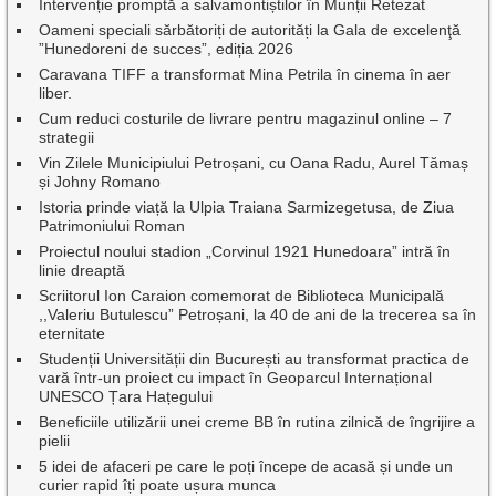
Intervenție promptă a salvamontiștilor în Munții Retezat
Oameni speciali sărbătoriți de autorități la Gala de excelenţă
”Hunedoreni de succes”, ediția 2026
Caravana TIFF a transformat Mina Petrila în cinema în aer
liber.
Cum reduci costurile de livrare pentru magazinul online – 7
strategii
Vin Zilele Municipiului Petroșani, cu Oana Radu, Aurel Tămaș
și Johny Romano
Istoria prinde viață la Ulpia Traiana Sarmizegetusa, de Ziua
Patrimoniului Roman
Proiectul noului stadion „Corvinul 1921 Hunedoara” intră în
linie dreaptă
Scriitorul Ion Caraion comemorat de Biblioteca Municipală
,,Valeriu Butulescu” Petroșani, la 40 de ani de la trecerea sa în
eternitate
Studenții Universității din București au transformat practica de
vară într-un proiect cu impact în Geoparcul Internațional
UNESCO Țara Hațegului
Beneficiile utilizării unei creme BB în rutina zilnică de îngrijire a
pielii
5 idei de afaceri pe care le poți începe de acasă și unde un
curier rapid îți poate ușura munca