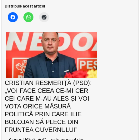
Distribuie acest articol
CRISTIAN RESMERIȚĂ (PSD):
„VOI FACE CEEA CE-MI CER
CEI CARE M-AU ALES ȘI VOI
VOTA ORICE MĂSURĂ
POLITICĂ PRIN CARE ILIE
BOLOJAN SĂ PLECE DIN
FRUNTEA GUVERNULUI”
„Ajunge! Până aici!” – este mesajul dur