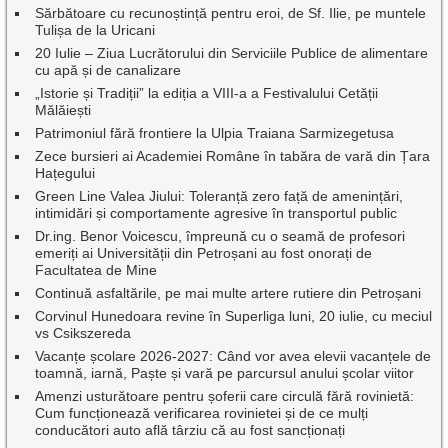
Sărbătoare cu recunoștință pentru eroi, de Sf. Ilie, pe muntele
Tulișa de la Uricani
20 Iulie – Ziua Lucrătorului din Serviciile Publice de alimentare
cu apă și de canalizare
„Istorie și Tradiții” la ediția a VIII-a a Festivalului Cetății
Mălăiești
Patrimoniul fără frontiere la Ulpia Traiana Sarmizegetusa
Zece bursieri ai Academiei Române în tabăra de vară din Țara
Hațegului
Green Line Valea Jiului: Toleranță zero față de amenințări,
intimidări și comportamente agresive în transportul public
Dr.ing. Benor Voicescu, împreună cu o seamă de profesori
emeriți ai Universității din Petroșani au fost onorați de
Facultatea de Mine
Continuă asfaltările, pe mai multe artere rutiere din Petroșani
Corvinul Hunedoara revine în Superliga luni, 20 iulie, cu meciul
vs Csikszereda
Vacanțe școlare 2026-2027: Când vor avea elevii vacanțele de
toamnă, iarnă, Paște și vară pe parcursul anului școlar viitor
Amenzi usturătoare pentru șoferii care circulă fără rovinietă:
Cum funcționează verificarea rovinietei și de ce mulți
conducători auto află târziu că au fost sancționați