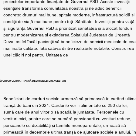
proiectelor importante finanțate de Guvernul PSD. Aceste investiții
esențiale transformă comunitatea noastră și ne aduc beneficii
concrete: drumuri mai bune, spitale moderne, infrastructură solidă și
condiții de viață mai bune pentru toți. Sănătate: Investiții pentru viață
și siguranță Guvernul PSD a prioritizat sănătatea și a alocat fonduri
pentru modernizarea și extinderea Spitalului Județean de Urgență
Deva, astfel încât pacienții să beneficieze de servicii medicale de cea
mai înaltă calitate. Iată câteva dintre realizările notabile: Construirea
unei clădiri noi pentru Unitatea de
ORI CU ULTIMA TRANȘĂ DE 250 DE LEI DIN ACEST AN
Beneficiarii de carduri sociale urmează să primească în curând ultim
tranşă de bani din 2024. Cardurile vor fi alimentate cu 250 de lei,
sumă care de anul viitor o să scadă la jumătate. Persoanele cu
venituri mici, printre care se numără pensionarii cu venituri reduse,
persoanele cu dizabilități și familiile monoparentale, urmează să
primească în decembrie ultima tranșă de ajutoare sociale a anului, î