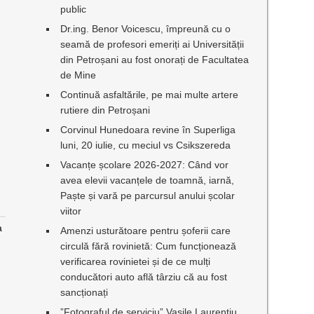
public
Dr.ing. Benor Voicescu, împreună cu o
seamă de profesori emeriți ai Universității
din Petroșani au fost onorați de Facultatea
de Mine
Continuă asfaltările, pe mai multe artere
rutiere din Petroșani
Corvinul Hunedoara revine în Superliga
luni, 20 iulie, cu meciul vs Csikszereda
Vacanțe școlare 2026-2027: Când vor
avea elevii vacanțele de toamnă, iarnă,
Paște și vară pe parcursul anului școlar
viitor
a
Amenzi usturătoare pentru șoferii care
circulă fără rovinietă: Cum funcționează
verificarea rovinietei și de ce mulți
conducători auto află târziu că au fost
sancționați
n
”Fotograful de serviciu” Vasile Laurențiu