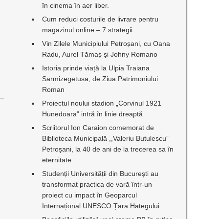
în cinema în aer liber.
Cum reduci costurile de livrare pentru
magazinul online – 7 strategii
Vin Zilele Municipiului Petroșani, cu Oana
Radu, Aurel Tămaș și Johny Romano
Istoria prinde viață la Ulpia Traiana
Sarmizegetusa, de Ziua Patrimoniului
Roman
Proiectul noului stadion „Corvinul 1921
Hunedoara” intră în linie dreaptă
Scriitorul Ion Caraion comemorat de
t
Biblioteca Municipală ,,Valeriu Butulescu”
Petroșani, la 40 de ani de la trecerea sa în
eternitate
Studenții Universității din București au
transformat practica de vară într-un
proiect cu impact în Geoparcul
Internațional UNESCO Țara Hațegului