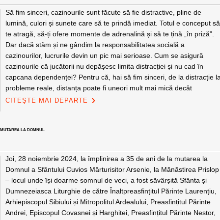
Să fim sinceri, cazinourile sunt făcute să fie distractive, pline de
lumină, culori și sunete care să te prindă imediat. Totul e conceput s
te atragă, să-ți ofere momente de adrenalină și să te țină „în priză”.
Dar dacă stăm și ne gândim la responsabilitatea socială a
cazinourilor, lucrurile devin un pic mai serioase. Cum se asigură
cazinourile că jucătorii nu depășesc limita distracției și nu cad în
capcana dependenței? Pentru că, hai să fim sinceri, de la distracție l
probleme reale, distanța poate fi uneori mult mai mică decât
CITEȘTE MAI DEPARTE
LA MUTAREA LA DOMNUL
Joi, 28 noiembrie 2024, la împlinirea a 35 de ani de la mutarea la
Domnul a Sfântului Cuvios Mărturisitor Arsenie, la Mănăstirea Prislop
– locul unde își doarme somnul de veci, a fost săvârșită Sfânta și
Dumnezeiasca Liturghie de către Înaltpreasfințitul Părinte Laurențiu,
Arhiepiscopul Sibiului și Mitropolitul Ardealului, Preasfințitul Părinte
Andrei, Episcopul Covasnei și Harghitei, Preasfințitul Părinte Nestor,