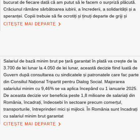
bucurat de fiecare dată că am putut să le facem o surpriză plăcută.
Crăciunul rămâne sărbătoarea iubirii, a încrederii, a solidarității și a
speranței. Copiii trebuie să fie ocrotiți și ținuți departe de griji și
CITEȘTE MAI DEPARTE
Salariul de bază minim brut pe țară garantat în plată va crește de la
3.700 de lei lunar la 4.050 de lei lunar, această decizie fiind luată de
Guvern după consultarea cu sindicatele și patronatele care fac parte
din Consiliul Național Tripartit pentru Dialog Social. Majorarea
salariului minim cu 9,46% se va aplica începând cu 1 ianuarie 2025.
De aceasta decizie vor beneficia peste 1,8 milioane de salariați din
România, încadrați, îndeosebi în sectoare precum comerțul,
transporturile, întreprinderi mici și mijlocii. În România sunt încadrați
cu salariul minim brut garantat
CITEȘTE MAI DEPARTE