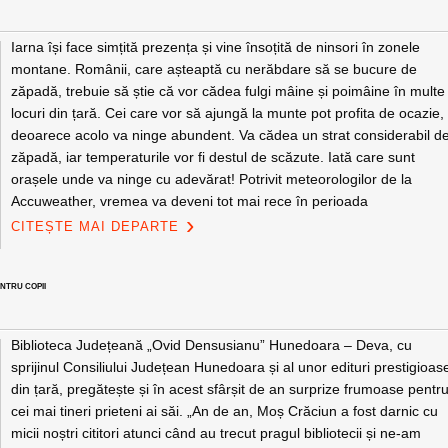
Iarna își face simțită prezența și vine însoțită de ninsori în zonele
montane. Românii, care așteaptă cu nerăbdare să se bucure de
zăpadă, trebuie să știe că vor cădea fulgi mâine și poimâine în multe
locuri din țară. Cei care vor să ajungă la munte pot profita de ocazie,
deoarece acolo va ninge abundent. Va cădea un strat considerabil d
zăpadă, iar temperaturile vor fi destul de scăzute. Iată care sunt
orașele unde va ninge cu adevărat! Potrivit meteorologilor de la
Accuweather, vremea va deveni tot mai rece în perioada
CITEȘTE MAI DEPARTE
NTRU COPII
Biblioteca Județeană „Ovid Densusianu” Hunedoara – Deva, cu
sprijinul Consiliului Județean Hunedoara și al unor edituri prestigioas
din țară, pregătește și în acest sfârșit de an surprize frumoase pentr
cei mai tineri prieteni ai săi. „An de an, Moș Crăciun a fost darnic cu
micii noștri cititori atunci când au trecut pragul bibliotecii și ne-am