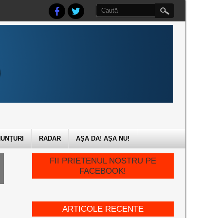
UNȚURI
RADAR
AȘA DA! AȘA NU!
FII PRIETENUL NOSTRU PE
FACEBOOK!
ARTICOLE RECENTE