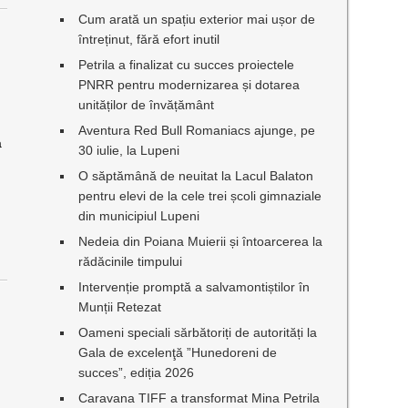
Cum arată un spațiu exterior mai ușor de
întreținut, fără efort inutil
ă
Petrila a finalizat cu succes proiectele
PNRR pentru modernizarea și dotarea
unităților de învățământ
Aventura Red Bull Romaniacs ajunge, pe
a
30 iulie, la Lupeni
O săptămână de neuitat la Lacul Balaton
pentru elevi de la cele trei școli gimnaziale
din municipiul Lupeni
Nedeia din Poiana Muierii și întoarcerea la
rădăcinile timpului
Intervenție promptă a salvamontiștilor în
Munții Retezat
Oameni speciali sărbătoriți de autorități la
Gala de excelenţă ”Hunedoreni de
succes”, ediția 2026
Caravana TIFF a transformat Mina Petrila