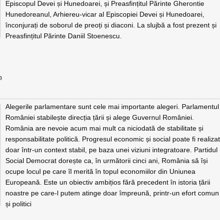
Episcopul Devei și Hunedoarei, și Preasfințitul Părinte Gherontie
Hunedoreanul, Arhiereu-vicar al Episcopiei Devei și Hunedoarei,
înconjurați de soborul de preoți și diaconi. La slujbă a fost prezent și
Preasfințitul Părinte Daniil Stoenescu.
)
Alegerile parlamentare sunt cele mai importante alegeri. Parlamentul
României stabilește direcția țării și alege Guvernul României.
România are nevoie acum mai mult ca niciodată de stabilitate și
responsabilitate politică. Progresul economic și social poate fi realiza
doar într-un context stabil, pe baza unei viziuni integratoare. Partidul
Social Democrat dorește ca, în următorii cinci ani, România să își
ocupe locul pe care îl merită în topul economiilor din Uniunea
Europeană. Este un obiectiv ambițios fără precedent în istoria țării
noastre pe care-l putem atinge doar împreună, printr-un efort comun
și politici