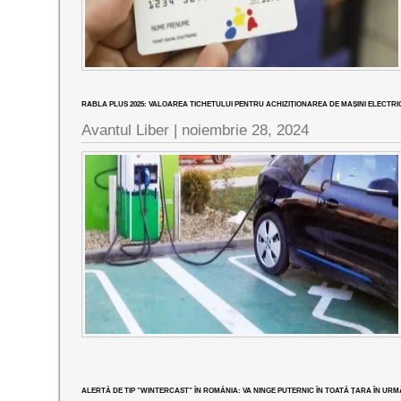
RABLA PLUS 2025: VALOAREA TICHETULUI PENTRU ACHIZIȚIONAREA DE MAȘINI ELECTRIC
Avantul Liber |
noiembrie 28, 2024
ALERTĂ DE TIP ”WINTERCAST” ÎN ROMÂNIA: VA NINGE PUTERNIC ÎN TOATĂ ȚARA ÎN URM