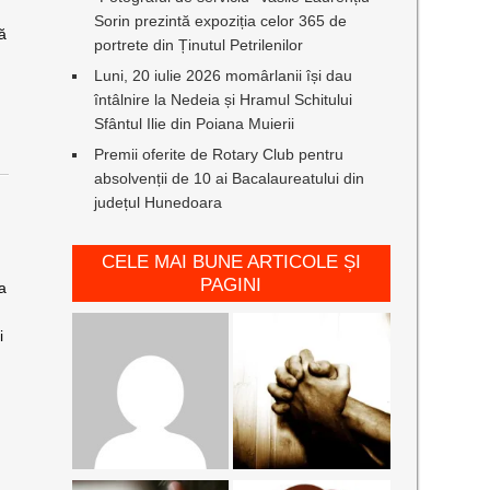
Sorin prezintă expoziția celor 365 de
că
portrete din Ținutul Petrilenilor
Luni, 20 iulie 2026 momârlanii își dau
întâlnire la Nedeia și Hramul Schitului
Sfântul Ilie din Poiana Muierii
Premii oferite de Rotary Club pentru
absolvenții de 10 ai Bacalaureatului din
județul Hunedoara
CELE MAI BUNE ARTICOLE ȘI
ă
PAGINI
 a
i