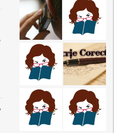
e
e
u