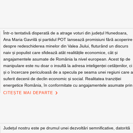
Într-o tentativă disperată de a atrage voturi din județul Hunedoara,
Ana Maria Gavrilă și partidul POT lansează promisiuni fără acoperire
despre redeschiderea minelor din Valea Jiului, fluturând un discurs
naiv și populist care sfidează atât realitățile economice, cât și
angajamentele asumate de România la nivel european. Acest tip de
manipulare este nu doar o insultă la adresa inteligenței cetățenilor, ci
și o încercare periculoasă de a specula pe seama unei regiuni care 
suferit decenii de declin economic și social. Realitatea tranziției
energetice România, în conformitate cu angajamentele asumate prin
CITEȘTE MAI DEPARTE
Județul nostru este pe drumul unei dezvoltări semnificative, datorită