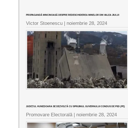
PROPAGANDĂ MINCINOASĂ DESPRE REDESCHIDEREA MINELOR DIN VALEA JIULUI
Victor Stoenescu |
noiembrie 28, 2024
JUDEȚUL HUNEDOARA SE DEZVOLTĂ CU SPRIJINUL GUVERNULUI CONDUS DE PSD (PE)
Promovare Electorală |
noiembrie 28, 2024