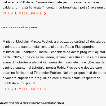
valoare de 250 de lei. Sumele destinate pentru alimente și mese
calde ar urma să fie virate în conturi, iar beneficiarii pot să fie siguri 
CITEȘTE MAI DEPARTE
E AR PUTEA FI AJUSTATĂ ANUL VIITOR
Ministrul Mediului, Mircea Fechet, a precizat de curând că decizia de
diminuare a cuantumului tichetului pentru Rabla Plus aparţine
Ministerului Finanţelor. Liberalul consideră că acest prag va fi ajustat
pentru 2025, după ce se va vedea, la finalul acestui an, în ce măsur
această hotărâre a afectat vânzarea de maşini electrice. „Decizia de
diminua cuantumul tichetului pentru Rabla Plus este o decizie care
aparţine Ministerului Finanţelor Publice. Noi am propus încă de atunc
o valoare superioară pragului pe care îl avem astăzi, respectiv de
5.000 de euro, şi sunt
CITEȘTE MAI DEPARTE
ĂTOARELE ZILE ȘI SE VA DEPUNE UN STRAT CONSISTENT DE ZĂPADĂ