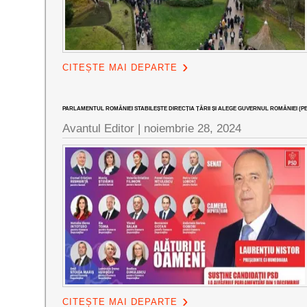
CITEȘTE MAI DEPARTE
PARLAMENTUL ROMÂNIEI STABILEȘTE DIRECȚIA ȚĂRII ȘI ALEGE GUVERNUL ROMÂNIEI (PE
Avantul Editor
|
noiembrie 28, 2024
CITEȘTE MAI DEPARTE