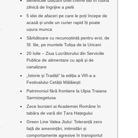
Beneficiile utilizării unei creme BB în rutina
zilnică de îngrijire a pielii
5 idei de afaceri pe care le poți începe de
acasă și unde un curier rapid îți poate
ușura munca
Sărbătoare cu recunoștință pentru eroi, de
Sf. Ilie, pe muntele Tulișa de la Uricani
20 Iulie – Ziua Lucrătorului din Serviciile
Publice de alimentare cu apă și de
canalizare
a
„Istorie și Tradiții” la ediția a VIII-a a
Festivalului Cetății Mălăiești
Patrimoniul fără frontiere la Ulpia Traiana
Sarmizegetusa
Zece bursieri ai Academiei Române în
tabăra de vară din Țara Hațegului
Green Line Valea Jiului: Toleranță zero
față de amenințări, intimidări și
comportamente agresive în transportul