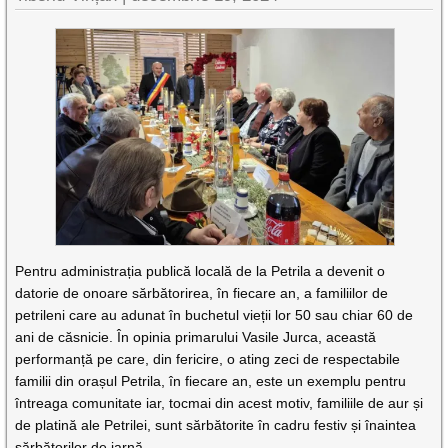
Pentru administrația publică locală de la Petrila a devenit o
datorie de onoare sărbătorirea, în fiecare an, a familiilor de
petrileni care au adunat în buchetul vieții lor 50 sau chiar 60 de
ani de căsnicie. În opinia primarului Vasile Jurca, această
performanță pe care, din fericire, o ating zeci de respectabile
familii din orașul Petrila, în fiecare an, este un exemplu pentru
întreaga comunitate iar, tocmai din acest motiv, familiile de aur și
de platină ale Petrilei, sunt sărbătorite în cadru festiv și înaintea
sărbătorilor de iarnă.