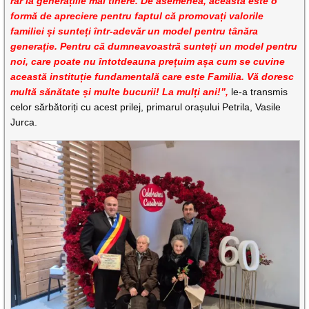
rar la generațiile mai tinere. De asemenea, aceasta este o
formă de apreciere pentru faptul că promovați valorile
familiei și sunteți într-adevăr un model pentru tânăra
generație. Pentru că dumneavoastră sunteți un model pentru
noi, care poate nu întotdeauna prețuim așa cum se cuvine
această instituție fundamentală care este Familia. Vă doresc
multă sănătate și multe bucurii! La mulți ani!”,
le-a transmis
celor sărbătoriți cu acest prilej, primarul orașului Petrila, Vasile
Jurca.