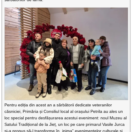
Pentru ediția din acest an a sărbătorii dedicate veteranilor
căsniciei, Primăria și Consiliul local al orașului Petrila au ales un
loc special pentru desfășurarea acestui eveniment: noul Muzeu al
Satului Tradițional de la Jieț, un loc pe care primarul Vasile Jurca
și-a propus să-l transforme în „inima” evenimentelor culturale și