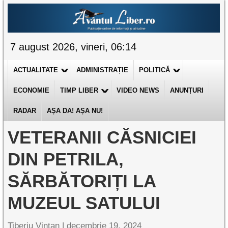
7 august 2026, vineri, 06:14
ACTUALITATE
ADMINISTRAȚIE
POLITICĂ
ECONOMIE
TIMP LIBER
VIDEO NEWS
ANUNȚURI
RADAR
AȘA DA! AȘA NU!
VETERANII CĂSNICIEI
DIN PETRILA,
SĂRBĂTORIȚI LA
MUZEUL SATULUI
Tiberiu Vințan |
decembrie 19, 2024