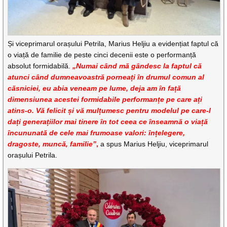
Și viceprimarul orașului Petrila, Marius Heljiu a evidențiat faptul că
o viață de familie de peste cinci decenii este o performanță
absolut formidabilă.
„Numai când mă gândesc la faptul că
atunci când dumneavoastră porneați în drumul comun al
căsniciei, eu abia veneam pe lume, deja am în față
dimensiunea acestei formidabile performanțe pe care ați
atins-o. Vă felicit și vă mulțumesc pentru modelul pe care-l
dați generațiilor mai tinere în tot ceea ce înseamnă o viață
încununată de cele mai frumoase valori: înțelegere,
dragoste, muncă, familie”
,
a spus Marius Heljiu, viceprimarul
orașului Petrila.