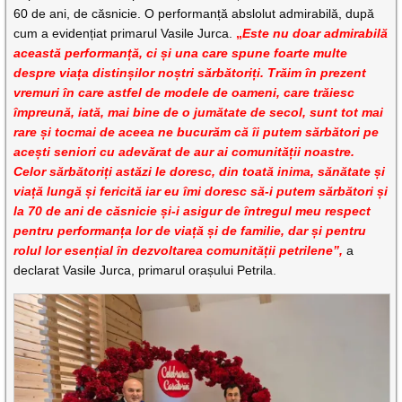
60 de ani, de căsnicie. O performanță abslolut admirabilă, după
cum a evidențiat primarul Vasile Jurca.
„
Este nu doar admirabilă
această performanță, ci și una care spune foarte multe
despre viața distinșilor noștri sărbătoriți. Trăim în prezent
vremuri în care astfel de modele de oameni, care trăiesc
împreună, iată, mai bine de o jumătate de secol, sunt tot mai
rare și tocmai de aceea ne bucurăm că îi putem sărbători pe
acești seniori cu adevărat de aur ai comunității noastre.
Celor sărbătoriți astăzi le doresc, din toată inima, sănătate și
viață lungă și fericită iar eu îmi doresc să-i putem sărbători și
la 70 de ani de căsnicie și-i asigur de întregul meu respect
pentru performanța lor de viață și de familie, dar și pentru
rolul lor esențial în dezvoltarea comunității petrilene”,
a
declarat Vasile Jurca, primarul orașului Petrila.