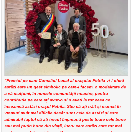
”Premiul pe care Consiliul Local al orașului Petrila vi-l oferă
astăzi este un gest simbolic pe care-l facem, o modalitate de
a vă mulțumi, în numele comunității noastre, pentru
contribuția pe care ați avut-o și o aveți la tot ceea ce
înseamnă astăzi orașul Petrila. Știu că ați trăit și muncit în
vremuri mult mai dificile decât sunt cele de astăzi și este
admirabil faptul că ați trecut împreună peste toate cele bune
sau mai puțin bune din viață, lucru care astăzi este tot mai