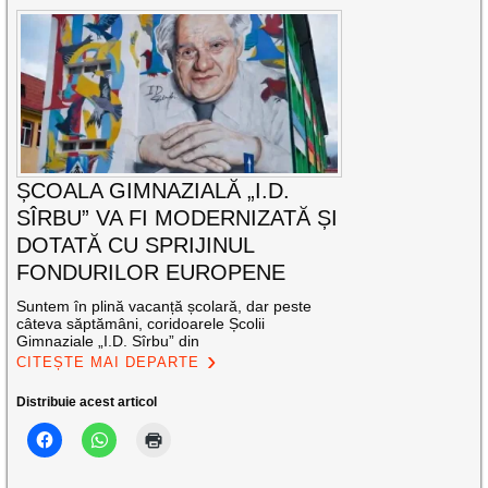
ȘCOALA GIMNAZIALĂ „I.D.
SÎRBU” VA FI MODERNIZATĂ ȘI
DOTATĂ CU SPRIJINUL
FONDURILOR EUROPENE
Suntem în plină vacanță școlară, dar peste
câteva săptămâni, coridoarele Școlii
Gimnaziale „I.D. Sîrbu” din
CITEȘTE MAI DEPARTE
Distribuie acest articol