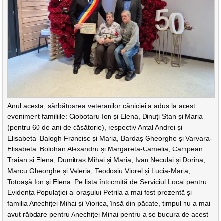
Anul acesta, sărbătoarea veteranilor căniciei a adus la acest
eveniment familiile: Ciobotaru Ion și Elena, Dinuți Stan și Maria
(pentru 60 de ani de căsătorie), respectiv Antal Andrei și
Elisabeta, Balogh Francisc și Maria, Bardaș Gheorghe și Varvara-
Elisabeta, Bolohan Alexandru și Margareta-Camelia, Câmpean
Traian și Elena, Dumitraș Mihai și Maria, Ivan Neculai și Dorina,
Marcu Gheorghe și Valeria, Teodosiu Viorel și Lucia-Maria,
Totoașă Ion și Elena. Pe lista întocmită de Serviciul Local pentru
Evidența Populației al orașului Petrila a mai fost prezentă și
familia Anechiței Mihai și Viorica, însă din păcate, timpul nu a mai
avut răbdare pentru Anechiței Mihai pentru a se bucura de acest