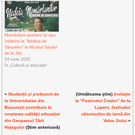
Momârlanii petrileni își dau
întâlnire la ”Nedeia de
Sânpetru” la Muzeul Satului
de la Jieț
24 iunie 2025
În „Cultură și educație”
«
Studenții și profesorii de
(Următoarea știre)
Invitație
la Universitatea din
la ”Festivalul Crailor” de la
București contribuie la
Lupeni, festivalul
creșterea calității educației
obiceiurilor de iarnă din
din Geoparcul Țării
Valea Jiului
»
Hațegului
(Știre anterioară)