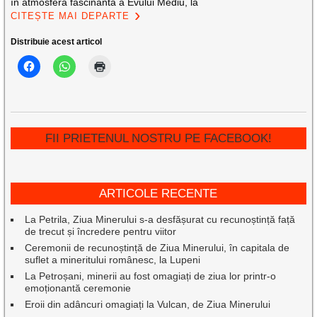
în atmosfera fascinantă a Evului Mediu, la
CITEȘTE MAI DEPARTE
Distribuie acest articol
FII PRIETENUL NOSTRU PE FACEBOOK!
ARTICOLE RECENTE
La Petrila, Ziua Minerului s-a desfășurat cu recunoștință față
de trecut și încredere pentru viitor
Ceremonii de recunoștință de Ziua Minerului, în capitala de
suflet a mineritului românesc, la Lupeni
La Petroșani, minerii au fost omagiați de ziua lor printr-o
emoționantă ceremonie
Eroii din adâncuri omagiați la Vulcan, de Ziua Minerului