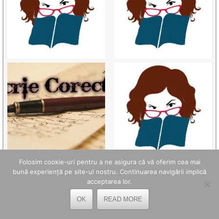
Folosim cookie-uri pentru a ne asigura că vă oferim cea mai
bună experiență pe site-ul nostru. Continuarea navigării implică
acceptarea lor.
TELEFOANE UTILE
OK
READ MORE
OPC Hunedoara - 0254.214.971