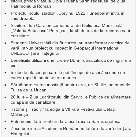
Istoria prinde viață la Ulpia Traiana Sarmizegetusa, de Ziua
Patrimoniului Roman
Proiectul noului stadion „Corvinul 1921 Hunedoara” intră în
linie dreaptă
Scriitorul Ion Caraion comemorat de Biblioteca Municipală
,,Valeriu Butulescu” Petroșani, la 40 de ani de la trecerea sa în
eternitate
Studenții Universității din București au transformat practica de
vară într-un proiect cu impact în Geoparcul Internațional
UNESCO Țara Hațegului
Beneficiile utilizării unei creme BB în rutina zilnică de îngrijire a
pielii
5 idei de afaceri pe care le poți începe de acasă și unde un
curier rapid îți poate ușura munca
Sărbătoare cu recunoștință pentru eroi, de Sf. Ilie, pe muntele
Tulișa de la Uricani
20 Iulie – Ziua Lucrătorului din Serviciile Publice de alimentare
cu apă și de canalizare
„Istorie și Tradiții” la ediția a VIII-a a Festivalului Cetății
Mălăiești
Patrimoniul fără frontiere la Ulpia Traiana Sarmizegetusa
Zece bursieri ai Academiei Române în tabăra de vară din Țara
Hațegului