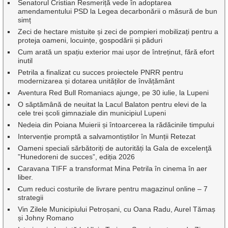
Senatorul Cristian Resmeriță vede în adoptarea
amendamentului PSD la Legea decarbonării o măsură de bun
simț
Zeci de hectare mistuite și zeci de pompieri mobilizați pentru a
proteja oameni, locuințe, gospodării și păduri
Cum arată un spațiu exterior mai ușor de întreținut, fără efort
inutil
Petrila a finalizat cu succes proiectele PNRR pentru
modernizarea și dotarea unităților de învățământ
Aventura Red Bull Romaniacs ajunge, pe 30 iulie, la Lupeni
O săptămână de neuitat la Lacul Balaton pentru elevi de la
cele trei școli gimnaziale din municipiul Lupeni
Nedeia din Poiana Muierii și întoarcerea la rădăcinile timpului
Intervenție promptă a salvamontiștilor în Munții Retezat
Oameni speciali sărbătoriți de autorități la Gala de excelenţă
”Hunedoreni de succes”, ediția 2026
Caravana TIFF a transformat Mina Petrila în cinema în aer
liber.
Cum reduci costurile de livrare pentru magazinul online – 7
strategii
Vin Zilele Municipiului Petroșani, cu Oana Radu, Aurel Tămaș
și Johny Romano