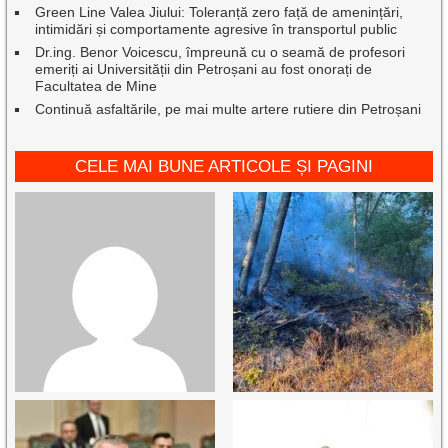
Green Line Valea Jiului: Toleranță zero față de amenințări,
intimidări și comportamente agresive în transportul public
Dr.ing. Benor Voicescu, împreună cu o seamă de profesori
emeriți ai Universității din Petroșani au fost onorați de
Facultatea de Mine
Continuă asfaltările, pe mai multe artere rutiere din Petroșani
CELE MAI BUNE ARTICOLE ȘI PAGINI