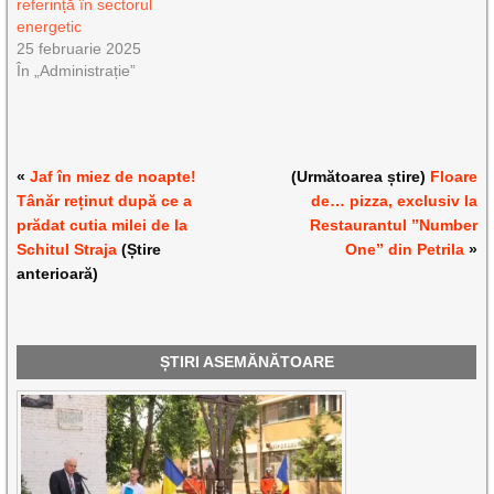
referință în sectorul
energetic
25 februarie 2025
În „Administrație”
«
Jaf în miez de noapte!
(Următoarea știre)
Floare
Tânăr reținut după ce a
de… pizza, exclusiv la
prădat cutia milei de la
Restaurantul ”Number
Schitul Straja
(Știre
One” din Petrila
»
anterioară)
ȘTIRI ASEMĂNĂTOARE