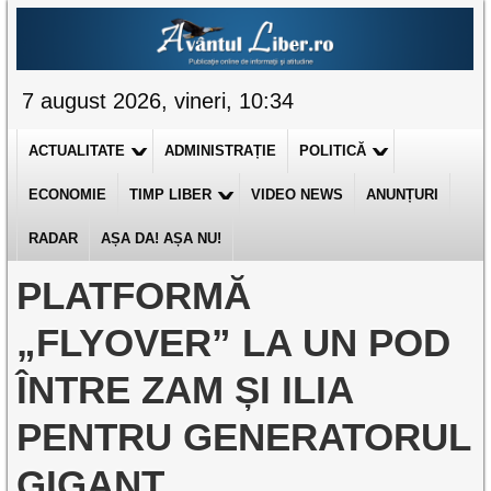
7 august 2026, vineri, 10:34
ACTUALITATE
ADMINISTRAȚIE
POLITICĂ
ECONOMIE
TIMP LIBER
VIDEO NEWS
ANUNȚURI
RADAR
AȘA DA! AȘA NU!
PLATFORMĂ
„FLYOVER” LA UN POD
ÎNTRE ZAM ȘI ILIA
PENTRU GENERATORUL
GIGANT