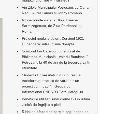
magazinul online – 7 strategii
Vin Zilele Municipiului Petroșani, cu Oana
Radu, Aurel Tămaș și Johny Romano
Istoria prinde viață la Ulpia Traiana
Sarmizegetusa, de Ziua Patrimoniului
Roman
Proiectul noului stadion „Corvinul 1921
Hunedoara” intră în linie dreaptă
Scriitorul Ion Caraion comemorat de
Biblioteca Municipală ,,Valeriu Butulescu”
Petroșani, la 40 de ani de la trecerea sa în
eternitate
Studenții Universității din București au
transformat practica de vară într-un
proiect cu impact în Geoparcul
Internațional UNESCO Țara Hațegului
Beneficiile utilizării unei creme BB în rutina
zilnică de îngrijire a pielii
5 idei de afaceri pe care le poți începe de