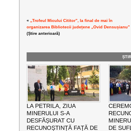
«
„Trofeul Micului Cititor”, la final de mai în
organizarea Bibliotecii județene „Ovid Densușianu”
(Știre anterioară)
ȘTI
LA PETRILA, ZIUA
CEREMO
MINERULUI S-A
RECUNO
DESFĂȘURAT CU
MINERUL
RECUNOȘTINȚĂ FAȚĂ DE
DE SUF