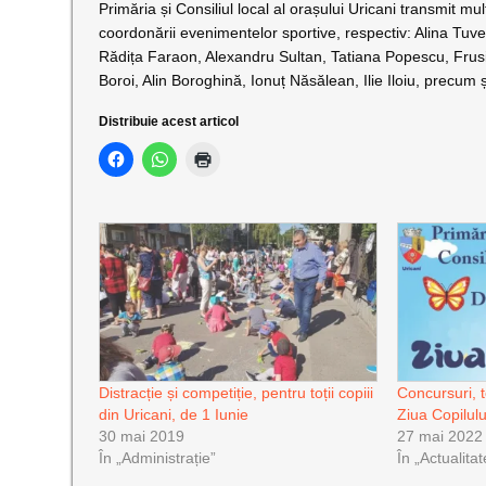
Primăria și Consiliul local al orașului Uricani transmit mu
coordonării evenimentelor sportive, respectiv: Alina Tuv
Rădița Faraon, Alexandru Sultan, Tatiana Popescu, Frus
Boroi, Alin Boroghină, Ionuț Năsălean, Ilie Iloiu, precum 
Distribuie acest articol
Distracție și competiție, pentru toții copiii
Concursuri, t
din Uricani, de 1 Iunie
Ziua Copilulu
30 mai 2019
27 mai 2022
În „Administrație”
În „Actualitat