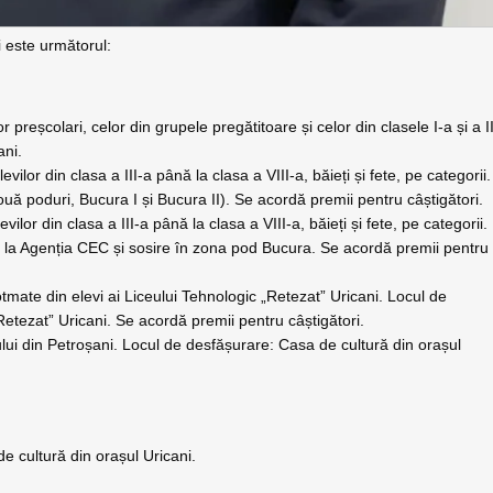
i este următorul:
preșcolari, celor din grupele pregătitoare și celor din clasele I-a și a I
ani.
vilor din clasa a III-a până la clasa a VIII-a, băieți și fete, pe categorii.
uă poduri, Bucura I și Bucura II). Se acordă premii pentru câștigători.
ilor din clasa a III-a până la clasa a VIII-a, băieți și fete, pe categorii.
e la Agenția CEC și sosire în zona pod Bucura. Se acordă premii pentru
tmate din elevi ai Liceului Tehnologic „Retezat” Uricani. Locul de
Retezat” Uricani. Se acordă premii pentru câștigători.
rului din Petroșani. Locul de desfășurare: Casa de cultură din orașul
 cultură din orașul Uricani.