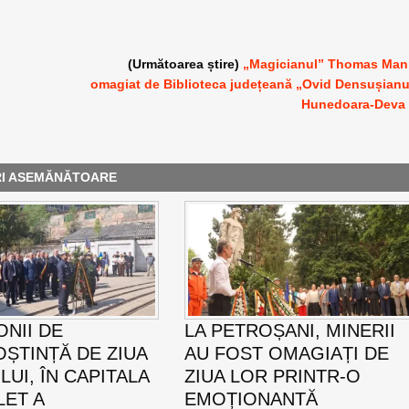
(Următoarea știre)
„Magicianul” Thomas Ma
omagiat de Biblioteca județeană „Ovid Densușian
Hunedoara-Deva
RI ASEMĂNĂTOARE
NII DE
LA PETROȘANI, MINERII
ȘTINȚĂ DE ZIUA
AU FOST OMAGIAȚI DE
UI, ÎN CAPITALA
ZIUA LOR PRINTR-O
LET A
EMOȚIONANTĂ