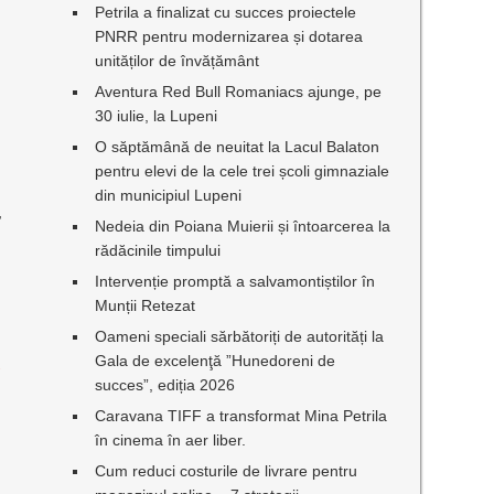
Petrila a finalizat cu succes proiectele
PNRR pentru modernizarea și dotarea
unităților de învățământ
Aventura Red Bull Romaniacs ajunge, pe
30 iulie, la Lupeni
O săptămână de neuitat la Lacul Balaton
pentru elevi de la cele trei școli gimnaziale
din municipiul Lupeni
,
Nedeia din Poiana Muierii și întoarcerea la
rădăcinile timpului
Intervenție promptă a salvamontiștilor în
Munții Retezat
Oameni speciali sărbătoriți de autorități la
Gala de excelenţă ”Hunedoreni de
i
succes”, ediția 2026
Caravana TIFF a transformat Mina Petrila
în cinema în aer liber.
Cum reduci costurile de livrare pentru