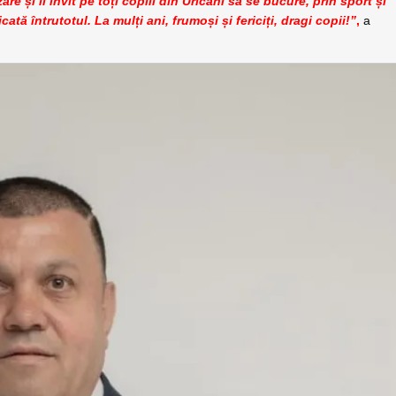
re și îi invit pe toți copiii din Uricani să se bucure, prin sport și
ată întrutotul. La mulți ani, frumoși și fericiți, dragi copii!”
,
a