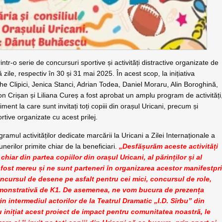
intr-o serie de concursuri sportive și activități distractive organizate de
 zile, respectiv în 30 și 31 mai 2025. În acest scop, la inițiativa
ghe Clipici, Jenica Stanci, Adrian Todea, Daniel Moraru, Alin Boroghină,
Ion Crișan și Liliana Cureș a fost aprobat un amplu program de activități
nt la care sunt invitați toți copiii din orașul Uricani, precum și
rtive organizate cu acest prilej.
mul activităților dedicate marcării la Uricani a Zilei Internaționale a
nerilor primite chiar de la beneficiari.
„Desfășurăm aceste activități
iar din partea copiilor din orașul Uricani, al părinților și al
 fost mereu și ne sunt parteneri în organizarea acestor manifestpr
oncursul de desene pe asfalt pentru cei mici, concursul de role,
emonstrativă de K1. De asemenea, ne vom bucura de prezența
n intermediul actorilor de la Teatrul Dramatic „I.D. Sîrbu” din
u inițiat acest proiect de impact pentru comunitatea noastră, le