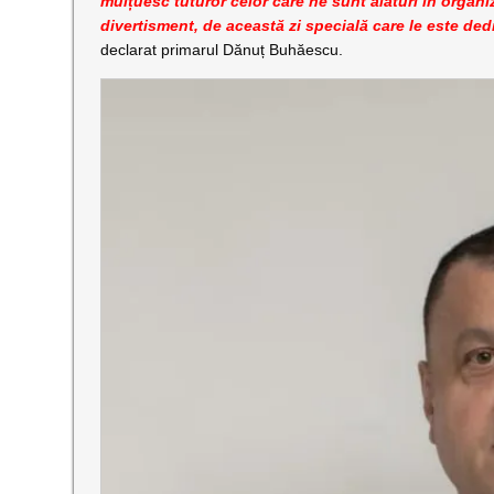
mulțuesc tuturor celor care ne sunt alături în organiza
divertisment, de această zi specială care le este dedic
declarat primarul Dănuț Buhăescu.