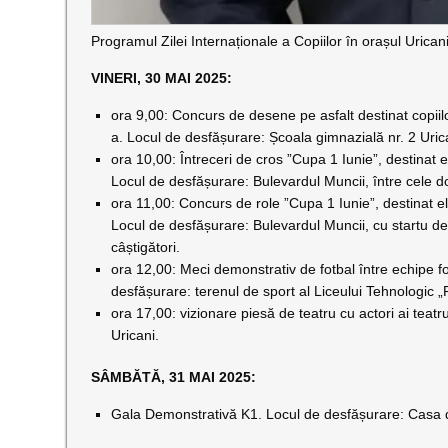
Programul Zilei Internaționale a Copiilor în orașul Urican
VINERI, 30 MAI 2025:
ora 9,00: Concurs de desene pe asfalt destinat copiilor 
a. Locul de desfășurare: Școala gimnazială nr. 2 Uric
ora 10,00: Întreceri de cros ”Cupa 1 Iunie”, destinat ele
Locul de desfășurare: Bulevardul Muncii, între cele do
ora 11,00: Concurs de role ”Cupa 1 Iunie”, destinat elev
Locul de desfășurare: Bulevardul Muncii, cu startu d
câștigători.
ora 12,00: Meci demonstrativ de fotbal între echipe fo
desfășurare: terenul de sport al Liceului Tehnologic „
ora 17,00: vizionare piesă de teatru cu actori ai teat
Uricani.
SÂMBĂTĂ, 31 MAI 2025:
Gala Demonstrativă K1. Locul de desfășurare: Casa de