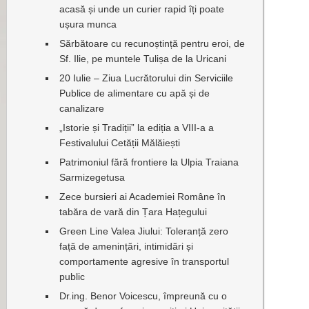
acasă și unde un curier rapid îți poate
ușura munca
Sărbătoare cu recunoștință pentru eroi, de
Sf. Ilie, pe muntele Tulișa de la Uricani
20 Iulie – Ziua Lucrătorului din Serviciile
Publice de alimentare cu apă și de
canalizare
„Istorie și Tradiții” la ediția a VIII-a a
Festivalului Cetății Mălăiești
Patrimoniul fără frontiere la Ulpia Traiana
Sarmizegetusa
Zece bursieri ai Academiei Române în
tabăra de vară din Țara Hațegului
Green Line Valea Jiului: Toleranță zero
față de amenințări, intimidări și
comportamente agresive în transportul
public
Dr.ing. Benor Voicescu, împreună cu o