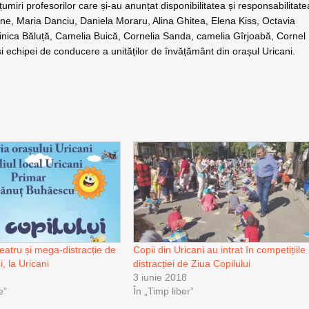
lțumiri profesorilor care și-au anunțat disponibilitatea și responsabilitate
ene, Maria Danciu, Daniela Moraru, Alina Ghitea, Elena Kiss, Octavia
inica Băluță, Camelia Buică, Cornelia Sanda, camelia Gîrjoabă, Cornel
și echipei de conducere a unităților de învățământ din orașul Uricani.
eatru și mega-distracție de
Copii din Uricani au intrat în competițiile
i, la Uricani
distracției de Ziua Copilului
3 iunie 2018
e”
În „Timp liber”