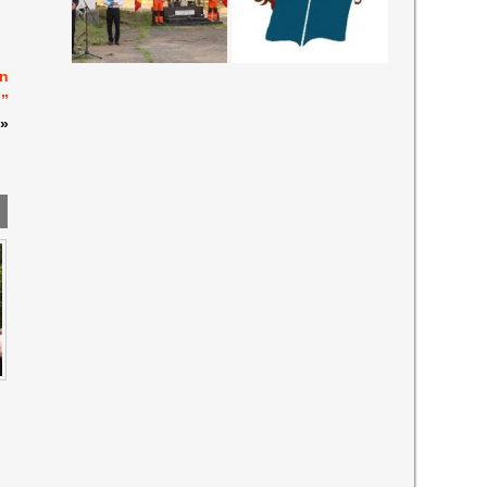
nn
u”
»