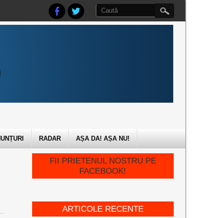
UNȚURI
RADAR
AȘA DA! AȘA NU!
FII PRIETENUL NOSTRU PE
FACEBOOK!
ARTICOLE RECENTE