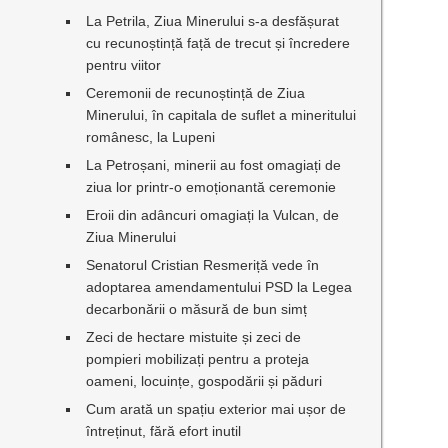
La Petrila, Ziua Minerului s-a desfășurat
cu recunoștință față de trecut și încredere
pentru viitor
Ceremonii de recunoștință de Ziua
Minerului, în capitala de suflet a mineritului
românesc, la Lupeni
La Petroșani, minerii au fost omagiați de
ziua lor printr-o emoționantă ceremonie
Eroii din adâncuri omagiați la Vulcan, de
Ziua Minerului
Senatorul Cristian Resmeriță vede în
adoptarea amendamentului PSD la Legea
decarbonării o măsură de bun simț
Zeci de hectare mistuite și zeci de
pompieri mobilizați pentru a proteja
oameni, locuințe, gospodării și păduri
Cum arată un spațiu exterior mai ușor de
întreținut, fără efort inutil