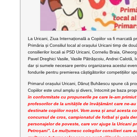
La Uricani, Ziua Internațională a Copiilor va fi marcată pr
Primăria și Consiliul local al orașului Uricani timp de două
consilierilor locali ai PSD Uricani, Corneliu Braia, Gheor
Pavel Dreghici Vasile, Vasile Pătrășcoiu, Andrei Calotă, 
dar și sumele necesare pentru organizarea acestui evenime
fondurile pentru premierea câștigătorilor competițiilor spo
Primarul orașului Uricani, Dănuț Buhăescu spune că progra
Copiilor este unul amplu și divers, întocmit pe baza propu
în conformitate cu propunerile pe care le-am primiut ch
profesorilor de la unitățile de învățământ care ne-au
destinate copiilor noștri. Vom avea și anul acesta c
concursul de cros, campionatul de fotbal și gala d
personajelor de poveste, care vor ajuge la Uricani pri
Petroșani”. Le mulțumesc colegilor consilieri care a