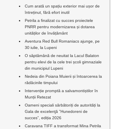
Cum arată un spațiu exterior mai ușor de
întreținut, fără efort inutil
Petrila a finalizat cu succes proiectele
PNRR pentru modernizarea și dotarea
unităților de învățământ
Aventura Red Bull Romaniacs ajunge, pe
30 iulie, la Lupeni
O săptămână de neuitat la Lacul Balaton
pentru elevi de la cele trei școli gimnaziale
din municipiul Lupeni
Nedeia din Poiana Muierii și întoarcerea la
rădăcinile timpului
Intervenție promptă a salvamontiștilor în
Munții Retezat
Oameni speciali sărbătoriți de autorități la
Gala de excelenţă ”Hunedoreni de
succes”, ediția 2026
Caravana TIFF a transformat Mina Petrila