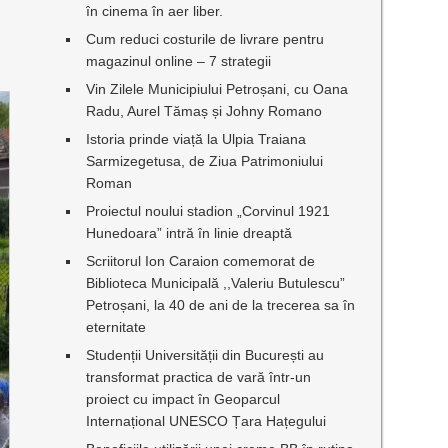
în cinema în aer liber.
Cum reduci costurile de livrare pentru
magazinul online – 7 strategii
Vin Zilele Municipiului Petroșani, cu Oana
Radu, Aurel Tămaș și Johny Romano
Istoria prinde viață la Ulpia Traiana
Sarmizegetusa, de Ziua Patrimoniului
Roman
Proiectul noului stadion „Corvinul 1921
Hunedoara” intră în linie dreaptă
Scriitorul Ion Caraion comemorat de
Biblioteca Municipală ,,Valeriu Butulescu”
Petroșani, la 40 de ani de la trecerea sa în
eternitate
Studenții Universității din București au
transformat practica de vară într-un
proiect cu impact în Geoparcul
Internațional UNESCO Țara Hațegului