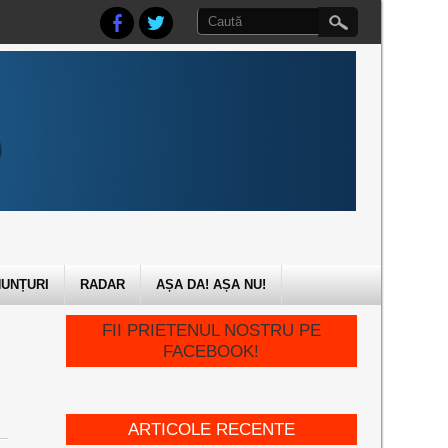
UNȚURI
RADAR
AȘA DA! AȘA NU!
FII PRIETENUL NOSTRU PE
FACEBOOK!
ARTICOLE RECENTE