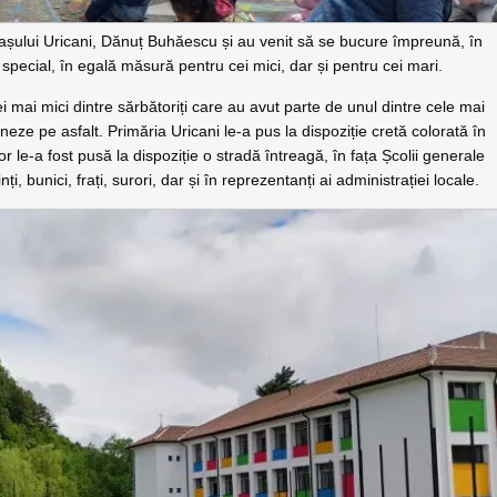
orașului Uricani, Dănuț Buhăescu și au venit să se bucure împreună, în
ecial, în egală măsură pentru cei mici, dar și pentru cei mari.
cei mai mici dintre sărbătoriți care au avut parte de unul dintre cele mai
eneze pe asfalt. Primăria Uricani le-a pus la dispoziție cretă colorată în
or le-a fost pusă la dispoziție o stradă întreagă, în fața Școlii generale
inți, bunici, frați, surori, dar și în reprezentanți ai administrației locale.