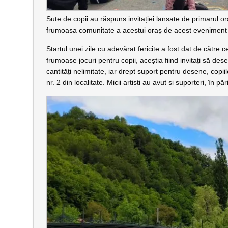
Sute de copii au răspuns invitației lansate de primarul 
frumoasa comunitate a acestui oraș de acest eveniment sp
Startul unei zile cu adevărat fericite a fost dat de către 
frumoase jocuri pentru copii, aceștia fiind invitați să des
cantități nelimitate, iar drept suport pentru desene, copiil
nr. 2 din localitate. Micii artiști au avut și suporteri, în păr