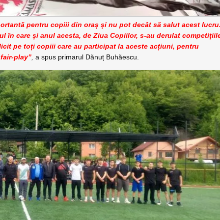
rtantă pentru copiii din oraș și nu pot decât să salut acest lucru
elul în care și anul acesta, de Ziua Copiilor, s-au derulat competițiil
cit pe toți copiii care au participat la aceste acțiuni, pentru
fair-play”
,
a spus primarul Dănuț Buhăescu.