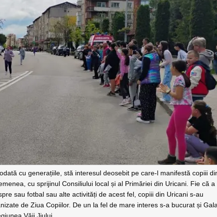
dată cu generațiile, stă interesul deosebit pe care-l manifestă copiii di
enea, cu sprijinul Consiliului local și al Primăriei din Uricani. Fie că a
re sau fotbal sau alte activități de acest fel, copiii din Uricani s-au
nizate de Ziua Copiilor. De un la fel de mare interes s-a bucurat și Gal
giunea Văii Jiului.