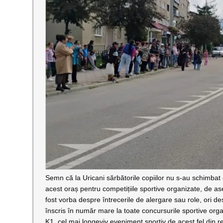
Semn că la Uricani sărbătorile copiilor nu s-au schimbat o
acest oraș pentru competițiile sportive organizate, de asem
fost vorba despre întrecerile de alergare sau role, ori desp
înscris în număr mare la toate concursurile sportive orga
K1, cel mai longeviv eveniment sportiv de acest fel din re