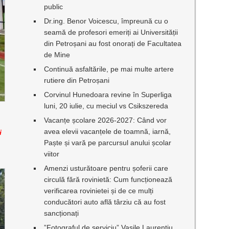
public
Dr.ing. Benor Voicescu, împreună cu o
seamă de profesori emeriți ai Universității
din Petroșani au fost onorați de Facultatea
de Mine
Continuă asfaltările, pe mai multe artere
rutiere din Petroșani
Corvinul Hunedoara revine în Superliga
luni, 20 iulie, cu meciul vs Csikszereda
,
Vacanțe școlare 2026-2027: Când vor
avea elevii vacanțele de toamnă, iarnă,
i
Paște și vară pe parcursul anului școlar
viitor
Amenzi usturătoare pentru șoferii care
circulă fără rovinietă: Cum funcționează
verificarea rovinietei și de ce mulți
conducători auto află târziu că au fost
sancționați
”Fotograful de serviciu” Vasile Laurențiu