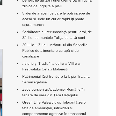
Beneficiile utilizării unei creme BB în rutina
zilnică de îngrijire a pielii
5 idei de afaceri pe care le poți începe de
acasă și unde un curier rapid îți poate
ușura munca
Sărbătoare cu recunoștință pentru eroi, de
Sf. Ilie, pe muntele Tulișa de la Uricani
20 Iulie – Ziua Lucrătorului din Serviciile
Publice de alimentare cu apă și de
canalizare
„Istorie și Tradiții” la ediția a VIII-a a
Festivalului Cetății Mălăiești
Patrimoniul fără frontiere la Ulpia Traiana
Sarmizegetusa
Zece bursieri ai Academiei Române în
tabăra de vară din Țara Hațegului
Green Line Valea Jiului: Toleranță zero
față de amenințări, intimidări și
comportamente agresive în transportul