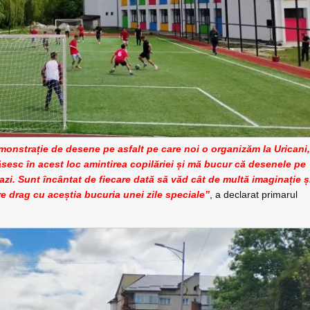
onstrație de desene pe asfalt pe care noi o organizăm la Uricani
găsesc în acest loc amintirea copilăriei și mă bucur că desenele pe
 azi. Sunt încântat de fiecare dată să văd cât de multă imaginație ș
re drag cu aceștia bucuria unei zile speciale”
, a declarat primarul