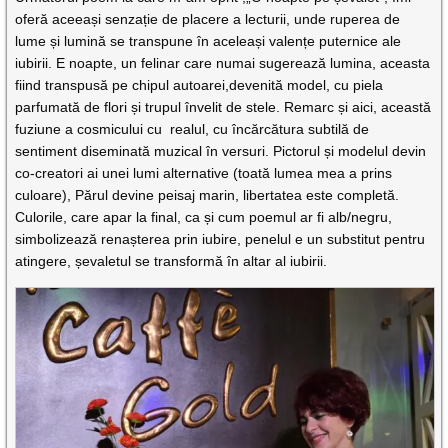
oferă aceeași senzație de placere a lecturii, unde ruperea de
lume și lumină se transpune în aceleași valențe puternice ale
iubirii. E noapte, un felinar care numai sugerează lumina, aceasta
fiind transpusă pe chipul autoarei,devenită model, cu piela
parfumată de flori și trupul învelit de stele. Remarc și aici, această
fuziune a cosmicului cu realul, cu încărcătura subtilă de
sentiment diseminată muzical în versuri. Pictorul și modelul devin
co-creatori ai unei lumi alternative (toată lumea mea a prins
culoare), Părul devine peisaj marin, libertatea este completă.
Culorile, care apar la final, ca și cum poemul ar fi alb/negru,
simbolizează renașterea prin iubire, penelul e un substitut pentru
atingere, șevaletul se transformă în altar al iubirii.