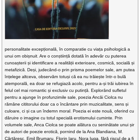
personalitate excepțională, în comparatie cu viața psihologică a
unui om obișnuit. Are o conștiință dotată în adevăr cu puterea
cunoașterii și identificare a realității exterioare, cosmică, socială și
metafizică. Deși, judecând-o prin prisma poemelor sale, am putea
înțelege altceva, observăm totuși că ea nu trăiește într-o bulă
atemporală, ea doar se refugiază acolo, pentru a-și trăi iubirea în
felul cel mai romantic și exclusiv cu putință. Explorând sufletul
pentru a ajunge în profunzimile sale, poezia Ancăi Ciolca nu
rămâne cititorului doar ca o încântare prin muzicalitate, sens și
culoare, ci și ca un îndemn moral. Poezia ei este nouă, oferind cu
dăruire o imagine cu totul specială erotismului cuminte. Prin
volumele sale, Anca Ciolca se poate alătura cu seninătate unui șir
de autori de poezie erotică, pornind de la Ana Blandiana, M.
Cărtăresc, Emil Brumaru, Florin Iaru, Nora Iuga, fără riscul de a fi