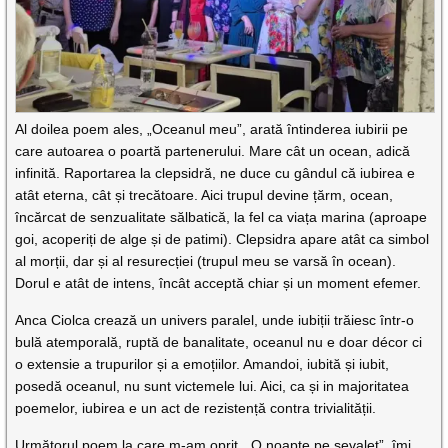
Al doilea poem ales, „Oceanul meu”, arată întinderea iubirii pe
care autoarea o poartă partenerului. Mare cât un ocean, adică
infinită. Raportarea la clepsidră, ne duce cu gândul că iubirea e
atât eterna, cât și trecătoare. Aici trupul devine țărm, ocean,
încărcat de senzualitate sălbatică, la fel ca viața marina (aproape
goi, acoperiți de alge și de patimi). Clepsidra apare atât ca simbol
al morții, dar și al resurecției (trupul meu se varsă în ocean).
Dorul e atât de intens, încât acceptă chiar și un moment efemer.
Anca Ciolca crează un univers paralel, unde iubiții trăiesc într-o
bulă atemporală, ruptă de banalitate, oceanul nu e doar décor ci
o extensie a trupurilor și a emoțiilor. Amandoi, iubită și iubit,
posedă oceanul, nu sunt victemele lui. Aici, ca și in majoritatea
poemelor, iubirea e un act de rezistență contra trivialității.
Următorul poem la care m-am oprit ,„O noapte pe șevalet”, îmi