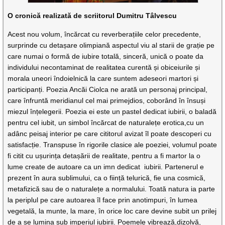
O cronică realizată de scriitorul Dumitru Tâlvescu
Acest nou volum, încărcat cu reverberațiile celor precedente,
surprinde cu detașare olimpiană aspectul viu al starii de grație pe
care numai o formă de iubire totală, sinceră, unică o poate da
individului necontaminat de realitatea curentă și obiceiurile și
morala uneori îndoielnică la care suntem adeseori martori și
participanți. Poezia Ancăi Ciolca ne arată un personaj principal,
care înfruntă meridianul cel mai primejdios, coborând în însuși
miezul înțelegerii. Poezia ei este un pastel dedicat iubirii, o baladă
pentru cel iubit, un simbol încărcat de naturalețe erotica,cu un
adânc peisaj interior pe care cititorul avizat îl poate descoperi cu
satisfacție. Transpuse în rigorile clasice ale poeziei, volumul poate
fi citit cu ușurința detașării de realitate, pentru a fi martor la o
lume create de autoare ca un imn dedicat iubirii. Partenerul e
prezent în aura sublimului, ca o ființă telurică, fie una cosmică,
metafizică sau de o naturalețe a normalului. Toată natura ia parte
la periplul pe care autoarea îl face prin anotimpuri, în lumea
vegetală, la munte, la mare, în orice loc care devine subit un prilej
de a se lumina sub imperiul iubirii. Poemele vibrează,dizolvă,