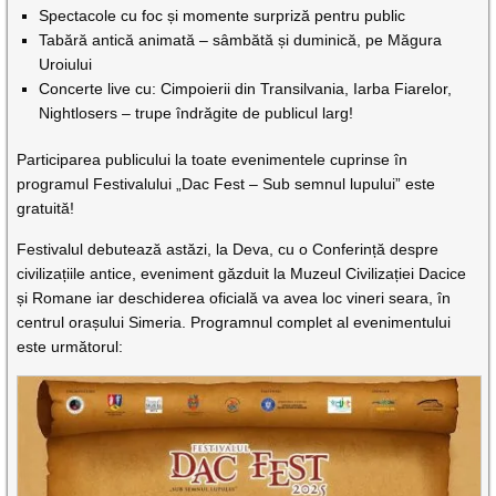
Spectacole cu foc și momente surpriză pentru public
Tabără antică animată – sâmbătă și duminică, pe Măgura
Uroiului
Concerte live cu: Cimpoierii din Transilvania, Iarba Fiarelor,
Nightlosers – trupe îndrăgite de publicul larg!
Participarea publicului la toate evenimentele cuprinse în
programul Festivalului „Dac Fest – Sub semnul lupului” este
gratuită!
Festivalul debutează astăzi, la Deva, cu o Conferință despre
civilizațiile antice, eveniment găzduit la Muzeul Civilizației Dacice
și Romane iar deschiderea oficială va avea loc vineri seara, în
centrul orașului Simeria. Programnul complet al evenimentului
este următorul: