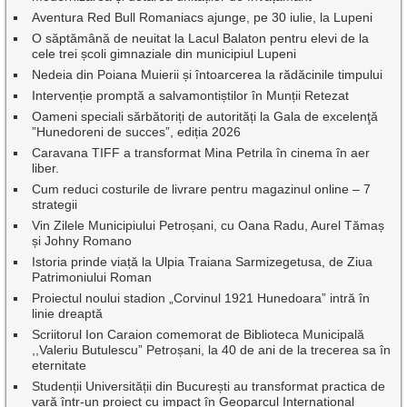
Aventura Red Bull Romaniacs ajunge, pe 30 iulie, la Lupeni
O săptămână de neuitat la Lacul Balaton pentru elevi de la
cele trei școli gimnaziale din municipiul Lupeni
Nedeia din Poiana Muierii și întoarcerea la rădăcinile timpului
Intervenție promptă a salvamontiștilor în Munții Retezat
Oameni speciali sărbătoriți de autorități la Gala de excelenţă
”Hunedoreni de succes”, ediția 2026
Caravana TIFF a transformat Mina Petrila în cinema în aer
liber.
Cum reduci costurile de livrare pentru magazinul online – 7
strategii
Vin Zilele Municipiului Petroșani, cu Oana Radu, Aurel Tămaș
și Johny Romano
Istoria prinde viață la Ulpia Traiana Sarmizegetusa, de Ziua
Patrimoniului Roman
Proiectul noului stadion „Corvinul 1921 Hunedoara” intră în
linie dreaptă
Scriitorul Ion Caraion comemorat de Biblioteca Municipală
,,Valeriu Butulescu” Petroșani, la 40 de ani de la trecerea sa în
eternitate
Studenții Universității din București au transformat practica de
vară într-un proiect cu impact în Geoparcul Internațional