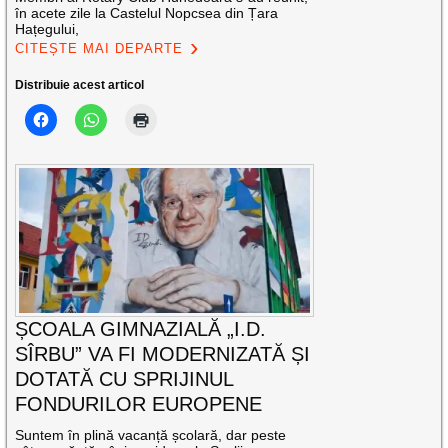
în acete zile la Castelul Nopcsea din Țara
Hațegului,
CITEȘTE MAI DEPARTE
Distribuie acest articol
ȘCOALA GIMNAZIALĂ „I.D.
SÎRBU” VA FI MODERNIZATĂ ȘI
DOTATĂ CU SPRIJINUL
FONDURILOR EUROPENE
Suntem în plină vacanță școlară, dar peste