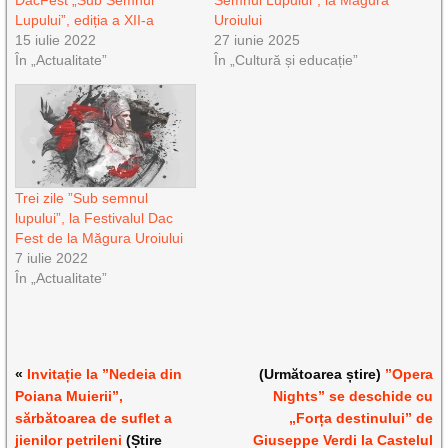
DacFest „Sub Semnul
Semnul Lupului”, la Măgura
Lupului”, ediția a XII-a
Uroiului
15 iulie 2022
27 iunie 2025
În „Actualitate”
În „Cultură și educație”
Trei zile ”Sub semnul
lupului”, la Festivalul Dac
Fest de la Măgura Uroiului
7 iulie 2022
În „Actualitate”
«
Invitație la ”Nedeia din
(Următoarea știre)
”Opera
Poiana Muierii”,
Nights” se deschide cu
sărbătoarea de suflet a
„Forța destinului” de
jienilor petrileni
(Știre
Giuseppe Verdi la Castelul