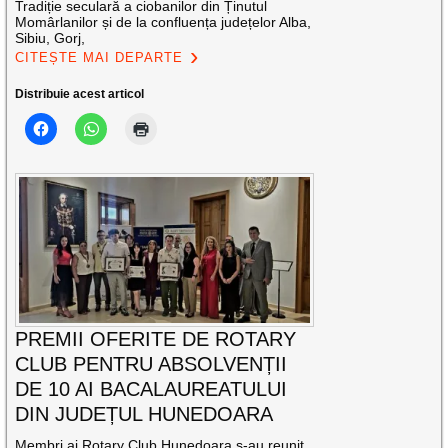
Tradiție seculară a ciobanilor din Ținutul
Momârlanilor și de la confluența județelor Alba,
Sibiu, Gorj,
CITEȘTE MAI DEPARTE
Distribuie acest articol
PREMII OFERITE DE ROTARY
CLUB PENTRU ABSOLVENȚII
DE 10 AI BACALAUREATULUI
DIN JUDEȚUL HUNEDOARA
Membri ai Rotary Club Hunedoara s-au reunit,