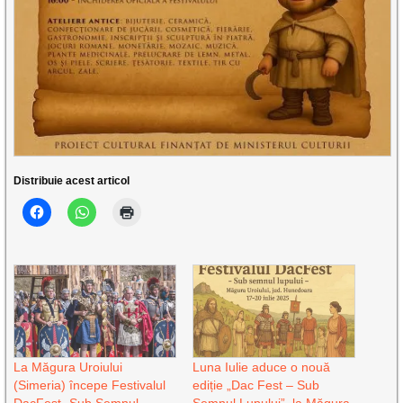
Distribuie acest articol
La Măgura Uroiului
Luna Iulie aduce o nouă
(Simeria) începe Festivalul
ediție „Dac Fest – Sub