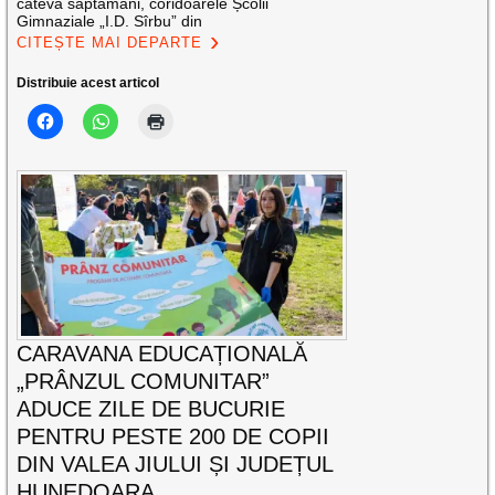
câteva săptămâni, coridoarele Școlii
Gimnaziale „I.D. Sîrbu” din
CITEȘTE MAI DEPARTE
Distribuie acest articol
CARAVANA EDUCAȚIONALĂ
„PRÂNZUL COMUNITAR”
ADUCE ZILE DE BUCURIE
PENTRU PESTE 200 DE COPII
DIN VALEA JIULUI ȘI JUDEȚUL
HUNEDOARA