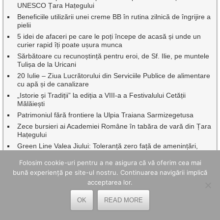
UNESCO Țara Hațegului
Beneficiile utilizării unei creme BB în rutina zilnică de îngrijire a
pielii
5 idei de afaceri pe care le poți începe de acasă și unde un
curier rapid îți poate ușura munca
Sărbătoare cu recunoștință pentru eroi, de Sf. Ilie, pe muntele
Tulișa de la Uricani
20 Iulie – Ziua Lucrătorului din Serviciile Publice de alimentare
cu apă și de canalizare
„Istorie și Tradiții” la ediția a VIII-a a Festivalului Cetății
Mălăiești
Patrimoniul fără frontiere la Ulpia Traiana Sarmizegetusa
Zece bursieri ai Academiei Române în tabăra de vară din Țara
Hațegului
Green Line Valea Jiului: Toleranță zero față de amenințări,
intimidări și comportamente agresive în transportul public
Folosim cookie-uri pentru a ne asigura că vă oferim cea mai
Dr.ing. Benor Voicescu, împreună cu o seamă de profesori
bună experiență pe site-ul nostru. Continuarea navigării implică
emeriți ai Universității din Petroșani au fost onorați de
Facultatea de Mine
acceptarea lor.
Continuă asfaltările, pe mai multe artere rutiere din Petroșani
OK
READ MORE
Corvinul Hunedoara revine în Superliga luni, 20 iulie, cu meciul
vs Csikszereda