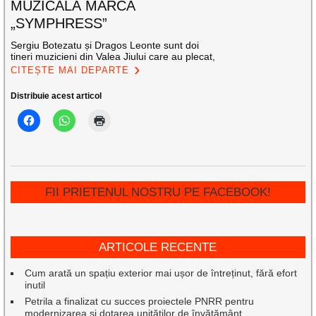
MUZICALĂ MARCA
„SYMPHRESS”
Sergiu Botezatu și Dragos Leonte sunt doi
tineri muzicieni din Valea Jiului care au plecat,
CITEȘTE MAI DEPARTE
Distribuie acest articol
FII PRIETENUL NOSTRU PE FACEBOOK!
ARTICOLE RECENTE
Cum arată un spațiu exterior mai ușor de întreținut, fără efort
inutil
Petrila a finalizat cu succes proiectele PNRR pentru
modernizarea și dotarea unităților de învățământ