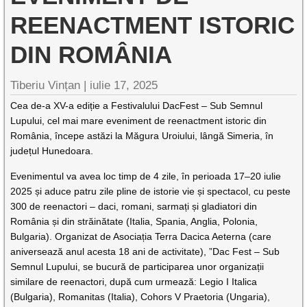
REENACTMENT ISTORIC
DIN ROMÂNIA
Tiberiu Vințan |
iulie 17, 2025
Cea de-a XV-a ediție a Festivalului DacFest – Sub Semnul
Lupului, cel mai mare eveniment de reenactment istoric din
România, începe astăzi la Măgura Uroiului, lângă Simeria, în
județul Hunedoara.
Evenimentul va avea loc timp de 4 zile, în perioada 17–20 iulie
2025 și aduce patru zile pline de istorie vie și spectacol, cu peste
300 de reenactori – daci, romani, sarmați și gladiatori din
România și din străinătate (Italia, Spania, Anglia, Polonia,
Bulgaria). Organizat de Asociația Terra Dacica Aeterna (care
aniversează anul acesta 18 ani de activitate), ”Dac Fest – Sub
Semnul Lupului, se bucură de participarea unor organizații
similare de reenactori, după cum urmează: Legio I Italica
(Bulgaria), Romanitas (Italia), Cohors V Praetoria (Ungaria),