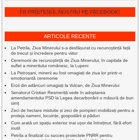
FII PRIETENUL NOSTRU PE FACEBOOK!
ARTICOLE RECENTE
La Petrila, Ziua Minerului s-a desfășurat cu recunoștință față
de trecut și încredere pentru viitor
Ceremonii de recunoștință de Ziua Minerului, în capitala de
suflet a mineritului românesc, la Lupeni
La Petroșani, minerii au fost omagiați de ziua lor printr-o
emoționantă ceremonie
Eroii din adâncuri omagiați la Vulcan, de Ziua Minerului
Senatorul Cristian Resmeriță vede în adoptarea
amendamentului PSD la Legea decarbonării o măsură de bun
simț
Zeci de hectare mistuite și zeci de pompieri mobilizați pentru a
proteja oameni, locuințe, gospodării și păduri
Cum arată un spațiu exterior mai ușor de întreținut, fără efort
inutil
Petrila a finalizat cu succes proiectele PNRR pentru