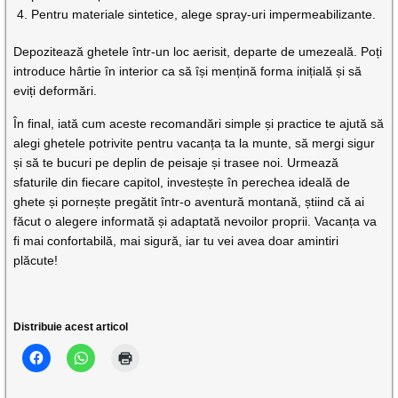
Pentru materiale sintetice, alege spray-uri impermeabilizante.
Depozitează ghetele într-un loc aerisit, departe de umezeală. Poți
introduce hârtie în interior ca să își mențină forma inițială și să
eviți deformări.
În final, iată cum aceste recomandări simple și practice te ajută să
alegi ghetele potrivite pentru vacanța ta la munte, să mergi sigur
și să te bucuri pe deplin de peisaje și trasee noi. Urmează
sfaturile din fiecare capitol, investește în perechea ideală de
ghete și pornește pregătit într-o aventură montană, știind că ai
făcut o alegere informată și adaptată nevoilor proprii. Vacanța va
fi mai confortabilă, mai sigură, iar tu vei avea doar amintiri
plăcute!
Distribuie acest articol