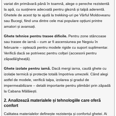
variat din primăvară până în toamnă, alege o pereche rezistentă
la apă, cu susținere adecvată pentru gleznă și talpă aderentă.
Ghetele de acest tip te ajută la trekking-uri pe Vârful Moldoveanu
sau Bucegi, fiind una dintre cele mai populare opțiuni printre
amatori și avansați.
Ghete tehnice pentru trasee dificile.
Pentru zone stâncoase
sau trasee de iarnă – cum ar fi ascensiunea pe Negoiu în
februarie – optează pentru modele rigide cu suport suplimentar.
Verifică dacă se potrivesc pentru colțari (accesorii pentru
zăpadă/gheață).
Ghete izolate pentru iarnă.
Dacă mergi iarna, caută ghete cu
izolație termică și protecție totală împotriva umezelii. Când alegi
astfel de modele, verifică talpa, izolarea și gradul de
impermeabilizare – detalii importante pentru plimbări prin zăpadă
la Cabana Mălăiești.
2. Analizează materialele și tehnologiile care oferă
confort
Calitatea materialelor definește rezistența și confortul ghetei. Ai