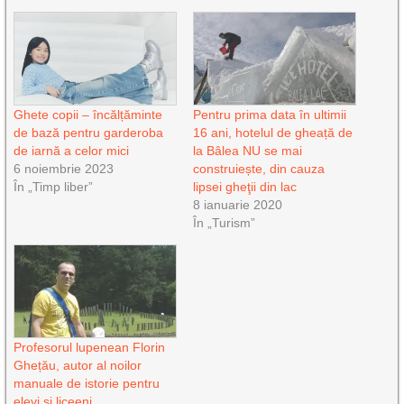
Ghete copii – încălțăminte
Pentru prima data în ultimii
de bază pentru garderoba
16 ani, hotelul de gheață de
de iarnă a celor mici
la Bâlea NU se mai
6 noiembrie 2023
construiește, din cauza
În „Timp liber”
lipsei gheţii din lac
8 ianuarie 2020
În „Turism”
Profesorul lupenean Florin
Ghețău, autor al noilor
manuale de istorie pentru
elevi și liceeni