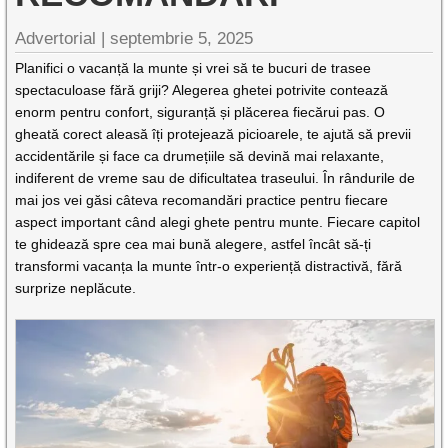
Advertorial |
septembrie 5, 2025
Planifici o vacanță la munte și vrei să te bucuri de trasee
spectaculoase fără griji? Alegerea ghetei potrivite contează
enorm pentru confort, siguranță și plăcerea fiecărui pas. O
gheată corect aleasă îți protejează picioarele, te ajută să previi
accidentările și face ca drumețiile să devină mai relaxante,
indiferent de vreme sau de dificultatea traseului. În rândurile de
mai jos vei găsi câteva recomandări practice pentru fiecare
aspect important când alegi ghete pentru munte. Fiecare capitol
te ghidează spre cea mai bună alegere, astfel încât să-ți
transformi vacanța la munte într-o experiență distractivă, fără
surprize neplăcute.