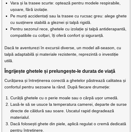
Vara și la trasee scurte: optează pentru modele respirabile,
ușoare, fără izolație.
Pe munți accidentați sau la trasee cu rucsac greu: alege ghete
cu susținere stabilă a gleznei și talpă rigidă.
Pentru sezonul rece, ghetele cu izolație și talpă antiderapantă,
compatibile cu colțari, îți oferă confort și siguranță.
Dacă te aventurezi în excursii diverse, un model all-season, cu
talpă adaptabilă și materiale rezistente, reprezintă o investiție
utilă.
Îngrijește ghetele și prelungește-le durata de viață
Curățarea și întreținerea corectă a ghetelor păstrează calitatea și
confortul pentru sezoane la rând. După fiecare drumeție:
Curăță ghetele cu o perie moale sau o cârpă ușor umedă.
Lasă-le să se usuce la temperatura camerei, departe de surse
directe de căldură sau soare. Uscatul rapid degradează
materialul.
Dacă folosești ghete din piele, aplică regulat o cremă dedicată
pentru întreținere.