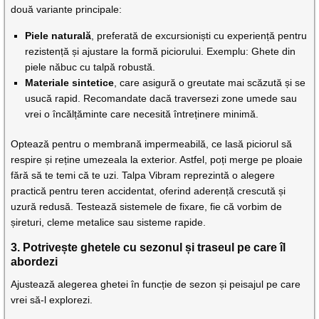
două variante principale:
Piele naturală
, preferată de excursioniști cu experiență pentru
rezistență și ajustare la formă piciorului. Exemplu: Ghete din
piele năbuc cu talpă robustă.
Materiale sintetice
, care asigură o greutate mai scăzută și se
usucă rapid. Recomandate dacă traversezi zone umede sau
vrei o încălțăminte care necesită întreținere minimă.
Optează pentru o membrană impermeabilă, ce lasă piciorul să
respire și reține umezeala la exterior. Astfel, poți merge pe ploaie
fără să te temi că te uzi. Talpa Vibram reprezintă o alegere
practică pentru teren accidentat, oferind aderență crescută și
uzură redusă. Testează sistemele de fixare, fie că vorbim de
șireturi, cleme metalice sau sisteme rapide.
3. Potrivește ghetele cu sezonul și traseul pe care îl
abordezi
Ajustează alegerea ghetei în funcție de sezon și peisajul pe care
vrei să-l explorezi.