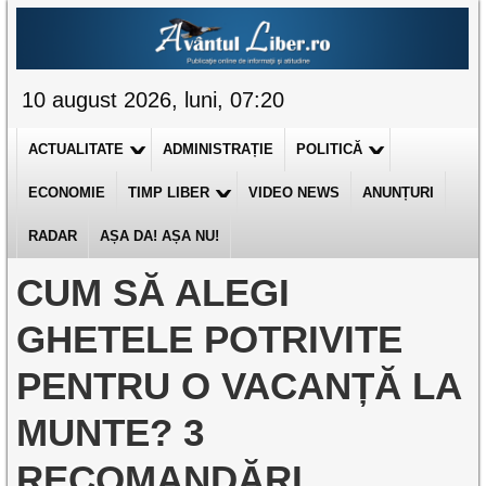
10 august 2026, luni, 07:20
ACTUALITATE
ADMINISTRAȚIE
POLITICĂ
ECONOMIE
TIMP LIBER
VIDEO NEWS
ANUNȚURI
RADAR
AȘA DA! AȘA NU!
CUM SĂ ALEGI
GHETELE POTRIVITE
PENTRU O VACANȚĂ LA
MUNTE? 3
RECOMANDĂRI