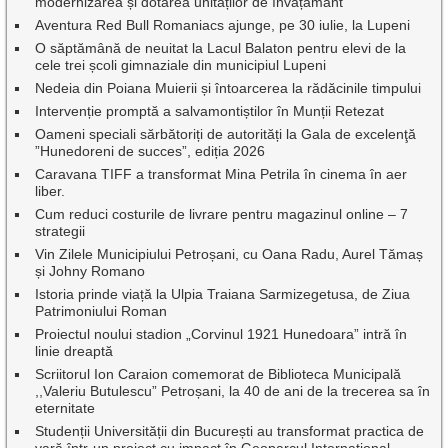
modernizarea și dotarea unităților de învățământ
Aventura Red Bull Romaniacs ajunge, pe 30 iulie, la Lupeni
O săptămână de neuitat la Lacul Balaton pentru elevi de la
cele trei școli gimnaziale din municipiul Lupeni
Nedeia din Poiana Muierii și întoarcerea la rădăcinile timpului
Intervenție promptă a salvamontiștilor în Munții Retezat
Oameni speciali sărbătoriți de autorități la Gala de excelenţă
”Hunedoreni de succes”, ediția 2026
Caravana TIFF a transformat Mina Petrila în cinema în aer
liber.
Cum reduci costurile de livrare pentru magazinul online – 7
strategii
Vin Zilele Municipiului Petroșani, cu Oana Radu, Aurel Tămaș
și Johny Romano
Istoria prinde viață la Ulpia Traiana Sarmizegetusa, de Ziua
Patrimoniului Roman
Proiectul noului stadion „Corvinul 1921 Hunedoara” intră în
linie dreaptă
Scriitorul Ion Caraion comemorat de Biblioteca Municipală
,,Valeriu Butulescu” Petroșani, la 40 de ani de la trecerea sa în
eternitate
Studenții Universității din București au transformat practica de
vară într-un proiect cu impact în Geoparcul Internațional