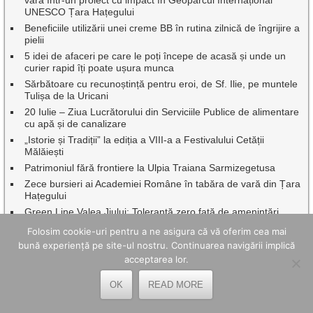
UNESCO Țara Hațegului
Beneficiile utilizării unei creme BB în rutina zilnică de îngrijire a
pielii
5 idei de afaceri pe care le poți începe de acasă și unde un
curier rapid îți poate ușura munca
Sărbătoare cu recunoștință pentru eroi, de Sf. Ilie, pe muntele
Tulișa de la Uricani
20 Iulie – Ziua Lucrătorului din Serviciile Publice de alimentare
cu apă și de canalizare
„Istorie și Tradiții” la ediția a VIII-a a Festivalului Cetății
Mălăiești
Patrimoniul fără frontiere la Ulpia Traiana Sarmizegetusa
Zece bursieri ai Academiei Române în tabăra de vară din Țara
Hațegului
Green Line Valea Jiului: Toleranță zero față de amenințări,
intimidări și comportamente agresive în transportul public
Folosim cookie-uri pentru a ne asigura că vă oferim cea mai
Dr.ing. Benor Voicescu, împreună cu o seamă de profesori
bună experiență pe site-ul nostru. Continuarea navigării implică
emeriți ai Universității din Petroșani au fost onorați de
acceptarea lor.
Facultatea de Mine
Continuă asfaltările, pe mai multe artere rutiere din Petroșani
OK
READ MORE