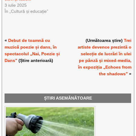
3 iulie 2025
În „Cultură și educație”
«
Debut de toamnă cu
(Următoarea știre)
Trei
muzică poezie și dans, în
artiste devence prezintă o
spectacolul „Nai, Poezie și
selecție de lucrări în ulei
Dans”
(Știre anterioară)
pe pânză și mixed-media,
în expoziția „Echoes from
the shadows”
»
ȘTIRI ASEMĂNĂTOARE