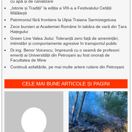
cu apă și de canalizare
„Istorie și Tradiții” la ediția a VIII-a a Festivalului Cetății
Mălăiești
Patrimoniul fără frontiere la Ulpia Traiana Sarmizegetusa
Zece bursieri ai Academiei Române în tabăra de vară din Țara
Hațegului
Green Line Valea Jiului: Toleranță zero față de amenințări,
intimidări și comportamente agresive în transportul public
Dr.ing. Benor Voicescu, împreună cu o seamă de profesori
emeriți ai Universității din Petroșani au fost onorați de
Facultatea de Mine
Continuă asfaltările, pe mai multe artere rutiere din Petroșani
CELE MAI BUNE ARTICOLE ȘI PAGINI