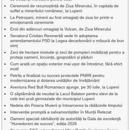
Ceremonii de recunoștință de Ziua Minerului, în capitala de
suflet a mineritului românesc, la Lupeni
La Petroșani, minerii au fost omagiați de ziua lor printr-o
emoționantă ceremonie
Eroii din adâncuri omagiați la Vulcan, de Ziua Minerului
Senatorul Cristian Resmeriță vede în adoptarea
amendamentului PSD la Legea decarbonării o măsură de bun
simț
Zeci de hectare mistuite și zeci de pompieri mobilizați pentru a
proteja oameni, locuințe, gospodării și păduri
Cum arată un spațiu exterior mai ușor de întreținut, fără efort
inutil
Petrila a finalizat cu succes proiectele PNRR pentru
modernizarea și dotarea unităților de învățământ
Aventura Red Bull Romaniacs ajunge, pe 30 iulie, la Lupeni
O săptămână de neuitat la Lacul Balaton pentru elevi de la
cele trei școli gimnaziale din municipiul Lupeni
Nedeia din Poiana Muierii și întoarcerea la rădăcinile timpului
Intervenție promptă a salvamontiștilor în Munții Retezat
Oameni speciali sărbătoriți de autorități la Gala de excelenţă
”Hunedoreni de succes”, ediția 2026