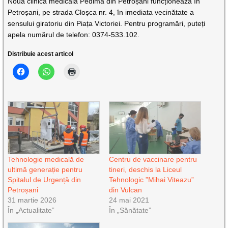
Noua clinică medicală Pedima din Petroșani funcționează în
Petroșani, pe strada Cloșca nr. 4, în imediata vecinătate a
sensului giratoriu din Piața Victoriei. Pentru programări, puteți
apela numărul de telefon: 0374-533.102.
Distribuie acest articol
Tehnologie medicală de
Centru de vaccinare pentru
ultimă generație pentru
tineri, deschis la Liceul
Spitalul de Urgență din
Tehnologic ”Mihai Viteazu”
Petroșani
din Vulcan
31 martie 2026
24 mai 2021
În „Actualitate”
În „Sănătate”