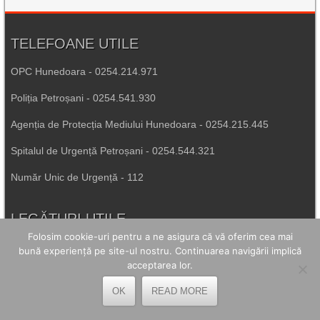
TELEFOANE UTILE
OPC Hunedoara - 0254.214.971
Poliția Petroșani - 0254.541.930
Agenția de Protecția Mediului Hunedoara - 0254.215.445
Spitalul de Urgență Petroșani - 0254.544.321
Număr Unic de Urgență - 112
LEGĂTURI UTILE
Folosim cookie-uri pentru a ne asigura că vă oferim cea mai
Prefectura Hunedoara
bună experiență pe site-ul nostru. Continuarea navigării implică
acceptarea lor.
Poliția Română
OK
READ MORE
Inspectoratul Școlar Hunedoara