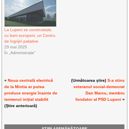
La Lupeni se construiește,
cu bani europeni, un Centru
de îngrijiri paliative
29 mai 2025
În „Administrație”
«
Noua centrală electrică
(Următoarea știre)
S-a stins
de la Mintia ar putea
veteranul social-democrat
produce energie înainte de
Dan Marcu, membru
termenul inițial stabilit
fondator al PSD Lupeni
»
(Știre anterioară)
ȘTIRI ASEMĂNĂTOARE