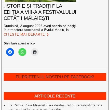
„ISTORIE ȘI TRADIȚII” LA
EDIȚIA A VIII-A A FESTIVALULUI
CETĂȚII MĂLĂIEȘTI
Duminică, 2 august 2026 aveți ocazia să pășiți
în atmosfera fascinantă a Evului Mediu, la
CITEȘTE MAI DEPARTE
Distribuie acest articol
FII PRIETENUL NOSTRU PE FACEBOOK!
ARTICOLE RECENTE
La Petrila, Ziua Minerului s-a desfășurat cu recunoștință față
de trecut și încredere pentru viitor