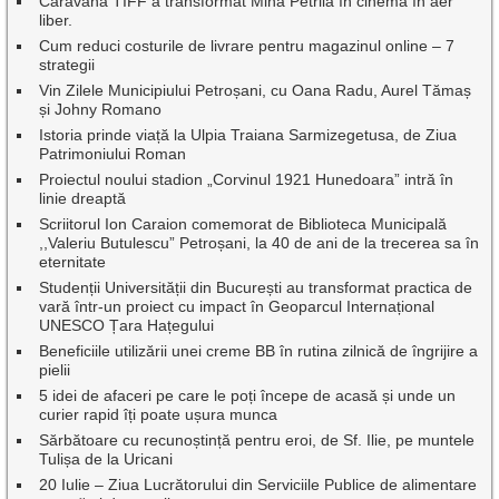
Caravana TIFF a transformat Mina Petrila în cinema în aer
liber.
Cum reduci costurile de livrare pentru magazinul online – 7
strategii
Vin Zilele Municipiului Petroșani, cu Oana Radu, Aurel Tămaș
și Johny Romano
Istoria prinde viață la Ulpia Traiana Sarmizegetusa, de Ziua
Patrimoniului Roman
Proiectul noului stadion „Corvinul 1921 Hunedoara” intră în
linie dreaptă
Scriitorul Ion Caraion comemorat de Biblioteca Municipală
,,Valeriu Butulescu” Petroșani, la 40 de ani de la trecerea sa în
eternitate
Studenții Universității din București au transformat practica de
vară într-un proiect cu impact în Geoparcul Internațional
UNESCO Țara Hațegului
Beneficiile utilizării unei creme BB în rutina zilnică de îngrijire a
pielii
5 idei de afaceri pe care le poți începe de acasă și unde un
curier rapid îți poate ușura munca
Sărbătoare cu recunoștință pentru eroi, de Sf. Ilie, pe muntele
Tulișa de la Uricani
20 Iulie – Ziua Lucrătorului din Serviciile Publice de alimentare