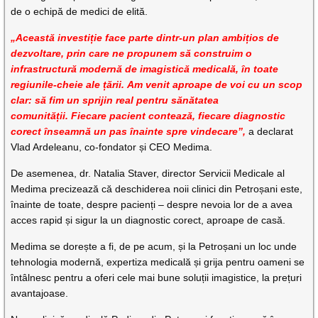
de o echipă de medici de elită.
„Această investiție face parte dintr-un plan ambițios de
dezvoltare, prin care ne propunem să construim o
infrastructură modernă de imagistică medicală, în toate
regiunile-cheie ale țării. Am venit aproape de voi cu un scop
clar: să fim un sprijin real pentru sănătatea
comunității. Fiecare pacient contează, fiecare diagnostic
corect înseamnă un pas înainte spre vindecare”,
a declarat
Vlad Ardeleanu, co-fondator și CEO Medima.
De asemenea, dr. Natalia Staver, director Servicii Medicale al
Medima precizează că deschiderea noii clinici din Petroșani este,
înainte de toate, despre pacienți – despre nevoia lor de a avea
acces rapid și sigur la un diagnostic corect, aproape de casă.
Medima se dorește a fi, de pe acum, și la Petroșani un loc unde
tehnologia modernă, expertiza medicală și grija pentru oameni se
întâlnesc pentru a oferi cele mai bune soluții imagistice, la prețuri
avantajoase.