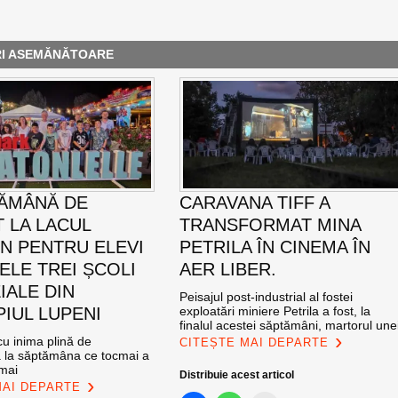
RI ASEMĂNĂTOARE
ĂMÂNĂ DE
CARAVANA TIFF A
T LA LACUL
TRANSFORMAT MINA
N PENTRU ELEVI
PETRILA ÎN CINEMA ÎN
ELE TREI ȘCOLI
AER LIBER.
IALE DIN
Peisajul post-industrial al fostei
PIUL LUPENI
exploatări miniere Petrila a fost, la
finalul acestei săptămâni, martorul une
u inima plină de
CITEȘTE MAI DEPARTE
ă la săptămâna ce tocmai a
 mai
Distribuie acest articol
MAI DEPARTE