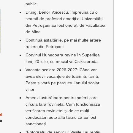
public
Dr.ing. Benor Voicescu, împreună cu o
seamă de profesori emeriți ai Universității
din Petroșani au fost onorați de Facultatea
de Mine
Continuă asfaltările, pe mai multe artere
rutiere din Petroșani
Corvinul Hunedoara revine în Superliga
luni, 20 iulie, cu meciul vs Csikszereda
Vacanțe școlare 2026-2027: Când vor
avea elevii vacanțele de toamnă, iarnă,
Paște și vară pe parcursul anului școlar
viitor
Amenzi usturătoare pentru șoferii care
circulă fără rovinietă: Cum funcționează
verificarea rovinietei și de ce mulți
al
conducători auto află târziu că au fost
»
sancționați
”Fotograful de serviciu” Vasile Laurențiu