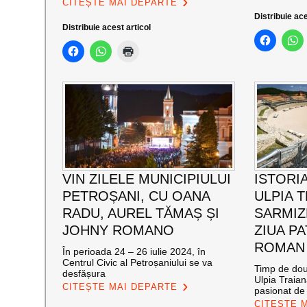
CITEȘTE MAI DEPARTE
Distribuie ace
Distribuie acest articol
VIN ZILELE MUNICIPIULUI
ISTORIA
PETROȘANI, CU OANA
ULPIA 
RADU, AUREL TĂMAȘ ȘI
SARMIZ
JOHNY ROMANO
ZIUA P
ROMAN
În perioada 24 – 26 iulie 2024, în
Centrul Civic al Petroșaniului se va
Timp de două
desfășura
Ulpia Traia
CITEȘTE MAI DEPARTE
pasionat de 
CITEȘTE 