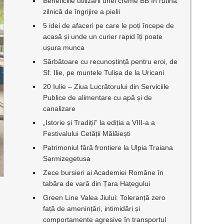
Beneficiile utilizării unei creme BB în rutina
zilnică de îngrijire a pielii
5 idei de afaceri pe care le poți începe de
acasă și unde un curier rapid îți poate
ușura munca
Sărbătoare cu recunoștință pentru eroi, de
Sf. Ilie, pe muntele Tulișa de la Uricani
20 Iulie – Ziua Lucrătorului din Serviciile
Publice de alimentare cu apă și de
canalizare
„Istorie și Tradiții” la ediția a VIII-a a
Festivalului Cetății Mălăiești
Patrimoniul fără frontiere la Ulpia Traiana
Sarmizegetusa
Zece bursieri ai Academiei Române în
tabăra de vară din Țara Hațegului
Green Line Valea Jiului: Toleranță zero
față de amenințări, intimidări și
comportamente agresive în transportul