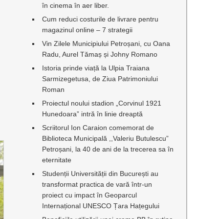
în cinema în aer liber.
Cum reduci costurile de livrare pentru
magazinul online – 7 strategii
Vin Zilele Municipiului Petroșani, cu Oana
Radu, Aurel Tămaș și Johny Romano
Istoria prinde viață la Ulpia Traiana
Sarmizegetusa, de Ziua Patrimoniului
Roman
Proiectul noului stadion „Corvinul 1921
Hunedoara” intră în linie dreaptă
Scriitorul Ion Caraion comemorat de
Biblioteca Municipală ,,Valeriu Butulescu”
Petroșani, la 40 de ani de la trecerea sa în
eternitate
Studenții Universității din București au
transformat practica de vară într-un
proiect cu impact în Geoparcul
Internațional UNESCO Țara Hațegului