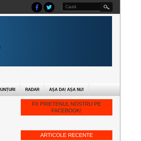
UNȚURI
RADAR
AȘA DA! AȘA NU!
FII PRIETENUL NOSTRU PE
FACEBOOK!
ARTICOLE RECENTE