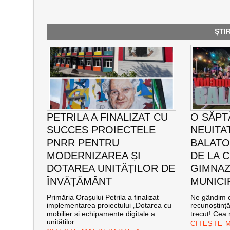
ȘTI
PETRILA A FINALIZAT CU
O SĂPT
SUCCES PROIECTELE
NEUITA
PNRR PENTRU
BALATO
MODERNIZAREA ȘI
DE LA C
DOTAREA UNITĂȚILOR DE
GIMNAZ
ÎNVĂȚĂMÂNT
MUNICI
Primăria Orașului Petrila a finalizat
Ne gândim c
implementarea proiectului „Dotarea cu
recunoștinț
mobilier și echipamente digitale a
trecut! Cea
unităților
CITEȘTE 