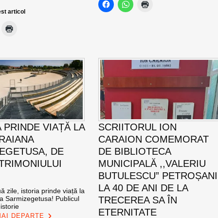
st articol
 PRINDE VIAȚĂ LA
SCRIITORUL ION
TRAIANA
CARAION COMEMORAT
EGETUSA, DE
DE BIBLIOTECA
ATRIMONIULUI
MUNICIPALĂ ,,VALERIU
BUTULESCU” PETROȘANI
LA 40 DE ANI DE LA
 zile, istoria prinde viață la
na Sarmizegetusa! Publicul
TRECEREA SA ÎN
istorie
ETERNITATE
MAI DEPARTE