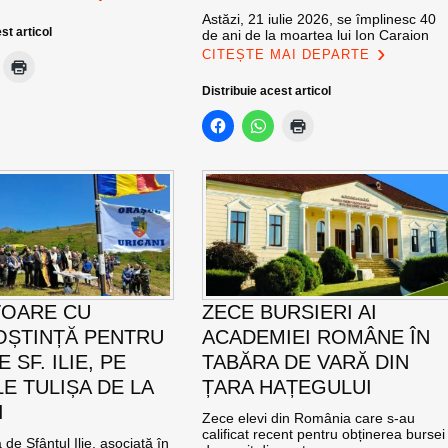
Astăzi, 21 iulie 2026, se împlinesc 40
st articol
de ani de la moartea lui Ion Caraion
CITEȘTE MAI DEPARTE
Distribuie acest articol
TOARE CU
ZECE BURSIERI AI
ȘTINȚĂ PENTRU
ACADEMIEI ROMÂNE ÎN
E SF. ILIE, PE
TABĂRA DE VARĂ DIN
E TULIȘA DE LA
ȚARA HAȚEGULUI
I
Zece elevi din România care s-au
calificat recent pentru obținerea bursei
de Sfântul Ilie, asociată în