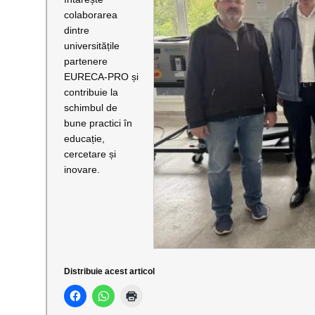
colaborarea
dintre
universitățile
partenere
EURECA-PRO și
contribuie la
schimbul de
bune practici în
educație,
cercetare și
inovare.
Distribuie acest articol