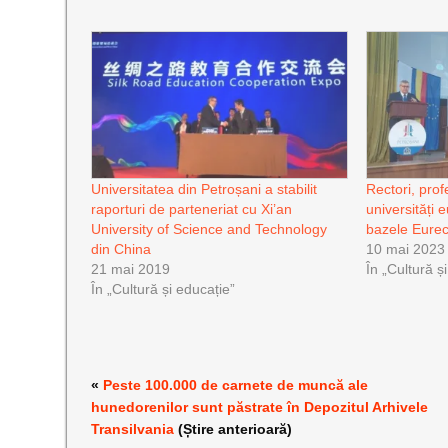
Universitatea din Petroșani a stabilit
Rectori, prof
raporturi de parteneriat cu Xi’an
universități 
University of Science and Technology
bazele Eurec
din China
10 mai 2023
21 mai 2019
În „Cultură ș
În „Cultură și educație”
«
Peste 100.000 de carnete de muncă ale
hunedorenilor sunt păstrate în Depozitul Arhivele
Transilvania
(Știre anterioară)