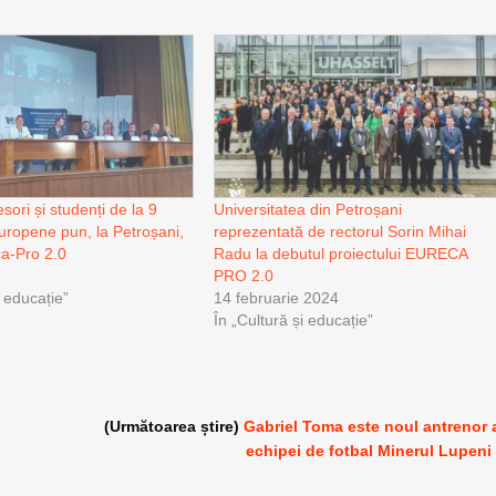
esori și studenți de la 9
Universitatea din Petroșani
europene pun, la Petroșani,
reprezentată de rectorul Sorin Mihai
a-Pro 2.0
Radu la debutul proiectului EURECA
PRO 2.0
i educație”
14 februarie 2024
În „Cultură și educație”
(Următoarea știre)
Gabriel Toma este noul antrenor 
echipei de fotbal Minerul Lupeni