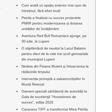
Cum arată un spațiu exterior mai ușor de
întreținut, fără efort inutil
Petrila a finalizat cu succes proiectele
PNRR pentru modernizarea și dotarea
unităților de învățământ
Aventura Red Bull Romaniacs ajunge, pe
30 iulie, la Lupeni
O săptămână de neuitat la Lacul Balaton
pentru elevi de la cele trei școli gimnaziale
din municipiul Lupeni
Nedeia din Poiana Muierii și întoarcerea la
rădăcinile timpului
Intervenție promptă a salvamontiștilor în
Munții Retezat
Oameni speciali sărbătoriți de autorități la
Gala de excelenţă ”Hunedoreni de
succes”, ediția 2026
Caravana TIFF a transformat Mina Petrila