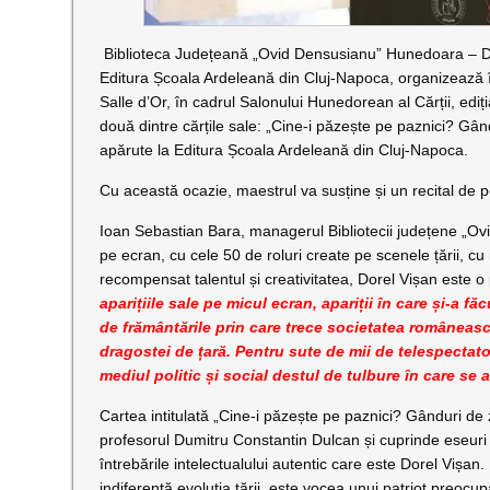
Biblioteca Județeană „Ovid Densusianu” Hunedoara – Dev
Editura Școala Ardeleană din Cluj-Napoca, organizează 
Salle d’Or, în cadrul Salonului Hunedorean al Cărții, ediț
două dintre cărțile sale: „Cine-i păzește pe paznici? Gân
apărute la Editura Școala Ardeleană din Cluj-Napoca.
Cu această ocazie, maestrul va susține și un recital de p
Ioan Sebastian Bara, managerul Bibliotecii județene „Ovi
pe ecran, cu cele 50 de roluri create pe scenele țării, cu 
recompensat talentul și creativitatea, Dorel Vișan este o 
aparițiile sale pe micul ecran, apariții în care și-a fă
de frământările prin care trece societatea româneasc
dragostei de țară. Pentru sute de mii de telespectato
mediul politic și social destul de tulbure în care se 
Cartea intitulată „Cine-i păzește pe paznici? Gânduri de 
profesorul Dumitru Constantin Dulcan și cuprinde eseuri
întrebările intelectualului autentic care este Dorel Vișan
indiferentă evoluția țării, este vocea unui patriot preo