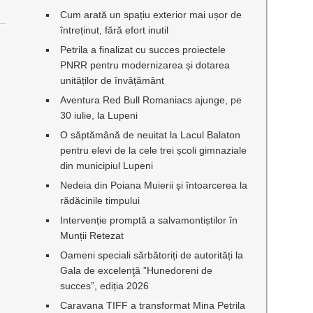
Cum arată un spațiu exterior mai ușor de
întreținut, fără efort inutil
Petrila a finalizat cu succes proiectele
PNRR pentru modernizarea și dotarea
unităților de învățământ
Aventura Red Bull Romaniacs ajunge, pe
30 iulie, la Lupeni
O săptămână de neuitat la Lacul Balaton
pentru elevi de la cele trei școli gimnaziale
din municipiul Lupeni
Nedeia din Poiana Muierii și întoarcerea la
rădăcinile timpului
Intervenție promptă a salvamontiștilor în
Munții Retezat
Oameni speciali sărbătoriți de autorități la
Gala de excelenţă ”Hunedoreni de
succes”, ediția 2026
Caravana TIFF a transformat Mina Petrila