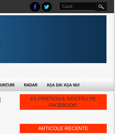
UNȚURI
RADAR
AȘA DA! AȘA NU!
U
FII PRIETENUL NOSTRU PE
FACEBOOK!
ARTICOLE RECENTE