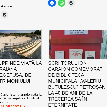
st articol
 PRINDE VIAȚĂ LA
SCRIITORUL ION
TRAIANA
CARAION COMEMORAT
EGETUSA, DE
DE BIBLIOTECA
ATRIMONIULUI
MUNICIPALĂ ,,VALERIU
BUTULESCU” PETROȘANI
LA 40 DE ANI DE LA
 zile, istoria prinde viață la
na Sarmizegetusa! Publicul
TRECEREA SA ÎN
istorie
ETERNITATE
MAI DEPARTE