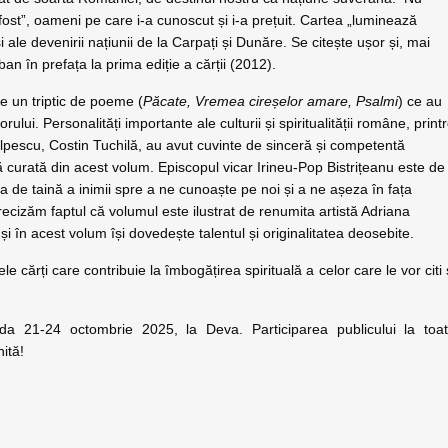
ost”, oameni pe care i-a cunoscut și i-a prețuit. Cartea „luminează
i ale devenirii națiunii de la Carpați și Dunăre. Se citește ușor și, mai
an în prefața la prima ediție a cărții (2012).
e un triptic de poeme (
Păcate, Vremea cireșelor amare, Psalmi
) ce au
lui. Personalități importante ale culturii și spiritualității române, print
scu, Costin Tuchilă, au avut cuvinte de sinceră și competentă
ă curată din acest volum. Episcopul vicar Irineu-Pop Bistrițeanu este de
 de taină a inimii spre a ne cunoaște pe noi și a ne așeza în fața
ecizăm faptul că volumul este ilustrat de renumita artistă Adriana
și în acest volum își dovedește talentul și originalitatea deosebite.
cărți care contribuie la îmbogățirea spirituală a celor care le vor citi 
da 21-24 octombrie 2025, la Deva. Participarea publicului la toa
ită!