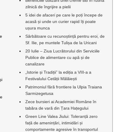
Beneficiile utilizării unei creme BB în rutina
zilnică de îngrijire a pielii
5 idei de afaceri pe care le poți începe de
acasă și unde un curier rapid îți poate
ușura munca
re
Sărbătoare cu recunoștință pentru eroi, de
Sf. Ilie, pe muntele Tulișa de la Uricani
20 Iulie – Ziua Lucrătorului din Serviciile
Publice de alimentare cu apă și de
canalizare
„Istorie și Tradiții” la ediția a VIII-a a
Festivalului Cetății Mălăiești
și
Patrimoniul fără frontiere la Ulpia Traiana
Sarmizegetusa
te
Zece bursieri ai Academiei Române în
tabăra de vară din Țara Hațegului
Green Line Valea Jiului: Toleranță zero
față de amenințări, intimidări și
comportamente agresive în transportul