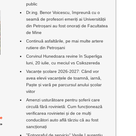
public
Dr.ing. Benor Voicescu, împreună cu o
seamă de profesori emeriți ai Universității
din Petroșani au fost onorați de Facultatea
de Mine
Continuă asfaltările, pe mai multe artere
rutiere din Petroșani
Corvinul Hunedoara revine în Superliga
luni, 20 iulie, cu meciul vs Csikszereda
Vacanțe școlare 2026-2027: Când vor
avea elevii vacanțele de toamnă, iarnă,
Paște și vară pe parcursul anului școlar
viitor
Amenzi usturătoare pentru șoferii care
circulă fără rovinietă: Cum funcționează
verificarea rovinietei și de ce mulți
de
conducători auto află târziu că au fost
»
sancționați
”Fotograful de serviciu” Vasile Laurențiu