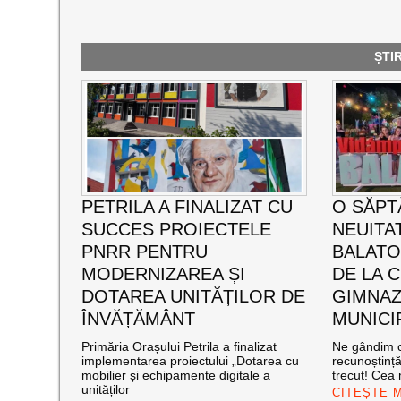
ȘTI
PETRILA A FINALIZAT CU
O SĂPT
SUCCES PROIECTELE
NEUITA
PNRR PENTRU
BALATO
MODERNIZAREA ȘI
DE LA C
DOTAREA UNITĂȚILOR DE
GIMNAZ
ÎNVĂȚĂMÂNT
MUNICI
Primăria Orașului Petrila a finalizat
Ne gândim c
implementarea proiectului „Dotarea cu
recunoștinț
mobilier și echipamente digitale a
trecut! Cea
unităților
CITEȘTE 