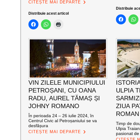
CITEȘTE MAI DEPARTE
Distribuie ace
Distribuie acest articol
VIN ZILELE MUNICIPIULUI
ISTORIA
PETROȘANI, CU OANA
ULPIA 
RADU, AUREL TĂMAȘ ȘI
SARMIZ
JOHNY ROMANO
ZIUA P
ROMAN
În perioada 24 – 26 iulie 2024, în
Centrul Civic al Petroșaniului se va
Timp de două
desfășura
Ulpia Traia
CITEȘTE MAI DEPARTE
pasionat de 
CITEȘTE 