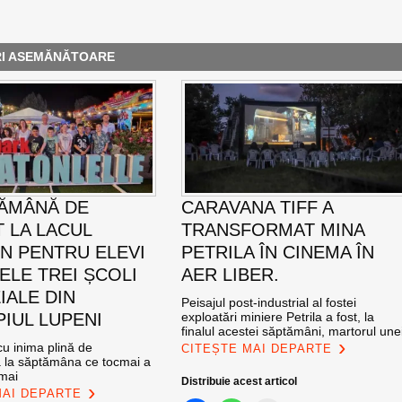
RI ASEMĂNĂTOARE
ĂMÂNĂ DE
CARAVANA TIFF A
T LA LACUL
TRANSFORMAT MINA
N PENTRU ELEVI
PETRILA ÎN CINEMA ÎN
ELE TREI ȘCOLI
AER LIBER.
IALE DIN
Peisajul post-industrial al fostei
PIUL LUPENI
exploatări miniere Petrila a fost, la
finalul acestei săptămâni, martorul une
u inima plină de
CITEȘTE MAI DEPARTE
ă la săptămâna ce tocmai a
 mai
Distribuie acest articol
MAI DEPARTE