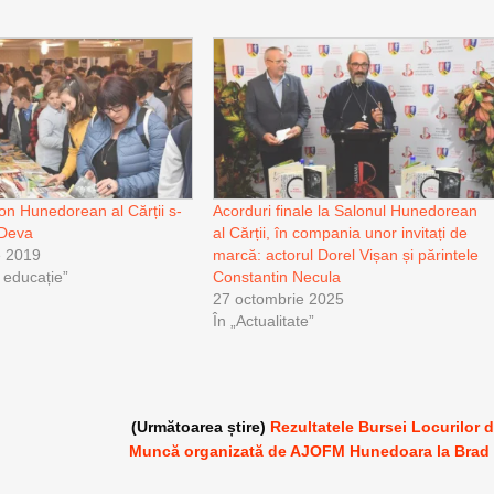
lon Hunedorean al Cărții s-
Acorduri finale la Salonul Hunedorean
 Deva
al Cărții, în compania unor invitați de
e 2019
marcă: actorul Dorel Vișan și părintele
i educație”
Constantin Necula
27 octombrie 2025
În „Actualitate”
(Următoarea știre)
Rezultatele Bursei Locurilor 
Muncă organizată de AJOFM Hunedoara la Brad