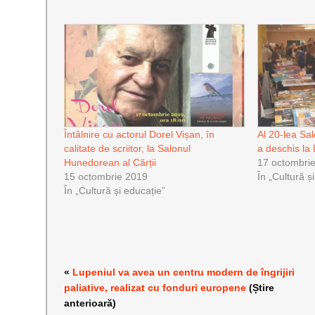
Întâlnire cu actorul Dorel Vișan, în
Al 20-lea Sa
calitate de scriitor, la Salonul
a deschis la
Hunedorean al Cărții
17 octombri
15 octombrie 2019
În „Cultură ș
În „Cultură și educație”
«
Lupeniul va avea un centru modern de îngrijiri
paliative, realizat cu fonduri europene
(Știre
anterioară)