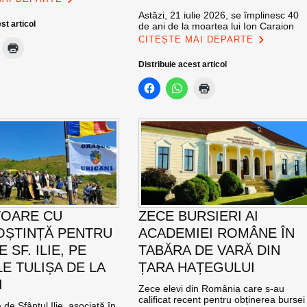
Astăzi, 21 iulie 2026, se împlinesc 40
st articol
de ani de la moartea lui Ion Caraion
CITEȘTE MAI DEPARTE
Distribuie acest articol
TOARE CU
ZECE BURSIERI AI
ȘTINȚĂ PENTRU
ACADEMIEI ROMÂNE ÎN
E SF. ILIE, PE
TABĂRA DE VARĂ DIN
E TULIȘA DE LA
ȚARA HAȚEGULUI
I
Zece elevi din România care s-au
calificat recent pentru obținerea bursei
de Sfântul Ilie, asociată în