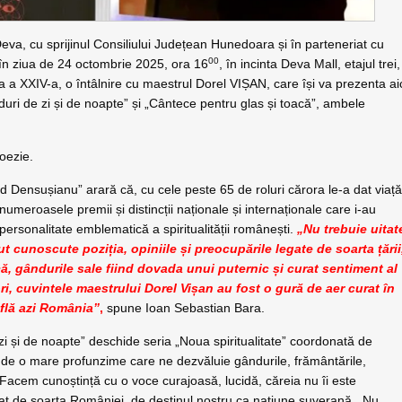
a, cu sprijinul Consiliului Județean Hunedoara și în parteneriat cu
00
în ziua de 24 octombrie 2025, ora 16
, în incinta Deva Mall, etajul trei,
ia a XXIV-a, o întâlnire cu maestrul Dorel VIȘAN, care își va prezenta ai
duri de zi și de noapte” și „Cântece pentru glas și toacă”, ambele
oezie.
d Densușianu” arară că, cu cele peste 65 de roluri cărora le-a dat viaț
numeroasele premii și distincții naționale și internaționale care i-au
personalitate emblematică a spiritualității românești.
„Nu trebuie uitat
cut cunoscute poziția, opiniile și preocupările legate de soarta țării
ă, gândurile sale fiind dovada unui puternic și curat sentiment al
ri, cuvintele maestrului Dorel Vișan au fost o gură de aer curat în
află azi România”
,
spune Ioan Sebastian Bara.
zi și de noapte” deschide seria „Noua spiritualitate” coordonată de
 de o mare profunzime care ne dezvăluie gândurile, frământările,
. Facem cunoștință cu o voce curajoasă, lucidă, căreia nu îi este
cupat de soarta României, de destinul nostru ca națiune suverană. Nu