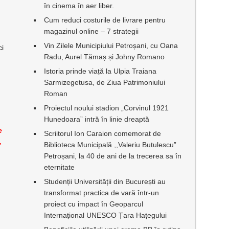
în cinema în aer liber.
Cum reduci costurile de livrare pentru
magazinul online – 7 strategii
Vin Zilele Municipiului Petroșani, cu Oana
ci
Radu, Aurel Tămaș și Johny Romano
Istoria prinde viață la Ulpia Traiana
Sarmizegetusa, de Ziua Patrimoniului
Roman
ă
Proiectul noului stadion „Corvinul 1921
Hunedoara” intră în linie dreaptă
e
Scriitorul Ion Caraion comemorat de
,
Biblioteca Municipală ,,Valeriu Butulescu”
Petroșani, la 40 de ani de la trecerea sa în
eternitate
Studenții Universității din București au
transformat practica de vară într-un
proiect cu impact în Geoparcul
Internațional UNESCO Țara Hațegului