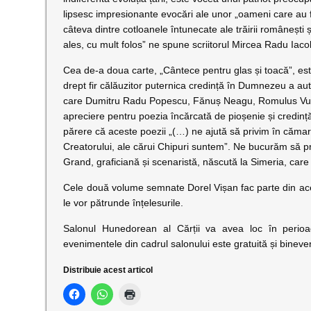
lipsesc impresionante evocări ale unor „oameni care au f
câteva dintre cotloanele întunecate ale trăirii românești ș
ales, cu mult folos” ne spune scriitorul Mircea Radu Iacob
Cea de-a doua carte, „Cântece pentru glas și toacă”, est
drept fir călăuzitor puternica credință în Dumnezeu a autoru
care Dumitru Radu Popescu, Fănuș Neagu, Romulus Vulpe
apreciere pentru poezia încărcată de pioșenie și credinț
părere că aceste poezii „(…) ne ajută să privim în cămara
Creatorului, ale cărui Chipuri suntem”. Ne bucurăm să pr
Grand, graficiană și scenaristă, născută la Simeria, care 
Cele două volume semnate Dorel Vișan fac parte din acele 
le vor pătrunde înțelesurile.
Salonul Hunedorean al Cărții va avea loc în perioa
evenimentele din cadrul salonului este gratuită și bineven
Distribuie acest articol