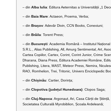
– din
Alba Iulia
: Editura Aeternitas a Universității „1 De
– din
Baia Mare
: Actaeon, Proema, Verba;
– din
Brașov
: Adevăr Divin, CCN Books, Conexiuni;
– din
Brăila
: Torent Press;
– din
București
: Academia Română – Institutul Național p
S.R.L., Alias Publishing, All, Amurg Sentimental, Art, 
Cartea Copiilor, Cartex, Corint, Corint Junior, Crime S
Dharana, Diana Press, Editura Academiei Române, Editu
Publishing, Litera, MAST, Meteor Press, Nemira, Niculesc
RAO, Romhelion, Trei, Tritonic, Univers Enciclopedic Boo
– din
Chișinău
: Cartier, Dorința;
– din
Clopotiva (județul Hunedoara)
: Clopos Saga;
– din
Cluj-Napoca
: Argonaut, Ari, Casa Cărții de Știință
Societatea Culturală Myrobiblion, Școala Ardeleană;