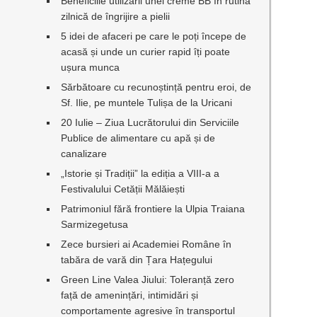
Beneficiile utilizării unei creme BB în rutina
zilnică de îngrijire a pielii
5 idei de afaceri pe care le poți începe de
acasă și unde un curier rapid îți poate
ușura munca
Sărbătoare cu recunoștință pentru eroi, de
Sf. Ilie, pe muntele Tulișa de la Uricani
20 Iulie – Ziua Lucrătorului din Serviciile
Publice de alimentare cu apă și de
canalizare
„Istorie și Tradiții” la ediția a VIII-a a
Festivalului Cetății Mălăiești
Patrimoniul fără frontiere la Ulpia Traiana
Sarmizegetusa
Zece bursieri ai Academiei Române în
tabăra de vară din Țara Hațegului
Green Line Valea Jiului: Toleranță zero
față de amenințări, intimidări și
comportamente agresive în transportul