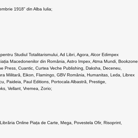
cembrie 1918” din Alba Iulia;
entru Studiul Totalitarismului, Ad Libri, Agora, Alcor Edimpex
Asociația Macedonenilor din România, Astro Impex, Atma Mundi, Bookzone
cene Press, Cuantic, Curtea Veche Publishing, Daksha, Deceneu,
ra Militară, Eikon, Flamingo, GBV România, Humanitas, Leda, Librex
u, Paideia, Paul Editions, Portocala Albastră, Prestige,
ks, Vellant, Vremea, Zorio;
, Librăria Online Piața de Carte, Mega, Povestela Ofir, Risoprint,