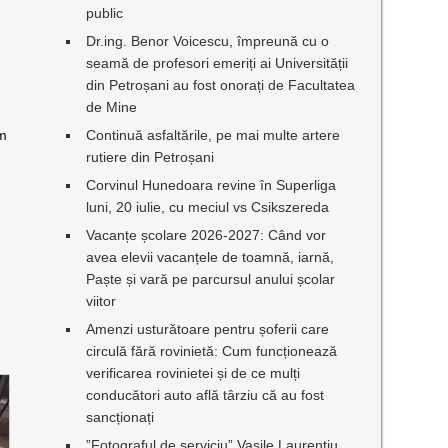
public
Dr.ing. Benor Voicescu, împreună cu o
seamă de profesori emeriți ai Universității
din Petroșani au fost onorați de Facultatea
de Mine
Continuă asfaltările, pe mai multe artere
im
rutiere din Petroșani
Corvinul Hunedoara revine în Superliga
luni, 20 iulie, cu meciul vs Csikszereda
Vacanțe școlare 2026-2027: Când vor
avea elevii vacanțele de toamnă, iarnă,
Paște și vară pe parcursul anului școlar
viitor
Amenzi usturătoare pentru șoferii care
circulă fără rovinietă: Cum funcționează
verificarea rovinietei și de ce mulți
conducători auto află târziu că au fost
sancționați
”Fotograful de serviciu” Vasile Laurențiu