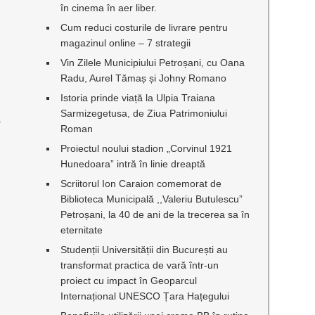
în cinema în aer liber.
Cum reduci costurile de livrare pentru
magazinul online – 7 strategii
Vin Zilele Municipiului Petroșani, cu Oana
Radu, Aurel Tămaș și Johny Romano
Istoria prinde viață la Ulpia Traiana
Sarmizegetusa, de Ziua Patrimoniului
a
Roman
Proiectul noului stadion „Corvinul 1921
Hunedoara” intră în linie dreaptă
Scriitorul Ion Caraion comemorat de
Biblioteca Municipală ,,Valeriu Butulescu”
Petroșani, la 40 de ani de la trecerea sa în
eternitate
Studenții Universității din București au
transformat practica de vară într-un
proiect cu impact în Geoparcul
Internațional UNESCO Țara Hațegului