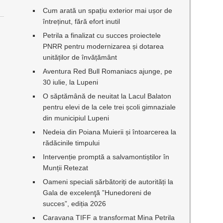
Cum arată un spațiu exterior mai ușor de
întreținut, fără efort inutil
Petrila a finalizat cu succes proiectele
PNRR pentru modernizarea și dotarea
unităților de învățământ
Aventura Red Bull Romaniacs ajunge, pe
30 iulie, la Lupeni
O săptămână de neuitat la Lacul Balaton
pentru elevi de la cele trei școli gimnaziale
din municipiul Lupeni
Nedeia din Poiana Muierii și întoarcerea la
rădăcinile timpului
Intervenție promptă a salvamontiștilor în
Munții Retezat
Oameni speciali sărbătoriți de autorități la
Gala de excelenţă ”Hunedoreni de
succes”, ediția 2026
Caravana TIFF a transformat Mina Petrila