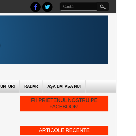
UNȚURI
RADAR
AȘA DA! AȘA NU!
FII PRIETENUL NOSTRU PE
FACEBOOK!
ARTICOLE RECENTE