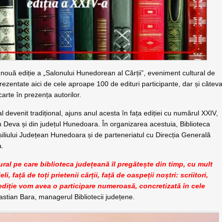
 nouă ediție a „Salonului Hunedorean al Cărții”, eveniment cultural de
prezentate aici de cele aproape 100 de edituri participante, dar și câtev
arte în prezența autorilor.
 devenit tradițional, ajuns anul acesta în fața ediției cu numărul XXIV,
din Deva și din județul Hunedoara. În organizarea acestuia, Biblioteca
iliului Județean Hunedoara și de parteneriatul cu Direcția Generală
a.
ral pe care biblioteca județeană îl pregătește din timp, cu mult
i, față de toți prietenii cărții, față de oaspeții noștri: scriitori,
tă ediție vom avea o participare numeroasă, concretizată în cele
stian Bara, managerul Bibliotecii județene.