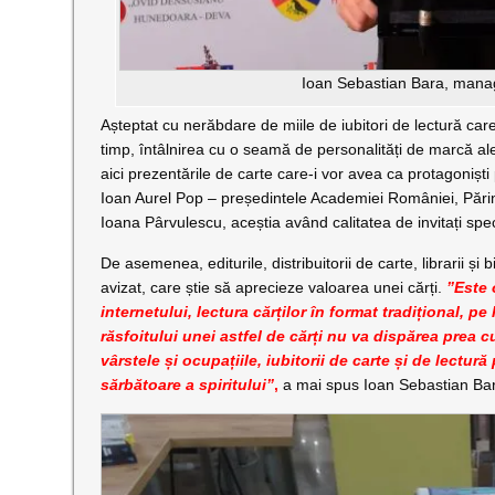
Ioan Sebastian Bara, manag
Așteptat cu nerăbdare de miile de iubitori de lectură care 
timp, întâlnirea cu o seamă de personalități de marcă ale 
aici prezentările de carte care-i vor avea ca protagonișt
Ioan Aurel Pop – președintele Academiei României, Părin
Ioana Pârvulescu, aceștia având calitatea de invitați speci
De asemenea, editurile, distribuitorii de carte, librarii și
avizat, care știe să aprecieze valoarea unei cărți.
”Este 
internetului, lectura cărților în format tradițional, pe
răsfoitului unei astfel de cărți nu va dispărea prea
vârstele și ocupațiile, iubitorii de carte și de lectu
sărbătoare a spiritului”
,
a mai spus Ioan Sebastian Ba