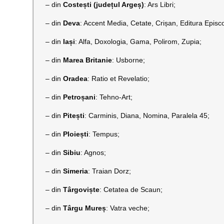
– din
Costești (județul Argeș)
: Ars Libri;
– din
Deva
: Accent Media, Cetate, Crișan, Editura Epis
– din
Iași
: Alfa, Doxologia, Gama, Polirom, Zupia;
– din
Marea Britanie
: Usborne;
– din
Oradea
: Ratio et Revelatio;
– din
Petroșani
: Tehno-Art;
– din
Pitești
: Carminis, Diana, Nomina, Paralela 45;
– din
Ploiești
: Tempus;
– din
Sibiu
: Agnos;
– din
Simeria
:
Traian Dorz;
– din
Târgoviște
: Cetatea de Scaun;
– din
Târgu Mureș
: Vatra veche;