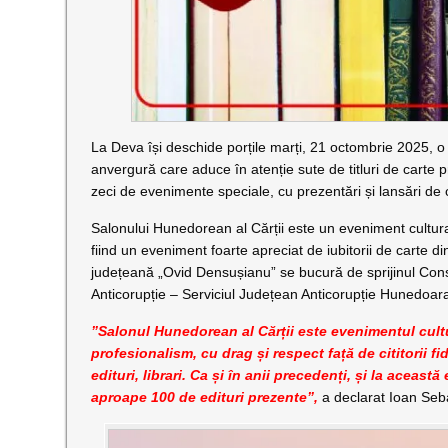
La Deva își deschide porțile marți, 21 octombrie 2025, o
anvergură care aduce în atenție sute de titluri de carte 
zeci de evenimente speciale, cu prezentări și lansări de c
Salonului Hunedorean al Cărții este un eveniment cultural
fiind un eveniment foarte apreciat de iubitorii de carte 
județeană „Ovid Densușianu” se bucură de sprijinul Cons
Anticorupție – Serviciul Județean Anticorupție Hunedoar
”Salonul Hunedorean al Cărții este evenimentul cultu
profesionalism, cu drag și respect față de cititorii fidel
edituri, librari. Ca și în anii precedenți, și la aceas
aproape 100 de edituri prezente”,
a declarat Ioan Seba