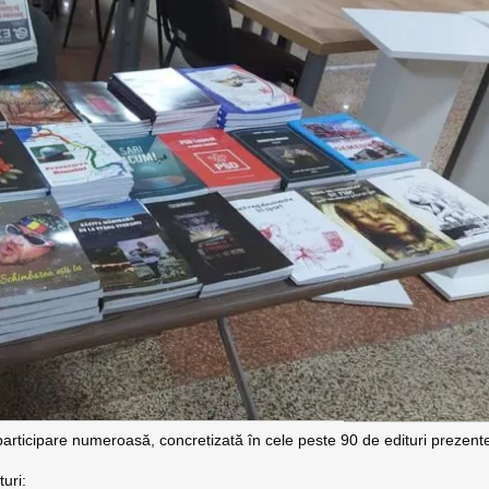
 participare numeroasă, concretizată în cele peste 90 de edituri prezent
turi: