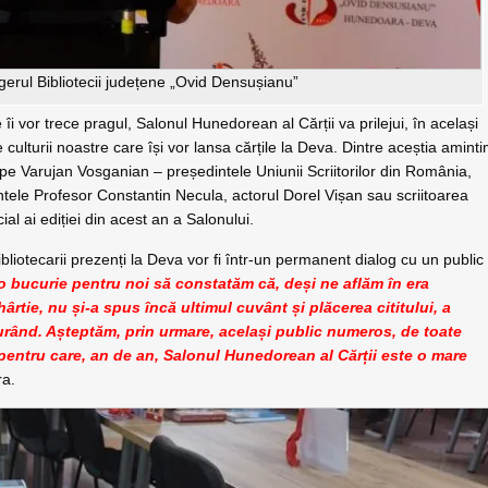
erul Bibliotecii județene „Ovid Densușianu”
îi vor trece pragul, Salonul Hunedorean al Cărții va prilejui, în același
culturii noastre care își vor lansa cărțile la Deva. Dintre aceștia amint
i pe Varujan Vosganian – președintele Uniunii Scriitorilor din România,
tele Profesor Constantin Necula, actorul Dorel Vișan sau scriitoarea
al ai ediției din acest an a Salonului.
 bibliotecarii prezenți la Deva vor fi într-un permanent dialog cu un public
o bucurie pentru noi să constatăm că, deși ne aflăm în era
 hârtie, nu și-a spus încă ultimul cuvânt și plăcerea cititului, a
 curând. Așteptăm, prin urmare, același public numeros, de toate
ră pentru care, an de an, Salonul Hunedorean al Cărții este o mare
ra.