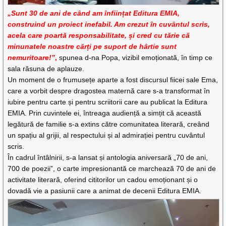
„Sunt 30 de ani de când am înființat Editura EMIA,
construind un proiect inefabil. Am crezut în cuvântul scris,
acela care poartă responsabilitate, și cred cu tărie că
minunatele noastre cărți pe suport de hârtie sunt
nemuritoare!”
,
spunea d-na Popa, vizibil emoționată, în timp ce
sala răsuna de aplauze.
Un moment de o frumusețe aparte a fost discursul fiicei sale Ema,
care a vorbit despre
dragostea maternă care s-a transformat în
iubire pentru carte și pentru scriitorii care au publicat la Editura
EMIA
. Prin cuvintele ei, întreaga audiență a simțit că această
legătură de familie s-a extins către comunitatea literară, creând
un spațiu al grijii, al respectului și al admirației pentru cuvântul
scris.
În cadrul întâlnirii, s-a lansat și
antologia aniversară „70 de ani,
700 de poezii”
, o carte impresionantă ce marchează 70 de ani de
activitate literară, oferind cititorilor un cadou emoționant și o
dovadă vie a pasiunii care a animat de decenii Editura EMIA.