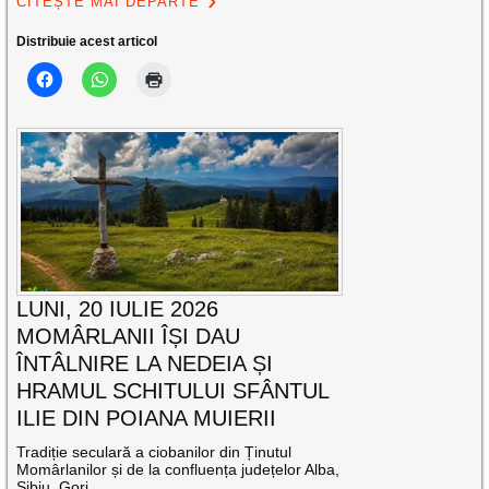
CITEȘTE MAI DEPARTE
Distribuie acest articol
LUNI, 20 IULIE 2026
MOMÂRLANII ÎȘI DAU
ÎNTÂLNIRE LA NEDEIA ȘI
HRAMUL SCHITULUI SFÂNTUL
ILIE DIN POIANA MUIERII
Tradiție seculară a ciobanilor din Ținutul
Momârlanilor și de la confluența județelor Alba,
Sibiu, Gorj,