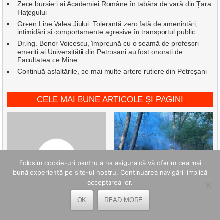
Zece bursieri ai Academiei Române în tabăra de vară din Țara
Hațegului
Green Line Valea Jiului: Toleranță zero față de amenințări,
intimidări și comportamente agresive în transportul public
Dr.ing. Benor Voicescu, împreună cu o seamă de profesori
emeriți ai Universității din Petroșani au fost onorați de
Facultatea de Mine
Continuă asfaltările, pe mai multe artere rutiere din Petroșani
CELE MAI BUNE ARTICOLE ȘI PAGINI
Folosim cookie-uri pentru a ne asigura că vă oferim cea mai
bună experiență pe site-ul nostru. Continuarea navigării implică
acceptarea lor.
OK
READ MORE