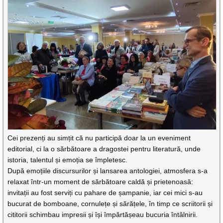
Cei prezenți au simțit că nu participă doar la un eveniment
editorial, ci la o
sărbătoare a dragostei pentru literatură
, unde
istoria, talentul și emoția se împletesc.
După emoțiile discursurilor și lansarea antologiei, atmosfera s-a
relaxat într-un
moment de sărbătoare caldă și prietenoasă
:
invitații au fost serviți cu
pahare de șampanie
, iar cei mici s-au
bucurat de
bomboane, cornulețe și sărățele
, în timp ce scriitorii și
cititorii schimbau impresii și își împărtășeau bucuria întâlnirii.