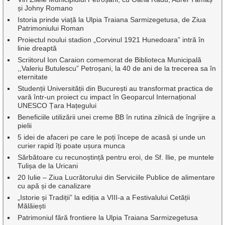
și Johny Romano
Istoria prinde viață la Ulpia Traiana Sarmizegetusa, de Ziua
Patrimoniului Roman
Proiectul noului stadion „Corvinul 1921 Hunedoara” intră în
linie dreaptă
Scriitorul Ion Caraion comemorat de Biblioteca Municipală
,,Valeriu Butulescu” Petroșani, la 40 de ani de la trecerea sa în
eternitate
Studenții Universității din București au transformat practica de
vară într-un proiect cu impact în Geoparcul Internațional
UNESCO Țara Hațegului
Beneficiile utilizării unei creme BB în rutina zilnică de îngrijire a
pielii
5 idei de afaceri pe care le poți începe de acasă și unde un
curier rapid îți poate ușura munca
Sărbătoare cu recunoștință pentru eroi, de Sf. Ilie, pe muntele
Tulișa de la Uricani
20 Iulie – Ziua Lucrătorului din Serviciile Publice de alimentare
cu apă și de canalizare
„Istorie și Tradiții” la ediția a VIII-a a Festivalului Cetății
Mălăiești
Patrimoniul fără frontiere la Ulpia Traiana Sarmizegetusa