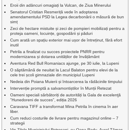
Eroii din adâncuri omagiați la Vulcan, de Ziua Minerului
Senatorul Cristian Resmeriță vede în adoptarea
amendamentului PSD la Legea decarbonării o măsură de bun
simț
Zeci de hectare mistuite și zeci de pompieri mobilizați pentru a
proteja oameni, locuințe, gospodării și păduri
Cum arată un spațiu exterior mai ușor de întreținut, fără efort
inutil
Petrila a finalizat cu succes proiectele PNRR pentru
modernizarea și dotarea unităților de învățământ
Aventura Red Bull Romaniacs ajunge, pe 30 iulie, la Lupeni
O săptămână de neuitat la Lacul Balaton pentru elevi de la
cele trei școli gimnaziale din municipiul Lupeni
Nedeia din Poiana Muierii și întoarcerea la rădăcinile timpului
Intervenție promptă a salvamontiștilor în Munții Retezat
Oameni speciali sărbătoriți de autorități la Gala de excelenţă
”Hunedoreni de succes”, ediția 2026
Caravana TIFF a transformat Mina Petrila în cinema în aer
liber.
Cum reduci costurile de livrare pentru magazinul online – 7
strategii
Vin Zilele Municipiului Petroșani, cu Oana Radu, Aurel Tămaș