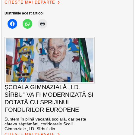
CITEȘTE MAI DEPARTE
Distribuie acest articol
ȘCOALA GIMNAZIALĂ „I.D.
SÎRBU” VA FI MODERNIZATĂ ȘI
DOTATĂ CU SPRIJINUL
FONDURILOR EUROPENE
Suntem în plină vacanță școlară, dar peste
câteva săptămâni, coridoarele Școlii
Gimnaziale „I.D. Sîrbu” din
CITEȘTE MAI DEPARTE