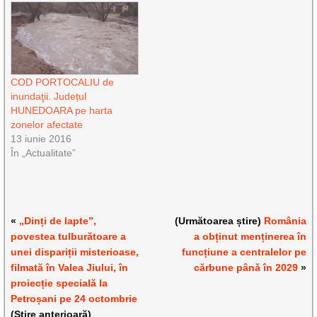
COD PORTOCALIU de
inundaţii. Județul
HUNEDOARA pe harta
zonelor afectate
13 iunie 2016
În „Actualitate”
«
„Dinți de lapte”,
(Următoarea știre)
România
povestea tulburătoare a
a obținut menținerea în
unei dispariții misterioase,
funcțiune a centralelor pe
filmată în Valea Jiului, în
cărbune până în 2029
»
proiecție specială la
Petroșani pe 24 octombrie
(Știre anterioară)