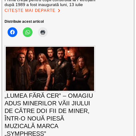
după 1989 a fost inaugurată luni, 13 iulie
CITEȘTE MAI DEPARTE
Distribuie acest articol
„LUMEA FĂRĂ CER” – OMAGIU
ADUS MINERILOR VĂII JIULUI
DE CĂTRE DOI FII DE MINER,
ÎNTR-O NOUĂ PIESĂ
MUZICALĂ MARCA
„SYMPHRESS”