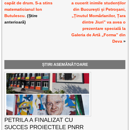
capăt de drum. S-a stins
a cucerit inimile studenților
matematicianul Ion
din București și Petroșani,
Butulescu.
(Știre
„Ținutul Momârlanilor, Țara
anterioară)
dintre Jiuri” va avea o
prezentare specială la
Galeria de Artă „Forma” din
Deva
»
ȘTIRI ASEMĂNĂTOARE
PETRILA A FINALIZAT CU
SUCCES PROIECTELE PNRR