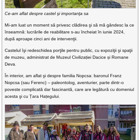
Ce-am aflat despre castel şi importanţa sa
Mi-am luat un moment să privesc clădirea şi să mă gândesc la ce
înseamnă: lucrările de reabilitare s-au încheiat în iunie 2024,
după aproape cinci ani de intervenţii.
Castelul îşi redeschidea porţile pentru public, cu expoziţii şi spaţii
de muzeu, administrat de Muzeul Civilizației Dacice și Romane
Deva.
În interior, am aflat şi despre familia Nopcsa: baronul Franz
Nopcsa (sau Ferenc) – paleontolog, aventurier, parte dintr-o
poveste complicată dar fascinantă, care are legătură cu domeniul
acesta şi cu Țara Hațegului.