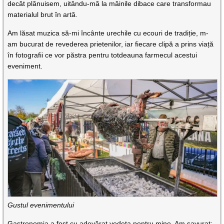
decât plănuisem, uitându-mă la mâinile dibace care transformau
materialul brut în artă.
Am lăsat muzica să-mi încânte urechile cu ecouri de tradiție, m-
am bucurat de revederea prietenilor, iar fiecare clipă a prins viață
în fotografii ce vor păstra pentru totdeauna farmecul acestui
eveniment.
Gustul evenimentului
Gastronomia a fost cu adevărat vedeta pentru mine. Am savurat: