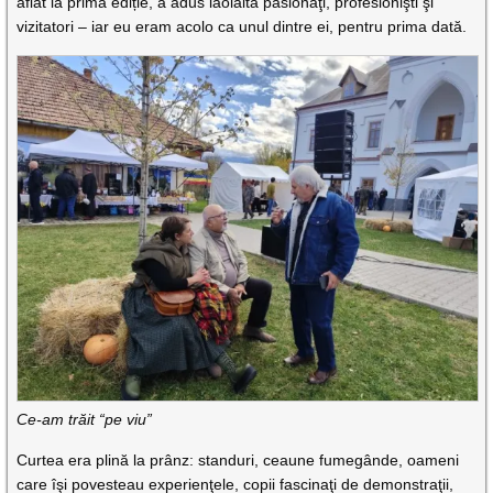
aflat la prima ediție, a adus laolaltă pasionaţi, profesionişti şi
vizitatori – iar eu eram acolo ca unul dintre ei, pentru prima dată.
Ce-am trăit “pe viu”
Curtea era plină la prânz: standuri, ceaune fumegânde, oameni
care îşi povesteau experienţele, copii fascinaţi de demonstraţii,