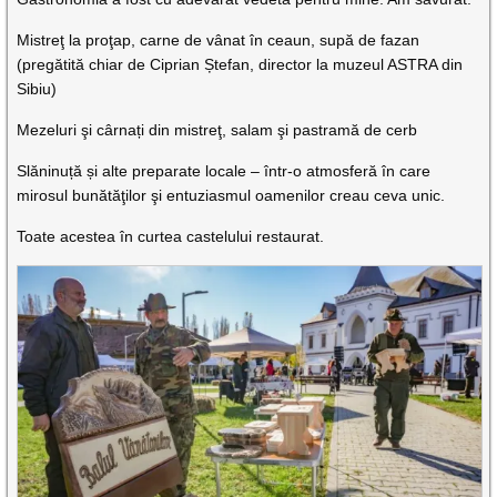
Mistreţ la proţap, carne de vânat în ceaun, supă de fazan
(pregătită chiar de Ciprian Ștefan, director la muzeul ASTRA din
Sibiu)
Mezeluri şi cârnați din mistreţ, salam şi pastramă de cerb
Slăninuță și alte preparate locale – într-o atmosferă în care
mirosul bunătăţilor şi entuziasmul oamenilor creau ceva unic.
Toate acestea în curtea castelului restaurat.