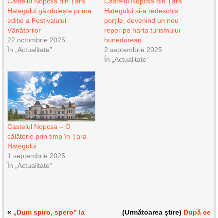
Castelul Nopcsa din Țara
Castelul Nopcsa din Țara
Hațegului găzduiește prima
Hațegului și-a redeschis
ediție a Festivalului
porțile, devenind un nou
Vânătorilor
reper pe harta turismului
22 octombrie 2025
hunedorean
În „Actualitate”
2 septembrie 2025
În „Actualitate”
Castelul Nopcsa – O
călătorie prin timp în Țara
Hațegului
1 septembrie 2025
În „Actualitate”
«
„Dum spiro, spero” la
(Următoarea știre)
După ce