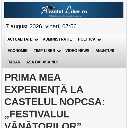
7 august 2026, vineri, 07:56
ACTUALITATE
ADMINISTRAȚIE
POLITICĂ
ECONOMIE
TIMP LIBER
VIDEO NEWS
ANUNȚURI
RADAR
AȘA DA! AȘA NU!
PRIMA MEA
EXPERIENȚĂ LA
CASTELUL NOPCSA:
„FESTIVALUL
VÂNĂTORILOR”