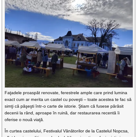
Faţadele proaspăt renovate, ferestrele ample care prind lumina
exact cum ar merita un castel cu poveşti – toate acestea te fac să
simţi că păşeşti într-o carte de istorie. Ştiam că fusese părăsit
decenii la rând, aproape în ruină, dar restaurarea recentă îi
oferise o nouă viaţă.
În curtea castelului, Festivalul Vânătorilor de la Castelul Nopcsa,