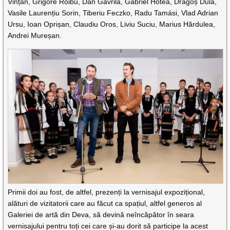
Vințan, Grigore Roibu, Dan Gavrilă, Gabriel Hotea, Dragoș Dula,
Vasile Laurențiu Sorin, Tiberiu Feczko, Radu Tamási, Vlad Adrian
Ursu, Ioan Oprișan, Claudiu Oros, Liviu Suciu, Marius Hărdulea,
Andrei Mureșan.
Primii doi au fost, de altfel, prezenți la vernisajul expozițional,
alături de vizitatorii care au făcut ca spațiul, altfel generos al
Galeriei de artă din Deva, să devină neîncăpător în seara
vernisajului pentru toți cei care și-au dorit să participe la acest