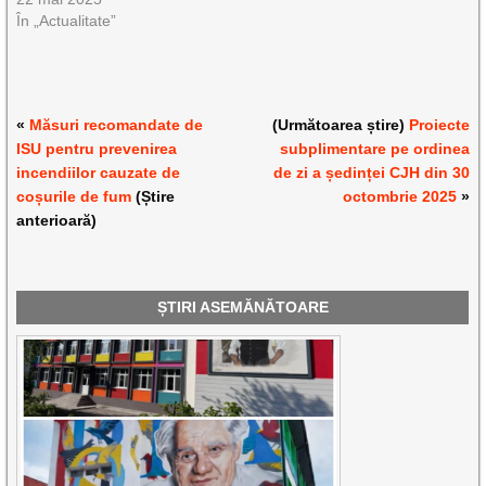
În „Actualitate”
«
Măsuri recomandate de
(Următoarea știre)
Proiecte
ISU pentru prevenirea
subplimentare pe ordinea
incendiilor cauzate de
de zi a ședinței CJH din 30
coșurile de fum
(Știre
octombrie 2025
»
anterioară)
ȘTIRI ASEMĂNĂTOARE