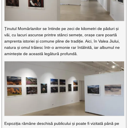
Ținutul Momârlanilor se întinde pe zeci de kilometri de păduri și
văi, cu lacuri ascunse printre stânci semețe, orașe care poartă
amprenta istoriei și comune pline de tradiție. Aici, în Valea Jiului,
natura și omul trăiesc într-o armonie rar întâlnită, iar albumul ne
amintește de această legătură profundă.
Expoziția rămâne deschisă publicului și poate fi vizitată până pe