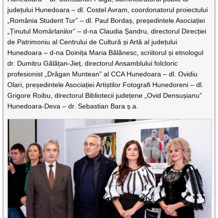
județului Hunedoara – dl. Costel Avram, coordonatorul proiectului
„România Student Tur” – dl. Paul Bordaș, președintele Asociației
„Ținutul Momârlanilor” – d-na Claudia Șandru, directorul Direcției
de Patrimoniu al Centrului de Cultură și Artă al județului
Hunedoara – d-na Doinița Maria Bălănesc, scriitorul și etnologul
dr. Dumitru Gălățan-Jieț, directorul Ansamblului folcloric
profesionist „Drăgan Muntean” al CCA Hunedoara – dl. Ovidiu
Olari, președintele Asociației Artiștilor Fotografi Hunedoreni – dl.
Grigore Roibu, directorul Bibliotecii județene „Ovid Densușianu”
Hunedoara-Deva – dr. Sebastian Bara ș.a.