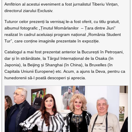
Amfitrion al acestui eveniment a fost jurnalistul Tiberiu Vințan,
directorul ziarului Exclusiv.
Tuturor celor prezenți la vernisaj le-a fost oferit, cu titlu gratuit,
albumul fotografic „Ținutul Momârlanilor – Țara dintre Jiuri”
realizat în cadrul aceluiași program național „România Student
Tur”, care conține imaginile prezentate în expoziție.
Catalogul a mai fost prezentat anterior la București în Petroșani,
dar și în străinătate, la Târgul Internațional de la Osaka (în
Japonia), la Beijing și Shanghai (în China), la Bruxelles (în
Capitala Uniunii Europene) etc. Acum, a ajuns la Deva, pentru ca
hunedorenii să-l poată descoperi și aprecia.