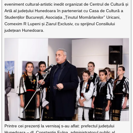
eveniment cultural-artistic inedit organizat de Centrul de Cultură și
Artă al județului Hunedoara în parteneriat cu Casa de Cultură a
Studenților București, Asociația „Ținutul Momârlanilor” Uricani,
Comexim R Lupeni și Ziarul Exclusiv, cu sprijinul Consiliului
județean Hunedoara.
Printre cei prezenți la vernisaj s-au aflat: prefectul județului
Hunedoara – dl. Constantin Fulga, administratorul public al