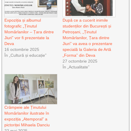
Expoziția și albumul
După ce a cucerit inimile
fotografic „Ținutul
studenților din București și
Momârlanilor – Țara dintre
Petroșani, „Ținutul
Jiuri” vor fi prezentate la
Momârlanilor, Țara dintre
Deva
Jiuri” va avea o prezentare
16 octombrie 2025
specială la Galeria de Artă
În „Cultură și educație”
„Forma” din Deva
27 octombrie 2025
În „Actualitate”
Crâmpeie ale Ținutului
Momârlanilor ilustrate în
expoziția „Atemporal” a
pictoriței Mihaela Danciu
22 mai 2025