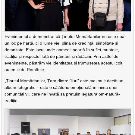
Evenimentul a demonstrat că Ținutul Momârlanilor nu este doar
un loc pe hartă, ci o lume vie, plină de credință, simplitate și
demnitate. Este locul unde oamenii poartă în suflet muntele,
tradiția și respectul față de pământ și rădăcini. Prin astfel de
evenimente, păstrăm vie identitatea și frumusețea acestui colț
autentic de Românie.
„Ținutul Momârlanilor, Țara dintre Jiuri” este mai mult decât un
album fotografic – este o călătorie emoțională în inima unei
comunități vii, care ne învață să prețuim legătura om-natură-
tradiție.