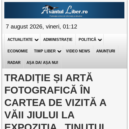
7 august 2026, vineri, 01:12
ACTUALITATE
ADMINISTRAȚIE
POLITICĂ
ECONOMIE
TIMP LIBER
VIDEO NEWS
ANUNȚURI
RADAR
AȘA DA! AȘA NU!
TRADIȚIE ȘI ARTĂ
FOTOGRAFICĂ ÎN
CARTEA DE VIZITĂ A
VĂII JIULUI LA
EXPOZIȚIA „ȚINUTUL