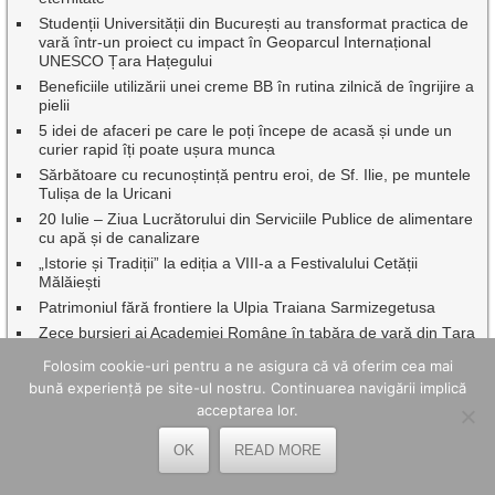
Studenții Universității din București au transformat practica de
vară într-un proiect cu impact în Geoparcul Internațional
UNESCO Țara Hațegului
Beneficiile utilizării unei creme BB în rutina zilnică de îngrijire a
pielii
5 idei de afaceri pe care le poți începe de acasă și unde un
curier rapid îți poate ușura munca
Sărbătoare cu recunoștință pentru eroi, de Sf. Ilie, pe muntele
Tulișa de la Uricani
20 Iulie – Ziua Lucrătorului din Serviciile Publice de alimentare
cu apă și de canalizare
„Istorie și Tradiții” la ediția a VIII-a a Festivalului Cetății
Mălăiești
Patrimoniul fără frontiere la Ulpia Traiana Sarmizegetusa
Zece bursieri ai Academiei Române în tabăra de vară din Țara
Hațegului
Folosim cookie-uri pentru a ne asigura că vă oferim cea mai
Green Line Valea Jiului: Toleranță zero față de amenințări,
bună experiență pe site-ul nostru. Continuarea navigării implică
intimidări și comportamente agresive în transportul public
acceptarea lor.
Dr.ing. Benor Voicescu, împreună cu o seamă de profesori
emeriți ai Universității din Petroșani au fost onorați de
OK
READ MORE
Facultatea de Mine
Continuă asfaltările, pe mai multe artere rutiere din Petroșani