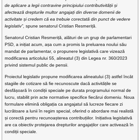
de aplicare a legii contravine principiului contributivității și
afectează drepturile multor angajați din diverse domenii de
activitate și credem că ea trebuie corectată din punct de vedere
legislativ”,
spune senatorul Cristian Resmeriță.
Senatorul Cristian Resmeriță, alături de un grup de parlamentari
PSD, a inițiat acum, așa cum a promis la preluarea noului său
mandat de parlamentar, o propunere legislativă care vizează
modificarea articolului 55, alineatul (3) din Legea nr. 360/2023
privind sistemul public de pensii.
Proiectul legislativ propune modificarea alineatului (3) astfel încât
stagiile de cotizare să fie recunoscute dacă activitățile se
desfășoară în condiții speciale pe durata programului normal de
lucru, stabilit prin acte normative specifice fiecărui domeniu. Noua
formulare elimină obligația ca angajatul să lucreze fiecare zi
lucrătoare a lunii în regim special, oferind o abordare mai realistă
și corectă pentru recunoașterea contribuțiilor. Inițiativa legislativă
are ca obiectiv protejarea drepturilor angajaților care activează în
condiții speciale.