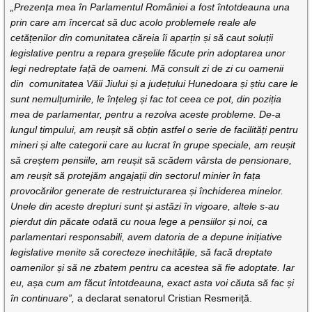
„Prezența mea în Parlamentul României a fost întotdeauna una
prin care am încercat să duc acolo problemele reale ale
cetățenilor din comunitatea căreia îi aparțin și să caut soluții
legislative pentru a repara greșelile făcute prin adoptarea unor
legi nedreptate față de oameni. Mă consult zi de zi cu oamenii
din comunitatea Văii Jiului și a județului Hunedoara și știu care le
sunt nemulțumirile, le înțeleg și fac tot ceea ce pot, din poziția
mea de parlamentar, pentru a rezolva aceste probleme. De-a
lungul timpului, am reușit să obțin astfel o serie de facilități pentru
mineri și alte categorii care au lucrat în grupe speciale, am reușit
să creștem pensiile, am reușit să scădem vârsta de pensionare,
am reușit să protejăm angajații din sectorul minier în fața
provocărilor generate de restruicturarea și închiderea minelor.
Unele din aceste drepturi sunt și astăzi în vigoare, altele s-au
pierdut din păcate odată cu noua lege a pensiilor și noi, ca
parlamentari responsabili, avem datoria de a depune inițiative
legislative menite să corecteze inechitățile, să facă dreptate
oamenilor și să ne zbatem pentru ca acestea să fie adoptate. Iar
eu, așa cum am făcut întotdeauna, exact asta voi căuta să fac și
în continuare”,
a declarat senatorul Cristian Resmeriță.