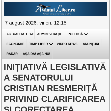
7 august 2026, vineri, 12:15
ACTUALITATE
ADMINISTRAȚIE
POLITICĂ
ECONOMIE
TIMP LIBER
VIDEO NEWS
ANUNȚURI
RADAR
AȘA DA! AȘA NU!
INIȚIATIVĂ LEGISLATIVĂ
A SENATORULUI
CRISTIAN RESMERIȚĂ
PRIVIND CLARIFICAREA
ȘI CORECTAREA