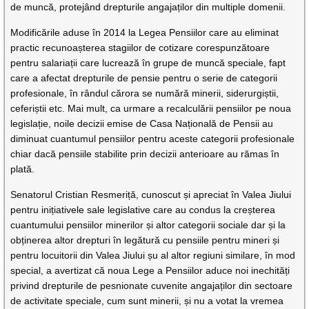
de muncă, protejând drepturile angajaților din multiple domenii.
Modificările aduse în 2014 la Legea Pensiilor care au eliminat
practic recunoașterea stagiilor de cotizare corespunzătoare
pentru salariații care lucrează în grupe de muncă speciale, fapt
care a afectat drepturile de pensie pentru o serie de categorii
profesionale, în rândul cărora se numără minerii, siderurgiștii,
ceferiștii etc. Mai mult, ca urmare a recalculării pensiilor pe noua
legislație, noile decizii emise de Casa Națională de Pensii au
diminuat cuantumul pensiilor pentru aceste categorii profesionale
chiar dacă pensiile stabilite prin decizii anterioare au rămas în
plată.
Senatorul Cristian Resmeriță, cunoscut și apreciat în Valea Jiului
pentru inițiativele sale legislative care au condus la creșterea
cuantumului pensiilor minerilor și altor categorii sociale dar și la
obținerea altor drepturi în legătură cu pensiile pentru mineri și
pentru locuitorii din Valea Jiului șu al altor regiuni similare, în mod
special, a avertizat că noua Lege a Pensiilor aduce noi inechități
privind drepturile de pesnionate cuvenite angajaților din sectoare
de activitate speciale, cum sunt minerii, și nu a votat la vremea