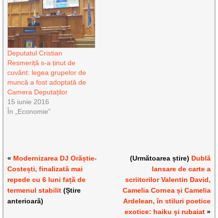
Deputatul Cristian
Resmeriță s-a ținut de
cuvânt: legea grupelor de
muncă a fost adoptată de
Camera Deputaților
15 iunie 2016
În „Economie”
«
Modernizarea DJ Orăștie-
(Următoarea știre)
Dublă
Costești, finalizată mai
lansare de carte a
repede cu 6 luni față de
scriitorilor Valentin David,
termenul stabilit
(Știre
Camelia Cornea și Camelia
anterioară)
Ardelean, în stiluri poetice
exotice: haiku și rubaiat
»