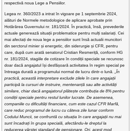
respectivă noua Lege a Pensiilor.
Legea nr. 360/2023 a intrat în vigoare pe 1 septembrie 2024,
alături de Normele metodologice de aplicare aprobate prin
Hotărârea Guvernului nr. 181/2024. În practică, însă, prevederile
actuale generează situații problematice pentru mulți salariați. Cei
mai afectați de noua lege a pensiilor sunt însă actualii muncitori
din serctorul minier și energetic, din siderurgie și CFR, pentru
care, după cum arată senatorul Cristian Resmeriță, conform HG
nr. 181/2024, stagiile de cotizare în condiții speciale se recunosc
doar dacă angajatul își desfășoară activitatea în regim special pe
întreaga durată a programului normal de lucru dintr-o lună.
„În
practică, această interpretare exclude zilele în care angajații
participă la cursuri de instruire, mentenanță sau alte activități
similare, chiar dacă angajatorul plătește contribuția de 8% pentru
condiții speciale pentru restul lunilor lucrate. De asemenea,
companiile cu dificultăți financiare, cum este cazul CFR Marfă,
care reduc programul de lucru cu câteva zile lunar conform
Codului Muncii, se confruntă cu situația în care angajații nu mai
sunt încadrați în grupa specială, afectându-le dreptul la
reducerea vârstei standard de pensionare. Ori, acest mod