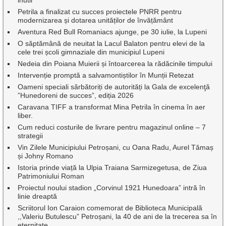
Petrila a finalizat cu succes proiectele PNRR pentru
modernizarea și dotarea unităților de învățământ
Aventura Red Bull Romaniacs ajunge, pe 30 iulie, la Lupeni
O săptămână de neuitat la Lacul Balaton pentru elevi de la
cele trei școli gimnaziale din municipiul Lupeni
Nedeia din Poiana Muierii și întoarcerea la rădăcinile timpului
Intervenție promptă a salvamontiștilor în Munții Retezat
Oameni speciali sărbătoriți de autorități la Gala de excelenţă
”Hunedoreni de succes”, ediția 2026
Caravana TIFF a transformat Mina Petrila în cinema în aer
liber.
Cum reduci costurile de livrare pentru magazinul online – 7
strategii
Vin Zilele Municipiului Petroșani, cu Oana Radu, Aurel Tămaș
și Johny Romano
Istoria prinde viață la Ulpia Traiana Sarmizegetusa, de Ziua
Patrimoniului Roman
Proiectul noului stadion „Corvinul 1921 Hunedoara” intră în
linie dreaptă
Scriitorul Ion Caraion comemorat de Biblioteca Municipală
,,Valeriu Butulescu” Petroșani, la 40 de ani de la trecerea sa în
eternitate