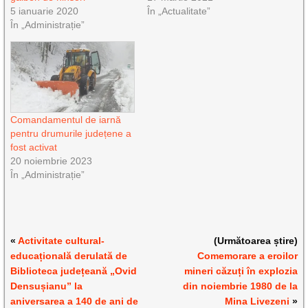
5 ianuarie 2020
În „Actualitate”
În „Administrație”
Comandamentul de iarnă
pentru drumurile județene a
fost activat
20 noiembrie 2023
În „Administrație”
«
Activitate cultural-
(Următoarea știre)
educațională derulată de
Comemorare a eroilor
Biblioteca județeană „Ovid
mineri căzuți în explozia
Densușianu” la
din noiembrie 1980 de la
aniversarea a 140 de ani de
Mina Livezeni
»