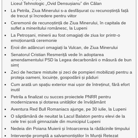
Liceul Tehnologic „Ovid Densușianu” din Călan
La Petrila, Ziua Minerului s-a desfășurat cu recunoștință față
de trecut și încredere pentru viitor
Ceremonii de recunoștință de Ziua Minerului, în capitala de
suflet a mineritului românesc, la Lupeni
La Petroșani, minerii au fost omagiați de ziua lor printr-o
emoționantă ceremonie
Eroii din adâncuri omagiați la Vulcan, de Ziua Minerului
Senatorul Cristian Resmeriță vede în adoptarea
amendamentului PSD la Legea decarbonării o măsură de bun
simț
Zeci de hectare mistuite și zeci de pompieri mobilizați pentru a
proteja oameni, locuințe, gospodării și păduri
Cum arată un spațiu exterior mai ușor de întreținut, fără efort
inutil
Petrila a finalizat cu succes proiectele PNRR pentru
modernizarea și dotarea unităților de învățământ
Aventura Red Bull Romaniacs ajunge, pe 30 iulie, la Lupeni
O săptămână de neuitat la Lacul Balaton pentru elevi de la
cele trei școli gimnaziale din municipiul Lupeni
Nedeia din Poiana Muierii și întoarcerea la rădăcinile timpului
Intervenție promptă a salvamontiștilor în Munții Retezat