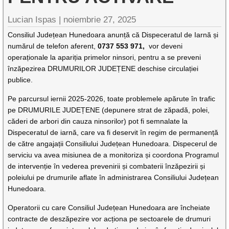
Lucian Ispas |
noiembrie 27, 2025
Consiliul Județean Hunedoara anunță că Dispeceratul de Iarnă și
numărul de telefon aferent,
0737 553 971,
vor deveni
operaționale la apariția primelor ninsori, pentru a se preveni
înzăpezirea DRUMURILOR JUDEȚENE deschise circulației
publice.
Pe parcursul iernii 2025-2026, toate problemele apărute în trafic
pe DRUMURILE JUDEȚENE (depunere strat de zăpadă, polei,
căderi de arbori din cauza ninsorilor) pot fi semnalate la
Dispeceratul de iarnă, care va fi deservit în regim de permanență
de către angajații Consiliului Județean Hunedoara. Dispecerul de
serviciu va avea misiunea de a monitoriza și coordona Programul
de intervenție în vederea prevenirii și combaterii înzăpezirii și
poleiului pe drumurile aflate în administrarea Consiliului Județean
Hunedoara.
Operatorii cu care Consiliul Județean Hunedoara are încheiate
contracte de deszăpezire vor acționa pe sectoarele de drumuri