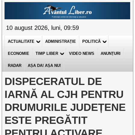
10 august 2026, luni, 09:59
ACTUALITATE
ADMINISTRAȚIE
POLITICĂ
ECONOMIE
TIMP LIBER
VIDEO NEWS
ANUNȚURI
RADAR
AȘA DA! AȘA NU!
DISPECERATUL DE
IARNĂ AL CJH PENTRU
DRUMURILE JUDEȚENE
ESTE PREGĂTIT
PENTRU ACTIVARE