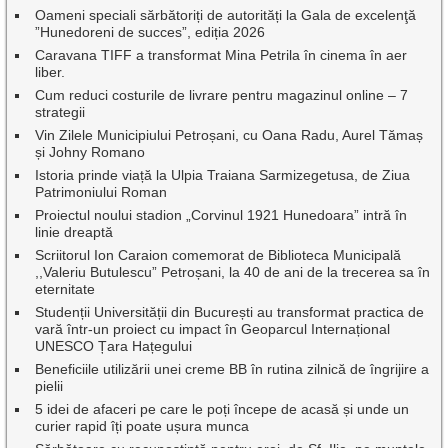
Oameni speciali sărbătoriți de autorități la Gala de excelenţă
”Hunedoreni de succes”, ediția 2026
Caravana TIFF a transformat Mina Petrila în cinema în aer
liber.
Cum reduci costurile de livrare pentru magazinul online – 7
strategii
Vin Zilele Municipiului Petroșani, cu Oana Radu, Aurel Tămaș
și Johny Romano
Istoria prinde viață la Ulpia Traiana Sarmizegetusa, de Ziua
Patrimoniului Roman
Proiectul noului stadion „Corvinul 1921 Hunedoara” intră în
linie dreaptă
Scriitorul Ion Caraion comemorat de Biblioteca Municipală
,,Valeriu Butulescu” Petroșani, la 40 de ani de la trecerea sa în
eternitate
Studenții Universității din București au transformat practica de
vară într-un proiect cu impact în Geoparcul Internațional
UNESCO Țara Hațegului
Beneficiile utilizării unei creme BB în rutina zilnică de îngrijire a
pielii
5 idei de afaceri pe care le poți începe de acasă și unde un
curier rapid îți poate ușura munca