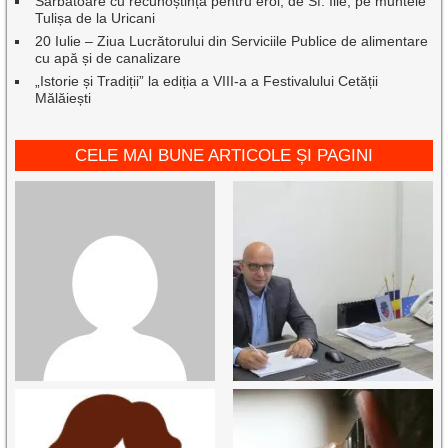
Sărbătoare cu recunoștință pentru eroi, de Sf. Ilie, pe muntele
Tulișa de la Uricani
20 Iulie – Ziua Lucrătorului din Serviciile Publice de alimentare
cu apă și de canalizare
„Istorie și Tradiții” la ediția a VIII-a a Festivalului Cetății
Mălăiești
CELE MAI BUNE ARTICOLE ȘI PAGINI