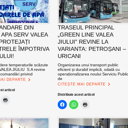
ANDARE DIN
TRASEUL PRINCIPAL
 APA SERV VALEA
„GREEN LINE VALEA
 PROTEJAȚI
JIULUI” REVINE LA
RELE ÎMPOTRIVA
VARIANTA: PETROȘANI –
ULUI!
URICANI
dere temperaturile scăzute
Organizarea unui transport public
ALEA JIULIU S.A revine
eficient și durabil implică, odată cu
ecomandări privind
operaționalizarea noului Serviciu Publi
de
MAI DEPARTE
CITEȘTE MAI DEPARTE
st articol
Distribuie acest articol