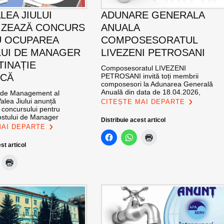
LEA JIULUI
ADUNARE GENERALA
IZEAZĂ CONCURS
ANUALA
U OCUPAREA
COMPOSESORATUL
UI DE MANAGER
LIVEZENI PETROSANI
TINAȚIE
Composesoratul LIVEZENI
ICĂ
PETROSANI invită toți membrii
composesori la Adunarea Generală
Anuală din data de 18.04.2026,
 de Management al
Valea Jiului anunță
CITEȘTE MAI DEPARTE
 concursului pentru
stului de Manager
Distribuie acest articol
MAI DEPARTE
st articol