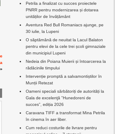
Petrila a finalizat cu succes proiectele
PNRR pentru modernizarea și dotarea
unităților de învățământ
Aventura Red Bull Romaniacs ajunge, pe
30 iulie, la Lupeni
O săptămână de neuitat la Lacul Balaton
pentru elevi de la cele trei școli gimnaziale
din municipiul Lupeni
le
Nedeia din Poiana Muierii și întoarcerea la
la
rădăcinile timpului
»
Intervenție promptă a salvamontiștilor în
Munții Retezat
Oameni speciali sărbătoriți de autorități la
Gala de excelenţă ”Hunedoreni de
succes”, ediția 2026
Caravana TIFF a transformat Mina Petrila
în cinema în aer liber.
Cum reduci costurile de livrare pentru