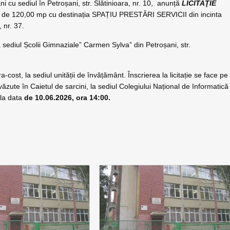
 cu sediul în Petroșani, str. Slătinioara, nr. 10, anunță
LICITAŢIE
țiu de 120,00 mp cu destinația SPAȚIU PRESTĂRI SERVICII din incinta
 nr. 37.
la sediul Școlii Gimnaziale” Carmen Sylva” din Petroșani, str.
ra-cost, la sediul unității de învățământ. Înscrierea la licitație se face pe
ute în Caietul de sarcini, la sediul Colegiului Național de Informatică
 la data
de 10.06.2026, ora 14:00.