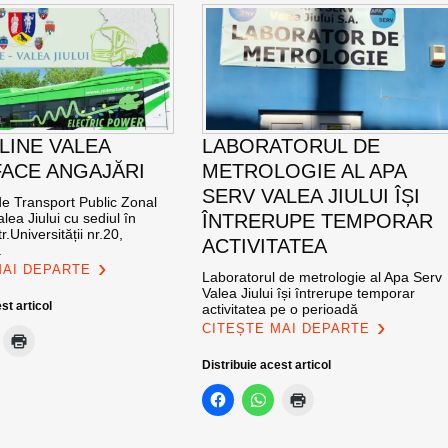
LINE VALEA
LABORATORUL DE
 FACE ANGAJĂRI
METROLOGIE AL APA
SERV VALEA JIULUI ÎȘI
de Transport Public Zonal
lea Jiului cu sediul în
ÎNTRERUPE TEMPORAR
r.Universității nr.20,
ACTIVITATEA
ă
MAI DEPARTE
Laboratorul de metrologie al Apa Serv
Valea Jiului își întrerupe temporar
st articol
activitatea pe o perioadă
CITEȘTE MAI DEPARTE
Distribuie acest articol