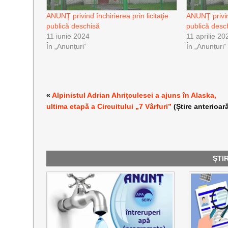
ANUNŢ privind închirierea prin licitaţie
ANUNŢ privind
publică deschisă
publică desc
11 iunie 2024
11 aprilie 20
În „Anunțuri”
În „Anunțuri”
«
Alpinistul Adrian Ahrițculesei a ajuns în Alaska,
ultima etapă a Circuitului „7 Vârfuri”
(Știre anterioar
ȘTI