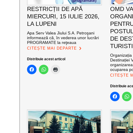
RESTRICȚII DE APĂ
OMD VA
MIERCURI, 15 IULIE 2026,
ORGAN
LA LUPENI
PENTR
POSTUL
Apa Serv Valea Jiului S.A. Petroşani
informează că, în vederea unor lucrări
DE DES
PROGRAMATE la reţeaua
TURIST
CITEȘTE MAI DEPARTE
Organizația
Distribuie acest articol
Destinației 
organizarea
ocuparea po
CITEȘTE 
Distribuie ace