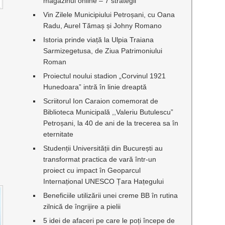
magazinul online – 7 strategii
Vin Zilele Municipiului Petroșani, cu Oana
Radu, Aurel Tămaș și Johny Romano
Istoria prinde viață la Ulpia Traiana
Sarmizegetusa, de Ziua Patrimoniului
Roman
Proiectul noului stadion „Corvinul 1921
Hunedoara” intră în linie dreaptă
Scriitorul Ion Caraion comemorat de
Biblioteca Municipală ,,Valeriu Butulescu”
Petroșani, la 40 de ani de la trecerea sa în
eternitate
Studenții Universității din București au
transformat practica de vară într-un
proiect cu impact în Geoparcul
Internațional UNESCO Țara Hațegului
Beneficiile utilizării unei creme BB în rutina
zilnică de îngrijire a pielii
5 idei de afaceri pe care le poți începe de