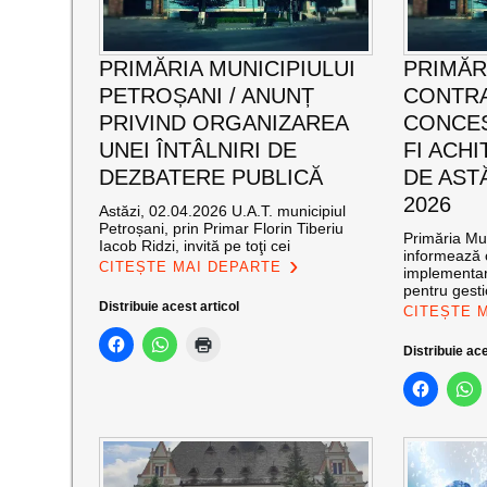
PRIMĂRIA MUNICIPIULUI
PRIMĂR
PETROȘANI / ANUNȚ
CONTR
PRIVIND ORGANIZAREA
CONCES
UNEI ÎNTÂLNIRI DE
FI ACH
DEZBATERE PUBLICĂ
DE ASTĂ
2026
Astăzi, 02.04.2026 U.A.T. municipiul
Petroșani, prin Primar Florin Tiberiu
Primăria Mun
Iacob Ridzi, invită pe toţi cei
informează c
CITEȘTE MAI DEPARTE
implementar
pentru gest
Distribuie acest articol
CITEȘTE 
Distribuie ace