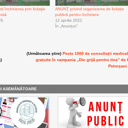
 închirierea prin licitaţie
ANUNŢ privind organizarea de licitație
hisă
publică pentru închiriere
25
12 aprilie 2022
În „Anunțuri”
(Următoarea știre)
Peste 1000 de consultații medica
ă)
gratuite în campania „Din grijă pentru tine” de 
Petroșani
RI ASEMĂNĂTOARE