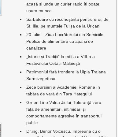
acasă și unde un curier rapid îți poate
ușura munca
Sărbătoare cu recunoștință pentru eroi, de
Sf. Ilie, pe muntele Tulișa de la Uricani
20 Iulie – Ziua Lucrătorului din Serviciile
Publice de alimentare cu apă și de
canalizare
„Istorie și Tradiții” la ediția a VIII-a a
Festivalului Cetății Mălăiești
Patrimoniul fără frontiere la Ulpia Traiana
Sarmizegetusa
Zece bursieri ai Academiei Române în
tabăra de vară din Țara Hațegului
Green Line Valea Jiului: Toleranță zero
față de amenințări, intimidări și
comportamente agresive în transportul
public
Dr.ing. Benor Voicescu, împreună cu o