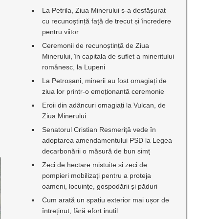
La Petrila, Ziua Minerului s-a desfășurat
cu recunoștință față de trecut și încredere
pentru viitor
Ceremonii de recunoștință de Ziua
Minerului, în capitala de suflet a mineritului
românesc, la Lupeni
La Petroșani, minerii au fost omagiați de
ziua lor printr-o emoționantă ceremonie
Eroii din adâncuri omagiați la Vulcan, de
Ziua Minerului
Senatorul Cristian Resmeriță vede în
adoptarea amendamentului PSD la Legea
decarbonării o măsură de bun simț
Zeci de hectare mistuite și zeci de
pompieri mobilizați pentru a proteja
oameni, locuințe, gospodării și păduri
Cum arată un spațiu exterior mai ușor de
întreținut, fără efort inutil