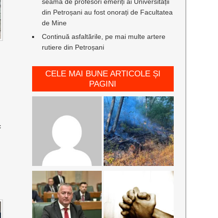
seamă de profesori emeriți ai Universității
din Petroșani au fost onorați de Facultatea
de Mine
Continuă asfaltările, pe mai multe artere
rutiere din Petroșani
CELE MAI BUNE ARTICOLE ȘI
PAGINI
c