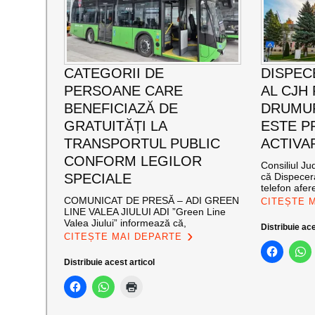
CATEGORII DE
DISPEC
PERSOANE CARE
AL CJH
BENEFICIAZĂ DE
DRUMUR
GRATUITĂȚI LA
ESTE P
TRANSPORTUL PUBLIC
ACTIVA
CONFORM LEGILOR
Consiliul J
SPECIALE
că Dispecer
telefon afer
COMUNICAT DE PRESĂ – ADI GREEN
CITEȘTE 
LINE VALEA JIULUI ADI ”Green Line
Valea Jiului” informează că,
Distribuie ace
CITEȘTE MAI DEPARTE
Distribuie acest articol