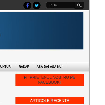
UNȚURI
RADAR
AȘA DA! AȘA NU!
FII PRIETENUL NOSTRU PE
FACEBOOK!
ARTICOLE RECENTE