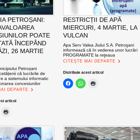
IA PETROȘANI:
RESTRICȚII DE APĂ
AVALOAREA
MIERCURI, 4 MARTIE, LA
IUNILOR POATE
VULCAN
ITATĂ ÎNCEPÂND
Apa Serv Valea Jiului S.A. Petroşani
ZI, 26 MARTIE
informează că în vederea unor lucrări
PROGRAMATE la reţeaua
CITEȘTE MAI DEPARTE
icipiului Petroșani
Distribuie acest articol
etățenii că lucrările de
e a sistemului informatic
ionarea concesiunilor
MAI DEPARTE
st articol