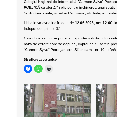
Colegiul Național de Informatică ”Carmen Sylva” Petroșani
PUBLICĂ
cu ofertă în plic pentru închirierea unui spa
Școlii Gimnaziale, situat în Petroșani , str. Independenței,
Licitația va avea loc în data de
12.06.2026, ora 12:00
, 
Independenței , nr. 37.
Caietul de sarcini se pune la dispoziția solicitantului cont
bază de cerere care se depune, împreună cu actele prevăz
”Carmen Sylva” Petroșani str. Slătinioara, nr. 10, până
Distribuie acest articol