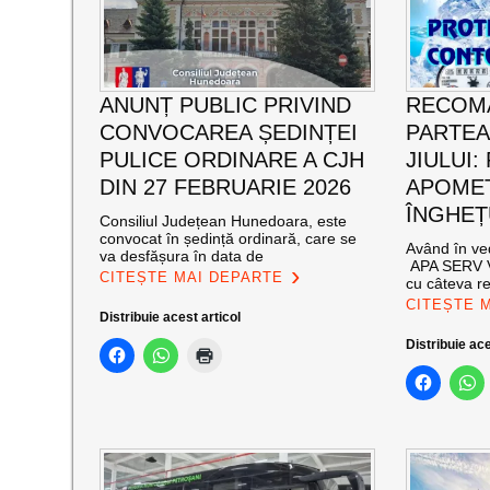
ANUNȚ PUBLIC PRIVIND
RECOM
CONVOCAREA ȘEDINȚEI
PARTEA
PULICE ORDINARE A CJH
JIULUI:
DIN 27 FEBRUARIE 2026
APOMET
ÎNGHEȚ
Consiliul Județean Hunedoara, este
convocat în ședință ordinară, care se
Având în ve
va desfășura în data de
APA SERV V
CITEȘTE MAI DEPARTE
cu câteva r
CITEȘTE 
Distribuie acest articol
Distribuie ace