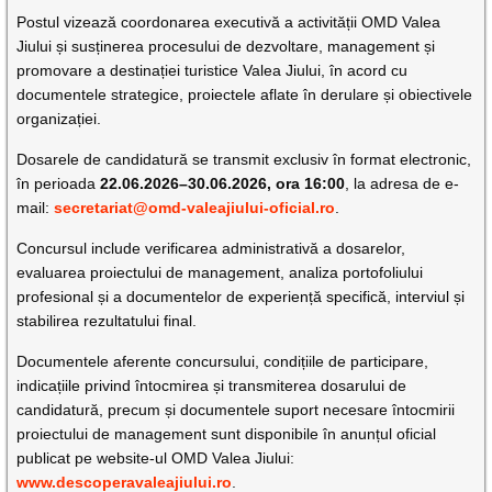
Postul vizează coordonarea executivă a activității OMD Valea
Jiului și susținerea procesului de dezvoltare, management și
promovare a destinației turistice Valea Jiului, în acord cu
documentele strategice, proiectele aflate în derulare și obiectivele
organizației.
Dosarele de candidatură se transmit exclusiv în format electronic,
în perioada
22.06.2026–30.06.2026, ora 16:00
, la adresa de e-
mail:
secretariat@omd-valeajiului-oficial.ro
.
Concursul include verificarea administrativă a dosarelor,
evaluarea proiectului de management, analiza portofoliului
profesional și a documentelor de experiență specifică, interviul și
stabilirea rezultatului final.
Documentele aferente concursului, condițiile de participare,
indicațiile privind întocmirea și transmiterea dosarului de
candidatură, precum și documentele suport necesare întocmirii
proiectului de management sunt disponibile în anunțul oficial
publicat pe website-ul OMD Valea Jiului:
www.descoperavaleajiului.ro
.