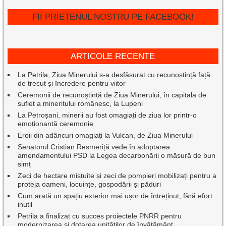
FII PRIETENUL NOSTRU PE FACEBOOK!
ARTICOLE RECENTE
La Petrila, Ziua Minerului s-a desfășurat cu recunoștință față
de trecut și încredere pentru viitor
Ceremonii de recunoștință de Ziua Minerului, în capitala de
suflet a mineritului românesc, la Lupeni
La Petroșani, minerii au fost omagiați de ziua lor printr-o
emoționantă ceremonie
Eroii din adâncuri omagiați la Vulcan, de Ziua Minerului
Senatorul Cristian Resmeriță vede în adoptarea
amendamentului PSD la Legea decarbonării o măsură de bun
simț
Zeci de hectare mistuite și zeci de pompieri mobilizați pentru a
proteja oameni, locuințe, gospodării și păduri
Cum arată un spațiu exterior mai ușor de întreținut, fără efort
inutil
Petrila a finalizat cu succes proiectele PNRR pentru
modernizarea și dotarea unităților de învățământ