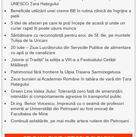
UNESCO Țara Hațegului
Beneficiile utilizării unei creme BB în rutina zilnică de îngrijire a
pielii
5 idei de afaceri pe care le poți începe de acasă și unde un
curier rapid îți poate ușura munca
Sărbătoare cu recunoștință pentru eroi, de Sf. Ilie, pe muntele
Tulișa de la Uricani
20 Iulie – Ziua Lucrătorului din Serviciile Publice de alimentare
cu apă și de canalizare
„Istorie și Tradiții” la ediția a VIII-a a Festivalului Cetății
Mălăiești
Patrimoniul fără frontiere la Ulpia Traiana Sarmizegetusa
Zece bursieri ai Academiei Române în tabăra de vară din Țara
Hațegului
Green Line Valea Jiului: Toleranță zero față de amenințări,
intimidări și comportamente agresive în transportul public
Dr.ing. Benor Voicescu, împreună cu o seamă de profesori
emeriți ai Universității din Petroșani au fost onorați de
Facultatea de Mine
Continuă asfaltările, pe mai multe artere rutiere din Petroșani