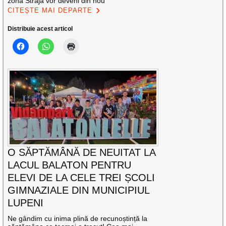
zona Straja vor deveni din nou
CITEȘTE MAI DEPARTE
Distribuie acest articol
O SĂPTĂMÂNĂ DE NEUITAT LA
LACUL BALATON PENTRU
ELEVI DE LA CELE TREI ȘCOLI
GIMNAZIALE DIN MUNICIPIUL
LUPENI
Ne gândim cu inima plină de recunoștință la