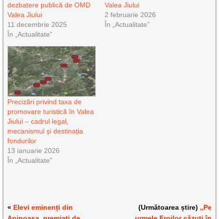
dezbatere publică de OMD
Valea Jiului
Valea Jiului
2 februarie 2026
11 decembrie 2025
În „Actualitate”
În „Actualitate”
Precizări privind taxa de
promovare turistică în Valea
Jiului – cadrul legal,
mecanismul și destinația
fondurilor
13 ianuarie 2026
În „Actualitate”
«
Elevi eminenți din
(Următoarea știre)
„Pe
Aninoasa, premiați de
urmele Eroilor căzuți în