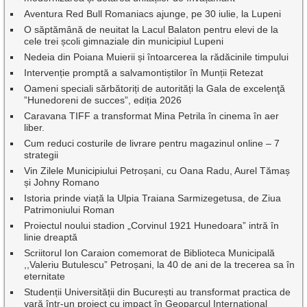
Aventura Red Bull Romaniacs ajunge, pe 30 iulie, la Lupeni
O săptămână de neuitat la Lacul Balaton pentru elevi de la
cele trei școli gimnaziale din municipiul Lupeni
Nedeia din Poiana Muierii și întoarcerea la rădăcinile timpului
Intervenție promptă a salvamontiștilor în Munții Retezat
Oameni speciali sărbătoriți de autorități la Gala de excelenţă
”Hunedoreni de succes”, ediția 2026
Caravana TIFF a transformat Mina Petrila în cinema în aer
liber.
Cum reduci costurile de livrare pentru magazinul online – 7
strategii
Vin Zilele Municipiului Petroșani, cu Oana Radu, Aurel Tămaș
și Johny Romano
Istoria prinde viață la Ulpia Traiana Sarmizegetusa, de Ziua
Patrimoniului Roman
Proiectul noului stadion „Corvinul 1921 Hunedoara” intră în
linie dreaptă
Scriitorul Ion Caraion comemorat de Biblioteca Municipală
,,Valeriu Butulescu” Petroșani, la 40 de ani de la trecerea sa în
eternitate
Studenții Universității din București au transformat practica de
vară într-un proiect cu impact în Geoparcul Internațional