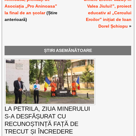
Asociația „Pro Aninoasa”
Valea Jiului!”, proiect
la final de an școlar
(Știre
educativ al „Cercului
anterioară)
Eroilor” inițiat de Ioan
Dorel Șchiopu
»
ȘTIRI ASEMĂNĂTOARE
LA PETRILA, ZIUA MINERULUI
S-A DESFĂȘURAT CU
RECUNOȘTINȚĂ FAȚĂ DE
TRECUT ȘI ÎNCREDERE