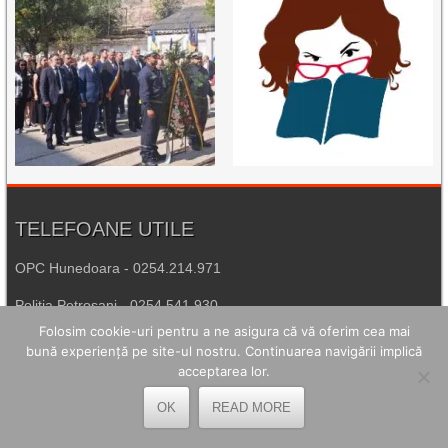
TELEFOANE UTILE
OPC Hunedoara - 0254.214.971
Poliția Petroșani - 0254.541.930
Folosim cookie-uri pentru a ne asigura că vă oferim cea mai
Agenția de Protecția Mediului Hunedoara - 0254.215.445
bună experiență pe site-ul nostru. Continuarea navigării implică
acceptarea lor.
Spitalul de Urgență Petroșani - 0254.544.321
OK
READ MORE
Număr Unic de Urgență - 112