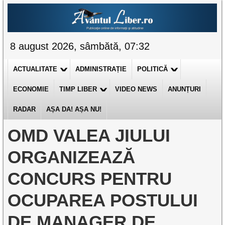
8 august 2026, sâmbătă, 07:32
ACTUALITATE
ADMINISTRAȚIE
POLITICĂ
ECONOMIE
TIMP LIBER
VIDEO NEWS
ANUNȚURI
RADAR
AȘA DA! AȘA NU!
OMD VALEA JIULUI
ORGANIZEAZĂ
CONCURS PENTRU
OCUPAREA POSTULUI
DE MANAGER DE