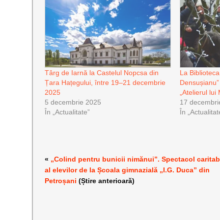
Târg de Iarnă la Castelul Nopcsa din
La Bibliotec
Țara Hațegului, între 19–21 decembrie
Densușianu” 
2025
„Atelierul lu
5 decembrie 2025
17 decembri
În „Actualitate”
În „Actualitat
«
„Colind pentru bunicii nimănui”. Spectacol caritab
al elevilor de la Școala gimnazială „I.G. Duca” din
Petroșani
(Știre anterioară)