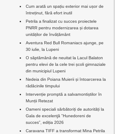
Cum arată un spațiu exterior mai ușor de
întreținut, fără efort inutil
Petrila a finalizat cu succes proiectele
PNRR pentru modernizarea și dotarea
unităților de învățământ
Aventura Red Bull Romaniacs ajunge, pe
30 iulie, la Lupeni
O săptămână de neuitat la Lacul Balaton
pentru elevi de la cele trei școli gimnaziale
din municipiul Lupeni
Nedeia din Poiana Muierii și întoarcerea la
rădăcinile timpului
Intervenție promptă a salvamontiștilor în
Munții Retezat
Oameni speciali sărbătoriți de autorități la
Gala de excelenţă ”Hunedoreni de
succes”, ediția 2026
Caravana TIFF a transformat Mina Petrila