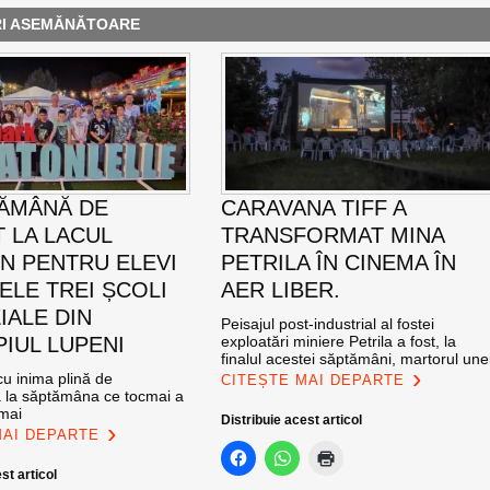
RI ASEMĂNĂTOARE
ĂMÂNĂ DE
CARAVANA TIFF A
T LA LACUL
TRANSFORMAT MINA
N PENTRU ELEVI
PETRILA ÎN CINEMA ÎN
ELE TREI ȘCOLI
AER LIBER.
IALE DIN
Peisajul post-industrial al fostei
PIUL LUPENI
exploatări miniere Petrila a fost, la
finalul acestei săptămâni, martorul une
u inima plină de
CITEȘTE MAI DEPARTE
ă la săptămâna ce tocmai a
 mai
Distribuie acest articol
MAI DEPARTE
st articol