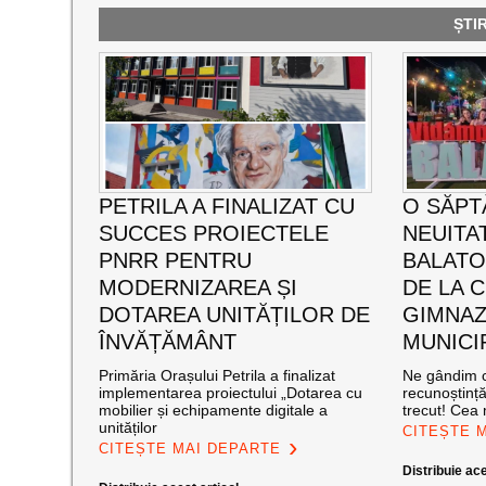
ȘTI
PETRILA A FINALIZAT CU
O SĂPT
SUCCES PROIECTELE
NEUITA
PNRR PENTRU
BALATO
MODERNIZAREA ȘI
DE LA C
DOTAREA UNITĂȚILOR DE
GIMNAZ
ÎNVĂȚĂMÂNT
MUNICI
Primăria Orașului Petrila a finalizat
Ne gândim c
implementarea proiectului „Dotarea cu
recunoștinț
mobilier și echipamente digitale a
trecut! Cea
unităților
CITEȘTE 
CITEȘTE MAI DEPARTE
Distribuie ace