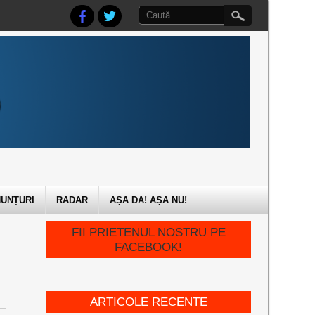
UNȚURI
RADAR
AȘA DA! AȘA NU!
FII PRIETENUL NOSTRU PE
FACEBOOK!
ARTICOLE RECENTE