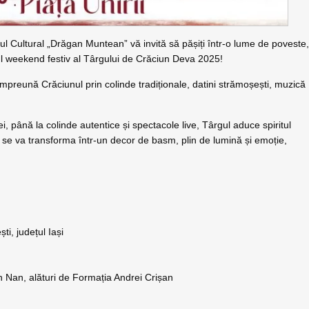
ul Cultural „Drăgan Muntean” vă invită să pășiți într-o lume de poveste
ul weekend festiv al Târgului de Crăciun Deva 2025!
mpreună Crăciunul prin colinde tradiționale, datini strămoșești, muzică
, până la colinde autentice și spectacole live, Târgul aduce spiritul
rii se va transforma într-un decor de basm, plin de lumină și emoție,
ti, județul Iași
in Nan, alături de Formația Andrei Crișan