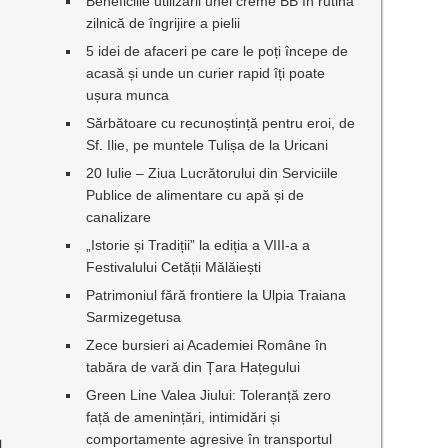
Beneficiile utilizării unei creme BB în rutina
zilnică de îngrijire a pielii
5 idei de afaceri pe care le poți începe de
acasă și unde un curier rapid îți poate
ușura munca
Sărbătoare cu recunoștință pentru eroi, de
Sf. Ilie, pe muntele Tulișa de la Uricani
20 Iulie – Ziua Lucrătorului din Serviciile
Publice de alimentare cu apă și de
canalizare
„Istorie și Tradiții” la ediția a VIII-a a
Festivalului Cetății Mălăiești
Patrimoniul fără frontiere la Ulpia Traiana
Sarmizegetusa
Zece bursieri ai Academiei Române în
tabăra de vară din Țara Hațegului
Green Line Valea Jiului: Toleranță zero
față de amenințări, intimidări și
comportamente agresive în transportul