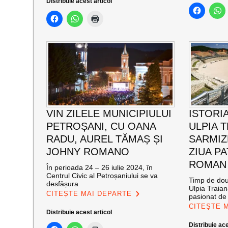
Distribuie acest articol
VIN ZILELE MUNICIPIULUI
ISTORIA
PETROȘANI, CU OANA
ULPIA 
RADU, AUREL TĂMAȘ ȘI
SARMIZ
JOHNY ROMANO
ZIUA P
ROMAN
În perioada 24 – 26 iulie 2024, în
Centrul Civic al Petroșaniului se va
Timp de două
desfășura
Ulpia Traia
CITEȘTE MAI DEPARTE
pasionat de 
CITEȘTE 
Distribuie acest articol
Distribuie ace