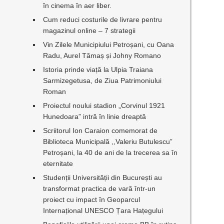
în cinema în aer liber.
Cum reduci costurile de livrare pentru
magazinul online – 7 strategii
,
Vin Zilele Municipiului Petroșani, cu Oana
Radu, Aurel Tămaș și Johny Romano
Istoria prinde viață la Ulpia Traiana
Sarmizegetusa, de Ziua Patrimoniului
Roman
Proiectul noului stadion „Corvinul 1921
Hunedoara” intră în linie dreaptă
Scriitorul Ion Caraion comemorat de
Biblioteca Municipală ,,Valeriu Butulescu”
Petroșani, la 40 de ani de la trecerea sa în
eternitate
Studenții Universității din București au
transformat practica de vară într-un
proiect cu impact în Geoparcul
Internațional UNESCO Țara Hațegului