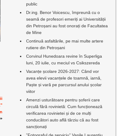
public
Dr.ing. Benor Voicescu, împreună cu o
seamă de profesori emeriți ai Universității
din Petroșani au fost onorați de Facultatea
de Mine
Continuă asfaltările, pe mai multe artere
rutiere din Petroșani
Corvinul Hunedoara revine în Superliga
luni, 20 iulie, cu meciul vs Csikszereda
Vacanțe școlare 2026-2027: Când vor
avea elevii vacanțele de toamnă, iarnă,
Paște și vară pe parcursul anului școlar
viitor
ii
Amenzi usturătoare pentru șoferii care
ă”
circulă fără rovinietă: Cum funcționează
in
verificarea rovinietei și de ce mulți
»
conducători auto află târziu că au fost
sancționați
”Fotograful de serviciu” Vasile Laurențiu