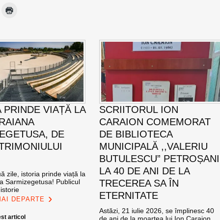
 PRINDE VIAȚĂ LA
SCRIITORUL ION
TRAIANA
CARAION COMEMORAT
EGETUSA, DE
DE BIBLIOTECA
ATRIMONIULUI
MUNICIPALĂ ,,VALERIU
BUTULESCU” PETROȘANI
LA 40 DE ANI DE LA
 zile, istoria prinde viață la
na Sarmizegetusa! Publicul
TRECEREA SA ÎN
istorie
ETERNITATE
MAI DEPARTE
Astăzi, 21 iulie 2026, se împlinesc 40
st articol
de ani de la moartea lui Ion Caraion