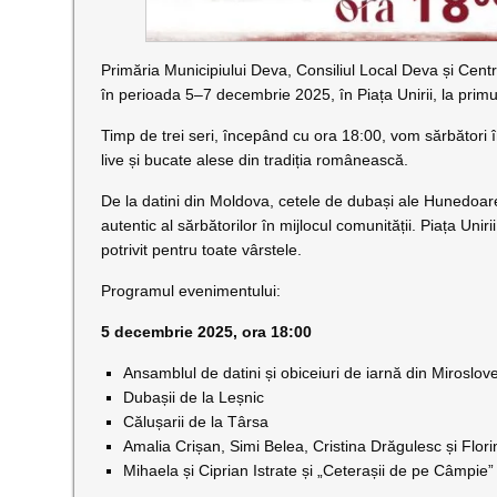
Primăria Municipiului Deva, Consiliul Local Deva și Centr
în perioada 5–7 decembrie 2025, în Piața Unirii, la prim
Timp de trei seri, începând cu ora 18:00, vom sărbători î
live și bucate alese din tradiția românească.
De la datini din Moldova, cetele de dubași ale Hunedoarei
autentic al sărbătorilor în mijlocul comunității. Piața Uni
potrivit pentru toate vârstele.
Programul evenimentului:
5 decembrie 2025, ora 18:00
Ansamblul de datini și obiceiuri de iarnă din Mirosloveș
Dubașii de la Leșnic
Călușarii de la Târsa
Amalia Crișan, Simi Belea, Cristina Drăgulesc și Flor
Mihaela și Ciprian Istrate și „Ceterașii de pe Câmpie”