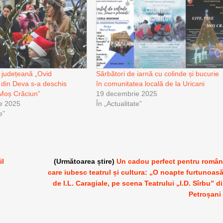
a județeană „Ovid
Sărbători de iarnă cu colinde și bucurie
din Deva s-a deschis
în comunitatea locală de la Uricani
i Moș Crăciun”
19 decembrie 2025
e 2025
În „Actualitate”
e”
il
(Următoarea știre)
Un cadou perfect pentru român
care iubesc teatrul și cultura: „O noapte furtunoas
de I.L. Caragiale, pe scena Teatrului „I.D. Sîrbu” d
Petroșani