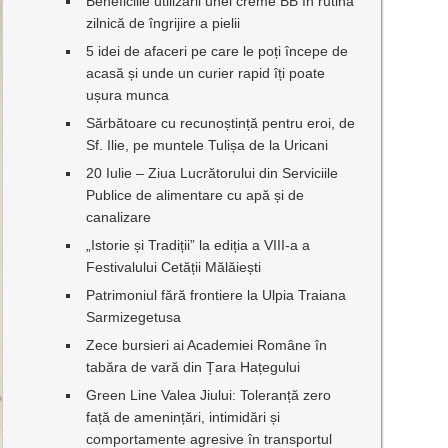
Beneficiile utilizării unei creme BB în rutina
zilnică de îngrijire a pielii
5 idei de afaceri pe care le poți începe de
acasă și unde un curier rapid îți poate
ușura munca
Sărbătoare cu recunoștință pentru eroi, de
Sf. Ilie, pe muntele Tulișa de la Uricani
20 Iulie – Ziua Lucrătorului din Serviciile
Publice de alimentare cu apă și de
canalizare
„Istorie și Tradiții” la ediția a VIII-a a
Festivalului Cetății Mălăiești
Patrimoniul fără frontiere la Ulpia Traiana
Sarmizegetusa
Zece bursieri ai Academiei Române în
tabăra de vară din Țara Hațegului
Green Line Valea Jiului: Toleranță zero
față de amenințări, intimidări și
comportamente agresive în transportul