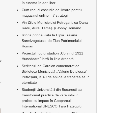
în cinema în aer liber.
Cum reduci costurile de livrare pentru
magazinul online – 7 strategii
Vin Zilele Municipiului Petroșani, cu Oana
Radu, Aurel Tămaș și Johny Romano
Istoria prinde viață la Ulpia Traiana
Sarmizegetusa, de Ziua Patrimoniului
Roman
Proiectul noului stadion „Corvinul 1921
Hunedoara” intră în linie dreaptă
or
Scriitorul Ion Caraion comemorat de
Biblioteca Municipală ,,Valeriu Butulescu”
Petroșani, la 40 de ani de la trecerea sa în
a,
eternitate
Studenții Universității din București au
transformat practica de vară într-un
proiect cu impact în Geoparcul
Internațional UNESCO Țara Hațegului