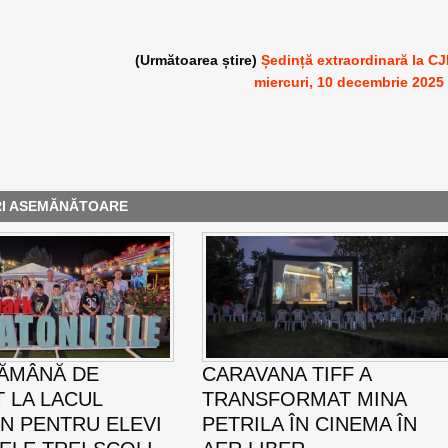
(Următoarea știre)
Ședință extraordinară la C
miercuri, 10 decembrie 2025
RI ASEMĂNĂTOARE
ĂMÂNĂ DE
CARAVANA TIFF A
T LA LACUL
TRANSFORMAT MINA
N PENTRU ELEVI
PETRILA ÎN CINEMA ÎN