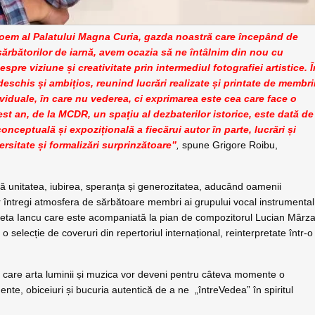
 boem al Palatului Magna Curia, gazda noastră care începând de
 sărbătorilor de iarnă, avem ocazia să ne întâlnim din nou cu
pre viziune și creativitate prin intermediul fotografiei artistice. Î
deschis și ambițios, reunind lucrări realizate și printate de membri
ividuale, în care nu vederea, ci exprimarea este cea care face o
est an, de la MCDR, un spațiu al dezbaterilor istorice, este dată de
 conceptuală și expozițională a fiecărui autor în parte, lucrări și
rsitate și formalizări surprinzătoare”
,
spune Grigore Roibu,
 unitatea, iubirea, speranța și generozitatea, aducând oamenii
or întregi atmosfera de sărbătoare membri ai grupului vocal instrumental
leta Iancu care este acompaniată la pian de compozitorul Lucian Mârza
, o selecție de coveruri din repertoriul internațional, reinterpretate într-o
n care arta luminii și muzica vor deveni pentru câteva momente o
te, obiceiuri și bucuria autentică de a ne „întreVedea” în spiritul