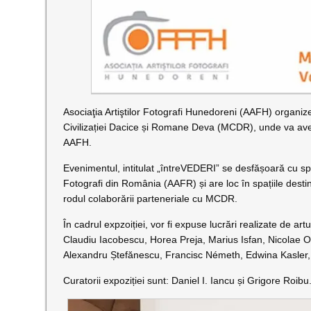
Asociaţia Artiştilor Fotografi Hunedoreni (AAFH) organi
Civilizației Dacice și Romane Deva (MCDR), unde va avea 
AAFH.
Evenimentul, intitulat „întreVEDERI” se desfășoară cu spri
Fotografi din România (AAFR) și are loc în spațiile destin
rodul colaborării parteneriale cu MCDR.
În cadrul expzoiției, vor fi expuse lucrări realizate de art
Claudiu Iacobescu, Horea Preja, Marius Isfan, Nicolae Op
Alexandru Ștefănescu, Francisc Németh, Edwina Kasler, I
Curatorii expoziției sunt: Daniel I. Iancu și Grigore Roibu