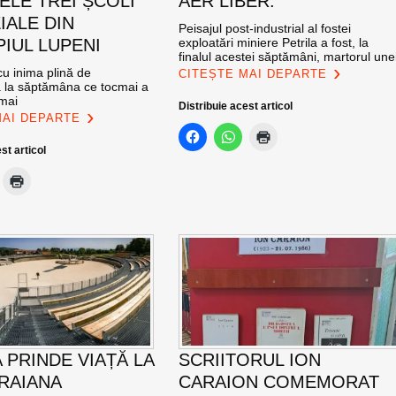
ELE TREI ȘCOLI
AER LIBER.
IALE DIN
Peisajul post-industrial al fostei
PIUL LUPENI
exploatări miniere Petrila a fost, la
finalul acestei săptămâni, martorul une
u inima plină de
CITEȘTE MAI DEPARTE
ă la săptămâna ce tocmai a
 mai
Distribuie acest articol
MAI DEPARTE
st articol
 PRINDE VIAȚĂ LA
SCRIITORUL ION
TRAIANA
CARAION COMEMORAT