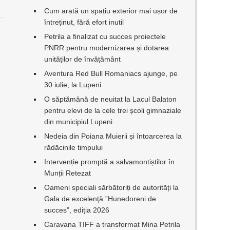
Cum arată un spațiu exterior mai ușor de
întreținut, fără efort inutil
Petrila a finalizat cu succes proiectele
PNRR pentru modernizarea și dotarea
unităților de învățământ
Aventura Red Bull Romaniacs ajunge, pe
30 iulie, la Lupeni
O săptămână de neuitat la Lacul Balaton
pentru elevi de la cele trei școli gimnaziale
din municipiul Lupeni
Nedeia din Poiana Muierii și întoarcerea la
rădăcinile timpului
Intervenție promptă a salvamontiștilor în
Munții Retezat
Oameni speciali sărbătoriți de autorități la
Gala de excelenţă ”Hunedoreni de
succes”, ediția 2026
Caravana TIFF a transformat Mina Petrila