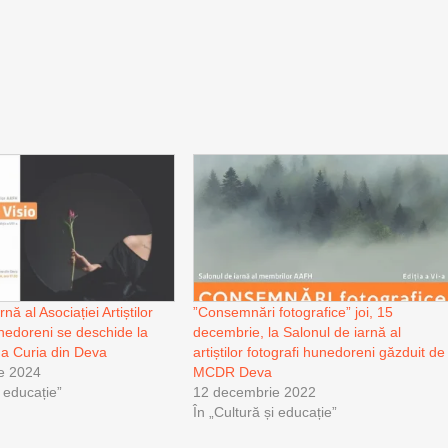
nă al Asociației Artiștilor
”Consemnări fotografice” joi, 15
nedoreni se deschide la
decembrie, la Salonul de iarnă al
a Curia din Deva
artiștilor fotografi hunedoreni găzduit de
e 2024
MCDR Deva
i educație”
12 decembrie 2022
În „Cultură și educație”