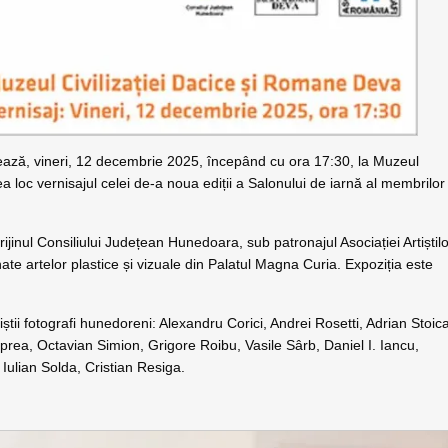
zează, vineri, 12 decembrie 2025, începând cu ora 17:30, la Muzeul
loc vernisajul celei de-a noua ediții a Salonului de iarnă al membrilor
jinul Consiliului Județean Hunedoara, sub patronajul Asociației Artiștil
ate artelor plastice și vizuale din Palatul Magna Curia. Expoziția este
uiștii fotografi hunedoreni: Alexandru Corici, Andrei Rosetti, Adrian Stoic
rea, Octavian Simion, Grigore Roibu, Vasile Sârb, Daniel I. Iancu,
ulian Solda, Cristian Resiga.
.