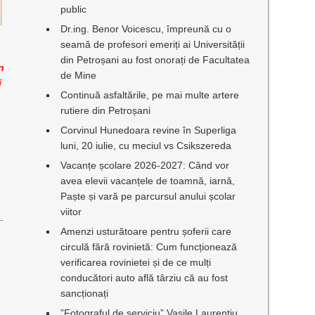
public
Dr.ing. Benor Voicescu, împreună cu o
seamă de profesori emeriți ai Universității
din Petroșani au fost onorați de Facultatea
n
de Mine
i
Continuă asfaltările, pe mai multe artere
rutiere din Petroșani
Corvinul Hunedoara revine în Superliga
luni, 20 iulie, cu meciul vs Csikszereda
Vacanțe școlare 2026-2027: Când vor
avea elevii vacanțele de toamnă, iarnă,
Paște și vară pe parcursul anului școlar
viitor
.
Amenzi usturătoare pentru șoferii care
circulă fără rovinietă: Cum funcționează
verificarea rovinietei și de ce mulți
conducători auto află târziu că au fost
sancționați
”Fotograful de serviciu” Vasile Laurențiu