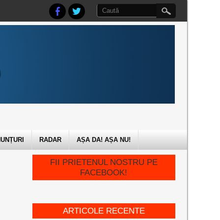
UNȚURI
RADAR
AȘA DA! AȘA NU!
FII PRIETENUL NOSTRU PE
FACEBOOK!
ARTICOLE RECENTE