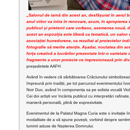
„Salonul de iarnă din acest an, desfășurat în aerul
anul viitor va intra în renovare, acum, în apropierea
publicul și prietenii care vorbesc, asemenea nouă, des
acest an expoziția este liberă ca tematică, un salon 
asociației hunedorene, ca rezultat al proiectelor ind
fotografie să merite atenție. Așadar, noutatea din ac
forța creativă a lucrărilor prezentate într-o varietate
fragmente a unor proiecte ce impresionează prin dive
președintele AAFH.
Având în vedere că sărbătoarea Crăciunului simbolizează
împreună prin tradiții, pe tot parcursul evenimentului îv
Noir Duo, având în componența sa pe solista vocală Vio
Cei doi artiști vor încânta publicul cu interpretări rafinate
manieră personală, plină de expresivitate.
Evenimentul de la Palatul Magna Curia este o invitație î
modalitate de a vă spune povești, vorbind despre sentimen
luminii aduse de Nașterea Domnului.