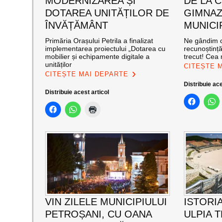
MODERNIZAREA ȘI
DE LA C
DOTAREA UNITĂȚILOR DE
GIMNAZ
ÎNVĂȚĂMÂNT
MUNICI
Primăria Orașului Petrila a finalizat
Ne gândim c
implementarea proiectului „Dotarea cu
recunoștinț
mobilier și echipamente digitale a
trecut! Cea
unităților
CITEȘTE 
CITEȘTE MAI DEPARTE
Distribuie ace
Distribuie acest articol
VIN ZILELE MUNICIPIULUI
ISTORIA
PETROȘANI, CU OANA
ULPIA 