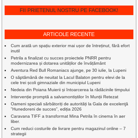
FII PRIETENUL NOSTRU PE FACEBOOK!
ARTICOLE RECENTE
Cum arată un spațiu exterior mai ușor de întreținut, fără efort
inutil
Petrila a finalizat cu succes proiectele PNRR pentru
modernizarea și dotarea unităților de învățământ
Aventura Red Bull Romaniacs ajunge, pe 30 iulie, la Lupeni
O săptămână de neuitat la Lacul Balaton pentru elevi de la
cele trei școli gimnaziale din municipiul Lupeni
Nedeia din Poiana Muierii și întoarcerea la rădăcinile timpului
Intervenție promptă a salvamontiștilor în Munții Retezat
Oameni speciali sărbătoriți de autorități la Gala de excelenţă
”Hunedoreni de succes”, ediția 2026
Caravana TIFF a transformat Mina Petrila în cinema în aer
liber.
Cum reduci costurile de livrare pentru magazinul online – 7
strategii