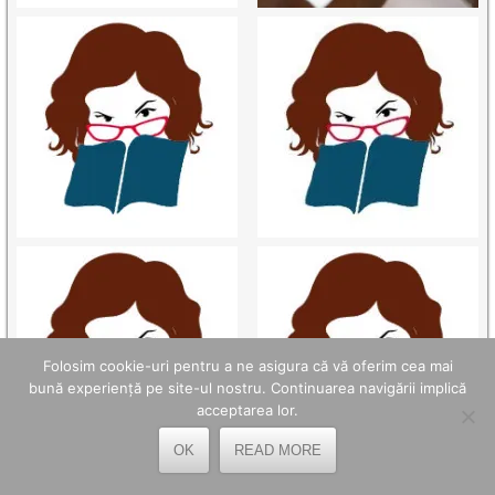
Folosim cookie-uri pentru a ne asigura că vă oferim cea mai
bună experiență pe site-ul nostru. Continuarea navigării implică
acceptarea lor.
OK
READ MORE