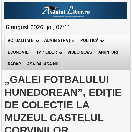
6 august 2026, joi, 07:11
ACTUALITATE
ADMINISTRAȚIE
POLITICĂ
ECONOMIE
TIMP LIBER
VIDEO NEWS
ANUNȚURI
RADAR
AȘA DA! AȘA NU!
„GALEI FOTBALULUI
HUNEDOREAN”, EDIȚIE
DE COLECȚIE LA
MUZEUL CASTELUL
CORVINILOR