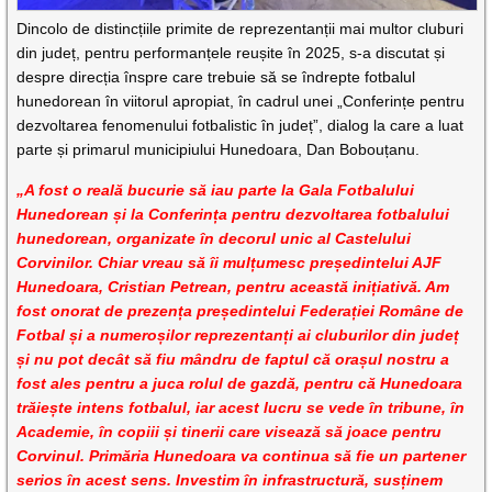
Dincolo de distincțiile primite de reprezentanții mai multor cluburi
din județ, pentru performanțele reușite în 2025, s-a discutat și
despre direcția înspre care trebuie să se îndrepte fotbalul
hunedorean în viitorul apropiat, în cadrul unei „Conferințe pentru
dezvoltarea fenomenului fotbalistic în județ”, dialog la care a luat
parte și primarul municipiului Hunedoara, Dan Bobouțanu.
„A fost o reală bucurie să iau parte la Gala Fotbalului
Hunedorean și la Conferința pentru dezvoltarea fotbalului
hunedorean, organizate în decorul unic al Castelului
Corvinilor. Chiar vreau să îi mulțumesc președintelui AJF
Hunedoara, Cristian Petrean, pentru această inițiativă. Am
fost onorat de prezența președintelui Federației Române de
Fotbal și a numeroșilor reprezentanți ai cluburilor din județ
și nu pot decât să fiu mândru de faptul că orașul nostru a
fost ales pentru a juca rolul de gazdă, pentru că Hunedoara
trăiește intens fotbalul, iar acest lucru se vede în tribune, în
Academie, în copiii și tinerii care visează să joace pentru
Corvinul. Primăria Hunedoara va continua să fie un partener
serios în acest sens. Investim în infrastructură, susținem