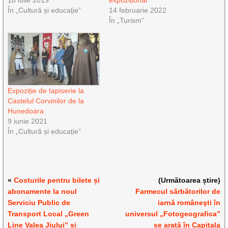
18 iulie 2019
expozițional
În „Cultură și educație”
14 februarie 2022
În „Turism”
Expoziție de tapiserie la
Castelul Corvinilor de la
Hunedoara
9 iunie 2021
În „Cultură și educație”
«
Costurile pentru bilete și
(Următoarea știre)
abonamente la noul
Farmecul sărbătorilor de
Serviciu Public de
iarnă româneşti în
Transport Local „Green
universul „Fotogeografica”
Line Valea Jiului” și
se arată în Capitala