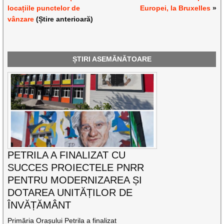
locațiile punctelor de
Europei, la Bruxelles
»
vânzare
(Știre anterioară)
ȘTIRI ASEMĂNĂTOARE
PETRILA A FINALIZAT CU
SUCCES PROIECTELE PNRR
PENTRU MODERNIZAREA ȘI
DOTAREA UNITĂȚILOR DE
ÎNVĂȚĂMÂNT
Primăria Orașului Petrila a finalizat