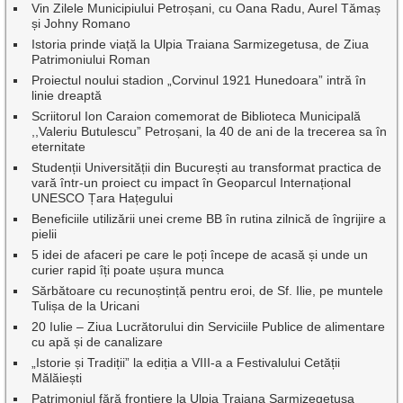
Vin Zilele Municipiului Petroșani, cu Oana Radu, Aurel Tămaș
și Johny Romano
Istoria prinde viață la Ulpia Traiana Sarmizegetusa, de Ziua
Patrimoniului Roman
Proiectul noului stadion „Corvinul 1921 Hunedoara” intră în
linie dreaptă
Scriitorul Ion Caraion comemorat de Biblioteca Municipală
,,Valeriu Butulescu” Petroșani, la 40 de ani de la trecerea sa în
eternitate
Studenții Universității din București au transformat practica de
vară într-un proiect cu impact în Geoparcul Internațional
UNESCO Țara Hațegului
Beneficiile utilizării unei creme BB în rutina zilnică de îngrijire a
pielii
5 idei de afaceri pe care le poți începe de acasă și unde un
curier rapid îți poate ușura munca
Sărbătoare cu recunoștință pentru eroi, de Sf. Ilie, pe muntele
Tulișa de la Uricani
20 Iulie – Ziua Lucrătorului din Serviciile Publice de alimentare
cu apă și de canalizare
„Istorie și Tradiții” la ediția a VIII-a a Festivalului Cetății
Mălăiești
Patrimoniul fără frontiere la Ulpia Traiana Sarmizegetusa