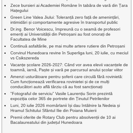
Zece bursieri ai Academiei Române în tabăra de vară din Țara
Hațegului
Green Line Valea Jiului: Toleranță zero față de amenințări,
intimidări și comportamente agresive în transportul public
Dr.ing. Benor Voicescu, împreună cu o seamă de profesori
emeriți ai Universității din Petroșani au fost onorați de
Facultatea de Mine
Continuă asfaltările, pe mai multe artere rutiere din Petroșani
Corvinul Hunedoara revine în Superliga luni, 20 iulie, cu meciul
vs Csikszereda
Vacanțe școlare 2026-2027: Când vor avea elevii vacanțele de
toamnă, iarnă, Paște și vară pe parcursul anului școlar viitor
Amenzi usturătoare pentru șoferii care circulă fără rovinietă:
Cum funcționează verificarea rovinietei și de ce mulți
conducători auto află târziu că au fost sancționați
”Fotograful de serviciu” Vasile Laurențiu Sorin prezintă
expoziția celor 365 de portrete din Ținutul Petrilenilor
Luni, 20 iulie 2026 momârlanii își dau întâlnire la Nedeia și
Hramul Schitului Sfântul Ilie din Poiana Muierii
Premii oferite de Rotary Club pentru absolvenții de 10 ai
Bacalaureatului din județul Hunedoara