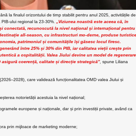
ână la finalul orizontului de timp stabilit pentru anul 2025, activitățile de
a PIB-ului regional la 23-30%.
„Viziunea noastră este aceea că, în
și conectată, recunoscută la nivel național și internațional pentru
 destinație all-season, cu infrastructuri mo-derne, produse turistic
tronomia, patrimoniul și comunitățile își găsesc locul firesc.
enerând între 25% și 30% din PIB, iar calitatea vieții crește prin
utentică a ospitalității. Valea Jiului devine un model de regenerar
sigură coerență, calitate și direcție strategică”
,
spune Liliana
(2026–2028), care validează funcționalitatea OMD valea Jiului și
șterea notorietății acestuia la nivel național;
rogramele europene și naționale, dar și prin investiții private, având ca
stora prin mijloace de marketing moderne;