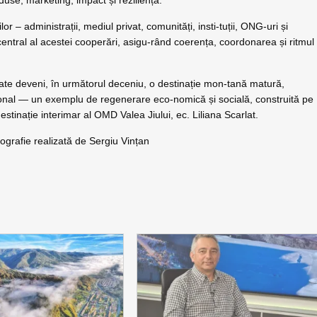
oduse, marketing, impact și reziliență.
r – administrații, mediul privat, comunități, insti-tuții, ONG-uri și
central al acestei cooperări, asigu-rând coerența, coordonarea și ritmul
poate deveni, în următorul deceniu, o destinație mon-tană matură,
ațional — un exemplu de regenerare eco-nomică și socială, construită pe
stinație interimar al OMD Valea Jiului, ec. Liliana Scarlat.
tografie realizată de Sergiu Vințan