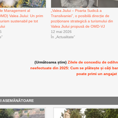
 de Management al
„Valea Jiului – Poarta Sudică a
(OMD) Valea Jiului: Un prim
Transilvaniei”, o posibilă direcție de
urism sustenabil pe tot
poziționare strategică a turismului din
ului
Valea Jiului propusă de OMD-VJ
5
12 mai 2026
e”
În „Actualitate”
(Următoarea știre)
Zilele de concediu de odih
neefectuate din 2025: Cum se plătește și câți ba
ă
poate primi un angajat
RI ASEMĂNĂTOARE