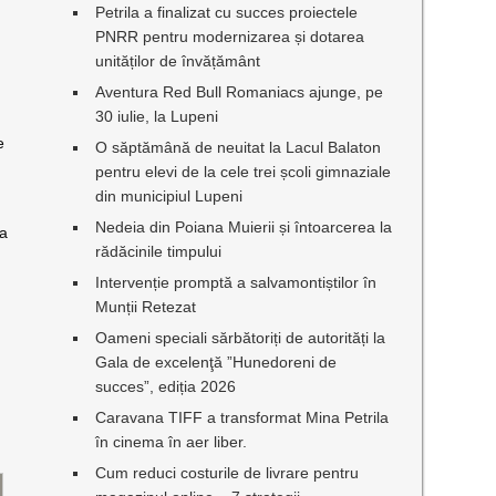
Petrila a finalizat cu succes proiectele
PNRR pentru modernizarea și dotarea
unităților de învățământ
Aventura Red Bull Romaniacs ajunge, pe
30 iulie, la Lupeni
e
O săptămână de neuitat la Lacul Balaton
pentru elevi de la cele trei școli gimnaziale
din municipiul Lupeni
Nedeia din Poiana Muierii și întoarcerea la
ea
rădăcinile timpului
Intervenție promptă a salvamontiștilor în
Munții Retezat
Oameni speciali sărbătoriți de autorități la
Gala de excelenţă ”Hunedoreni de
succes”, ediția 2026
Caravana TIFF a transformat Mina Petrila
în cinema în aer liber.
Cum reduci costurile de livrare pentru