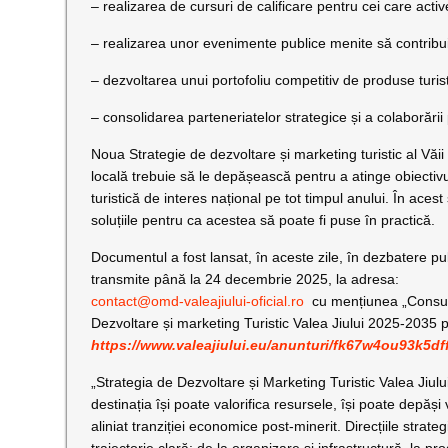
– realizarea de cursuri de calificare pentru cei care active
– realizarea unor evenimente publice menite să contribuie l
– dezvoltarea unui portofoliu competitiv de produse turis
– consolidarea parteneriatelor strategice și a colaborării 
Noua Strategie de dezvoltare și marketing turistic al Văii 
locală trebuie să le depășească pentru a atinge obiectivu
turistică de interes național pe tot timpul anului. În acest 
soluțiile pentru ca acestea să poate fi puse în practică.
Documentul a fost lansat, în aceste zile, în dezbatere pub
transmite până la 24 decembrie 2025, la adresa:
contact@omd-valeajiului-oficial.ro
cu mențiunea „Consulta
Dezvoltare și marketing Turistic Valea Jiului 2025-2035 po
https://www.valeajiului.eu/anunturi/fk67w4ou93k5
„Strategia de Dezvoltare și Marketing Turistic Valea Jiu
destinația își poate valorifica resursele, își poate depăși
aliniat tranziției economice post-minerit. Direcțiile st