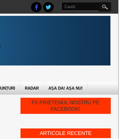
UNȚURI
RADAR
AȘA DA! AȘA NU!
FII PRIETENUL NOSTRU PE
FACEBOOK!
ARTICOLE RECENTE