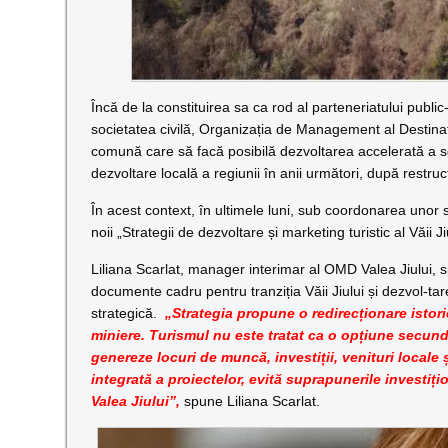
Încă de la constituirea sa ca rod al parteneriatului public-
societatea civilă, Organizația de Management al Destinație
comună care să facă posibilă dezvoltarea accelerată a sec
dezvoltare locală a regiunii în anii următori, după restruc
În acest context, în ultimele luni, sub coordonarea unor 
noii „Strategii de dezvoltare și marketing turistic al Văii
Liliana Scarlat, manager interimar al OMD Valea Jiului, 
documente cadru pentru tranziția Văii Jiului și dezvol-tar
strategică.
„Strategia propune o redirecționare istoric
miniere. Turismul nu este tratat ca o opțiune secun
genereze locuri de muncă, investiții, venituri locale 
integrată a proiectelor, evită suprapunerile investiți
Valea Jiului”,
spune Liliana Scarlat.