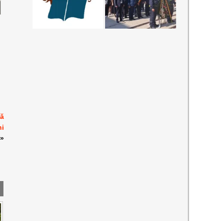
nă
ni
»