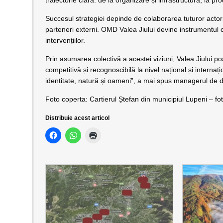
traiectorie clară: de la organizare și infrastructură, la pr
Succesul strategiei depinde de colaborarea tuturor actorilo
parteneri externi. OMD Valea Jiului devine instrumentul 
intervențiilor.
Prin asumarea colectivă a acestei viziuni, Valea Jiului 
competitivă și recognoscibilă la nivel național și intern
identitate, natură și oameni”, a mai spus managerul de de
Foto coperta: Cartierul Ștefan din municipiul Lupeni – fo
Distribuie acest articol