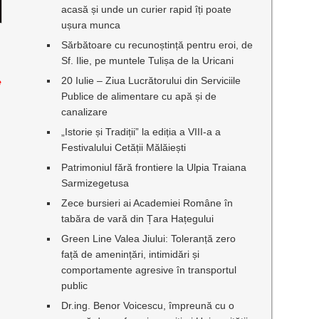
acasă și unde un curier rapid îți poate
ușura munca
Sărbătoare cu recunoștință pentru eroi, de
Sf. Ilie, pe muntele Tulișa de la Uricani
20 Iulie – Ziua Lucrătorului din Serviciile
e
Publice de alimentare cu apă și de
canalizare
e
„Istorie și Tradiții” la ediția a VIII-a a
Festivalului Cetății Mălăiești
Patrimoniul fără frontiere la Ulpia Traiana
Sarmizegetusa
Zece bursieri ai Academiei Române în
tabăra de vară din Țara Hațegului
Green Line Valea Jiului: Toleranță zero
față de amenințări, intimidări și
comportamente agresive în transportul
public
Dr.ing. Benor Voicescu, împreună cu o