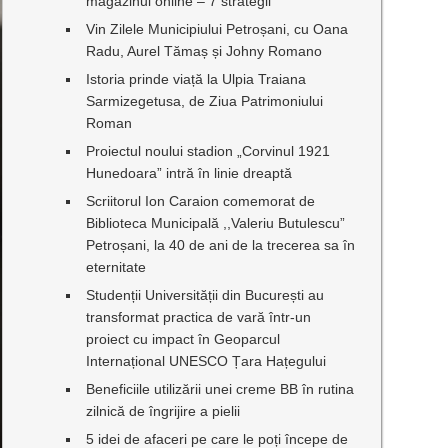
magazinul online – 7 strategii
Vin Zilele Municipiului Petroșani, cu Oana
Radu, Aurel Tămaș și Johny Romano
Istoria prinde viață la Ulpia Traiana
Sarmizegetusa, de Ziua Patrimoniului
Roman
Proiectul noului stadion „Corvinul 1921
Hunedoara” intră în linie dreaptă
Scriitorul Ion Caraion comemorat de
Biblioteca Municipală ,,Valeriu Butulescu”
Petroșani, la 40 de ani de la trecerea sa în
eternitate
Studenții Universității din București au
transformat practica de vară într-un
proiect cu impact în Geoparcul
Internațional UNESCO Țara Hațegului
Beneficiile utilizării unei creme BB în rutina
zilnică de îngrijire a pielii
5 idei de afaceri pe care le poți începe de