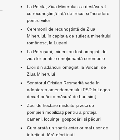
La Petrila, Ziua Minerului s-a desfășurat
cu recunoștință față de trecut și încredere
pentru viitor
Ceremonii de recunoștință de Ziua
Minerului, în capitala de suflet a mineritului
românesc, la Lupeni
La Petroșani, minerii au fost omagiați de
ziua lor printr-o emoționantă ceremonie
Eroii din adâncuri omagiați la Vulcan, de
Ziua Minerului
Senatorul Cristian Resmeriță vede în
adoptarea amendamentului PSD la Legea
decarbonării o măsură de bun simț
Zeci de hectare mistuite și zeci de
pompieri mobilizați pentru a proteja
oameni, locuințe, gospodării și păduri
Cum arată un spațiu exterior mai ușor de
întreținut, fără efort inutil