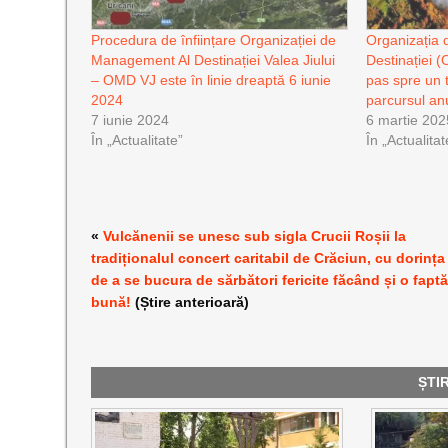
Procedura de înființare Organizației de
Organizația
Management Al Destinației Valea Jiului
Destinației 
– OMD VJ este în linie dreaptă 6 iunie
pas spre un t
2024
parcursul an
7 iunie 2024
6 martie 202
În „Actualitate”
În „Actualitat
«
Vulcănenii se unesc sub sigla Crucii Roșii la
tradiționalul concert caritabil de Crăciun, cu dorința
de a se bucura de sărbători fericite făcând și o fapt
bună!
(Știre anterioară)
ȘTI