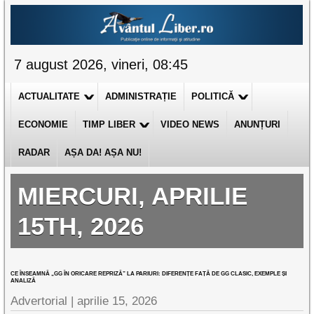
7 august 2026, vineri, 08:45
ACTUALITATE
ADMINISTRAȚIE
POLITICĂ
ECONOMIE
TIMP LIBER
VIDEO NEWS
ANUNȚURI
RADAR
AȘA DA! AȘA NU!
MIERCURI, APRILIE
15TH, 2026
CE ÎNSEAMNĂ „GG ÎN ORICARE REPRIZĂ” LA PARIURI: DIFERENȚE FAȚĂ DE GG CLASIC, EXEMPLE ȘI
ANALIZĂ
Advertorial |
aprilie 15, 2026