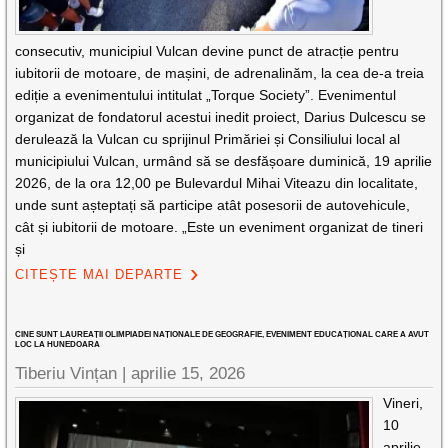
consecutiv, municipiul Vulcan devine punct de atracție pentru
iubitorii de motoare, de mașini, de adrenalinăm, la cea de-a treia
ediție a evenimentului intitulat „Torque Society”. Evenimentul
organizat de fondatorul acestui inedit proiect, Darius Dulcescu se
derulează la Vulcan cu sprijinul Primăriei și Consiliului local al
municipiului Vulcan, urmând să se desfășoare duminică, 19 aprilie
2026, de la ora 12,00 pe Bulevardul Mihai Viteazu din localitate,
unde sunt așteptați să participe atât posesorii de autovehicule,
cât și iubitorii de motoare. „Este un eveniment organizat de tineri
și
CITEȘTE MAI DEPARTE
CINE SUNT LAUREAȚII OLIMPIADEI NAȚIONALE DE GEOGRAFIE, EVENIMENT EDUCAȚIONAL CARE A AVUT
LOC LA HUNEDOARA
Tiberiu Vințan |
aprilie 15, 2026
Vineri,
10
aprilie