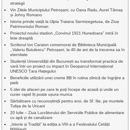
strategii
Vin Zilele Municipiului Petroșani, cu Oana Radu, Aurel Tămaș
și Johny Romano
Istoria prinde viață la Ulpia Traiana Sarmizegetusa, de Ziua
Patrimoniului Roman
Proiectul noului stadion „Corvinul 1921 Hunedoara” intră în
linie dreaptă
Scriitorul Ion Caraion comemorat de Biblioteca Municipală
,,Valeriu Butulescu” Petroșani, la 40 de ani de la trecerea sa în
eternitate
Studenții Universității din București au transformat practica de
vară într-un proiect cu impact în Geoparcul Internațional
UNESCO Țara Hațegului
Beneficiile utilizării unei creme BB în rutina zilnică de îngrijire a
pielii
5 idei de afaceri pe care le poți începe de acasă și unde un
curier rapid îți poate ușura munca
Sărbătoare cu recunoștință pentru eroi, de Sf. Ilie, pe muntele
Tulișa de la Uricani
20 Iulie – Ziua Lucrătorului din Serviciile Publice de alimentare
cu apă și de canalizare
„Istorie și Tradiții” la ediția a VIII-a a Festivalului Cetății
Mălăiești