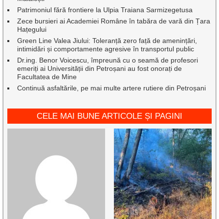
Patrimoniul fără frontiere la Ulpia Traiana Sarmizegetusa
Zece bursieri ai Academiei Române în tabăra de vară din Țara
Hațegului
Green Line Valea Jiului: Toleranță zero față de amenințări,
intimidări și comportamente agresive în transportul public
Dr.ing. Benor Voicescu, împreună cu o seamă de profesori
emeriți ai Universității din Petroșani au fost onorați de
Facultatea de Mine
Continuă asfaltările, pe mai multe artere rutiere din Petroșani
CELE MAI BUNE ARTICOLE ȘI PAGINI