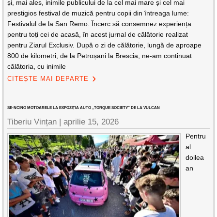
și, mai ales, inimile publicului de la cel mai mare și cel mai
prestigios festival de muzică pentru copii din întreaga lume:
Festivalul de la San Remo. Încerc să consemnez experiența
pentru toți cei de acasă, în acest jurnal de călătorie realizat
pentru Ziarul Exclusiv. După o zi de călătorie, lungă de aproape
800 de kilometri, de la Petroșani la Brescia, ne-am continuat
călătoria, cu inimile
CITEȘTE MAI DEPARTE
SE-NCING MOTOARELE LA EXPOZIȚIA AUTO „TORQUE SOCIETY” DE LA VULCAN
Tiberiu Vințan |
aprilie 15, 2026
Pentru
al
doilea
an