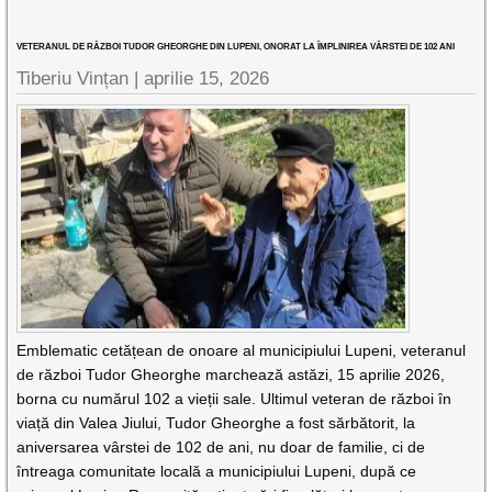
VETERANUL DE RĂZBOI TUDOR GHEORGHE DIN LUPENI, ONORAT LA ÎMPLINIREA VÂRSTEI DE 102 ANI
Tiberiu Vințan |
aprilie 15, 2026
Emblematic cetățean de onoare al municipiului Lupeni, veteranul
de război Tudor Gheorghe marchează astăzi, 15 aprilie 2026,
borna cu numărul 102 a vieții sale. Ultimul veteran de război în
viață din Valea Jiului, Tudor Gheorghe a fost sărbătorit, la
aniversarea vârstei de 102 de ani, nu doar de familie, ci de
întreaga comunitate locală a municipiului Lupeni, după ce