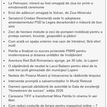
La Petroșani, minerii au fost omagiați de ziua lor printr-o
emoționantă ceremonie
Eroii din adâncuri omagiați la Vulcan, de Ziua Minerului
Senatorul Cristian Resmeriță vede în adoptarea
amendamentului PSD la Legea decarbonării o măsură de bun
simț
Zeci de hectare mistuite și zeci de pompieri mobilizați pentru a
proteja oameni, locuințe, gospodării și păduri
Cum arată un spațiu exterior mai ușor de întreținut, fără efort
inutil
Petrila a finalizat cu succes proiectele PNRR pentru
modernizarea și dotarea unităților de învățământ
Aventura Red Bull Romaniacs ajunge, pe 30 iulie, la Lupeni
O săptămână de neuitat la Lacul Balaton pentru elevi de la
cele trei școli gimnaziale din municipiul Lupeni
Nedeia din Poiana Muierii și întoarcerea la rădăcinile timpului
Intervenție promptă a salvamontiștilor în Munții Retezat
Oameni speciali sărbătoriți de autorități la Gala de excelenţă
”Hunedoreni de succes”, ediția 2026
Caravana TIFF a transformat Mina Petrila în cinema în aer
liber.
Cum reduci costurile de livrare pentru magazinul online – 7