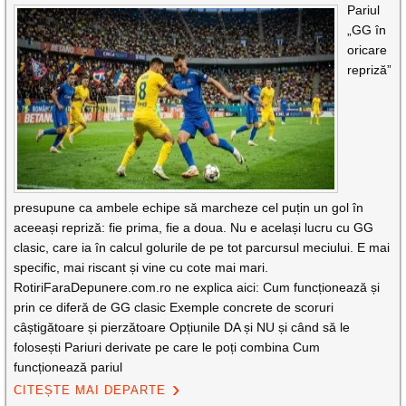
Pariul
„GG în
oricare
repriză”
presupune ca ambele echipe să marcheze cel puțin un gol în
aceeași repriză: fie prima, fie a doua. Nu e același lucru cu GG
clasic, care ia în calcul golurile de pe tot parcursul meciului. E mai
specific, mai riscant și vine cu cote mai mari.
RotiriFaraDepunere.com.ro ne explica aici: Cum funcționează și
prin ce diferă de GG clasic Exemple concrete de scoruri
câștigătoare și pierzătoare Opțiunile DA și NU și când să le
folosești Pariuri derivate pe care le poți combina Cum
funcționează pariul
CITEȘTE MAI DEPARTE