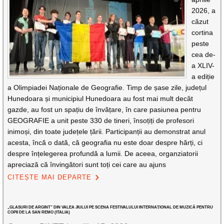
2026, a
căzut
cortina
peste
cea de-
a XLIV-
a ediție
a Olimpiadei Naționale de Geografie. Timp de șase zile, județul
Hunedoara și municipiul Hunedoara au fost mai mult decât
gazde, au fost un spațiu de învățare, în care pasiunea pentru
GEOGRAFIE a unit peste 330 de tineri, însoțiți de profesori
inimoși, din toate județele țării. Participanții au demonstrat anul
acesta, încă o dată, că geografia nu este doar despre hărți, ci
despre înțelegerea profundă a lumii. De aceea, organziatorii
apreciază că învingători sunt toți cei care au ajuns
CITEȘTE MAI DEPARTE
„GLASURI DE ARGINT” DIN VALEA JIULUI PE SCENA FESTIVALULUI INTERNAȚIONAL DE MUZICĂ PENTRU
COPII DE LA SAN REMO (ITALIA)