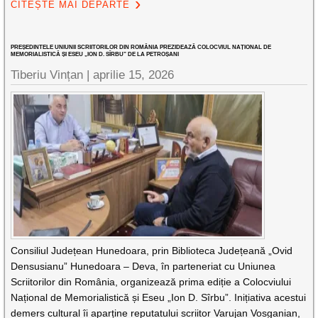
CITEȘTE MAI DEPARTE
PREȘEDINTELE UNIUNII SCRIITORILOR DIN ROMÂNIA PREZIDEAZĂ COLOCVIUL NAȚIONAL DE
MEMORIALISTICĂ ȘI ESEU „ION D. SÎRBU” DE LA PETROȘANI
Tiberiu Vințan |
aprilie 15, 2026
Consiliul Județean Hunedoara, prin Biblioteca Județeană „Ovid
Densusianu” Hunedoara – Deva, în parteneriat cu Uniunea
Scriitorilor din România, organizează prima ediție a Colocviului
Național de Memorialistică și Eseu „Ion D. Sîrbu”. Inițiativa acestui
demers cultural îi aparține reputatului scriitor Varujan Vosganian,