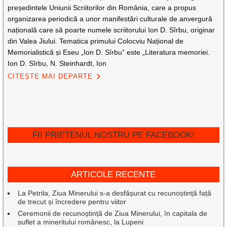
președintele Uniunii Scriitorilor din România, care a propus
organizarea periodică a unor manifestări culturale de anvergură
națională care să poarte numele scriitorului Ion D. Sîrbu, originar
din Valea Jiului. Tematica primului Colocviu Național de
Memorialistică și Eseu „Ion D. Sîrbu” este „Literatura memoriei.
Ion D. Sîrbu, N. Steinhardt, Ion
CITEȘTE MAI DEPARTE
FII PRIETENUL NOSTRU PE FACEBOOK!
ARTICOLE RECENTE
La Petrila, Ziua Minerului s-a desfășurat cu recunoștință față
de trecut și încredere pentru viitor
Ceremonii de recunoștință de Ziua Minerului, în capitala de
suflet a mineritului românesc, la Lupeni