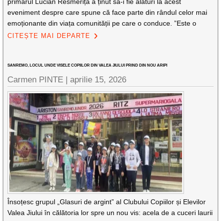
primarul Lucian Resmeriță a ținut să-i fie alături la acest
eveniment despre care spune că face parte din rândul celor mai
emoționante din viața comunității pe care o conduce. ”Este o
CITEȘTE MAI DEPARTE
SANREMO, LOCUL UNDE VISELE COPIILOR DIN VALEA JIULUI PRIND DIN NOU ARIPI
Carmen PINTE |
aprilie 15, 2026
Însoțesc grupul „Glasuri de argint” al Clubului Copiilor și Elevilor
Valea Jiului în călătoria lor spre un nou vis: acela de a cuceri laurii