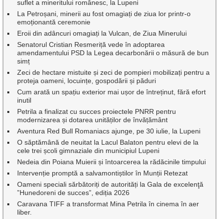
suflet a mineritului românesc, la Lupeni
La Petroșani, minerii au fost omagiați de ziua lor printr-o
emoționantă ceremonie
Eroii din adâncuri omagiați la Vulcan, de Ziua Minerului
Senatorul Cristian Resmeriță vede în adoptarea
amendamentului PSD la Legea decarbonării o măsură de bun
simț
Zeci de hectare mistuite și zeci de pompieri mobilizați pentru a
proteja oameni, locuințe, gospodării și păduri
Cum arată un spațiu exterior mai ușor de întreținut, fără efort
inutil
Petrila a finalizat cu succes proiectele PNRR pentru
modernizarea și dotarea unităților de învățământ
Aventura Red Bull Romaniacs ajunge, pe 30 iulie, la Lupeni
O săptămână de neuitat la Lacul Balaton pentru elevi de la
cele trei școli gimnaziale din municipiul Lupeni
Nedeia din Poiana Muierii și întoarcerea la rădăcinile timpului
Intervenție promptă a salvamontiștilor în Munții Retezat
Oameni speciali sărbătoriți de autorități la Gala de excelenţă
”Hunedoreni de succes”, ediția 2026
Caravana TIFF a transformat Mina Petrila în cinema în aer
liber.