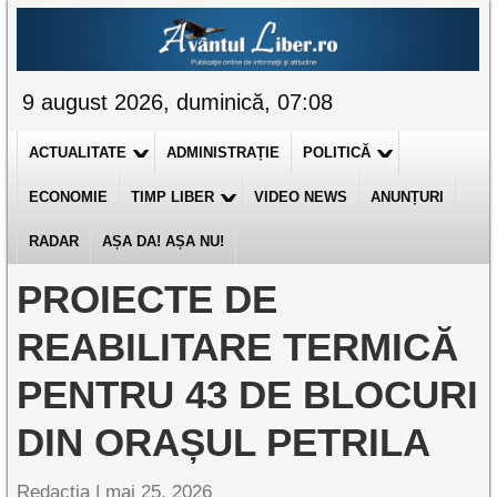
9 august 2026, duminică, 07:08
ACTUALITATE
ADMINISTRAȚIE
POLITICĂ
ECONOMIE
TIMP LIBER
VIDEO NEWS
ANUNȚURI
RADAR
AȘA DA! AȘA NU!
PROIECTE DE
REABILITARE TERMICĂ
PENTRU 43 DE BLOCURI
DIN ORAȘUL PETRILA
Redacția |
mai 25, 2026