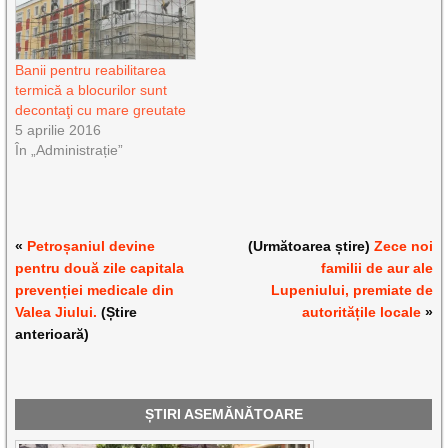
Banii pentru reabilitarea
termică a blocurilor sunt
decontaţi cu mare greutate
5 aprilie 2016
În „Administrație”
«
Petroșaniul devine
(Următoarea știre)
Zece noi
pentru două zile capitala
familii de aur ale
prevenției medicale din
Lupeniului, premiate de
Valea Jiului.
(Știre
autoritățile locale
»
anterioară)
ȘTIRI ASEMĂNĂTOARE