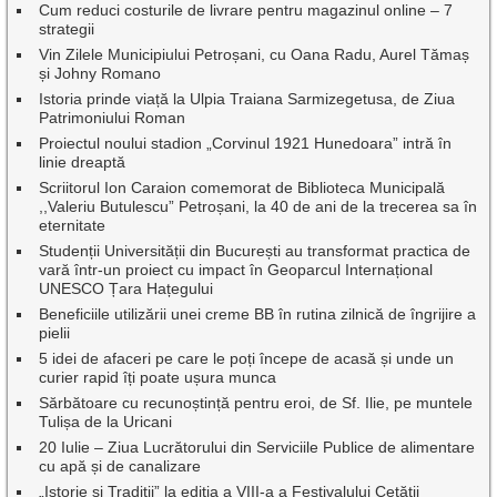
Cum reduci costurile de livrare pentru magazinul online – 7
strategii
Vin Zilele Municipiului Petroșani, cu Oana Radu, Aurel Tămaș
și Johny Romano
Istoria prinde viață la Ulpia Traiana Sarmizegetusa, de Ziua
Patrimoniului Roman
Proiectul noului stadion „Corvinul 1921 Hunedoara” intră în
linie dreaptă
Scriitorul Ion Caraion comemorat de Biblioteca Municipală
,,Valeriu Butulescu” Petroșani, la 40 de ani de la trecerea sa în
eternitate
Studenții Universității din București au transformat practica de
vară într-un proiect cu impact în Geoparcul Internațional
UNESCO Țara Hațegului
Beneficiile utilizării unei creme BB în rutina zilnică de îngrijire a
pielii
5 idei de afaceri pe care le poți începe de acasă și unde un
curier rapid îți poate ușura munca
Sărbătoare cu recunoștință pentru eroi, de Sf. Ilie, pe muntele
Tulișa de la Uricani
20 Iulie – Ziua Lucrătorului din Serviciile Publice de alimentare
cu apă și de canalizare
„Istorie și Tradiții” la ediția a VIII-a a Festivalului Cetății