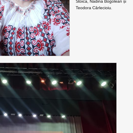
Stoica, Nadina Bogolean și
Teodora Cârlecioiu.