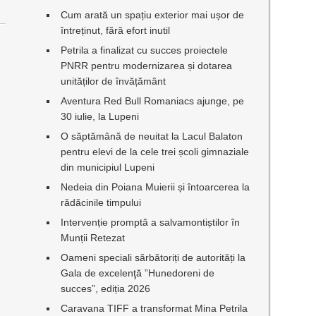
Cum arată un spațiu exterior mai ușor de
întreținut, fără efort inutil
Petrila a finalizat cu succes proiectele
PNRR pentru modernizarea și dotarea
unităților de învățământ
Aventura Red Bull Romaniacs ajunge, pe
30 iulie, la Lupeni
O săptămână de neuitat la Lacul Balaton
pentru elevi de la cele trei școli gimnaziale
din municipiul Lupeni
Nedeia din Poiana Muierii și întoarcerea la
rădăcinile timpului
Intervenție promptă a salvamontiștilor în
Munții Retezat
Oameni speciali sărbătoriți de autorități la
Gala de excelenţă ”Hunedoreni de
succes”, ediția 2026
Caravana TIFF a transformat Mina Petrila