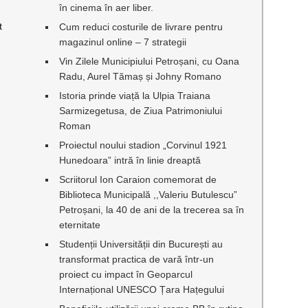
în cinema în aer liber.
t
Cum reduci costurile de livrare pentru
magazinul online – 7 strategii
Vin Zilele Municipiului Petroșani, cu Oana
Radu, Aurel Tămaș și Johny Romano
Istoria prinde viață la Ulpia Traiana
Sarmizegetusa, de Ziua Patrimoniului
Roman
Proiectul noului stadion „Corvinul 1921
Hunedoara” intră în linie dreaptă
Scriitorul Ion Caraion comemorat de
Biblioteca Municipală ,,Valeriu Butulescu”
Petroșani, la 40 de ani de la trecerea sa în
eternitate
Studenții Universității din București au
transformat practica de vară într-un
proiect cu impact în Geoparcul
Internațional UNESCO Țara Hațegului