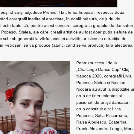
ă reușind să-și adjudece Premiul I la „Tema Impusă”, respectiv două
ând coregrafii inedite și apreciate, în egală măsură, de juriul de
at este faptul că, pentru acest concurs, coregrafia grupului de dansatori
 Popescu Stelea, ale cărei creații artistice au fost doar puțin șlefuite de
chimb generații la vârful acestei activități artistice cu o tradiție de
din Petroșani se va produce (atunci când se va produce) fără afectarea
Pentru succesul de la
„Challange Dance Cup” Cluj
Napoca 2026, coregrafii Livia
Popescu Stelea și Nicolae
Nicoară au avut la dispoziție u
grup de tineri talentați și
pasionați de artiști dansatori,
grup constituit din: Livia
Popescu, Sofia Piscureanu,
Raisa Albulescu, Ecaterina
Frank, Alexandra Lungu, Mari