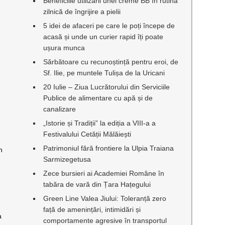
Beneficiile utilizării unei creme BB în rutina
zilnică de îngrijire a pielii
5 idei de afaceri pe care le poți începe de
acasă și unde un curier rapid îți poate
ușura munca
Sărbătoare cu recunoștință pentru eroi, de
Sf. Ilie, pe muntele Tulișa de la Uricani
20 Iulie – Ziua Lucrătorului din Serviciile
Publice de alimentare cu apă și de
canalizare
„Istorie și Tradiții” la ediția a VIII-a a
Festivalului Cetății Mălăiești
Patrimoniul fără frontiere la Ulpia Traiana
n
Sarmizegetusa
Zece bursieri ai Academiei Române în
tabăra de vară din Țara Hațegului
Green Line Valea Jiului: Toleranță zero
față de amenințări, intimidări și
a
comportamente agresive în transportul