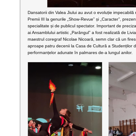
Dansatorii din Valea Jiului au avut o evoluție impecabil
Premii III la genurile „Show-Revue” și „Caracter”, prezent
specialitate și de publicul spectator. Important de preciz
ai Ansamblului artistic „Parângul” a fost realizată de Livia
maestrul coregraf Nicolae Nicoară, semn clar că un firesc s
aproape patru decenii la Casa de Cultură a Studenților 
performanțelor adunate în palmares de-a lungul anilor.