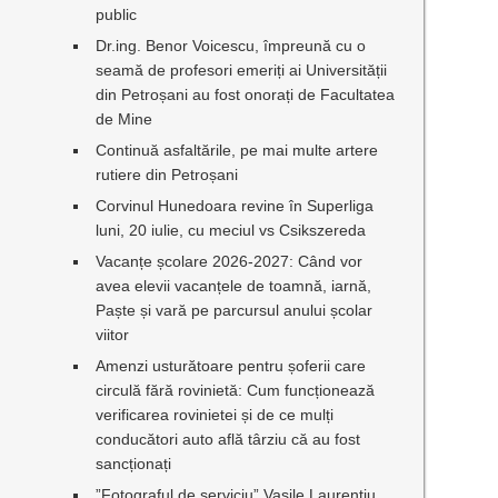
public
Dr.ing. Benor Voicescu, împreună cu o
seamă de profesori emeriți ai Universității
din Petroșani au fost onorați de Facultatea
de Mine
Continuă asfaltările, pe mai multe artere
rutiere din Petroșani
Corvinul Hunedoara revine în Superliga
luni, 20 iulie, cu meciul vs Csikszereda
Vacanțe școlare 2026-2027: Când vor
avea elevii vacanțele de toamnă, iarnă,
Paște și vară pe parcursul anului școlar
viitor
Amenzi usturătoare pentru șoferii care
circulă fără rovinietă: Cum funcționează
verificarea rovinietei și de ce mulți
conducători auto află târziu că au fost
sancționați
”Fotograful de serviciu” Vasile Laurențiu