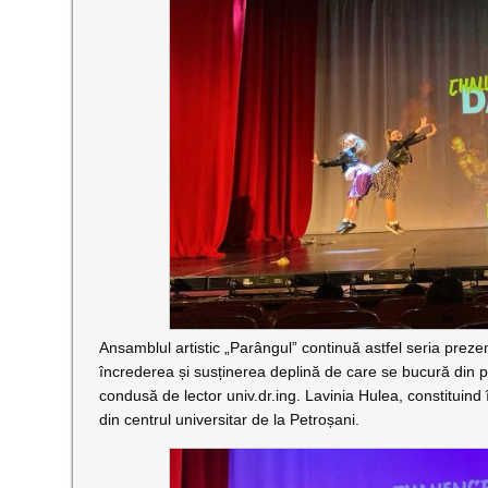
Ansamblul artistic „Parângul” continuă astfel seria preze
încrederea și susținerea deplină de care se bucură din pa
condusă de lector univ.dr.ing. Lavinia Hulea, constituind î
din centrul universitar de la Petroșani.