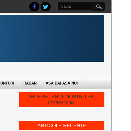
UNȚURI
RADAR
AȘA DA! AȘA NU!
FII PRIETENUL NOSTRU PE
FACEBOOK!
ARTICOLE RECENTE