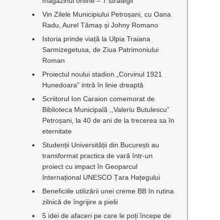
magazinul online – 7 strategii
Vin Zilele Municipiului Petroșani, cu Oana
Radu, Aurel Tămaș și Johny Romano
Istoria prinde viață la Ulpia Traiana
Sarmizegetusa, de Ziua Patrimoniului
Roman
Proiectul noului stadion „Corvinul 1921
Hunedoara” intră în linie dreaptă
u
Scriitorul Ion Caraion comemorat de
Biblioteca Municipală ,,Valeriu Butulescu”
Petroșani, la 40 de ani de la trecerea sa în
eternitate
Studenții Universității din București au
transformat practica de vară într-un
proiect cu impact în Geoparcul
Internațional UNESCO Țara Hațegului
Beneficiile utilizării unei creme BB în rutina
zilnică de îngrijire a pielii
5 idei de afaceri pe care le poți începe de