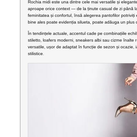
Rochia midi este una dintre cele mai versatile și elegant
aproape orice context — de la ținute casual de zi până la
feminitatea și confortul, însă alegerea pantofilor potriv
bine ales poate evidenția silueta, poate adăuga un plus d
În tendințele actuale, accentul cade pe combinațiile echil
stiletto, loafers moderni, sneakers albi sau cizme înalte
versatile, ușor de adaptat în funcție de sezon și ocazie, 
stilistice.