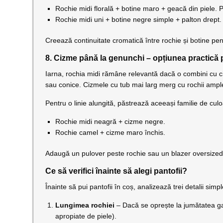
Rochie midi florală + botine maro + geacă din piele. P
Rochie midi uni + botine negre simple + palton drept.
Creează continuitate cromatică între rochie și botine pe
8. Cizme până la genunchi – opțiunea practică 
Iarna, rochia midi rămâne relevantă dacă o combini cu ci
sau conice. Cizmele cu tub mai larg merg cu rochii ampl
Pentru o linie alungită, păstrează aceeași familie de culo
Rochie midi neagră + cizme negre.
Rochie camel + cizme maro închis.
Adaugă un pulover peste rochie sau un blazer oversized.
Ce să verifici înainte să alegi pantofii?
Înainte să pui pantofii în coș, analizează trei detalii simpl
Lungimea rochiei
– Dacă se oprește la jumătatea gam
apropiate de piele).