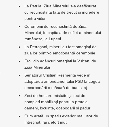
La Petrila, Ziua Minerului s-a desfășurat
cu recunoștință față de trecut și încredere
pentru viitor
Ceremonii de recunoștință de Ziua
Minerului, în capitala de suflet a mineritului
românesc, la Lupeni
La Petroșani, minerii au fost omagiați de
ziua lor printr-o emoționantă ceremonie
Eroii din adâncuri omagiați la Vulcan, de
Ziua Minerului
i
Senatorul Cristian Resmeriță vede în
adoptarea amendamentului PSD la Legea
decarbonării o măsură de bun simț
Zeci de hectare mistuite și zeci de
pompieri mobilizați pentru a proteja
oameni, locuințe, gospodării și păduri
Cum arată un spațiu exterior mai ușor de
întreținut, fără efort inutil