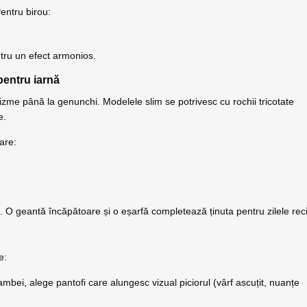
entru birou:
ntru un efect armonios.
pentru iarnă
zme până la genunchi. Modelele slim se potrivesc cu rochii tricotate
e.
are:
 O geantă încăpătoare și o eșarfă completează ținuta pentru zilele reci
e:
bei, alege pantofi care alungesc vizual piciorul (vârf ascuțit, nuanțe