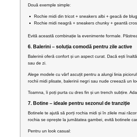
Două exemple simple:
Rochie midi din tricot + sneakers albi + geacă de blug
Rochie midi neagră + sneakers chunky + geantă cros
Evită această combinație la evenimente formale. Păstrea
6. Balerini – soluția comodă pentru zile active
Balerinii oferă confort și un aspect curat. Dacă ești înaltă
sau de zi.
Alege modele cu vârf ascuțit pentru a alungi linia picioru
rochii midi plisate, balerinii negri sau nude creează un look
Toamna, îi poți purta cu dres fin și un trench subțire. Ada
7. Botine – ideale pentru sezonul de tranziție
Botinele te ajută să porți rochia midi și în zilele mai r
rochia se oprește la jumătatea gambei, evită botinele car
Pentru un look casual: