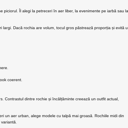
e piciorul. Îl alegi la petreceri în aer liber, la evenimente pe iarbă sau l
ri largi. Dacă rochia are volum, tocul gros păstrează proporția și evită 
nere.
look coerent.
s. Contrastul dintre rochie și încălțăminte creează un outfit actual,
ri un aer urban, alege modele cu talpă mai groasă. Rochiile midi din
 variantă.