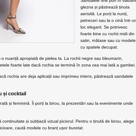
Sandalele fine pun în valoar
glezna și păstrează ținuta
aerisită. Le porți la nunți,
petreceri sau la o cină într-u
loc elegant. Se potrivesc
foarte bine cu rochii midi din
satin, mătase sau cu modele
cu spatele decupat.
-o nuanță apropiată de pielea ta. La rochii negre sau bleumarin,
retele foarte late dacă rochia se termină în zona cea mai lată a gambei.
Dacă rochia are deja aplicații sau imprimeu intens, păstrează sandalele
u și cocktail
curată și feminină. Îi porți la birou, la prezentări sau la evenimente unde
ă continuitate și subțiază vizual piciorul. Pentru o ținută de birou, alege
picioare, caută modele cu branț ușor buretat.