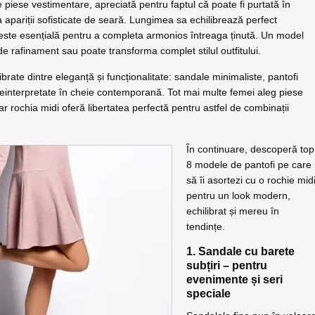
e piese vestimentare, apreciată pentru faptul că poate fi purtată în
 apariții sofisticate de seară. Lungimea sa echilibrează perfect
iți este esențială pentru a completa armonios întreaga ținută. Un model
e rafinament sau poate transforma complet stilul outfitului.
ibrate dintre eleganță și funcționalitate: sandale minimaliste, pantofi
 reinterpretate în cheie contemporană. Tot mai multe femei aleg piese
iar rochia midi oferă libertatea perfectă pentru astfel de combinații
În continuare, descoperă top
8 modele de pantofi pe care
să îi asortezi cu o rochie mid
pentru un look modern,
echilibrat și mereu în
tendințe.
1. Sandale cu barete
subțiri – pentru
evenimente și seri
speciale