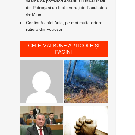
seamă de profesori emeriți ai Universității
din Petroșani au fost onorați de Facultatea
de Mine
Continuă asfaltările, pe mai multe artere
rutiere din Petroșani
CELE MAI BUNE ARTICOLE ȘI
PAGINI