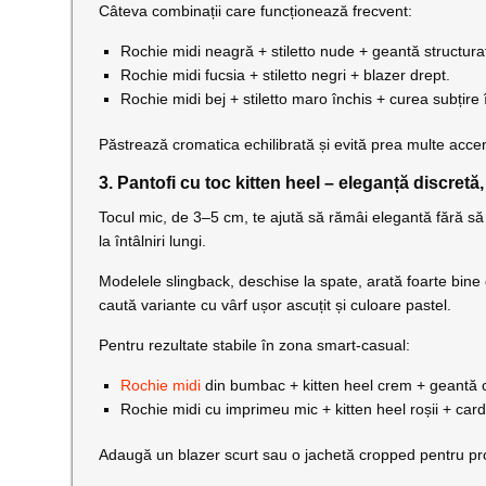
Câteva combinații care funcționează frecvent:
Rochie midi neagră + stiletto nude + geantă structura
Rochie midi fucsia + stiletto negri + blazer drept.
Rochie midi bej + stiletto maro închis + curea subțire î
Păstrează cromatica echilibrată și evită prea multe accen
3. Pantofi cu toc kitten heel – eleganță discretă,
Tocul mic, de 3–5 cm, te ajută să rămâi elegantă fără să îți
la întâlniri lungi.
Modelele slingback, deschise la spate, arată foarte bine c
caută variante cu vârf ușor ascuțit și culoare pastel.
Pentru rezultate stabile în zona smart-casual:
Rochie midi
din bumbac + kitten heel crem + geantă 
Rochie midi cu imprimeu mic + kitten heel roșii + card
Adaugă un blazer scurt sau o jachetă cropped pentru prop