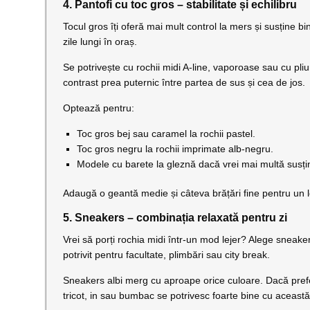
4. Pantofi cu toc gros – stabilitate și echilibru
Tocul gros îți oferă mai mult control la mers și susține bin
zile lungi în oraș.
Se potrivește cu rochii midi A-line, vaporoase sau cu pliu
contrast prea puternic între partea de sus și cea de jos.
Optează pentru:
Toc gros bej sau caramel la rochii pastel.
Toc gros negru la rochii imprimate alb-negru.
Modele cu barete la gleznă dacă vrei mai multă susți
Adaugă o geantă medie și câteva brățări fine pentru un 
5. Sneakers – combinația relaxată pentru zi
Vrei să porți rochia midi într-un mod lejer? Alege sneaker
potrivit pentru facultate, plimbări sau city break.
Sneakers albi merg cu aproape orice culoare. Dacă prefe
tricot, in sau bumbac se potrivesc foarte bine cu această