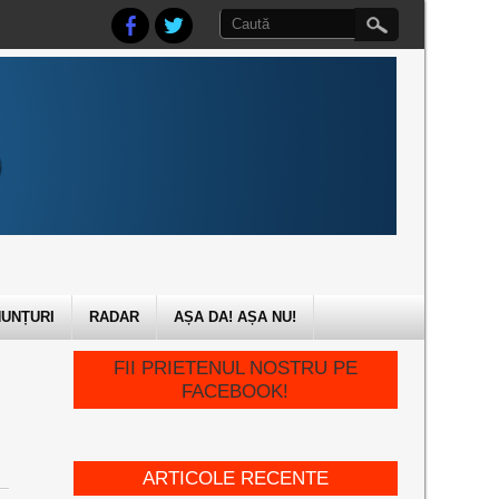
UNȚURI
RADAR
AȘA DA! AȘA NU!
FII PRIETENUL NOSTRU PE
FACEBOOK!
ARTICOLE RECENTE