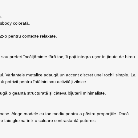
i.
sbody colorată.
z-o pentru contexte relaxate.
 sau preferi încălțăminte fără toc, îi poți integra ușor în ținute de birou
lui. Variantele metalice adaugă un accent discret unei rochii simple. La
 potrivit pentru întâlniri sau activități zilnice.
ugă o geantă structurată și câteva bijuterii minimaliste.
ăcoroase. Alege modele cu toc mediu pentru a păstra proporțiile. Dacă
e taie glezna într-o culoare contrastantă puternic.