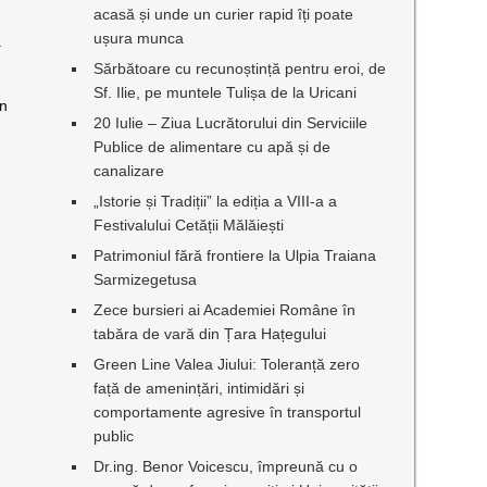
acasă și unde un curier rapid îți poate
ușura munca
a
Sărbătoare cu recunoștință pentru eroi, de
Sf. Ilie, pe muntele Tulișa de la Uricani
un
20 Iulie – Ziua Lucrătorului din Serviciile
Publice de alimentare cu apă și de
canalizare
„Istorie și Tradiții” la ediția a VIII-a a
Festivalului Cetății Mălăiești
Patrimoniul fără frontiere la Ulpia Traiana
Sarmizegetusa
Zece bursieri ai Academiei Române în
tabăra de vară din Țara Hațegului
Green Line Valea Jiului: Toleranță zero
față de amenințări, intimidări și
comportamente agresive în transportul
public
Dr.ing. Benor Voicescu, împreună cu o