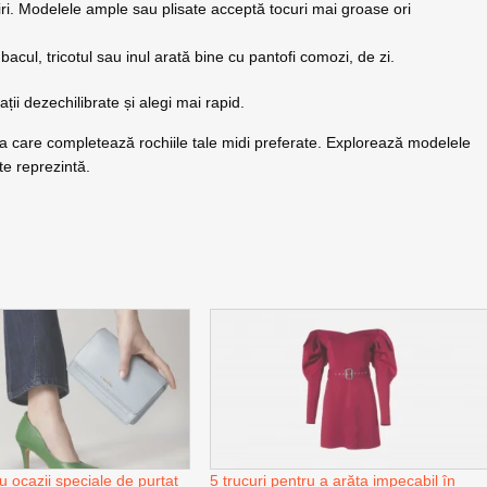
bțiri. Modelele ample sau plisate acceptă tocuri mai groase ori
acul, tricotul sau inul arată bine cu pantofi comozi, de zi.
ții dezechilibrate și alegi mai rapid.
a care completează rochiile tale midi preferate. Explorează modelele
 te reprezintă.
u ocazii speciale de purtat
5 trucuri pentru a arăta impecabil în