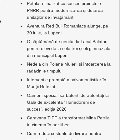
e
Petrila a finalizat cu succes proiectele
PNRR pentru modernizarea și dotarea
unităților de învățământ
n
Aventura Red Bull Romaniacs ajunge, pe
30 iulie, la Lupeni
O săptămână de neuitat la Lacul Balaton
pentru elevi de la cele trei școli gimnaziale
din municipiul Lupeni
Nedeia din Poiana Muierii și întoarcerea la
rădăcinile timpului
Intervenție promptă a salvamontiștilor în
Munții Retezat
Oameni speciali sărbătoriți de autorități la
Gala de excelenţă ”Hunedoreni de
succes”, ediția 2026
Caravana TIFF a transformat Mina Petrila
în cinema în aer liber.
Cum reduci costurile de livrare pentru