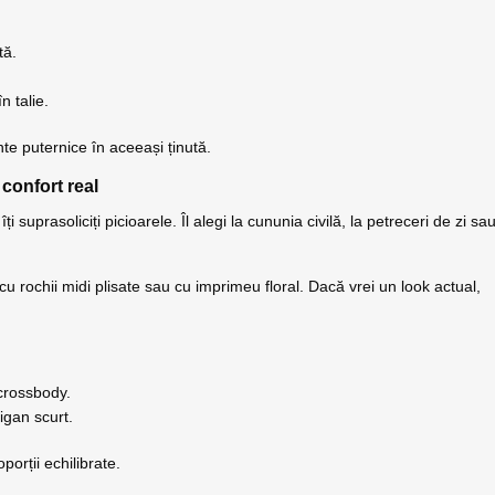
tă.
n talie.
te puternice în aceeași ținută.
 confort real
 suprasoliciți picioarele. Îl alegi la cununia civilă, la petreceri de zi sa
u rochii midi plisate sau cu imprimeu floral. Dacă vrei un look actual,
crossbody.
igan scurt.
orții echilibrate.