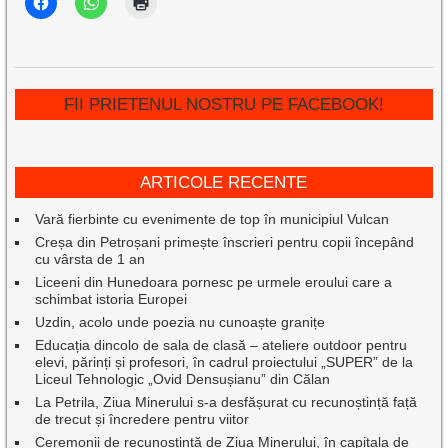
FII PRIETENUL NOSTRU PE FACEBOOK!
ARTICOLE RECENTE
Vară fierbinte cu evenimente de top în municipiul Vulcan
Creșa din Petroșani primește înscrieri pentru copii începând
cu vârsta de 1 an
Liceeni din Hunedoara pornesc pe urmele eroului care a
schimbat istoria Europei
Uzdin, acolo unde poezia nu cunoaște granițe
Educația dincolo de sala de clasă – ateliere outdoor pentru
elevi, părinți și profesori, în cadrul proiectului „SUPER” de la
Liceul Tehnologic „Ovid Densușianu” din Călan
La Petrila, Ziua Minerului s-a desfășurat cu recunoștință față
de trecut și încredere pentru viitor
Ceremonii de recunoștință de Ziua Minerului, în capitala de