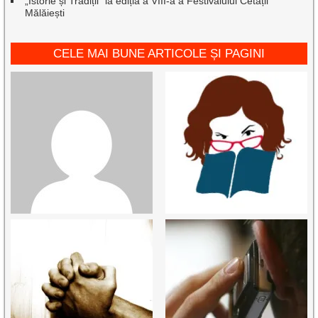
„Istorie și Tradiții” la ediția a VIII-a a Festivalului Cetății
Mălăiești
CELE MAI BUNE ARTICOLE ȘI PAGINI