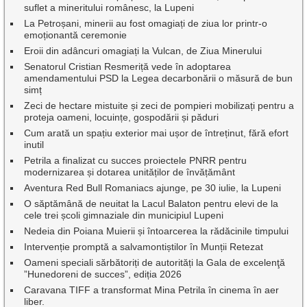
suflet a mineritului românesc, la Lupeni
La Petroșani, minerii au fost omagiați de ziua lor printr-o
emoționantă ceremonie
Eroii din adâncuri omagiați la Vulcan, de Ziua Minerului
Senatorul Cristian Resmeriță vede în adoptarea
amendamentului PSD la Legea decarbonării o măsură de bun
simț
Zeci de hectare mistuite și zeci de pompieri mobilizați pentru a
proteja oameni, locuințe, gospodării și păduri
Cum arată un spațiu exterior mai ușor de întreținut, fără efort
inutil
Petrila a finalizat cu succes proiectele PNRR pentru
modernizarea și dotarea unităților de învățământ
Aventura Red Bull Romaniacs ajunge, pe 30 iulie, la Lupeni
O săptămână de neuitat la Lacul Balaton pentru elevi de la
cele trei școli gimnaziale din municipiul Lupeni
Nedeia din Poiana Muierii și întoarcerea la rădăcinile timpului
Intervenție promptă a salvamontiștilor în Munții Retezat
Oameni speciali sărbătoriți de autorități la Gala de excelenţă
”Hunedoreni de succes”, ediția 2026
Caravana TIFF a transformat Mina Petrila în cinema în aer
liber.