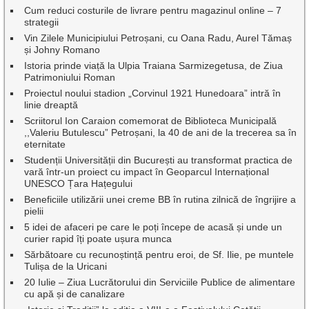
Cum reduci costurile de livrare pentru magazinul online – 7
strategii
Vin Zilele Municipiului Petroșani, cu Oana Radu, Aurel Tămaș
și Johny Romano
Istoria prinde viață la Ulpia Traiana Sarmizegetusa, de Ziua
Patrimoniului Roman
Proiectul noului stadion „Corvinul 1921 Hunedoara” intră în
linie dreaptă
Scriitorul Ion Caraion comemorat de Biblioteca Municipală
,,Valeriu Butulescu” Petroșani, la 40 de ani de la trecerea sa în
eternitate
Studenții Universității din București au transformat practica de
vară într-un proiect cu impact în Geoparcul Internațional
UNESCO Țara Hațegului
Beneficiile utilizării unei creme BB în rutina zilnică de îngrijire a
pielii
5 idei de afaceri pe care le poți începe de acasă și unde un
curier rapid îți poate ușura munca
Sărbătoare cu recunoștință pentru eroi, de Sf. Ilie, pe muntele
Tulișa de la Uricani
20 Iulie – Ziua Lucrătorului din Serviciile Publice de alimentare
cu apă și de canalizare