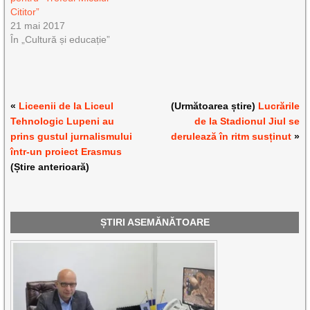
Cititor”
21 mai 2017
În „Cultură și educație”
«
Liceenii de la Liceul
(Următoarea știre)
Lucrările
Tehnologic Lupeni au
de la Stadionul Jiul se
prins gustul jurnalismului
derulează în ritm susținut
»
într-un proiect Erasmus
(Știre anterioară)
ȘTIRI ASEMĂNĂTOARE