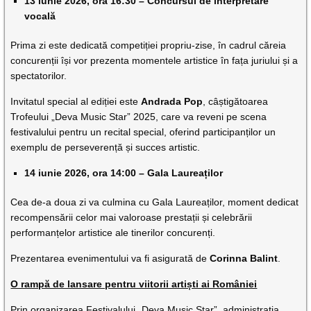
13 iunie 2026, ora 16:30 – Concursul de interpretare
vocală
Prima zi este dedicată competiției propriu-zise, în cadrul căreia
concurenții își vor prezenta momentele artistice în fața juriului și a
spectatorilor.
Invitatul special al ediției este
Andrada Pop
, câștigătoarea
Trofeului „Deva Music Star” 2025, care va reveni pe scena
festivalului pentru un recital special, oferind participanților un
exemplu de perseverență și succes artistic.
14 iunie 2026, ora 14:00 – Gala Laureaților
Cea de-a doua zi va culmina cu Gala Laureaților, moment dedicat
recompensării celor mai valoroase prestații și celebrării
performanțelor artistice ale tinerilor concurenți.
Prezentarea evenimentului va fi asigurată de
Corinna Balint
.
O rampă de lansare pentru viitorii artiști ai României
Prin organizarea Festivalului „Deva Music Star”, administrația