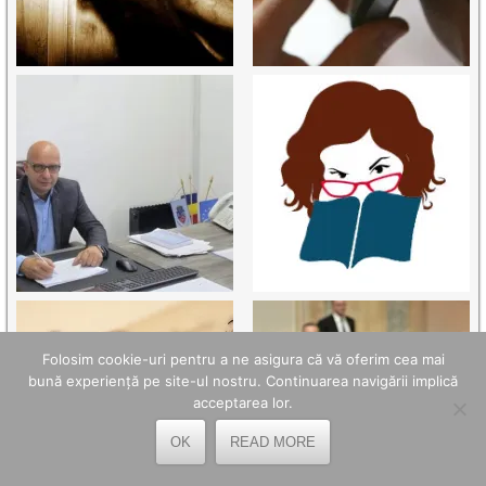
Folosim cookie-uri pentru a ne asigura că vă oferim cea mai
bună experiență pe site-ul nostru. Continuarea navigării implică
acceptarea lor.
OK
READ MORE