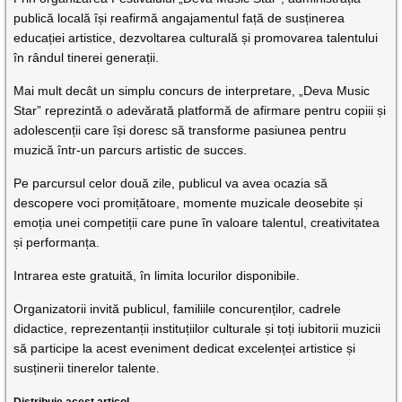
publică locală își reafirmă angajamentul față de susținerea
educației artistice, dezvoltarea culturală și promovarea talentului
în rândul tinerei generații.
Mai mult decât un simplu concurs de interpretare, „Deva Music
Star” reprezintă o adevărată platformă de afirmare pentru copiii și
adolescenții care își doresc să transforme pasiunea pentru
muzică într-un parcurs artistic de succes.
Pe parcursul celor două zile, publicul va avea ocazia să
descopere voci promițătoare, momente muzicale deosebite și
emoția unei competiții care pune în valoare talentul, creativitatea
și performanța.
Intrarea este gratuită, în limita locurilor disponibile.
Organizatorii invită publicul, familiile concurenților, cadrele
didactice, reprezentanții instituțiilor culturale și toți iubitorii muzicii
să participe la acest eveniment dedicat excelenței artistice și
susținerii tinerelor talente.
Distribuie acest articol