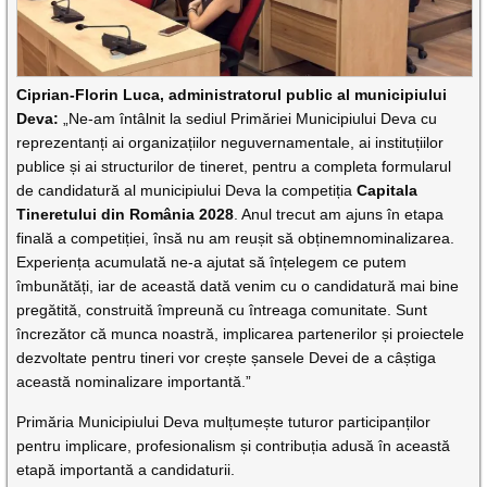
Ciprian-Florin Luca, administratorul public al municipiului
Deva:
„Ne-am întâlnit la sediul Primăriei Municipiului Deva cu
reprezentanți ai organizațiilor neguvernamentale, ai instituțiilor
publice și ai structurilor de tineret, pentru a completa formularul
de candidatură al municipiului Deva la competiția
Capitala
Tineretului din România 2028
. Anul trecut am ajuns în etapa
finală a competiției, însă nu am reușit să obținemnominalizarea.
Experiența acumulată ne-a ajutat să înțelegem ce putem
îmbunătăți, iar de această dată venim cu o candidatură mai bine
pregătită, construită împreună cu întreaga comunitate. Sunt
încrezător că munca noastră, implicarea partenerilor și proiectele
dezvoltate pentru tineri vor crește șansele Devei de a câștiga
această nominalizare importantă.”
Primăria Municipiului Deva mulțumește tuturor participanților
pentru implicare, profesionalism și contribuția adusă în această
etapă importantă a candidaturii.