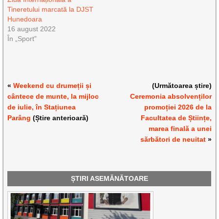
Tineretului marcată la DJST
Hunedoara
16 august 2022
În „Sport”
«
Weekend cu drumeții și
(Următoarea știre)
cântece de munte, la mijloc
Ceremonia absolvenților
de iulie, în Stațiunea
promoției 2026 de la
Parâng
(Știre anterioară)
Facultatea de Științe,
marea finală a unei
sărbători de neuitat
»
ȘTIRI ASEMĂNĂTOARE