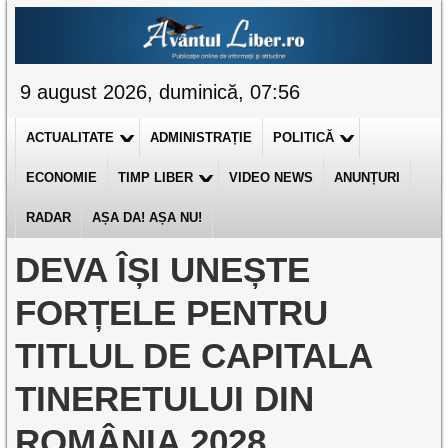
9 august 2026, duminică, 07:56
ACTUALITATE
ADMINISTRAȚIE
POLITICĂ
ECONOMIE
TIMP LIBER
VIDEO NEWS
ANUNȚURI
RADAR
AȘA DA! AȘA NU!
DEVA ÎȘI UNEȘTE
FORȚELE PENTRU
TITLUL DE CAPITALA
TINERETULUI DIN
ROMÂNIA 2028