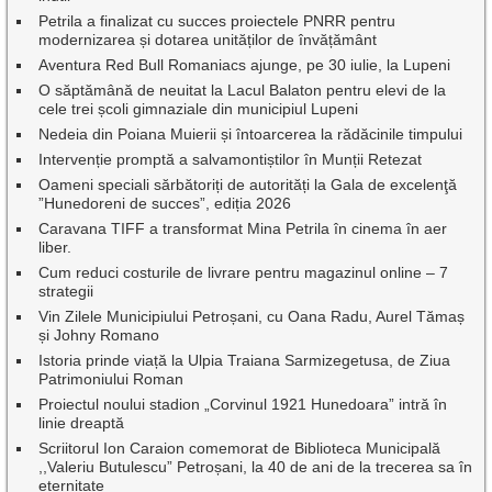
Petrila a finalizat cu succes proiectele PNRR pentru
modernizarea și dotarea unităților de învățământ
Aventura Red Bull Romaniacs ajunge, pe 30 iulie, la Lupeni
O săptămână de neuitat la Lacul Balaton pentru elevi de la
cele trei școli gimnaziale din municipiul Lupeni
Nedeia din Poiana Muierii și întoarcerea la rădăcinile timpului
Intervenție promptă a salvamontiștilor în Munții Retezat
Oameni speciali sărbătoriți de autorități la Gala de excelenţă
”Hunedoreni de succes”, ediția 2026
Caravana TIFF a transformat Mina Petrila în cinema în aer
liber.
Cum reduci costurile de livrare pentru magazinul online – 7
strategii
Vin Zilele Municipiului Petroșani, cu Oana Radu, Aurel Tămaș
și Johny Romano
Istoria prinde viață la Ulpia Traiana Sarmizegetusa, de Ziua
Patrimoniului Roman
Proiectul noului stadion „Corvinul 1921 Hunedoara” intră în
linie dreaptă
Scriitorul Ion Caraion comemorat de Biblioteca Municipală
,,Valeriu Butulescu” Petroșani, la 40 de ani de la trecerea sa în
eternitate