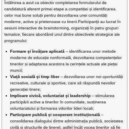
Întâlnirea a avut ca obiectiv completarea formularului de
candidatură aferent primei etape a competiției și identificarea
celor mai bune soluții pentru dezvoltarea unei comunități
moderne, active și prietenoase cu tinerii.Participanții au lucrat în
sesiuni interactive de brainstorming, organizați în patru grupuri
tematice, fiecare abordând unul dintre obiectivele strategice ale
programului:
Formare și învățare aplicată
– identificarea unor metode
moderne de educație nonformală, dezvoltarea competențelor
tinerilor și adaptarea acestora la cerințele actuale ale pieței
muncii;
Viață socială și timp liber
– dezvoltarea unor noi oportunități
recreative, culturale și sportive, care să răspundă nevoilor
generației tinere;
Implicare civică, voluntariat și leadership
– stimularea
participării active a tinerilor în comunitate, susținerea
voluntariatului și formarea viitorilor lideri locali;
Participare publică și cooperare instituțională
–
consolidarea dialogului dintre administrația publică, societatea
civilă și structurile de tineret, astfel încât vocea tinerilor să fie