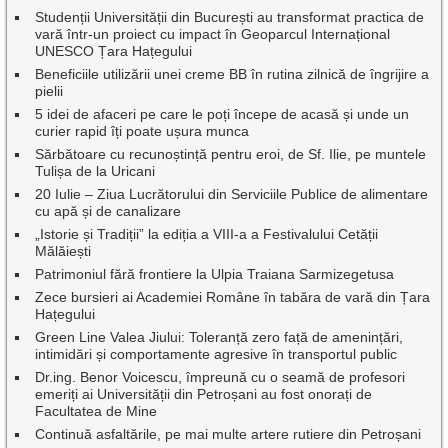
Studenții Universității din București au transformat practica de
vară într-un proiect cu impact în Geoparcul Internațional
UNESCO Țara Hațegului
Beneficiile utilizării unei creme BB în rutina zilnică de îngrijire a
pielii
5 idei de afaceri pe care le poți începe de acasă și unde un
curier rapid îți poate ușura munca
Sărbătoare cu recunoștință pentru eroi, de Sf. Ilie, pe muntele
Tulișa de la Uricani
20 Iulie – Ziua Lucrătorului din Serviciile Publice de alimentare
cu apă și de canalizare
„Istorie și Tradiții” la ediția a VIII-a a Festivalului Cetății
Mălăiești
Patrimoniul fără frontiere la Ulpia Traiana Sarmizegetusa
Zece bursieri ai Academiei Române în tabăra de vară din Țara
Hațegului
Green Line Valea Jiului: Toleranță zero față de amenințări,
intimidări și comportamente agresive în transportul public
Dr.ing. Benor Voicescu, împreună cu o seamă de profesori
emeriți ai Universității din Petroșani au fost onorați de
Facultatea de Mine
Continuă asfaltările, pe mai multe artere rutiere din Petroșani