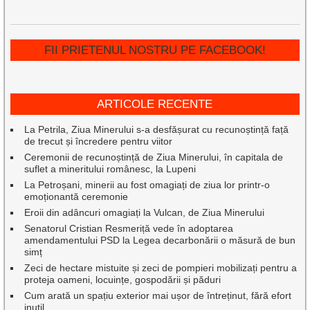
FII PRIETENUL NOSTRU PE FACEBOOK!
ARTICOLE RECENTE
La Petrila, Ziua Minerului s-a desfășurat cu recunoștință față
de trecut și încredere pentru viitor
Ceremonii de recunoștință de Ziua Minerului, în capitala de
suflet a mineritului românesc, la Lupeni
La Petroșani, minerii au fost omagiați de ziua lor printr-o
emoționantă ceremonie
Eroii din adâncuri omagiați la Vulcan, de Ziua Minerului
Senatorul Cristian Resmeriță vede în adoptarea
amendamentului PSD la Legea decarbonării o măsură de bun
simț
Zeci de hectare mistuite și zeci de pompieri mobilizați pentru a
proteja oameni, locuințe, gospodării și păduri
Cum arată un spațiu exterior mai ușor de întreținut, fără efort
inutil