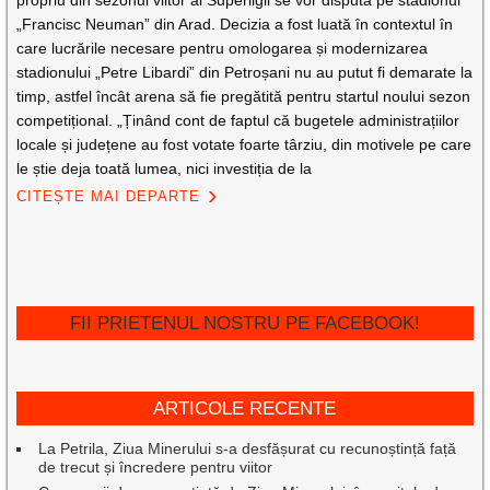
propriu din sezonul viitor al Superligii se vor disputa pe stadionul
„Francisc Neuman” din Arad. Decizia a fost luată în contextul în
care lucrările necesare pentru omologarea și modernizarea
stadionului „Petre Libardi” din Petroșani nu au putut fi demarate la
timp, astfel încât arena să fie pregătită pentru startul noului sezon
competițional. „Ținând cont de faptul că bugetele administrațiilor
locale și județene au fost votate foarte târziu, din motivele pe care
le știe deja toată lumea, nici investiția de la
CITEȘTE MAI DEPARTE
FII PRIETENUL NOSTRU PE FACEBOOK!
ARTICOLE RECENTE
La Petrila, Ziua Minerului s-a desfășurat cu recunoștință față
de trecut și încredere pentru viitor