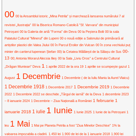
00
00 la Ansamblul istoric „Mina Petrila” și marchează lansarea numărului 7 al
revistei „Ilustrația”
00 la Biserica Romano-Catolică ”Sf. Varvara” din municipiul
Petroșani
00 la Galeria de artă ”Forma” din Deva
00 la Peștera Bolii
00 la sala
Palatului Cultural ”Minerul” din Lupeni
00 o nouă ediție a Salonului de primăvară al
artiștilor plastici din Valea Jiului
00 în Parcul Eroilor din Vulcan
00 în zona vechiului puț
00-
minier din cartierul lupenean Ștefan
00) la Cetatea Mălăiești de la Sălașu de Sus
13
00; Antonia Morarul Alecsia Ilieș
00 la Sala „Liviu Oros” a Centrului Cultural
1
„Drăgan Muntean” Deva
1 aprilie 2022 de la ora 19
1 aprilie se scumpește gazul
1
1 Decembrie
August
1 Decembrie ( de la Iuliu Maniu la Aurel Vlaicu)
1 Decembrie 1918
1 Decembrie 2019
1 Decembrie 2017
1 Decembrie
2022
1 Decembrie 2022 se deschide „Târgul de iarnă” de la Deva
1 decembrie 2023
1 februarie
1
– 8 ianuarie 2024
1 Decembrie – Ziua Națională a României
1 Iunie
1 iulie
ianuarie 2018
1 Iunie 2025
1 Iunie de la Petroșani
1
1 Mai
leu
1 Mai pe Planeta Petrila a fost ”Ziua Minelor Deschise”
1% la
valoarea impozabila a cladirii.
1.450 lei
1.900 de lei de la 1 ianuarie 2018
1.900 lei