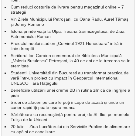
liber.
Cum reduci costurile de livrare pentru magazinul online – 7
strategii
Vin Zilele Municipiului Petroșani, cu Oana Radu, Aurel Tămaș
și Johny Romano
Istoria prinde viață la Ulpia Traiana Sarmizegetusa, de Ziua
Patrimoniului Roman
Proiectul noului stadion „Corvinul 1921 Hunedoara” intră în
linie dreaptă
Scriitorul Ion Caraion comemorat de Biblioteca Municipală
,,Valeriu Butulescu” Petroșani, la 40 de ani de la trecerea sa în
eternitate
Studenții Universității din București au transformat practica de
vară într-un proiect cu impact în Geoparcul Internațional
UNESCO Țara Hațegului
Beneficiile utilizării unei creme BB în rutina zilnică de îngrijire a
pielii
5 idei de afaceri pe care le poți începe de acasă și unde un
curier rapid îți poate ușura munca
Sărbătoare cu recunoștință pentru eroi, de Sf. Ilie, pe muntele
Tulișa de la Uricani
20 Iulie – Ziua Lucrătorului din Serviciile Publice de alimentare
cu apă și de canalizare