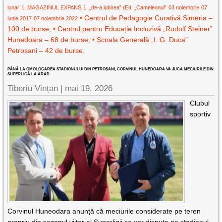
lunar
1. MAGAZINUL EXPANS
1. „de-a iubirea” (Ed. „Cameleonul”
03 noiembrie
07
• Centrul de Pedagogie Curativă Simeria –
iunie 2017
07 noiembrie 2022
100 de burse; • Centrul pentru Educație Incluzivă „Rudolf Steiner”
Hunedoara – 68 de burse; • Școala Generală „I. G. Duca”
Petroșani – 42 de burse.
PÂNĂ LA OMOLOGAREA STADIONULUI DIN PETROȘANI, CORVINUL HUNEDOARA VA JUCA MECIURILE DIN
SUPERLIGĂ LA ARAD
Tiberiu Vințan |
mai 19, 2026
Clubul
sportiv
Corvinul Huneodara anunță că meciurile considerate pe teren