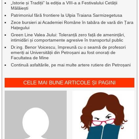
„Istorie și Tradiții” la ediția a VIII-a a Festivalului Cetății
Mălăiești
Patrimoniul fără frontiere la Ulpia Traiana Sarmizegetusa
Zece bursieri ai Academiei Române în tabăra de vară din Țara
Hațegului
Green Line Valea Jiului: Toleranță zero față de amenințări,
intimidări și comportamente agresive în transportul public
Dr.ing. Benor Voicescu, împreună cu o seamă de profesori
emeriți ai Universității din Petroșani au fost onorați de
Facultatea de Mine
Continuă asfaltările, pe mai multe artere rutiere din Petroșani
CELE MAI BUNE ARTICOLE ȘI PAGINI