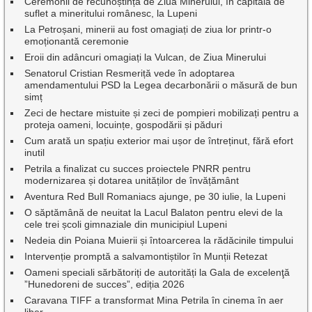
Ceremonii de recunoștință de Ziua Minerului, în capitala de
suflet a mineritului românesc, la Lupeni
La Petroșani, minerii au fost omagiați de ziua lor printr-o
emoționantă ceremonie
Eroii din adâncuri omagiați la Vulcan, de Ziua Minerului
Senatorul Cristian Resmeriță vede în adoptarea
amendamentului PSD la Legea decarbonării o măsură de bun
simț
Zeci de hectare mistuite și zeci de pompieri mobilizați pentru a
proteja oameni, locuințe, gospodării și păduri
Cum arată un spațiu exterior mai ușor de întreținut, fără efort
inutil
Petrila a finalizat cu succes proiectele PNRR pentru
modernizarea și dotarea unităților de învățământ
Aventura Red Bull Romaniacs ajunge, pe 30 iulie, la Lupeni
O săptămână de neuitat la Lacul Balaton pentru elevi de la
cele trei școli gimnaziale din municipiul Lupeni
Nedeia din Poiana Muierii și întoarcerea la rădăcinile timpului
Intervenție promptă a salvamontiștilor în Munții Retezat
Oameni speciali sărbătoriți de autorități la Gala de excelenţă
”Hunedoreni de succes”, ediția 2026
Caravana TIFF a transformat Mina Petrila în cinema în aer