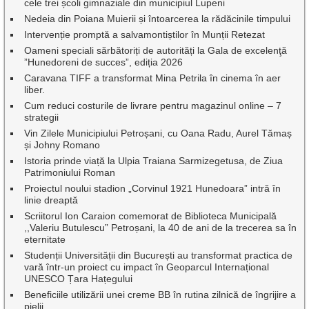
cele trei școli gimnaziale din municipiul Lupeni
Nedeia din Poiana Muierii și întoarcerea la rădăcinile timpului
Intervenție promptă a salvamontiștilor în Munții Retezat
Oameni speciali sărbătoriți de autorități la Gala de excelenţă
”Hunedoreni de succes”, ediția 2026
Caravana TIFF a transformat Mina Petrila în cinema în aer
liber.
Cum reduci costurile de livrare pentru magazinul online – 7
strategii
Vin Zilele Municipiului Petroșani, cu Oana Radu, Aurel Tămaș
și Johny Romano
Istoria prinde viață la Ulpia Traiana Sarmizegetusa, de Ziua
Patrimoniului Roman
Proiectul noului stadion „Corvinul 1921 Hunedoara” intră în
linie dreaptă
Scriitorul Ion Caraion comemorat de Biblioteca Municipală
,,Valeriu Butulescu” Petroșani, la 40 de ani de la trecerea sa în
eternitate
Studenții Universității din București au transformat practica de
vară într-un proiect cu impact în Geoparcul Internațional
UNESCO Țara Hațegului
Beneficiile utilizării unei creme BB în rutina zilnică de îngrijire a
pielii