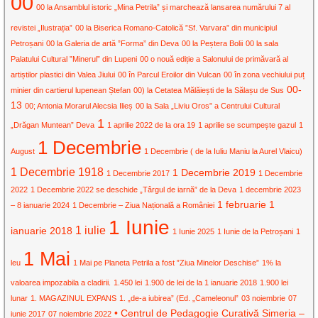
00
00 la Ansamblul istoric „Mina Petrila” și marchează lansarea numărului 7 al
revistei „Ilustrația”
00 la Biserica Romano-Catolică ”Sf. Varvara” din municipiul
Petroșani
00 la Galeria de artă ”Forma” din Deva
00 la Peștera Bolii
00 la sala
Palatului Cultural ”Minerul” din Lupeni
00 o nouă ediție a Salonului de primăvară al
artiștilor plastici din Valea Jiului
00 în Parcul Eroilor din Vulcan
00 în zona vechiului puț
00-
minier din cartierul lupenean Ștefan
00) la Cetatea Mălăiești de la Sălașu de Sus
13
00; Antonia Morarul Alecsia Ilieș
00 la Sala „Liviu Oros” a Centrului Cultural
1
„Drăgan Muntean” Deva
1 aprilie 2022 de la ora 19
1 aprilie se scumpește gazul
1
1 Decembrie
August
1 Decembrie ( de la Iuliu Maniu la Aurel Vlaicu)
1 Decembrie 1918
1 Decembrie 2019
1 Decembrie 2017
1 Decembrie
2022
1 Decembrie 2022 se deschide „Târgul de iarnă” de la Deva
1 decembrie 2023
1 februarie
1
– 8 ianuarie 2024
1 Decembrie – Ziua Națională a României
1 Iunie
1 iulie
ianuarie 2018
1 Iunie 2025
1 Iunie de la Petroșani
1
1 Mai
leu
1 Mai pe Planeta Petrila a fost ”Ziua Minelor Deschise”
1% la
valoarea impozabila a cladirii.
1.450 lei
1.900 de lei de la 1 ianuarie 2018
1.900 lei
lunar
1. MAGAZINUL EXPANS
1. „de-a iubirea” (Ed. „Cameleonul”
03 noiembrie
07
• Centrul de Pedagogie Curativă Simeria –
iunie 2017
07 noiembrie 2022