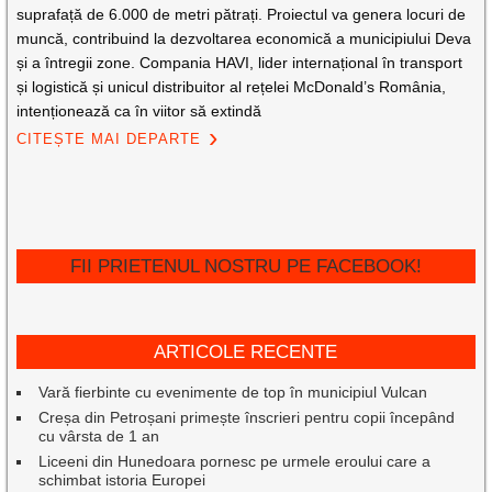
suprafață de 6.000 de metri pătrați. Proiectul va genera locuri de
muncă, contribuind la dezvoltarea economică a municipiului Deva
și a întregii zone. Compania HAVI, lider internațional în transport
și logistică și unicul distribuitor al rețelei McDonald’s România,
intenționează ca în viitor să extindă
CITEȘTE MAI DEPARTE
FII PRIETENUL NOSTRU PE FACEBOOK!
ARTICOLE RECENTE
Vară fierbinte cu evenimente de top în municipiul Vulcan
Creșa din Petroșani primește înscrieri pentru copii începând
cu vârsta de 1 an
Liceeni din Hunedoara pornesc pe urmele eroului care a
schimbat istoria Europei