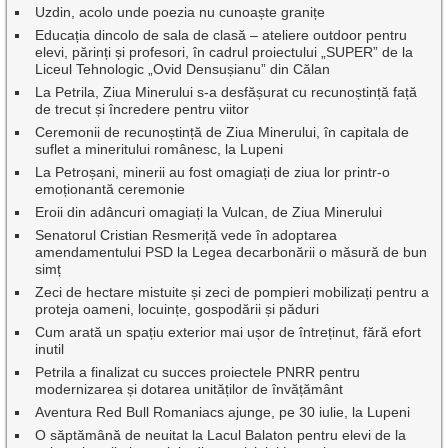
Uzdin, acolo unde poezia nu cunoaște granițe
Educația dincolo de sala de clasă – ateliere outdoor pentru
elevi, părinți și profesori, în cadrul proiectului „SUPER” de la
Liceul Tehnologic „Ovid Densușianu” din Călan
La Petrila, Ziua Minerului s-a desfășurat cu recunoștință față
de trecut și încredere pentru viitor
Ceremonii de recunoștință de Ziua Minerului, în capitala de
suflet a mineritului românesc, la Lupeni
La Petroșani, minerii au fost omagiați de ziua lor printr-o
emoționantă ceremonie
Eroii din adâncuri omagiați la Vulcan, de Ziua Minerului
Senatorul Cristian Resmeriță vede în adoptarea
amendamentului PSD la Legea decarbonării o măsură de bun
simț
Zeci de hectare mistuite și zeci de pompieri mobilizați pentru a
proteja oameni, locuințe, gospodării și păduri
Cum arată un spațiu exterior mai ușor de întreținut, fără efort
inutil
Petrila a finalizat cu succes proiectele PNRR pentru
modernizarea și dotarea unităților de învățământ
Aventura Red Bull Romaniacs ajunge, pe 30 iulie, la Lupeni
O săptămână de neuitat la Lacul Balaton pentru elevi de la