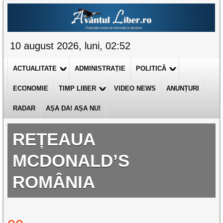
10 august 2026, luni, 02:52
ACTUALITATE
ADMINISTRAȚIE
POLITICĂ
ECONOMIE
TIMP LIBER
VIDEO NEWS
ANUNȚURI
RADAR
AȘA DA! AȘA NU!
REȚEAUA
MCDONALD’S
ROMÂNIA