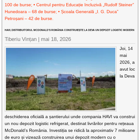
100 de burse; • Centrul pentru Educație Incluzivă „Rudolf Steiner”
Hunedoara – 68 de burse; • Școala Generală „I. G. Duca”
Petroșani – 42 de burse.
HAVI, DISTRIBUITORUL MCDONALD’S ROMÂNIA CONSTRUIEȘTE LA DEVA UN DEPOZIT LOGISTIC MODERN
Tiberiu Vințan |
mai 18, 2026
Joi, 14
mai
2026, a
avut loc
la Deva
deschiderea oficială a șantierului unde compania HAVI va construi
un nou depozit logistic refrigerat, destinat livrărilor pentru rețeaua
McDonald’s România. Investiția se ridică la aproximativ 7 milioane
de euro și vizează construirea unui depozit modern cu o