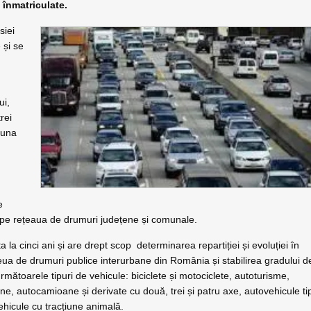
t înmatriculate.
siei
 și se
ui,
rei
 luna
e
i pe rețeaua de drumuri județene și comunale.
 la cinci ani și are drept scop determinarea repartiției și evoluției în
țeua de drumuri publice interurbane din România și stabilirea gradului d
e următoarele tipuri de vehicule: biciclete și motociclete, autoturisme,
e, autocamioane și derivate cu două, trei și patru axe, autovehicule ti
hicule cu tracțiune animală.