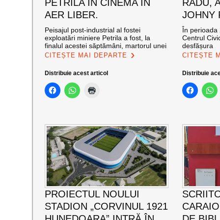
PETRILA ÎN CINEMA ÎN
RADU, 
AER LIBER.
JOHNY
Peisajul post-industrial al fostei
În perioada 
exploatări miniere Petrila a fost, la
Centrul Civi
finalul acestei săptămâni, martorul unei
desfășura
CITEȘTE MAI DEPARTE
CITEȘTE 
Distribuie acest articol
Distribuie ace
PROIECTUL NOULUI
SCRIIT
STADION „CORVINUL 1921
CARAI
HUNEDOARA” INTRĂ ÎN
DE BIB