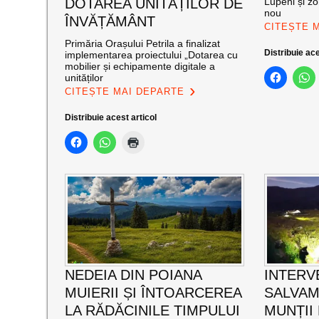
DOTAREA UNITĂȚILOR DE
Lupeni și zo
nou
ÎNVĂȚĂMÂNT
CITEȘTE 
Primăria Orașului Petrila a finalizat
Distribuie ace
implementarea proiectului „Dotarea cu
mobilier și echipamente digitale a
unităților
CITEȘTE MAI DEPARTE
Distribuie acest articol
NEDEIA DIN POIANA
INTERV
MUIERII ȘI ÎNTOARCEREA
SALVAM
LA RĂDĂCINILE TIMPULUI
MUNȚII