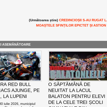
(Următoarea știre)
CREDINCIOȘII S-AU RUGAT 
MOAȘTELE SFINȚILOR EPICTET ȘI ASTION
RI ASEMĂNĂTOARE
RA RED BULL
O SĂPTĂMÂNĂ DE
ACS AJUNGE, PE
NEUITAT LA LACUL
E, LA LUPENI
BALATON PENTRU ELEVI
DE LA CELE TREI ȘCOLI
0 iulie 2026, municipiul