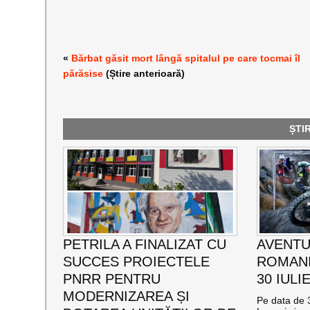
«
Bărbat găsit mort lângă spitalul pe care tocmai îl
părăsise
(Știre anterioară)
ȘTI
PETRILA A FINALIZAT CU
AVENTU
SUCCES PROIECTELE
ROMANI
PNRR PENTRU
30 IULI
MODERNIZAREA ȘI
Pe data de 3