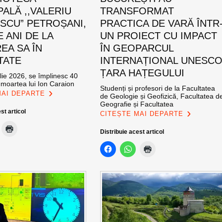
PALĂ ,,VALERIU
TRANSFORMAT
SCU” PETROȘANI,
PRACTICA DE VARĂ ÎNTR
E ANI DE LA
UN PROIECT CU IMPACT
EA SA ÎN
ÎN GEOPARCUL
TATE
INTERNAȚIONAL UNESC
ȚARA HAȚEGULUI
ulie 2026, se împlinesc 40
 moartea lui Ion Caraion
Studenți și profesori de la Facultatea
MAI DEPARTE
de Geologie și Geofizică, Facultatea d
Geografie și Facultatea
st articol
CITEȘTE MAI DEPARTE
Distribuie acest articol