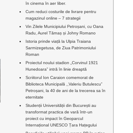
în cinema în aer liber.
Cum reduci costurile de livrare pentru
magazinul online – 7 strategii
Vin Zilele Municipiului Petroșani, cu Oana
Radu, Aurel Tămaș și Johny Romano
Istoria prinde viață la Ulpia Traiana
Sarmizegetusa, de Ziua Patrimoniului
Roman
Proiectul noului stadion „Corvinul 1921
Hunedoara” intră în linie dreaptă
Scriitorul Ion Caraion comemorat de
Biblioteca Municipală ,,Valeriu Butulescu”
Petroșani, la 40 de ani de la trecerea sa în
eternitate
Studenții Universității din București au
transformat practica de vară într-un
proiect cu impact în Geoparcul
Internațional UNESCO Țara Hațegului