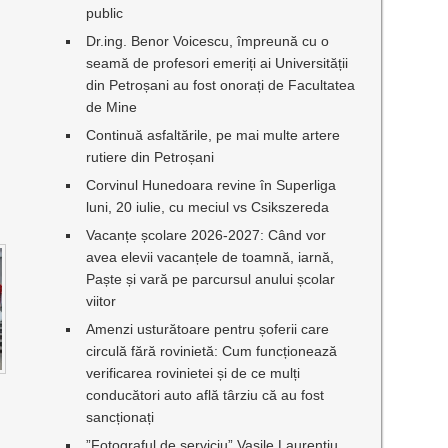
public
Dr.ing. Benor Voicescu, împreună cu o
seamă de profesori emeriți ai Universității
din Petroșani au fost onorați de Facultatea
de Mine
Continuă asfaltările, pe mai multe artere
rutiere din Petroșani
Corvinul Hunedoara revine în Superliga
luni, 20 iulie, cu meciul vs Csikszereda
Vacanțe școlare 2026-2027: Când vor
avea elevii vacanțele de toamnă, iarnă,
Paște și vară pe parcursul anului școlar
viitor
Amenzi usturătoare pentru șoferii care
circulă fără rovinietă: Cum funcționează
verificarea rovinietei și de ce mulți
conducători auto află târziu că au fost
sancționați
”Fotograful de serviciu” Vasile Laurențiu