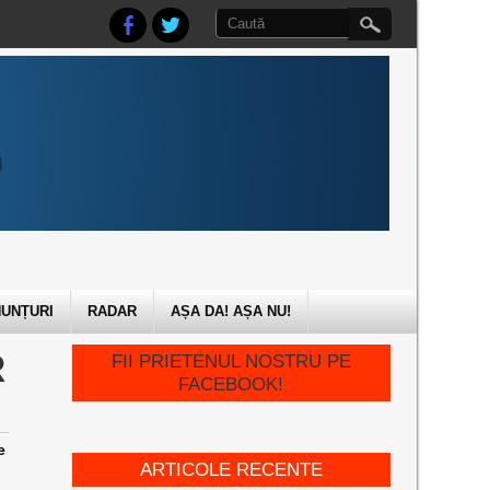
UNȚURI
RADAR
AȘA DA! AȘA NU!
R
FII PRIETENUL NOSTRU PE
FACEBOOK!
e
ARTICOLE RECENTE