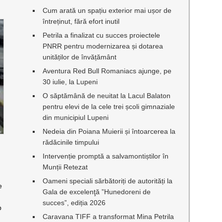
Cum arată un spațiu exterior mai ușor de
întreținut, fără efort inutil
Petrila a finalizat cu succes proiectele
PNRR pentru modernizarea și dotarea
unităților de învățământ
Aventura Red Bull Romaniacs ajunge, pe
30 iulie, la Lupeni
O săptămână de neuitat la Lacul Balaton
pentru elevi de la cele trei școli gimnaziale
din municipiul Lupeni
Nedeia din Poiana Muierii și întoarcerea la
rădăcinile timpului
Intervenție promptă a salvamontiștilor în
Munții Retezat
Oameni speciali sărbătoriți de autorități la
e
Gala de excelenţă ”Hunedoreni de
succes”, ediția 2026
p
Caravana TIFF a transformat Mina Petrila