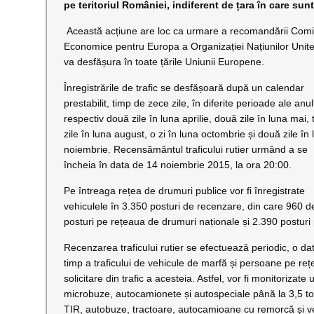
pe teritoriul României, indiferent de țara în care sun
Această acțiune are loc ca urmare a recomandării Comi
Economice pentru Europa a Organizației Națiunilor Unite
va desfășura în toate țările Uniunii Europene.
Înregistrările de trafic se desfășoară după un calendar
prestabilit, timp de zece zile, în diferite perioade ale anul
respectiv două zile în luna aprilie, două zile în luna mai, t
zile în luna august, o zi în luna octombrie și două zile în
noiembrie. Recensământul traficului rutier urmând a se
încheia în data de 14 noiembrie 2015, la ora 20:00.
Pe întreaga rețea de drumuri publice vor fi înregistrate
vehiculele în 3.350 posturi de recenzare, din care 960 d
posturi pe rețeaua de drumuri naționale și 2.390 postur
Recenzarea traficului rutier se efectuează periodic, o data
timp a traficului de vehicule de marfă și persoane pe re
solicitare din trafic a acesteia. Astfel, vor fi monitorizat
microbuze, autocamionete și autospeciale până la 3,5 ton
TIR, autobuze, tractoare, autocamioane cu remorcă și ve