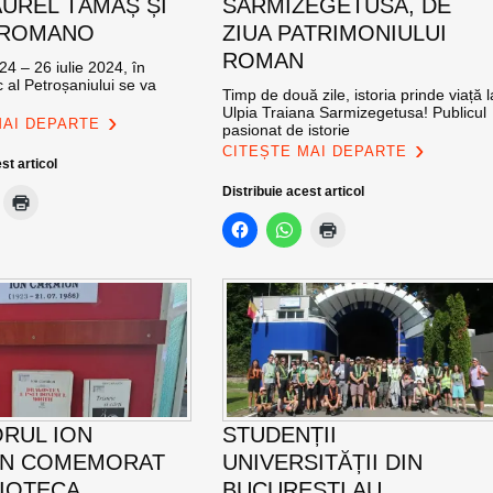
AUREL TĂMAȘ ȘI
SARMIZEGETUSA, DE
 ROMANO
ZIUA PATRIMONIULUI
ROMAN
24 – 26 iulie 2024, în
c al Petroșaniului se va
Timp de două zile, istoria prinde viață l
Ulpia Traiana Sarmizegetusa! Publicul
MAI DEPARTE
pasionat de istorie
CITEȘTE MAI DEPARTE
st articol
Distribuie acest articol
ORUL ION
STUDENȚII
ON COMEMORAT
UNIVERSITĂȚII DIN
LIOTECA
BUCUREȘTI AU