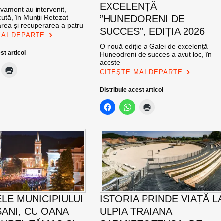
EXCELENŢĂ
vamont au intervenit,
ută, în Munții Retezat
”HUNEDORENI DE
area și recuperarea a patru
SUCCES”, EDIȚIA 2026
MAI DEPARTE
O nouă ediție a Galei de excelență
st articol
Huneodreni de succes a avut loc, în
aceste
CITEȘTE MAI DEPARTE
Distribuie acest articol
ELE MUNICIPIULUI
ISTORIA PRINDE VIAȚĂ L
ANI, CU OANA
ULPIA TRAIANA