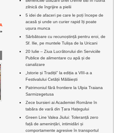
Beneficiile utilizării unei creme BB în rutina
zilnică de îngrijire a pielii
5 idei de afaceri pe care le poți începe de
acasă și unde un curier rapid îți poate
LA
ușura munca
»
Sărbătoare cu recunoștință pentru eroi, de
Sf. Ilie, pe muntele Tulișa de la Uricani
20 Iulie – Ziua Lucrătorului din Serviciile
Publice de alimentare cu apă și de
canalizare
„Istorie și Tradiții” la ediția a VIII-a a
Festivalului Cetății Mălăiești
Patrimoniul fără frontiere la Ulpia Traiana
Sarmizegetusa
Zece bursieri ai Academiei Române în
tabăra de vară din Țara Hațegului
Green Line Valea Jiului: Toleranță zero
față de amenințări, intimidări și
comportamente agresive în transportul