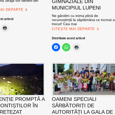
na Straja vor deveni din
GIMNAZIALE DIN
MUNICIPIUL LUPENI
MAI DEPARTE
Ne gândim cu inima plină de
st articol
recunoștință la săptămâna ce tocmai a
trecut! Cea mai
CITEȘTE MAI DEPARTE
Distribuie acest articol
ENȚIE PROMPTĂ A
OAMENI SPECIALI
ONTIȘTILOR ÎN
SĂRBĂTORIȚI DE
 RETEZAT
AUTORITĂȚI LA GALA DE