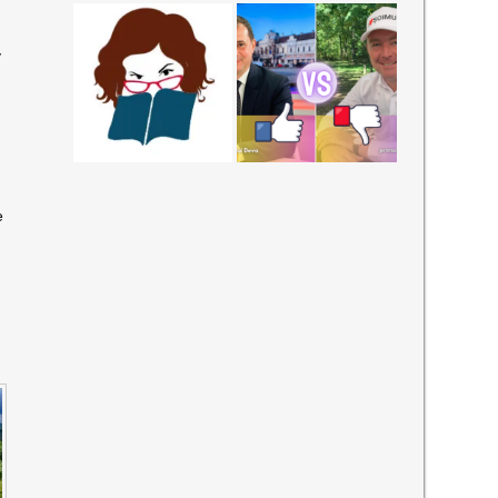
-
O
e