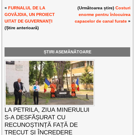
«
FURNALUL DE LA
(Următoarea știre)
Costuri
GOVÂJDIA, UN PROIECT
enorme pentru înlocuirea
UITAT DE GUVERNANȚI
capacelor de canal furate
»
(Știre anterioară)
ȘTIRI ASEMĂNĂTOARE
LA PETRILA, ZIUA MINERULUI
S-A DESFĂȘURAT CU
RECUNOȘTINȚĂ FAȚĂ DE
TRECUT ȘI ÎNCREDERE