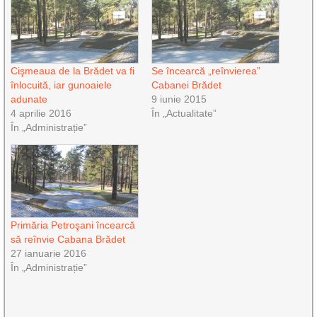
Cişmeaua de la Brădet va fi
Se încearcă „reînvierea”
înlocuită, iar gunoaiele
Cabanei Brădet
adunate
9 iunie 2015
4 aprilie 2016
În „Actualitate”
În „Administrație”
Primăria Petroşani încearcă
să reînvie Cabana Brădet
27 ianuarie 2016
În „Administrație”