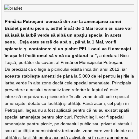
Primăria Petroşani lucrează din zor la amenajarea zonei
Brădet pentru picnic, astfel încât de 1 Mai localnicii care vor
să iasă la iarbă verde să aibă un spaţiu special în acets
sens. „Deja este sursă de apă şi, până la 1 Mai, vor fi
aplasate şi containere şi un pichet PFI. Locul va fi amenajat
în aşa fel încât omul să vină cu grătarul lui”,
a declarat Nicu
Taşcă, purtător de cuvânt al Primăriei Municipiului Petroşani.
De precizat că o lege a picnicului există încă din anul 2012, iar
aceasta stabileşte amenzi de până la 5.000 de lei pentru ieşirile la
iarba verde în alte zone decât cele special amenajate. Principala
prevedere a actului normativ face referire la faptul că este
interzisă organizarea picnicurilor în alte zone decât cele special
amenajate, dotate cu facilităţi şi utilităţi. Până acum, cel puţin în
Petroşani, legea nu a fost aplicată pentru că nu au existat spaţii
special amenajate pentru picnicuri. Potrivit legii, vor fi special
amenajate pentru picnic, pe domeniul public sau privat al statului
sau al unităților administrativ-teritoriale, zone care vor fi dotate cu
utilități și facilități pentru această activitate și în care aprinderea