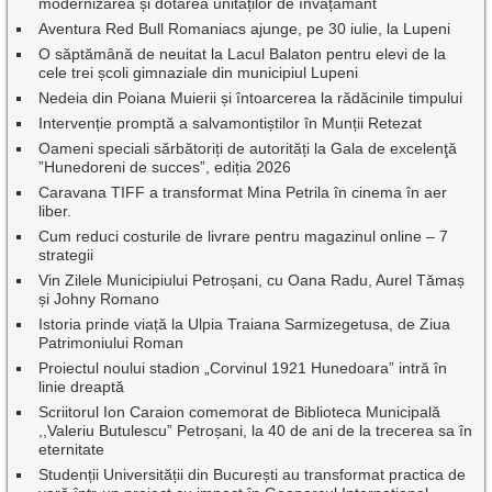
modernizarea și dotarea unităților de învățământ
Aventura Red Bull Romaniacs ajunge, pe 30 iulie, la Lupeni
O săptămână de neuitat la Lacul Balaton pentru elevi de la
cele trei școli gimnaziale din municipiul Lupeni
Nedeia din Poiana Muierii și întoarcerea la rădăcinile timpului
Intervenție promptă a salvamontiștilor în Munții Retezat
Oameni speciali sărbătoriți de autorități la Gala de excelenţă
”Hunedoreni de succes”, ediția 2026
Caravana TIFF a transformat Mina Petrila în cinema în aer
liber.
Cum reduci costurile de livrare pentru magazinul online – 7
strategii
Vin Zilele Municipiului Petroșani, cu Oana Radu, Aurel Tămaș
și Johny Romano
Istoria prinde viață la Ulpia Traiana Sarmizegetusa, de Ziua
Patrimoniului Roman
Proiectul noului stadion „Corvinul 1921 Hunedoara” intră în
linie dreaptă
Scriitorul Ion Caraion comemorat de Biblioteca Municipală
,,Valeriu Butulescu” Petroșani, la 40 de ani de la trecerea sa în
eternitate
Studenții Universității din București au transformat practica de