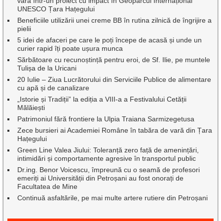
vară într-un proiect cu impact în Geoparcul Internațional
UNESCO Țara Hațegului
Beneficiile utilizării unei creme BB în rutina zilnică de îngrijire a
pielii
5 idei de afaceri pe care le poți începe de acasă și unde un
curier rapid îți poate ușura munca
Sărbătoare cu recunoștință pentru eroi, de Sf. Ilie, pe muntele
Tulișa de la Uricani
20 Iulie – Ziua Lucrătorului din Serviciile Publice de alimentare
cu apă și de canalizare
„Istorie și Tradiții” la ediția a VIII-a a Festivalului Cetății
Mălăiești
Patrimoniul fără frontiere la Ulpia Traiana Sarmizegetusa
Zece bursieri ai Academiei Române în tabăra de vară din Țara
Hațegului
Green Line Valea Jiului: Toleranță zero față de amenințări,
intimidări și comportamente agresive în transportul public
Dr.ing. Benor Voicescu, împreună cu o seamă de profesori
emeriți ai Universității din Petroșani au fost onorați de
Facultatea de Mine
Continuă asfaltările, pe mai multe artere rutiere din Petroșani