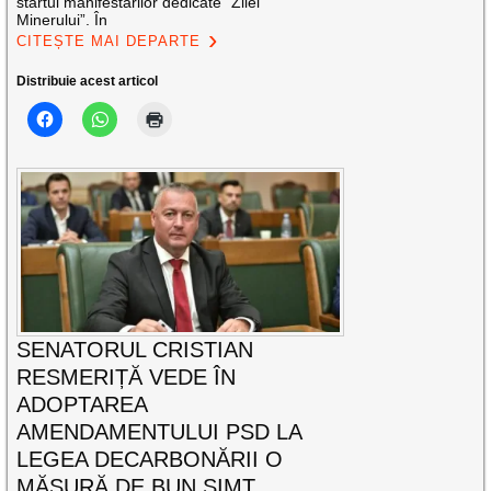
startul manifestărilor dedicate ”Zilei
Minerului”. În
CITEȘTE MAI DEPARTE
Distribuie acest articol
SENATORUL CRISTIAN
RESMERIȚĂ VEDE ÎN
ADOPTAREA
AMENDAMENTULUI PSD LA
LEGEA DECARBONĂRII O
MĂSURĂ DE BUN SIMȚ