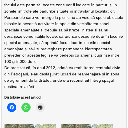
focului este permisă. Aceste zone vor fi indicate în parcuri și în
zonele limitrofe ale pădurilor situate în intravilanul localităților.
Persoanele care vor merge la picnic nu au voie să spele obiectele
folosite la această activitate în apele din vecinătatea zonei
speciale amenajate și trebuie să păstreze liniștea și să nu
deranjeze comunitățile locale, să arunce deșeurile doar în locurile
special amenajate, să aprindă focul doar în locurile special
amenajate și să-l supravegheze permanent. Nerespectarea
prevederilor acestei legi se va pedepsi cu amenzi cuprinse între
100 și 5.000 de lei.
De precizat că, în anul 2012, odată cu reabilitarea centrului civic
din Petroşani, s-au desfăşurat lucrări de reamenajare şi în zona
de agrement de la Brădet, unde s-a reconstruit întreg spaţiul
destinat relaxării.
Distribuie acest articol