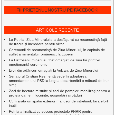
FII PRIETENUL NOSTRU PE FACEBOOK!
ARTICOLE RECENTE
La Petrila, Ziua Minerului s-a desfășurat cu recunoștință față
de trecut și încredere pentru viitor
Ceremonii de recunoștință de Ziua Minerului, în capitala de
suflet a mineritului românesc, la Lupeni
La Petroșani, minerii au fost omagiați de ziua lor printr-o
emoționantă ceremonie
Eroii din adâncuri omagiați la Vulcan, de Ziua Minerului
Senatorul Cristian Resmeriță vede în adoptarea
amendamentului PSD la Legea decarbonării o măsură de bun
simț
Zeci de hectare mistuite și zeci de pompieri mobilizați pentru a
proteja oameni, locuințe, gospodării și păduri
Cum arată un spațiu exterior mai ușor de întreținut, fără efort
inutil
Petrila a finalizat cu succes proiectele PNRR pentru