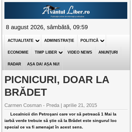
8 august 2026, sâmbătă, 09:59
ACTUALITATE
ADMINISTRAȚIE
POLITICĂ
ECONOMIE
TIMP LIBER
VIDEO NEWS
ANUNȚURI
RADAR
AȘA DA! AȘA NU!
PICNICURI, DOAR LA
BRĂDET
Carmen Cosman - Preda |
aprilie 21, 2015
Localnicii din Petroşani care vor să petreacă 1 Mai la
iarbă verde trebuie să ştie că la Brădet este singurul loc
special ce va fi amenajat în acest sens.