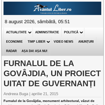
8 august 2026, sâmbătă, 05:51
ACTUALITATE
ADMINISTRAȚIE
POLITICĂ
ECONOMIE
TIMP LIBER
VIDEO NEWS
ANUNȚURI
RADAR
AȘA DA! AȘA NU!
FURNALUL DE LA
GOVÂJDIA, UN PROIECT
UITAT DE GUVERNANȚI
Andreea Buga |
aprilie 21, 2015
Furnalul de la Govâjdia, monument arhitectural, vâzut de