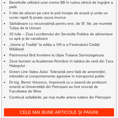
Beneficiile utilizării unei creme BB în rutina zilnică de îngrijire a
pielii
5 idei de afaceri pe care le poți începe de acasă și unde un
curier rapid îți poate ușura munca
Sărbătoare cu recunoștință pentru eroi, de Sf. Ilie, pe muntele
Tulișa de la Uricani
20 Iulie – Ziua Lucrătorului din Serviciile Publice de alimentare
cu apă și de canalizare
„Istorie și Tradiții” la ediția a VIII-a a Festivalului Cetății
Mălăiești
Patrimoniul fără frontiere la Ulpia Traiana Sarmizegetusa
Zece bursieri ai Academiei Române în tabăra de vară din Țara
Hațegului
Green Line Valea Jiului: Toleranță zero față de amenințări,
intimidări și comportamente agresive în transportul public
Dr.ing. Benor Voicescu, împreună cu o seamă de profesori
emeriți ai Universității din Petroșani au fost onorați de
Facultatea de Mine
Continuă asfaltările, pe mai multe artere rutiere din Petroșani
CELE MAI BUNE ARTICOLE ȘI PAGINI