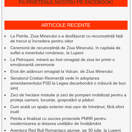
FII PRIETENUL NOSTRU PE FACEBOOK!
ARTICOLE RECENTE
La Petrila, Ziua Minerului s-a desfășurat cu recunoștință față
de trecut și încredere pentru viitor
Ceremonii de recunoștință de Ziua Minerului, în capitala de
suflet a mineritului românesc, la Lupeni
La Petroșani, minerii au fost omagiați de ziua lor printr-o
emoționantă ceremonie
Eroii din adâncuri omagiați la Vulcan, de Ziua Minerului
Senatorul Cristian Resmeriță vede în adoptarea
amendamentului PSD la Legea decarbonării o măsură de bun
simț
Zeci de hectare mistuite și zeci de pompieri mobilizați pentru a
proteja oameni, locuințe, gospodării și păduri
Cum arată un spațiu exterior mai ușor de întreținut, fără efort
inutil
Petrila a finalizat cu succes proiectele PNRR pentru
modernizarea și dotarea unităților de învățământ
Aventura Red Bull Romaniacs ajunge, pe 30 iulie, la Lupeni