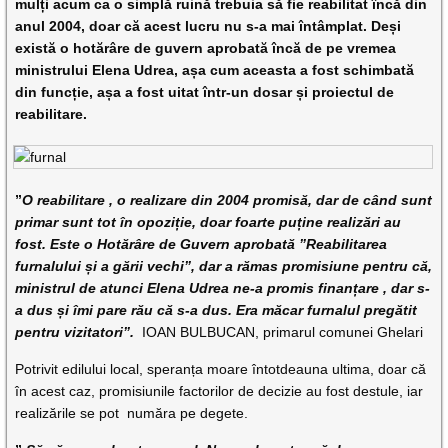
mulți acum ca o simplă ruină trebuia să fie reabilitat încă din
anul 2004, doar că acest lucru nu s-a mai întâmplat. Deși
există o hotărâre de guvern aprobată încă de pe vremea
ministrului Elena Udrea, așa cum aceasta a fost schimbată
din funcție, așa a fost uitat într-un dosar și proiectul de
reabilitare.
”
O reabilitare , o realizare din 2004 promisă, dar de când sunt
primar sunt tot în opoziție, doar foarte puține realizări au
fost. Este o Hotărâre de Guvern aprobată ”Reabilitarea
furnalului și a gării vechi”, dar a rămas promisiune pentru că,
ministrul de atunci Elena Udrea ne-a promis finanțare , dar s-
a dus și îmi pare rău că s-a dus. Era măcar furnalul pregătit
pentru vizitatori”.
IOAN BULBUCAN, primarul comunei Ghelari
Potrivit edilului local, speranța moare întotdeauna ultima, doar că
în acest caz, promisiunile factorilor de decizie au fost destule, iar
realizările se pot număra pe degete.