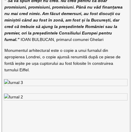
”
Să vă spun drept nu cred. Nu cred pentru că doar
promisiuni, promisiuni, promisiuni. Până nu văd finanțarea
nu mai cred nimic. Am făcut demersuri, au fost discuții cu
miniștrii când au fost în zonă, am fost și la București, dar
cred că trebuie să ajung la președintele României sau la
premier, ori la președintele Consiliului Europei pentru
furnal.”
IOAN BULBUCAN, primarul comunei Ghelari
Monumentul arhitectural este o copie a unui furnalul din
apropierea Londrei, o copie ajunsă renumită după ce piese de
fontă ieșite pe ușa cuptorului au fost folosite în construirea
turnului Eiffel.