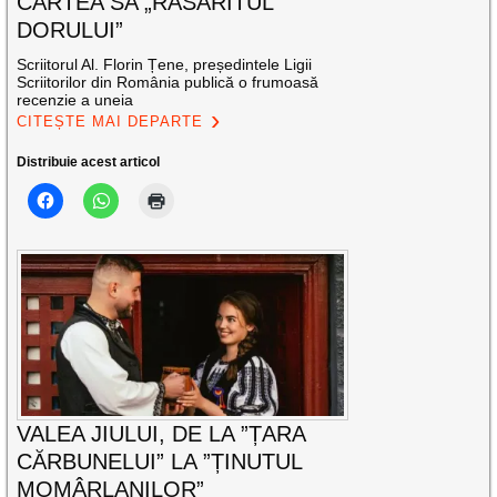
CARTEA SA „RĂSĂRITUL
DORULUI”
Scriitorul Al. Florin Țene, președintele Ligii
Scriitorilor din România publică o frumoasă
recenzie a uneia
CITEȘTE MAI DEPARTE
Distribuie acest articol
VALEA JIULUI, DE LA ”ȚARA
CĂRBUNELUI” LA ”ȚINUTUL
MOMÂRLANILOR”