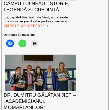
CÂMPU LUI NEAG: ISTORIE,
LEGENDĂ ȘI CREDINȚĂ
La capătul Văii Jiului de Vest, acolo unde
drumurile se pierd între păduri și versanți
CITEȘTE MAI DEPARTE
Distribuie acest articol
DR. DUMITRU GĂLĂȚAN JIEȚ –
„ACADEMICIANUL
MOMÂRLANILOR”