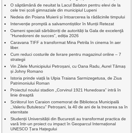
O săptămână de neuitat la Lacul Balaton pentru elevi de la
cele trei școli gimnaziale din municipiul Lupeni
Nedeia din Poiana Muierii și întoarcerea la rădăcinile timpului
Intervenție promptă a salvamontiștilor în Munții Retezat
Oameni speciali sărbătoriți de autorități la Gala de excelenţă
”Hunedoreni de succes”, ediția 2026
Caravana TIFF a transformat Mina Petrila în cinema în aer
liber.
Cum reduci costurile de livrare pentru magazinul online – 7
strategii
Vin Zilele Municipiului Petroșani, cu Oana Radu, Aurel Tămaș
și Johny Romano
Istoria prinde viață la Ulpia Traiana Sarmizegetusa, de Ziua
Patrimoniului Roman
Proiectul noului stadion „Corvinul 1921 Hunedoara” intră în
linie dreaptă
Scriitorul Ion Caraion comemorat de Biblioteca Municipală
,,Valeriu Butulescu” Petroșani, la 40 de ani de la trecerea sa în
eternitate
Studenții Universității din București au transformat practica de
vară într-un proiect cu impact în Geoparcul Internațional
UNESCO Țara Hațegului