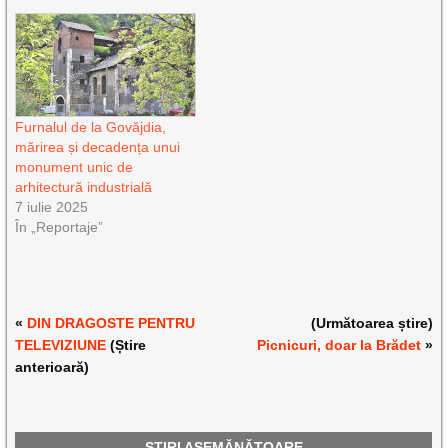
Furnalul de la Govăjdia,
mărirea și decadența unui
monument unic de
arhitectură industrială
7 iulie 2025
În „Reportaje”
«
DIN DRAGOSTE PENTRU
(Următoarea știre)
TELEVIZIUNE
(Știre
Picnicuri, doar la Brădet
»
anterioară)
ȘTIRI ASEMĂNĂTOARE