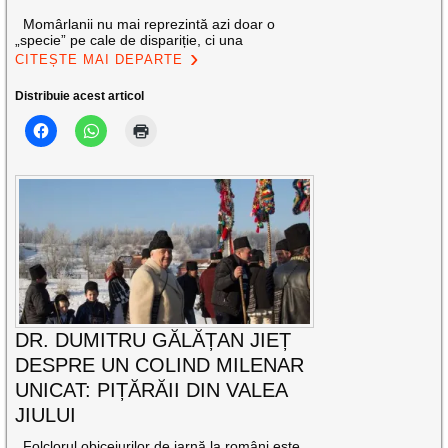
Momârlanii nu mai reprezintă azi doar o
„specie” pe cale de dispariție, ci una
CITEȘTE MAI DEPARTE
Distribuie acest articol
DR. DUMITRU GĂLĂȚAN JIEȚ
DESPRE UN COLIND MILENAR
UNICAT: PIȚĂRĂII DIN VALEA
JIULUI
Folclorul obiceiurilor de iarnă la români este,