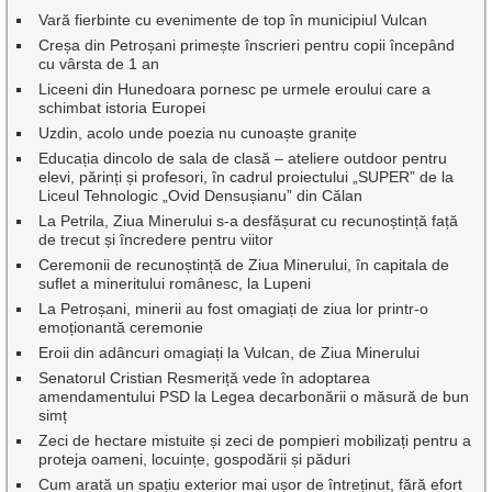
Vară fierbinte cu evenimente de top în municipiul Vulcan
Creșa din Petroșani primește înscrieri pentru copii începând
cu vârsta de 1 an
Liceeni din Hunedoara pornesc pe urmele eroului care a
schimbat istoria Europei
Uzdin, acolo unde poezia nu cunoaște granițe
Educația dincolo de sala de clasă – ateliere outdoor pentru
elevi, părinți și profesori, în cadrul proiectului „SUPER” de la
Liceul Tehnologic „Ovid Densușianu” din Călan
La Petrila, Ziua Minerului s-a desfășurat cu recunoștință față
de trecut și încredere pentru viitor
Ceremonii de recunoștință de Ziua Minerului, în capitala de
suflet a mineritului românesc, la Lupeni
La Petroșani, minerii au fost omagiați de ziua lor printr-o
emoționantă ceremonie
Eroii din adâncuri omagiați la Vulcan, de Ziua Minerului
Senatorul Cristian Resmeriță vede în adoptarea
amendamentului PSD la Legea decarbonării o măsură de bun
simț
Zeci de hectare mistuite și zeci de pompieri mobilizați pentru a
proteja oameni, locuințe, gospodării și păduri
Cum arată un spațiu exterior mai ușor de întreținut, fără efort