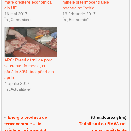
mare creștere economică
minele și termocentralele
din UE
noastre se închid
16 mai 2017
13 februarie 2017
În „Comunicate”
În „Economie”
ARC: Prețul cărnii de porc
va crește, în medie, cu
până la 30%, începând din
aprilie
4 aprilie 2017
În „Actualitate”
«
Energia produsă de
(Următoarea știre)
termocentrale – în
Teribilistul cu BMW- trei
scădere, la începutul
ani şi jumătate de