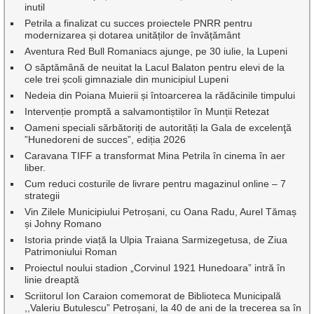
inutil
Petrila a finalizat cu succes proiectele PNRR pentru
modernizarea și dotarea unităților de învățământ
Aventura Red Bull Romaniacs ajunge, pe 30 iulie, la Lupeni
O săptămână de neuitat la Lacul Balaton pentru elevi de la
cele trei școli gimnaziale din municipiul Lupeni
Nedeia din Poiana Muierii și întoarcerea la rădăcinile timpului
Intervenție promptă a salvamontiștilor în Munții Retezat
Oameni speciali sărbătoriți de autorități la Gala de excelenţă
”Hunedoreni de succes”, ediția 2026
Caravana TIFF a transformat Mina Petrila în cinema în aer
liber.
Cum reduci costurile de livrare pentru magazinul online – 7
strategii
Vin Zilele Municipiului Petroșani, cu Oana Radu, Aurel Tămaș
și Johny Romano
Istoria prinde viață la Ulpia Traiana Sarmizegetusa, de Ziua
Patrimoniului Roman
Proiectul noului stadion „Corvinul 1921 Hunedoara” intră în
linie dreaptă
Scriitorul Ion Caraion comemorat de Biblioteca Municipală
,,Valeriu Butulescu” Petroșani, la 40 de ani de la trecerea sa în