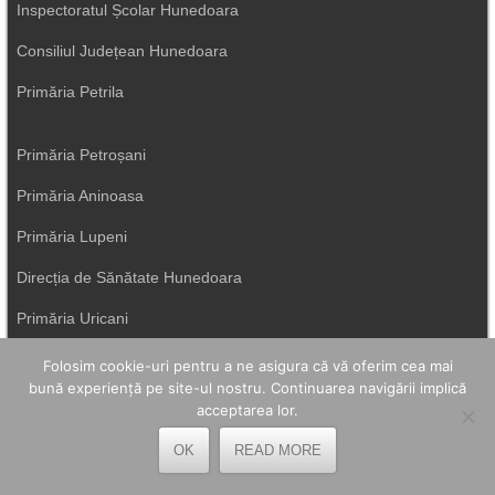
Inspectoratul Școlar Hunedoara
Consiliul Județean Hunedoara
Primăria Petrila
Primăria Petroșani
Primăria Aninoasa
Primăria Lupeni
Direcția de Sănătate Hunedoara
Primăria Uricani
ISU Hunedoara
Folosim cookie-uri pentru a ne asigura că vă oferim cea mai
bună experiență pe site-ul nostru. Continuarea navigării implică
Primăria Vulcan
acceptarea lor.
OK
READ MORE