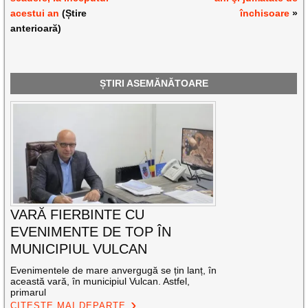
acestui an
(Știre
închisoare
»
anterioară)
ȘTIRI ASEMĂNĂTOARE
VARĂ FIERBINTE CU
EVENIMENTE DE TOP ÎN
MUNICIPIUL VULCAN
Evenimentele de mare anvergugă se țin lanț, în
această vară, în municipiul Vulcan. Astfel,
primarul
CITEȘTE MAI DEPARTE