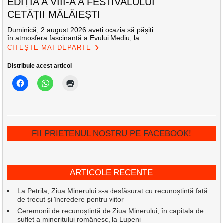
EDIȚIA A VIII-A A FESTIVALULUI
CETĂȚII MĂLĂIEȘTI
Duminică, 2 august 2026 aveți ocazia să pășiți
în atmosfera fascinantă a Evului Mediu, la
CITEȘTE MAI DEPARTE
Distribuie acest articol
FII PRIETENUL NOSTRU PE FACEBOOK!
ARTICOLE RECENTE
La Petrila, Ziua Minerului s-a desfășurat cu recunoștință față
de trecut și încredere pentru viitor
Ceremonii de recunoștință de Ziua Minerului, în capitala de
suflet a mineritului românesc, la Lupeni