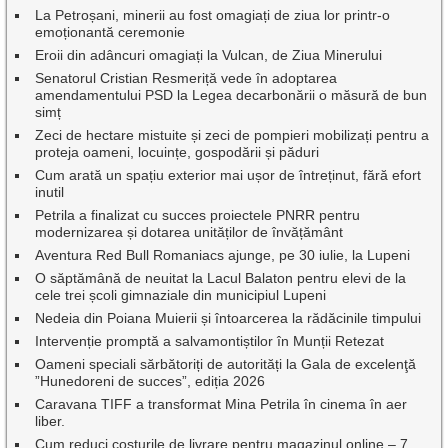
La Petroșani, minerii au fost omagiați de ziua lor printr-o
emoționantă ceremonie
Eroii din adâncuri omagiați la Vulcan, de Ziua Minerului
Senatorul Cristian Resmeriță vede în adoptarea
amendamentului PSD la Legea decarbonării o măsură de bun
simț
Zeci de hectare mistuite și zeci de pompieri mobilizați pentru a
proteja oameni, locuințe, gospodării și păduri
Cum arată un spațiu exterior mai ușor de întreținut, fără efort
inutil
Petrila a finalizat cu succes proiectele PNRR pentru
modernizarea și dotarea unităților de învățământ
Aventura Red Bull Romaniacs ajunge, pe 30 iulie, la Lupeni
O săptămână de neuitat la Lacul Balaton pentru elevi de la
cele trei școli gimnaziale din municipiul Lupeni
Nedeia din Poiana Muierii și întoarcerea la rădăcinile timpului
Intervenție promptă a salvamontiștilor în Munții Retezat
Oameni speciali sărbătoriți de autorități la Gala de excelenţă
”Hunedoreni de succes”, ediția 2026
Caravana TIFF a transformat Mina Petrila în cinema în aer
liber.
Cum reduci costurile de livrare pentru magazinul online – 7