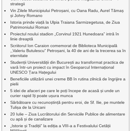
strategii
Vin Zilele Municipiului Petroșani, cu Oana Radu, Aurel Tămaș
și Johny Romano
Istoria prinde viață la Ulpia Traiana Sarmizegetusa, de Ziua
Patrimoniului Roman
Proiectul noului stadion „Corvinul 1921 Hunedoara” intră în
linie dreaptă
Scriitorul Ion Caraion comemorat de Biblioteca Municipală
,,Valeriu Butulescu” Petroșani, la 40 de ani de la trecerea sa în
eternitate
Studenții Universității din București au transformat practica de
vară într-un proiect cu impact în Geoparcul Internațional
UNESCO Țara Hațegului
Beneficiile utilizării unei creme BB în rutina zilnică de îngrijire a
pielii
5 idei de afaceri pe care le poți începe de acasă și unde un
curier rapid îți poate ușura munca
Sărbătoare cu recunoștință pentru eroi, de Sf. Ilie, pe muntele
Tulișa de la Uricani
20 Iulie – Ziua Lucrătorului din Serviciile Publice de alimentare
cu apă și de canalizare
„Istorie și Tradiții” la ediția a VIII-a a Festivalului Cetății
Mălăiești