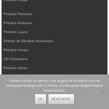
Primăria Petroșani
Primăria Aninoasa
Primăria Lupeni
Direcția de Sănătate Hunedoara
Primăria Uricani
ISU Hunedoara
Primăria Vulcan
Folosim cookie-uri pentru a ne asigura că vă oferim cea mai
bună experiență pe site-ul nostru. Continuarea navigării implică
acceptarea lor.
OK
READ MORE