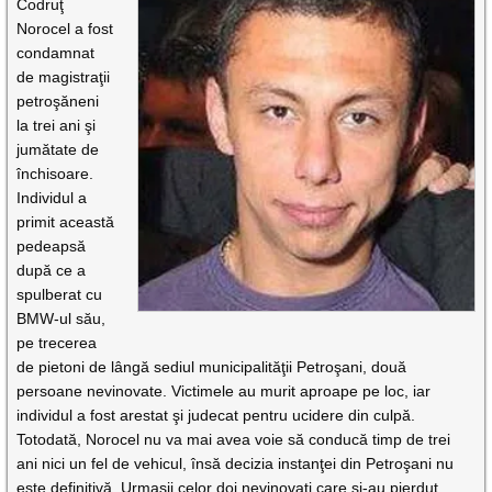
Codruţ
Norocel a fost
condamnat
de magistraţii
petroşăneni
la trei ani şi
jumătate de
închisoare.
Individul a
primit această
pedeapsă
după ce a
spulberat cu
BMW-ul său,
pe trecerea
de pietoni de lângă sediul municipalităţii Petroşani, două
persoane nevinovate. Victimele au murit aproape pe loc, iar
individul a fost arestat şi judecat pentru ucidere din culpă.
Totodată, Norocel nu va mai avea voie să conducă timp de trei
ani nici un fel de vehicul, însă decizia instanţei din Petroşani nu
este definitivă. Urmaşii celor doi nevinovaţi care şi-au pierdut