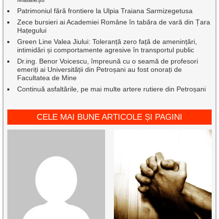
Patrimoniul fără frontiere la Ulpia Traiana Sarmizegetusa
Zece bursieri ai Academiei Române în tabăra de vară din Țara
Hațegului
Green Line Valea Jiului: Toleranță zero față de amenințări,
intimidări și comportamente agresive în transportul public
Dr.ing. Benor Voicescu, împreună cu o seamă de profesori
emeriți ai Universității din Petroșani au fost onorați de
Facultatea de Mine
Continuă asfaltările, pe mai multe artere rutiere din Petroșani
CELE MAI BUNE ARTICOLE ȘI PAGINI