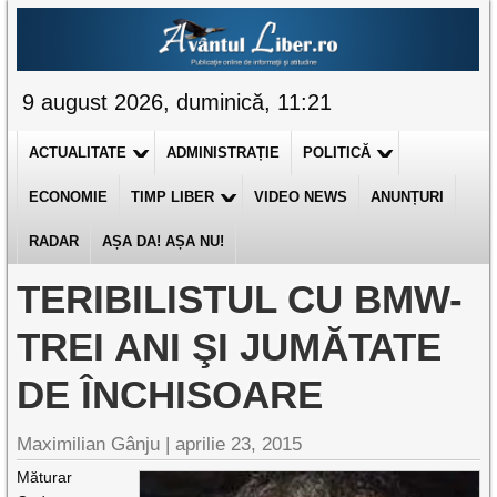
9 august 2026, duminică, 11:21
ACTUALITATE
ADMINISTRAȚIE
POLITICĂ
ECONOMIE
TIMP LIBER
VIDEO NEWS
ANUNȚURI
RADAR
AȘA DA! AȘA NU!
TERIBILISTUL CU BMW-
TREI ANI ŞI JUMĂTATE
DE ÎNCHISOARE
Maximilian Gânju |
aprilie 23, 2015
Măturar