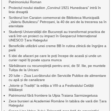
Patrimoniului Roman
Proiectul noului stadion „Corvinul 1921 Hunedoara” intră în
linie dreaptă
Scriitorul Ion Caraion comemorat de Biblioteca Municipală
,,Valeriu Butulescu” Petroșani, la 40 de ani de la trecerea sa în
eternitate
Studenții Universității din București au transformat practica de
vară într-un proiect cu impact în Geoparcul Internațional
UNESCO Țara Hațegului
Beneficiile utilizării unei creme BB în rutina zilnică de îngrijire a
pielii
5 idei de afaceri pe care le poți începe de acasă și unde un
curier rapid îți poate ușura munca
Sărbătoare cu recunoștință pentru eroi, de Sf. Ilie, pe muntele
Tulișa de la Uricani
20 Iulie – Ziua Lucrătorului din Serviciile Publice de alimentare
cu apă și de canalizare
„Istorie și Tradiții” la ediția a VIII-a a Festivalului Cetății
Mălăiești
Patrimoniul fără frontiere la Ulpia Traiana Sarmizegetusa
Zece bursieri ai Academiei Române în tabăra de vară din Țara
Hațegului
Green Line Valea Jiului: Toleranță zero față de amenințări,