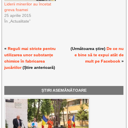
Liderii minerilor au încetat
greva foamei
25 aprilie 2015
În „Actualitate”
«
Reguli mai stricte pentru
(Următoarea știre)
De ce nu
utilizarea unor substanțe
e bine să te expui atât de
chimice în fabricarea
mult pe Facebook
»
jucăriilor
(Știre anterioară)
ȘTIRI ASEMĂNĂTOARE