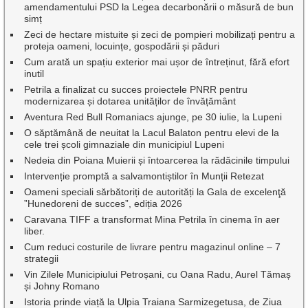
amendamentului PSD la Legea decarbonării o măsură de bun
simț
Zeci de hectare mistuite și zeci de pompieri mobilizați pentru a
proteja oameni, locuințe, gospodării și păduri
Cum arată un spațiu exterior mai ușor de întreținut, fără efort
inutil
Petrila a finalizat cu succes proiectele PNRR pentru
modernizarea și dotarea unităților de învățământ
Aventura Red Bull Romaniacs ajunge, pe 30 iulie, la Lupeni
O săptămână de neuitat la Lacul Balaton pentru elevi de la
cele trei școli gimnaziale din municipiul Lupeni
Nedeia din Poiana Muierii și întoarcerea la rădăcinile timpului
Intervenție promptă a salvamontiștilor în Munții Retezat
Oameni speciali sărbătoriți de autorități la Gala de excelenţă
”Hunedoreni de succes”, ediția 2026
Caravana TIFF a transformat Mina Petrila în cinema în aer
liber.
Cum reduci costurile de livrare pentru magazinul online – 7
strategii
Vin Zilele Municipiului Petroșani, cu Oana Radu, Aurel Tămaș
și Johny Romano
Istoria prinde viață la Ulpia Traiana Sarmizegetusa, de Ziua