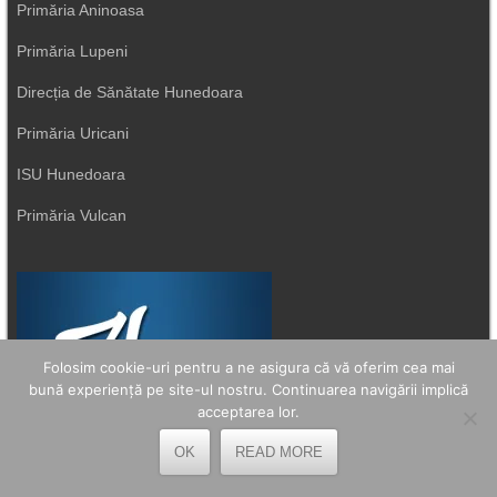
Primăria Aninoasa
Primăria Lupeni
Direcția de Sănătate Hunedoara
Primăria Uricani
ISU Hunedoara
Primăria Vulcan
Folosim cookie-uri pentru a ne asigura că vă oferim cea mai
bună experiență pe site-ul nostru. Continuarea navigării implică
acceptarea lor.
OK
READ MORE